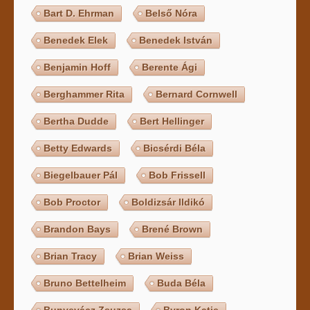
Bart D. Ehrman
Belső Nóra
Benedek Elek
Benedek István
Benjamin Hoff
Berente Ági
Berghammer Rita
Bernard Cornwell
Bertha Dudde
Bert Hellinger
Betty Edwards
Bicsérdi Béla
Biegelbauer Pál
Bob Frissell
Bob Proctor
Boldizsár Ildikó
Brandon Bays
Brené Brown
Brian Tracy
Brian Weiss
Bruno Bettelheim
Buda Béla