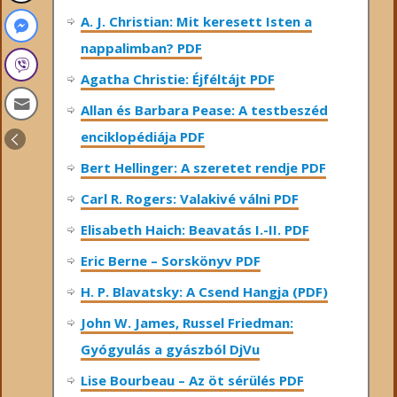
A. J. Christian: Mit keresett Isten a
nappalimban? PDF
Agatha Christie: Éjféltájt PDF
Allan és Barbara Pease: A testbeszéd
enciklopédiája PDF
Bert Hellinger: A ​szeretet rendje PDF
Carl R. Rogers: Valakivé válni PDF
Elisabeth Haich: Beavatás I.-II. PDF
Eric Berne – Sorskönyv PDF
H. P. Blavatsky: A Csend Hangja (PDF)
John W. James, Russel Friedman:
Gyógyulás a gyászból DjVu
Lise Bourbeau – Az öt sérülés PDF