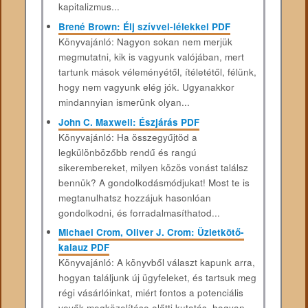
kapitalizmus...
Brené Brown: Élj szívvel-lélekkel PDF
Könyvajánló: Nagyon sokan nem merjük
megmutatni, kik is vagyunk valójában, mert
tartunk mások véleményétől, ítéletétől, félünk,
hogy nem vagyunk elég jók. Ugyanakkor
mindannyian ismerünk olyan...
John C. Maxwell: Észjárás PDF
Könyvajánló: Ha összegyűjtöd a
legkülönbözőbb rendű és rangú
sikerembereket, milyen közös vonást találsz
bennük? A gondolkodásmódjukat! Most te is
megtanulhatsz hozzájuk hasonlóan
gondolkodni, és forradalmasíthatod...
Michael Crom, Oliver J. Crom: Üzletkötő-
kalauz PDF
Könyvajánló: A könyvből választ kapunk arra,
hogyan találjunk új ügyfeleket, és tartsuk meg
régi vásárlóinkat, miért fontos a potenciális
vevők megközelítése előtti kutatás, hogyan