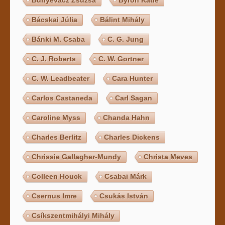
Bunyevácz Zsuzsa
Byron Katie
Bácskai Júlia
Bálint Mihály
Bánki M. Csaba
C. G. Jung
C. J. Roberts
C. W. Gortner
C. W. Leadbeater
Cara Hunter
Carlos Castaneda
Carl Sagan
Caroline Myss
Chanda Hahn
Charles Berlitz
Charles Dickens
Chrissie Gallagher-Mundy
Christa Meves
Colleen Houck
Csabai Márk
Csernus Imre
Csukás István
Csíkszentmihályi Mihály