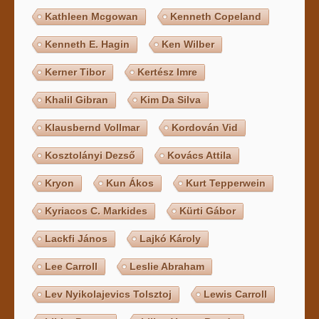
Kathleen Mcgowan
Kenneth Copeland
Kenneth E. Hagin
Ken Wilber
Kerner Tibor
Kertész Imre
Khalil Gibran
Kim Da Silva
Klausbernd Vollmar
Kordován Vid
Kosztolányi Dezső
Kovács Attila
Kryon
Kun Ákos
Kurt Tepperwein
Kyriacos C. Markides
Kürti Gábor
Lackfi János
Lajkó Károly
Lee Carroll
Leslie Abraham
Lev Nyikolajevics Tolsztoj
Lewis Carroll