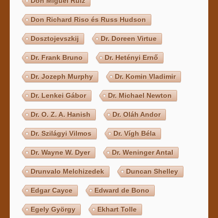
Don Miguel Ruiz
Don Richard Riso és Russ Hudson
Dosztojevszkij
Dr. Doreen Virtue
Dr. Frank Bruno
Dr. Hetényi Ernő
Dr. Jozeph Murphy
Dr. Komin Vladimir
Dr. Lenkei Gábor
Dr. Michael Newton
Dr. O. Z. A. Hanish
Dr. Oláh Andor
Dr. Szilágyi Vilmos
Dr. Vígh Béla
Dr. Wayne W. Dyer
Dr. Weninger Antal
Drunvalo Melchizedek
Duncan Shelley
Edgar Cayce
Edward de Bono
Egely György
Ekhart Tolle