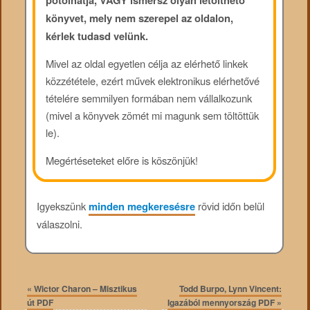
könyvet, mely nem szerepel az oldalon,
kérlek tudasd velünk.
Mivel az oldal egyetlen célja az elérhető linkek
közzététele, ezért művek elektronikus elérhetővé
tételére semmilyen formában nem vállalkozunk
(mivel a könyvek zömét mi magunk sem töltöttük
le).
Megértéseteket előre is köszönjük!
Igyekszünk
minden megkeresésre
rövid időn belül
válaszolni.
«
Wictor Charon – Misztikus
Todd Burpo, Lynn Vincent:
út PDF
Igazából mennyország PDF
»