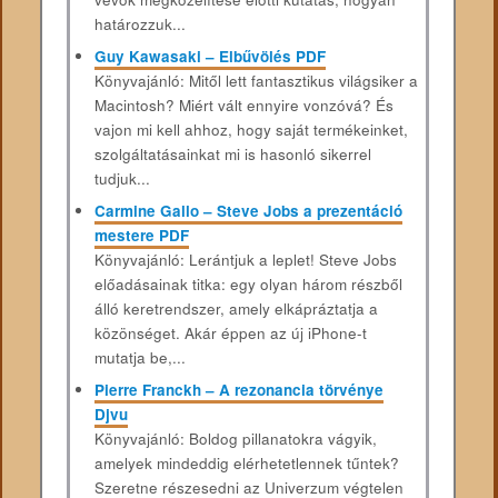
határozzuk...
Guy Kawasaki – Elbűvölés PDF
Könyvajánló: Mitől lett fantasztikus világsiker a
Macintosh? Miért vált ennyire vonzóvá? És
vajon mi kell ahhoz, hogy saját termékeinket,
szolgáltatásainkat mi is hasonló sikerrel
tudjuk...
Carmine Gallo – Steve Jobs a prezentáció
mestere PDF
Könyvajánló: Lerántjuk a leplet! Steve Jobs
előadásainak titka: egy olyan három részből
álló keretrendszer, amely elkápráztatja a
közönséget. Akár éppen az új iPhone-t
mutatja be,...
Pierre Franckh – A rezonancia törvénye
Djvu
Könyvajánló: Boldog pillanatokra vágyik,
amelyek mindeddig elérhetetlennek tűntek?
Szeretne részesedni az Univerzum végtelen