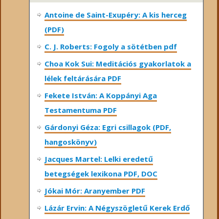
Antoine de Saint-Exupéry: A kis herceg
(PDF)
C. J. Roberts: Fogoly a sötétben pdf
Choa Kok Sui: Meditációs gyakorlatok a
lélek feltárására PDF
Fekete István: A Koppányi Aga
Testamentuma PDF
Gárdonyi Géza: Egri csillagok (PDF,
hangoskönyv)
Jacques Martel: Lelki eredetű
betegségek lexikona PDF, DOC
Jókai Mór: Aranyember PDF
Lázár Ervin: A Négyszögletű Kerek Erdő