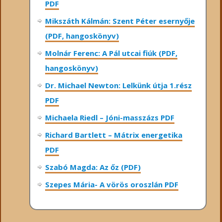
PDF
Mikszáth Kálmán: Szent Péter esernyője
(PDF, hangoskönyv)
Molnár Ferenc: A Pál utcai fiúk (PDF,
hangoskönyv)
Dr. Michael Newton: Lelkünk útja 1.rész
PDF
Michaela Riedl – Jóni-masszázs PDF
Richard Bartlett – Mátrix energetika
PDF
Szabó Magda: Az őz (PDF)
Szepes Mária- A vörös oroszlán PDF