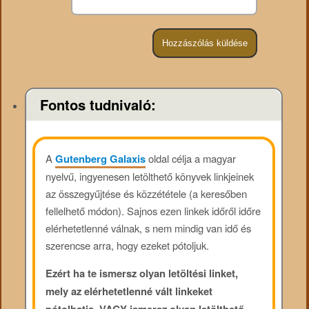
Fontos tudnivaló:
A
Gutenberg Galaxis
oldal célja a magyar
nyelvű, ingyenesen letölthető könyvek linkjeinek
az összegyűjtése és közzététele (a keresőben
fellelhető módon). Sajnos ezen linkek időről időre
elérhetetlenné válnak, s nem mindig van idő és
szerencse arra, hogy ezeket pótoljuk.
Ezért ha te ismersz olyan letöltési linket,
mely az elérhetetlenné vált linkeket
pótolhatja, VAGY ismersz olyan letölthető