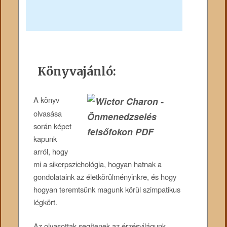
Könyvajánló:
A könyv
olvasása
során képet
kapunk
arról, hogy
mi a sikerpszichológia, hogyan hatnak a
gondolataink az életkörülményinkre, és hogy
hogyan teremtsünk magunk körül szimpatikus
légkört.
Az olvasottak segítenek az érzésvilágunk