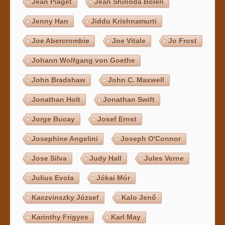
Jean Piaget
Jean Shinoda Bolen
Jenny Han
Jiddu Krishnamurti
Joe Abercrombie
Joe Vitale
Jo Frost
Johann Wolfgang von Goethe
John Bradshaw
John C. Maxwell
Jonathan Holt
Jonathan Swift
Jorge Bucay
Josef Ernst
Josephine Angelini
Joseph O'Connor
Jose Silva
Judy Hall
Jules Verne
Julius Evola
Jókai Mór
Kaczvinszky József
Kalo Jenő
Karinthy Frigyes
Karl May