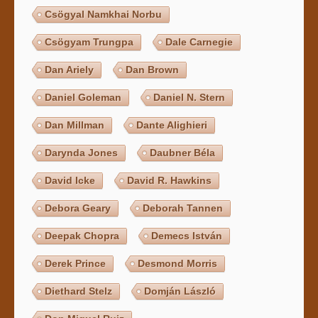
Csögyal Namkhai Norbu
Csögyam Trungpa
Dale Carnegie
Dan Ariely
Dan Brown
Daniel Goleman
Daniel N. Stern
Dan Millman
Dante Alighieri
Darynda Jones
Daubner Béla
David Icke
David R. Hawkins
Debora Geary
Deborah Tannen
Deepak Chopra
Demecs István
Derek Prince
Desmond Morris
Diethard Stelz
Domján László