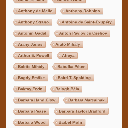
Anthony de Mello
Anthony Robbins
Anthony Strano
Antoine de Saint-Exupéry
Antonin Gadal
Anton Pavlovics Csehov
Arany János
Arató Mihály
Arthur E. Powell
Atreya
Babits Mihály
Babulka Péter
Bagdy Emőke
Baird T. Spalding
Baktay Ervin
Balogh Béla
Barbara Hand Clow
Barbara Marcainak
Barbara Pease
Barbara Taylor Bradford
Barbara Wood
Barbel Mohr