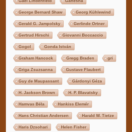
Gael Lindenfield
Ganésha
George Bernard Shaw
Georg Kühlewind
Gerald G. Jampolsky
Gerlinde Ortner
Gertrud Hirschi
Giovanni Boccaccio
Gogol
Gonda István
Graham Hancock
Gregg Braden
gri
Griga Zsuzsanna
Gustave Flaubert
Guy de Maupassant
Gárdonyi Géza
H. Jackson Brown
H. P. Blavatsky
Hamvas Béla
Hankiss Elemér
Hans Christian Andersen
Harald W. Tietze
Haris Dzsohari
Helen Fisher