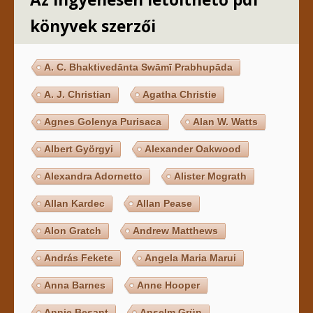
könyvek szerzői
A. C. Bhaktivedānta Swāmī Prabhupāda
A. J. Christian
Agatha Christie
Agnes Golenya Purisaca
Alan W. Watts
Albert Györgyi
Alexander Oakwood
Alexandra Adornetto
Alister Mcgrath
Allan Kardec
Allan Pease
Alon Gratch
Andrew Matthews
András Fekete
Angela Maria Marui
Anna Barnes
Anne Hooper
Annie Besant
Anselm Grün