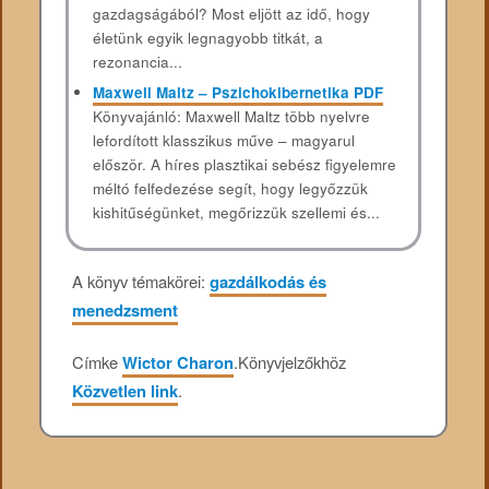
gazdagságából? Most eljött az idő, hogy
életünk egyik legnagyobb titkát, a
rezonancia...
Maxwell Maltz – Pszichokibernetika PDF
Könyvajánló: Maxwell Maltz több nyelvre
lefordított klasszikus műve – magyarul
először. A híres plasztikai sebész figyelemre
méltó felfedezése segít, hogy legyőzzük
kishitűségünket, megőrizzük szellemi és...
A könyv témakörei:
gazdálkodás és
menedzsment
Címke
Wictor Charon
.
Könyvjelzőkhöz
Közvetlen link
.