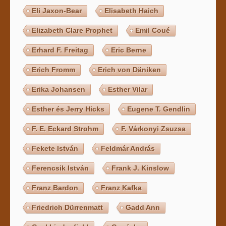
Eli Jaxon-Bear
Elisabeth Haich
Elizabeth Clare Prophet
Emil Coué
Erhard F. Freitag
Eric Berne
Erich Fromm
Erich von Däniken
Erika Johansen
Esther Vilar
Esther és Jerry Hicks
Eugene T. Gendlin
F. E. Eckard Strohm
F. Várkonyi Zsuzsa
Fekete István
Feldmár András
Ferencsik István
Frank J. Kinslow
Franz Bardon
Franz Kafka
Friedrich Dürrenmatt
Gadd Ann