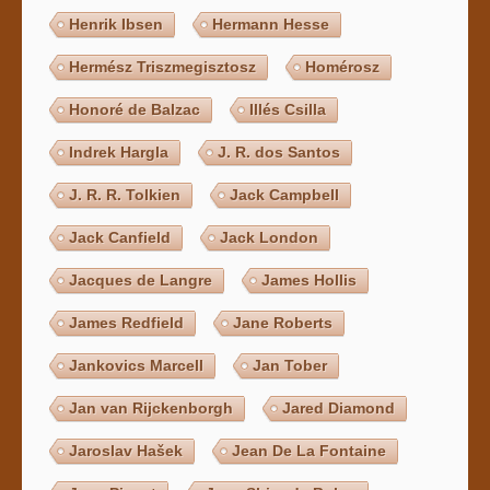
Henrik Ibsen
Hermann Hesse
Hermész Triszmegisztosz
Homérosz
Honoré de Balzac
Illés Csilla
Indrek Hargla
J. R. dos Santos
J. R. R. Tolkien
Jack Campbell
Jack Canfield
Jack London
Jacques de Langre
James Hollis
James Redfield
Jane Roberts
Jankovics Marcell
Jan Tober
Jan van Rijckenborgh
Jared Diamond
Jaroslav Hašek
Jean De La Fontaine