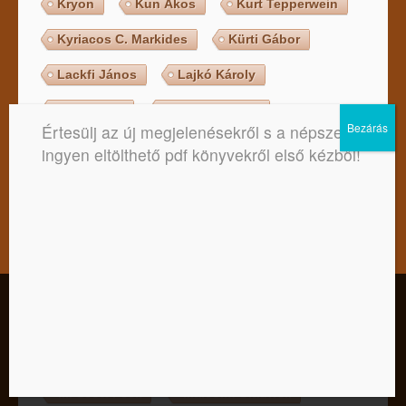
Kryon
Kun Ákos
Kurt Tepperwein
Kyriacos C. Markides
Kürti Gábor
Lackfi János
Lajkó Károly
Lee Carroll
Leslie Abraham
Értesülj az új megjelenésekről s a népszerű,
Lev Nyikolajevics Tolsztoj
Lewis Carroll
ingyen eltölthető pdf könyvekről első kézből!
Libby Purves
Lilian Verner Bonds
Lily Water
Lobszang Rampa
Louann Brizendine
Louise L. Hay
Lynn Picknett
Láma Anagarika Govinda
Kedves Látogató! Tájékoztatjuk, hogy a honlap felhasználói
élmény fokozásának érdekében sütiket alkalmazunk. A
Láma Ole Nydahl
László Ervin
honlapunk használatával ön a tájékoztatásunkat tudomásul
veszi.
Lázár Ervin
Lénárt Gitta
Elfogadom
Nem
Adatkezelési tájékoztató
M. Scott Peck
Malcolm Gladwell