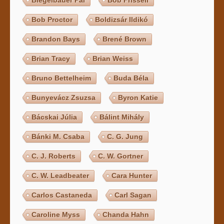
Bob Proctor
Boldizsár Ildikó
Brandon Bays
Brené Brown
Brian Tracy
Brian Weiss
Bruno Bettelheim
Buda Béla
Bunyevácz Zsuzsa
Byron Katie
Bácskai Júlia
Bálint Mihály
Bánki M. Csaba
C. G. Jung
C. J. Roberts
C. W. Gortner
C. W. Leadbeater
Cara Hunter
Carlos Castaneda
Carl Sagan
Caroline Myss
Chanda Hahn