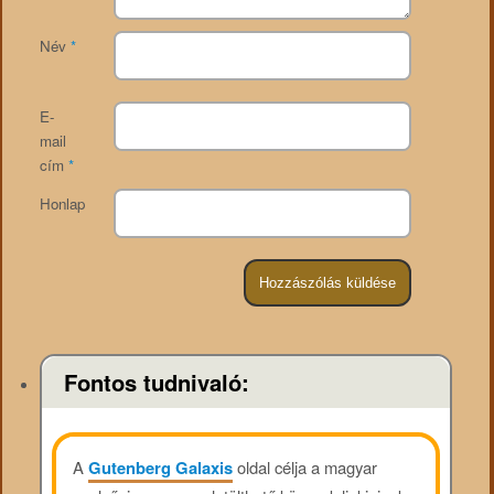
Név
*
E-
mail
cím
*
Honlap
Fontos tudnivaló:
A
Gutenberg Galaxis
oldal célja a magyar