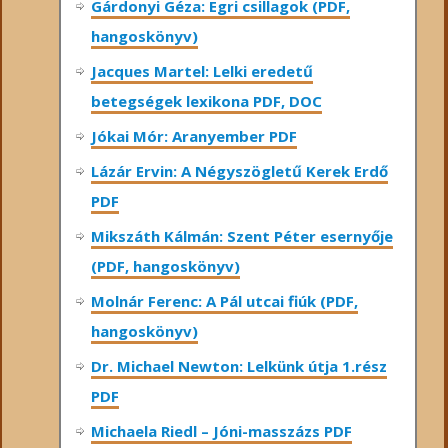
Gárdonyi Géza: Egri csillagok (PDF,
hangoskönyv)
Jacques Martel: Lelki eredetű
betegségek lexikona PDF, DOC
Jókai Mór: Aranyember PDF
Lázár Ervin: A Négyszögletű Kerek Erdő
PDF
Mikszáth Kálmán: Szent Péter esernyője
(PDF, hangoskönyv)
Molnár Ferenc: A Pál utcai fiúk (PDF,
hangoskönyv)
Dr. Michael Newton: Lelkünk útja 1.rész
PDF
Michaela Riedl – Jóni-masszázs PDF