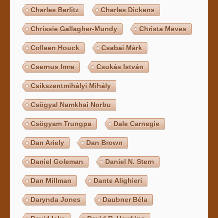
Charles Berlitz
Charles Dickens
Chrissie Gallagher-Mundy
Christa Meves
Colleen Houck
Csabai Márk
Csernus Imre
Csukás István
Csíkszentmihályi Mihály
Csögyal Namkhai Norbu
Csögyam Trungpa
Dale Carnegie
Dan Ariely
Dan Brown
Daniel Goleman
Daniel N. Stern
Dan Millman
Dante Alighieri
Darynda Jones
Daubner Béla