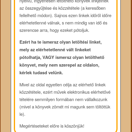
nyelvű, ingyenesen letölthető könyvek linkjeinek
az összegyűjtése és közzététele (a keresőben
fellelhető módon). Sajnos ezen linkek időről időre
elérhetetlenné válnak, s nem mindig van idő és
szerencse arra, hogy ezeket pótoljuk.
Ezért ha te ismersz olyan letöltési linket,
mely az elérhetetlenné vált linkeket
pótolhatja, VAGY ismersz olyan letölthető
könyvet, mely nem szerepel az oldalon,
kérlek tudasd velünk.
Mivel az oldal egyetlen célja az elérhető linkek
közzététele, ezért művek elektronikus elérhetővé
tételére semmilyen formában nem vállalkozunk
(mivel a könyvek zömét mi magunk sem töltöttük
le).
Megértéseteket előre is köszönjük!