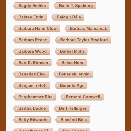
Bagdy Emőke
Baird T. Spalding
Baktay Ervin
Balogh Béla
Barbara Hand Clow
Barbara Marcainak
Barbara Pease
Barbara Taylor Bradford
Barbara Wood
Barbel Mohr
Bart D. Ehrman
Belső Nóra
Benedek Elek
Benedek István
Benjamin Hoff
Berente Ági
Berghammer Rita
Bernard Cornwell
Bertha Dudde
Bert Hellinger
Betty Edwards
Bicsérdi Béla
Biegelbauer Pál
Bob Frissell