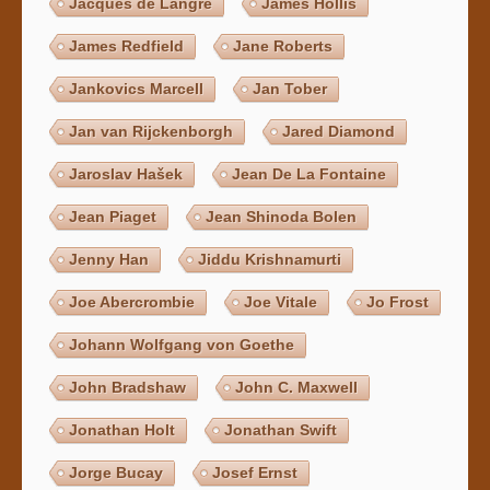
Jacques de Langre
James Hollis
James Redfield
Jane Roberts
Jankovics Marcell
Jan Tober
Jan van Rijckenborgh
Jared Diamond
Jaroslav Hašek
Jean De La Fontaine
Jean Piaget
Jean Shinoda Bolen
Jenny Han
Jiddu Krishnamurti
Joe Abercrombie
Joe Vitale
Jo Frost
Johann Wolfgang von Goethe
John Bradshaw
John C. Maxwell
Jonathan Holt
Jonathan Swift
Jorge Bucay
Josef Ernst