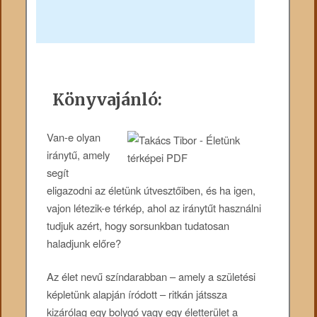
Könyvajánló:
Van-e olyan
iránytű, amely
segít
eligazodni az életünk útvesztőiben, és ha igen,
vajon létezik-e térkép, ahol az iránytűt használni
tudjuk azért, hogy sorsunkban tudatosan
haladjunk előre?
Az élet nevű színdarabban – amely a születési
képletünk alapján íródott – ritkán játssza
kizárólag egy bolygó vagy egy életterület a