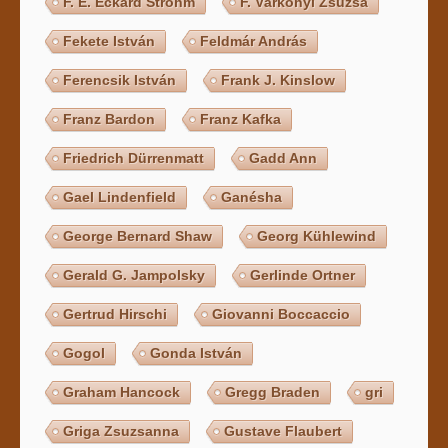
F. E. Eckard Strohm
F. Várkonyi Zsuzsa
Fekete István
Feldmár András
Ferencsik István
Frank J. Kinslow
Franz Bardon
Franz Kafka
Friedrich Dürrenmatt
Gadd Ann
Gael Lindenfield
Ganésha
George Bernard Shaw
Georg Kühlewind
Gerald G. Jampolsky
Gerlinde Ortner
Gertrud Hirschi
Giovanni Boccaccio
Gogol
Gonda István
Graham Hancock
Gregg Braden
gri
Griga Zsuzsanna
Gustave Flaubert