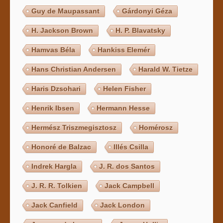
Guy de Maupassant
Gárdonyi Géza
H. Jackson Brown
H. P. Blavatsky
Hamvas Béla
Hankiss Elemér
Hans Christian Andersen
Harald W. Tietze
Haris Dzsohari
Helen Fisher
Henrik Ibsen
Hermann Hesse
Hermész Triszmegisztosz
Homérosz
Honoré de Balzac
Illés Csilla
Indrek Hargla
J. R. dos Santos
J. R. R. Tolkien
Jack Campbell
Jack Canfield
Jack London