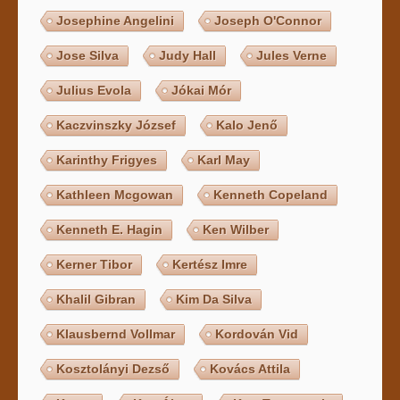
Josephine Angelini
Joseph O'Connor
Jose Silva
Judy Hall
Jules Verne
Julius Evola
Jókai Mór
Kaczvinszky József
Kalo Jenő
Karinthy Frigyes
Karl May
Kathleen Mcgowan
Kenneth Copeland
Kenneth E. Hagin
Ken Wilber
Kerner Tibor
Kertész Imre
Khalil Gibran
Kim Da Silva
Klausbernd Vollmar
Kordován Vid
Kosztolányi Dezső
Kovács Attila