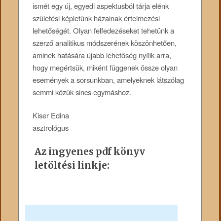
ismét egy új, egyedi aspektusból tárja elénk
születési képletünk házainak értelmezési
lehetőségét. Olyan felfedezéseket tehetünk a
szerző analitikus módszerének köszönhetően,
aminek hatására újabb lehetőség nyílik arra,
hogy megértsük, miként függenek össze olyan
események a sorsunkban, amelyeknek látszólag
semmi közük sincs egymáshoz.
Kiser Edina
asztrológus
Az ingyenes pdf könyv
letöltési linkje: