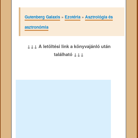
Gutenberg Galaxis
»
Ezotéria
»
Asztrológia és
asztronómia
↓↓↓ A letöltési link a könyvajánló után
található ↓↓↓