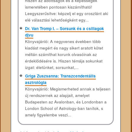
hiszen az adottságok és a képességek
ismeretében pontosan kiszámítható!
Leegyszerűsítve: képzelj el egy oroszlánt aki
elé választási lehetőségként egy...
Dr. Van Tromp I. – Sorsunk és a csillagok
djvu
Könyvajánló: A negyvenes években több
kiadást megért és nagy sikert aratott kötet
méltán számíthat korunk olvasóinak az
érdeklődésére is. Hiszen témája sokunkat
izgat: életünket, sorsunkat,...
Griga Zuszsanna: Transzcendentális
asztrológia
Könyvajánló: Megismerheted annak a teljesen
új rendszernek az alapjait, amelyet
Budapesten az Avalonban, és Londonban a
London School of Astrology-ban tanítok, s
amely figyelembe veszi...