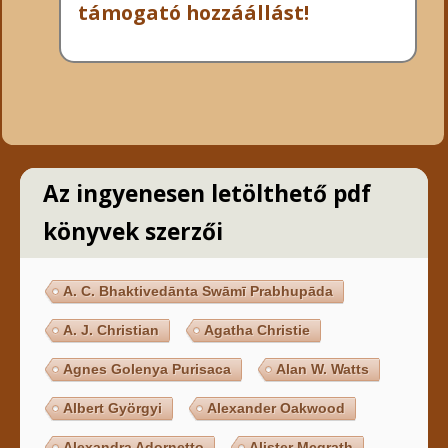
támogató hozzáállást!
Az ingyenesen letölthető pdf
könyvek szerzői
A. C. Bhaktivedānta Swāmī Prabhupāda
A. J. Christian
Agatha Christie
Agnes Golenya Purisaca
Alan W. Watts
Albert Györgyi
Alexander Oakwood
Alexandra Adornetto
Alister Mcgrath