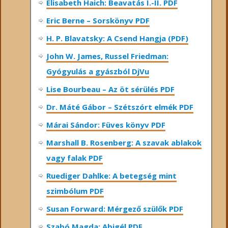
Elisabeth Haich: Beavatás I.-II. PDF
Eric Berne – Sorskönyv PDF
H. P. Blavatsky: A Csend Hangja (PDF)
John W. James, Russel Friedman:
Gyógyulás a gyászból DjVu
Lise Bourbeau – Az öt sérülés PDF
Dr. Máté Gábor – Szétszórt elmék PDF
Márai Sándor: Füves könyv PDF
Marshall B. Rosenberg: A szavak ablakok
vagy falak PDF
Ruediger Dahlke: A betegség mint
szimbólum PDF
Susan Forward: Mérgező szülők PDF
Szabó Magda: Abigél PDF