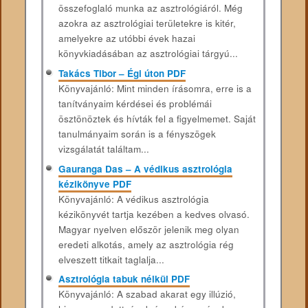
összefoglaló munka az asztrológiáról. Még
azokra az asztrológiai területekre is kitér,
amelyekre az utóbbi évek hazai
könyvkiadásában az asztrológiai tárgyú...
Takács Tibor – Égi úton PDF
Könyvajánló: Mint minden írásomra, erre is a
tanítványaim kérdései és problémái
ösztönöztek és hívták fel a figyelmemet. Saját
tanulmányaim során is a fényszögek
vizsgálatát találtam...
Gauranga Das – A védikus asztrológia
kézikönyve PDF
Könyvajánló: A védikus asztrológia
kézikönyvét tartja kezében a kedves olvasó.
Magyar nyelven először jelenik meg olyan
eredeti alkotás, amely az asztrológia rég
elveszett titkait taglalja...
Asztrológia tabuk nélkül PDF
Könyvajánló: A szabad akarat egy illúzió,