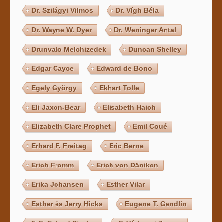
Dr. Szilágyi Vilmos
Dr. Vígh Béla
Dr. Wayne W. Dyer
Dr. Weninger Antal
Drunvalo Melchizedek
Duncan Shelley
Edgar Cayce
Edward de Bono
Egely György
Ekhart Tolle
Eli Jaxon-Bear
Elisabeth Haich
Elizabeth Clare Prophet
Emil Coué
Erhard F. Freitag
Eric Berne
Erich Fromm
Erich von Däniken
Erika Johansen
Esther Vilar
Esther és Jerry Hicks
Eugene T. Gendlin