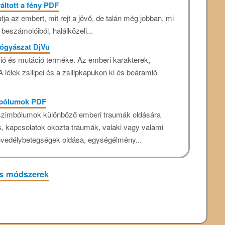
áltott a fény PDF
tja az embert, mit rejt a jövő, de talán még jobban, mi
 beszámolóiból, halálközeli...
ógyászat DjVu
ció és mutáció terméke. Az emberi karakterek,
 lélek zsilipei és a zsilipkapukon ki és beáramló
mbólumok PDF
 szimbólumok különböző emberi traumák oldására
, kapcsolatok okozta traumák, valaki vagy valami
envedélybetegségek oldása, egységélmény...
és módszerek