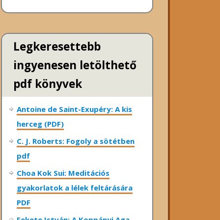
Legkeresettebb
ingyenesen letölthető
pdf könyvek
Antoine de Saint-Exupéry: A kis
herceg (PDF)
C. J. Roberts: Fogoly a sötétben
pdf
Choa Kok Sui: Meditációs
gyakorlatok a lélek feltárására
PDF
Fekete István: A Koppányi Aga