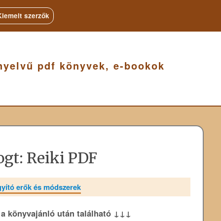
Kiemelt szerzők
nyelvű pdf könyvek, e-bookok
gt: Reiki PDF
yító erők és módszerek
k a könyvajánló után található ↓↓↓