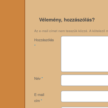
Vélemény, hozzászólás?
Az e-mail címet nem tesszük közzé.
A kötelező 
Hozzászólás
*
Név
*
E-mail
cím
*