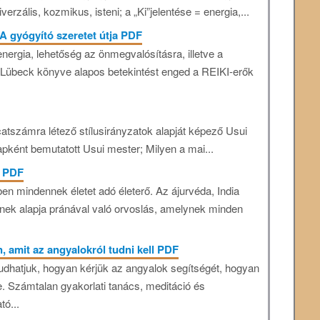
verzális, kozmikus, isteni; a „Ki”jelentése = energia,...
A gyógyító szeretet útja PDF
ergia, lehetőség az önmegvalósításra, illetve a
r Lübeck könyve alapos betekintést enged a REIKI-erők
atszámra létező stílusirányzatok alapját képező Usui
papként bemutatott Usui mester; Milyen a mai...
i PDF
en mindennek életet adó életerő. Az ájurvéda, India
ek alapja pránával való orvoslás, amelynek minden
, amit az angyalokról tudni kell PDF
udhatjuk, hogyan kérjük az angyalok segítségét, hogyan
 Számtalan gyakorlati tanács, meditáció és
tó...