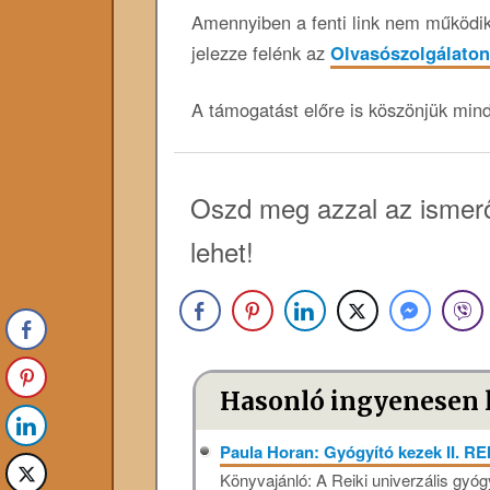
Amennyiben a fenti link nem működik,
jelezze felénk az
Olvasószolgálaton
A támogatást előre is köszönjük min
Oszd meg azzal az ismerő
lehet!
Hasonló ingyenesen 
Paula Horan: Gyógyító kezek II. RE
Könyvajánló: A Reiki univerzális gyóg