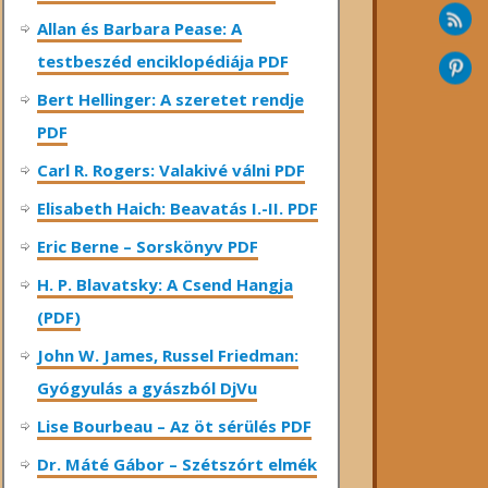
Allan és Barbara Pease: A
testbeszéd enciklopédiája PDF
Bert Hellinger: A ​szeretet rendje
PDF
Carl R. Rogers: Valakivé válni PDF
Elisabeth Haich: Beavatás I.-II. PDF
Eric Berne – Sorskönyv PDF
H. P. Blavatsky: A Csend Hangja
(PDF)
John W. James, Russel Friedman:
Gyógyulás a gyászból DjVu
Lise Bourbeau – Az öt sérülés PDF
Dr. Máté Gábor – Szétszórt elmék