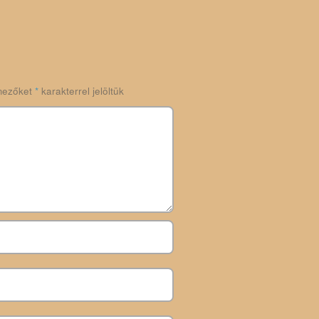
mezőket
*
karakterrel jelöltük