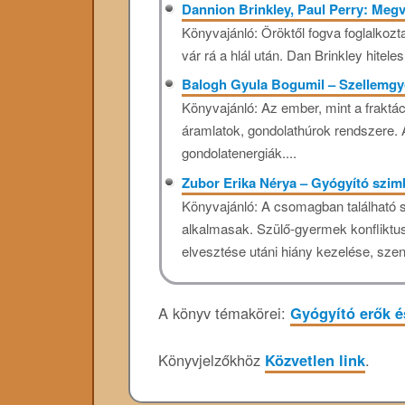
Dannion Brinkley, Paul Perry: Megv
Könyvajánló: Öröktől fogva foglalkozta
vár rá a hlál után. Dan Brinkley hiteles
Balogh Gyula Bogumil – Szellemgy
Könyvajánló: Az ember, mint a fraktá
áramlatok, gondolathúrok rendszere. A
gondolatenergiák....
Zubor Erika Nérya – Gyógyító szi
Könyvajánló: A csomagban található
alkalmasak. Szülő-gyermek konfliktus
elvesztése utáni hiány kezelése, sz
A könyv témakörei:
Gyógyító erők 
Könyvjelzőkhöz
Közvetlen link
.