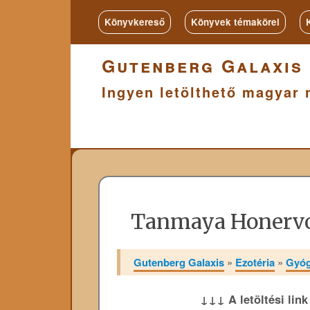
Könyvkereső
Könyvek témakörei
Gutenberg Galaxis
Ingyen letölthető magyar 
Tanmaya Honervo
Gutenberg Galaxis
»
Ezotéria
»
Gyóg
↓↓↓ A letöltési lin