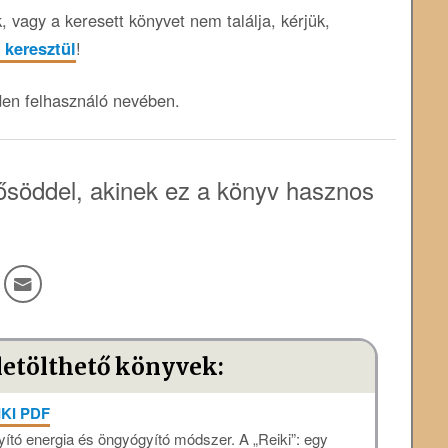
 vagy a keresett könyvet nem találja, kérjük,
 keresztül
!
den felhasználó nevében.
söddel, akinek ez a könyv hasznos
letölthető könyvek:
IKI PDF
yító energia és öngyógyító módszer. A „Reiki”: egy