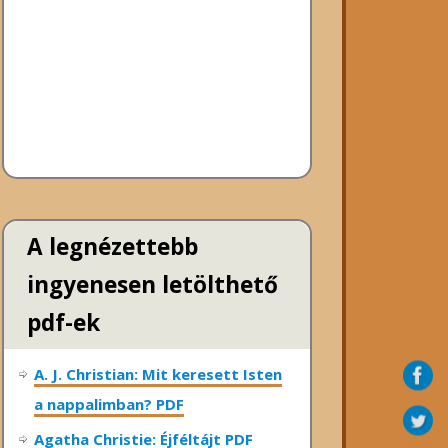
A legnézettebb
ingyenesen letölthető
pdf-ek
A. J. Christian: Mit keresett Isten
a nappalimban? PDF
Agatha Christie: Éjféltájt PDF