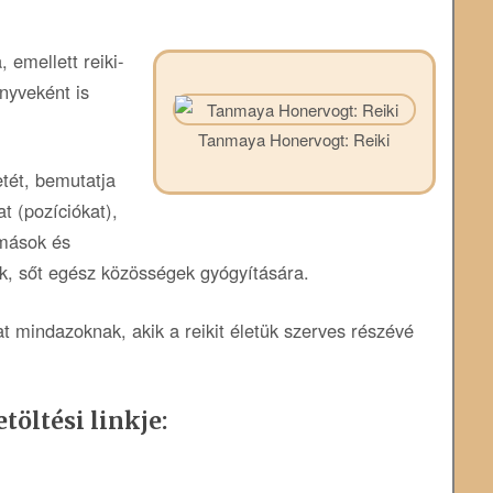
 emellett reiki-
nyveként is
Tanmaya Honervogt: Reiki
etét, bemutatja
t (pozíciókat),
mások és
k, sőt egész közösségek gyógyítására.
t mindazoknak, akik a reikit életük szerves részévé
töltési linkje: