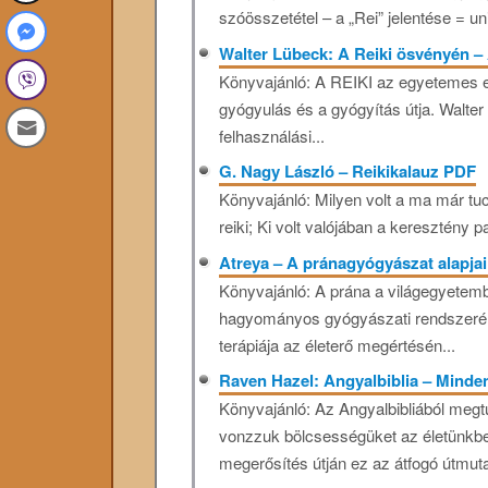
szóösszetétel – a „Rei” jelentése = uni
Walter Lübeck: A Reiki ösvényén – 
Könyvajánló: A REIKI az egyetemes en
gyógyulás és a gyógyítás útja. Walte
felhasználási...
G. Nagy László – Reikikalauz PDF
Könyvajánló: Milyen volt a ma már tuc
reiki; Ki volt valójában a keresztény 
Atreya – A pránagyógyászat alapja
Könyvajánló: A prána a világegyetemb
hagyományos gyógyászati rendszerén
terápiája az életerő megértésén...
Raven Hazel: Angyalbiblia – Minden
Könyvajánló: Az Angyalbibliából megt
vonzzuk bölcsességüket az életünkbe.
megerősítés útján ez az átfogó útmuta