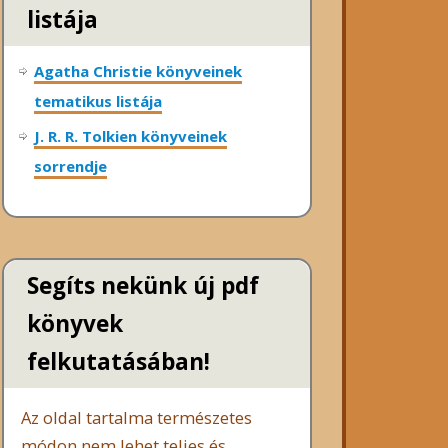
listája
Agatha Christie könyveinek
tematikus listája
J. R. R. Tolkien könyveinek
sorrendje
Segíts nekünk új pdf
könyvek
felkutatásában!
Az oldal tartalma természetes
módon nem lehet teljes és