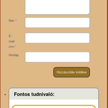
Név
*
E-
mail
cím
*
Honlap
Fontos tudnivaló: