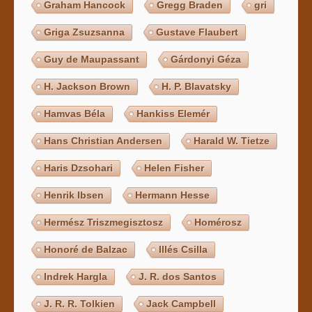
Graham Hancock
Gregg Braden
gri
Griga Zsuzsanna
Gustave Flaubert
Guy de Maupassant
Gárdonyi Géza
H. Jackson Brown
H. P. Blavatsky
Hamvas Béla
Hankiss Elemér
Hans Christian Andersen
Harald W. Tietze
Haris Dzsohari
Helen Fisher
Henrik Ibsen
Hermann Hesse
Hermész Triszmegisztosz
Homérosz
Honoré de Balzac
Illés Csilla
Indrek Hargla
J. R. dos Santos
J. R. R. Tolkien
Jack Campbell