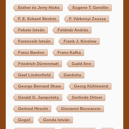
Esther és Jerry Hicks
Eugene T. Gendlin
F. E. Eckard Strohm
F. Várkonyi Zsuzsa
Fekete István
Feldmár András
Ferencsik István
Frank J. Kinslow
Franz Bardon
Franz Kafka
Friedrich Dürrenmatt
Gadd Ann
Gael Lindenfield
Ganésha
George Bernard Shaw
Georg Kühlewind
Gerald G. Jampolsky
Gerlinde Ortner
Gertrud Hirschi
Giovanni Boccaccio
Gogol
Gonda István