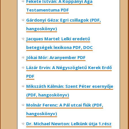
Fekete István: A Koppányi Aga
Testamentuma PDF
Gárdonyi Géza: Egri csillagok (PDF,
hangoskönyv)
Jacques Martel: Lelki eredetű
betegségek lexikona PDF, DOC
Jókai Mór: Aranyember PDF
Lázár Ervin: A Négyszögletű Kerek Erdő
PDF
Mikszáth Kálmán: Szent Péter esernyője
(PDF, hangoskönyv)
Molnár Ferenc: A Pál utcai fiúk (PDF,
hangoskönyv)
Dr. Michael Newton: Lelkünk útja 1.rész