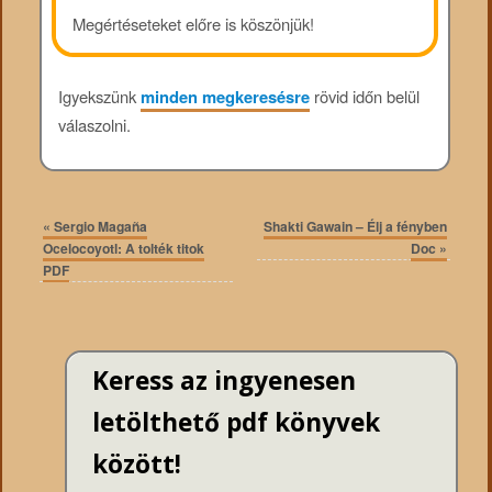
Megértéseteket előre is köszönjük!
Igyekszünk
minden megkeresésre
rövid időn belül
válaszolni.
«
Sergio Magaña
Shakti Gawain – Élj a fényben
Ocelocoyotl: A tolték titok
Doc
»
PDF
Keress az ingyenesen
letölthető pdf könyvek
között!