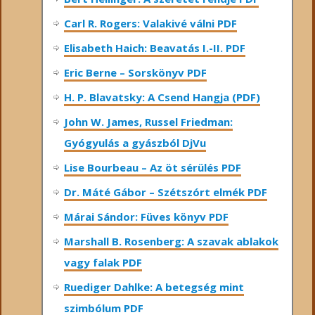
Carl R. Rogers: Valakivé válni PDF
Elisabeth Haich: Beavatás I.-II. PDF
Eric Berne – Sorskönyv PDF
H. P. Blavatsky: A Csend Hangja (PDF)
John W. James, Russel Friedman:
Gyógyulás a gyászból DjVu
Lise Bourbeau – Az öt sérülés PDF
Dr. Máté Gábor – Szétszórt elmék PDF
Márai Sándor: Füves könyv PDF
Marshall B. Rosenberg: A szavak ablakok
vagy falak PDF
Ruediger Dahlke: A betegség mint
szimbólum PDF