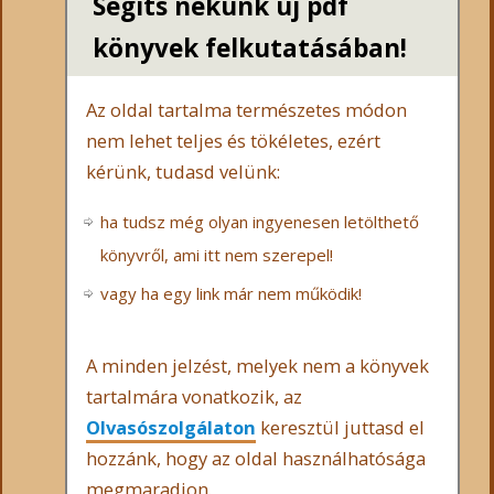
Segíts nekünk új pdf
könyvek felkutatásában!
Az oldal tartalma természetes módon
nem lehet teljes és tökéletes, ezért
kérünk, tudasd velünk:
ha tudsz még olyan ingyenesen letölthető
könyvről, ami itt nem szerepel!
vagy ha egy link már nem működik!
A minden jelzést, melyek nem a könyvek
tartalmára vonatkozik, az
Olvasószolgálaton
keresztül juttasd el
hozzánk, hogy az oldal használhatósága
megmaradjon.