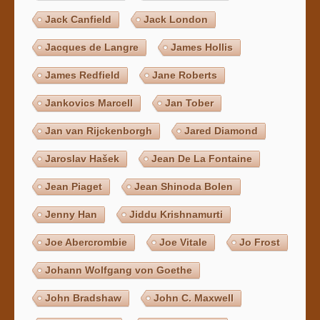
Jack Canfield
Jack London
Jacques de Langre
James Hollis
James Redfield
Jane Roberts
Jankovics Marcell
Jan Tober
Jan van Rijckenborgh
Jared Diamond
Jaroslav Hašek
Jean De La Fontaine
Jean Piaget
Jean Shinoda Bolen
Jenny Han
Jiddu Krishnamurti
Joe Abercrombie
Joe Vitale
Jo Frost
Johann Wolfgang von Goethe
John Bradshaw
John C. Maxwell