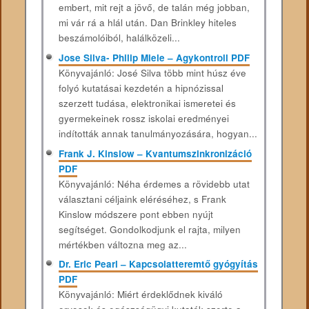
embert, mit rejt a jövő, de talán még jobban,
mi vár rá a hlál után. Dan Brinkley hiteles
beszámolóiból, halálközeli...
Jose Silva- Philip Miele – Agykontroll PDF
Könyvajánló: José Silva több mint húsz éve
folyó kutatásai kezdetén a hipnózissal
szerzett tudása, elektronikai ismeretei és
gyermekeinek rossz iskolai eredményei
indították annak tanulmányozására, hogyan...
Frank J. Kinslow – Kvantumszinkronizáció
PDF
Könyvajánló: Néha érdemes a rövidebb utat
választani céljaink eléréséhez, s Frank
Kinslow módszere pont ebben nyújt
segítséget. Gondolkodjunk el rajta, milyen
mértékben változna meg az...
Dr. Eric Pearl – Kapcsolatteremtő gyógyítás
PDF
Könyvajánló: Miért érdeklődnek kiváló