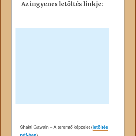
Az ingyenes letöltés linkje:
Shakti Gawain – A teremtő képzelet (
letöltés
pdf-ben
)