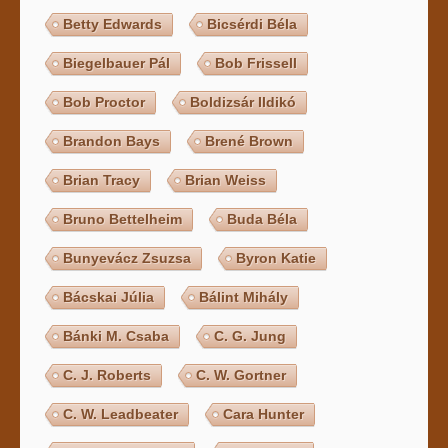
Betty Edwards
Bicsérdi Béla
Biegelbauer Pál
Bob Frissell
Bob Proctor
Boldizsár Ildikó
Brandon Bays
Brené Brown
Brian Tracy
Brian Weiss
Bruno Bettelheim
Buda Béla
Bunyevácz Zsuzsa
Byron Katie
Bácskai Júlia
Bálint Mihály
Bánki M. Csaba
C. G. Jung
C. J. Roberts
C. W. Gortner
C. W. Leadbeater
Cara Hunter