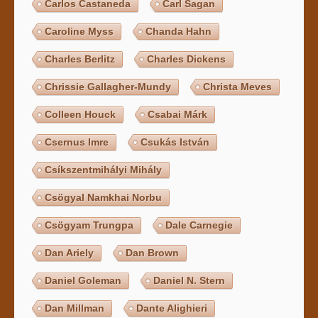
Carlos Castaneda
Carl Sagan
Caroline Myss
Chanda Hahn
Charles Berlitz
Charles Dickens
Chrissie Gallagher-Mundy
Christa Meves
Colleen Houck
Csabai Márk
Csernus Imre
Csukás István
Csíkszentmihályi Mihály
Csögyal Namkhai Norbu
Csögyam Trungpa
Dale Carnegie
Dan Ariely
Dan Brown
Daniel Goleman
Daniel N. Stern
Dan Millman
Dante Alighieri