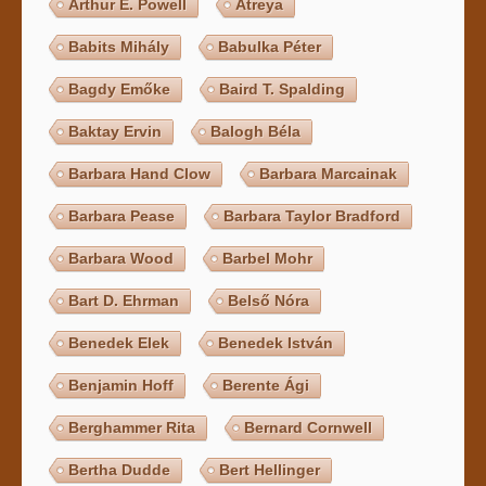
Arthur E. Powell
Atreya
Babits Mihály
Babulka Péter
Bagdy Emőke
Baird T. Spalding
Baktay Ervin
Balogh Béla
Barbara Hand Clow
Barbara Marcainak
Barbara Pease
Barbara Taylor Bradford
Barbara Wood
Barbel Mohr
Bart D. Ehrman
Belső Nóra
Benedek Elek
Benedek István
Benjamin Hoff
Berente Ági
Berghammer Rita
Bernard Cornwell
Bertha Dudde
Bert Hellinger