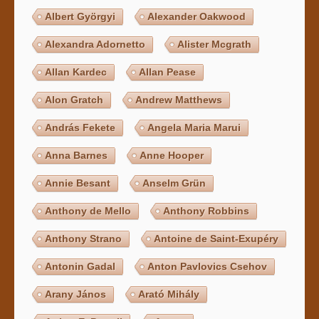
Albert Györgyi
Alexander Oakwood
Alexandra Adornetto
Alister Mcgrath
Allan Kardec
Allan Pease
Alon Gratch
Andrew Matthews
András Fekete
Angela Maria Marui
Anna Barnes
Anne Hooper
Annie Besant
Anselm Grün
Anthony de Mello
Anthony Robbins
Anthony Strano
Antoine de Saint-Exupéry
Antonin Gadal
Anton Pavlovics Csehov
Arany János
Arató Mihály