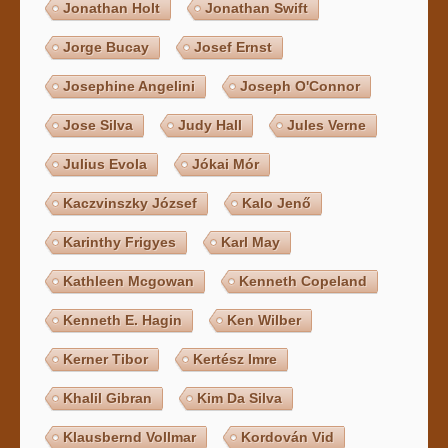
Jonathan Holt
Jonathan Swift
Jorge Bucay
Josef Ernst
Josephine Angelini
Joseph O'Connor
Jose Silva
Judy Hall
Jules Verne
Julius Evola
Jókai Mór
Kaczvinszky József
Kalo Jenő
Karinthy Frigyes
Karl May
Kathleen Mcgowan
Kenneth Copeland
Kenneth E. Hagin
Ken Wilber
Kerner Tibor
Kertész Imre
Khalil Gibran
Kim Da Silva
Klausbernd Vollmar
Kordován Vid