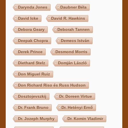
Darynda Jones
Daubner Béla
David Icke
David R. Hawkins
Debora Geary
Deborah Tannen
Deepak Chopra
Demecs István
Derek Prince
Desmond Morris
Diethard Stelz
Domján László
Don Miguel Ruiz
Don Richard Riso és Russ Hudson
Dosztojevszkij
Dr. Doreen Virtue
Dr. Frank Bruno
Dr. Hetényi Ernő
Dr. Jozeph Murphy
Dr. Komin Vladimir