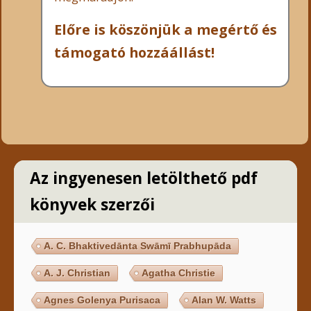
Előre is köszönjük a megértő és
támogató hozzáállást!
Az ingyenesen letölthető pdf
könyvek szerzői
A. C. Bhaktivedānta Swāmī Prabhupāda
A. J. Christian
Agatha Christie
Agnes Golenya Purisaca
Alan W. Watts