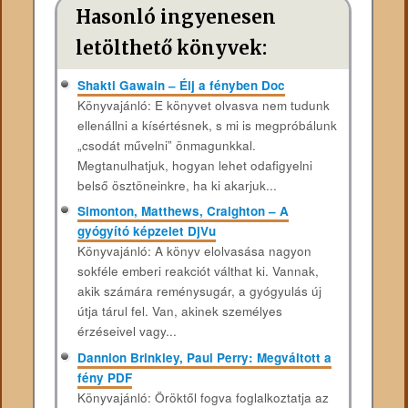
Hasonló ingyenesen
letölthető könyvek:
Shakti Gawain – Élj a fényben Doc
Könyvajánló: E könyvet olvasva nem tudunk
ellenállni a kísértésnek, s mi is megpróbálunk
„csodát művelni” önmagunkkal.
Megtanulhatjuk, hogyan lehet odafigyelni
belső ösztöneinkre, ha ki akarjuk...
Simonton, Matthews, Craighton – A
gyógyító képzelet DjVu
Könyvajánló: A könyv elolvasása nagyon
sokféle emberi reakciót válthat ki. Vannak,
akik számára reménysugár, a gyógyulás új
útja tárul fel. Van, akinek személyes
érzéseivel vagy...
Dannion Brinkley, Paul Perry: Megváltott a
fény PDF
Könyvajánló: Öröktől fogva foglalkoztatja az