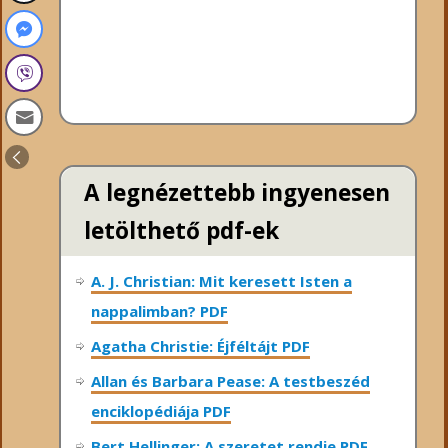
A legnézettebb ingyenesen
letölthető pdf-ek
A. J. Christian: Mit keresett Isten a
nappalimban? PDF
Agatha Christie: Éjféltájt PDF
Allan és Barbara Pease: A testbeszéd
enciklopédiája PDF
Bert Hellinger: A ​szeretet rendje PDF