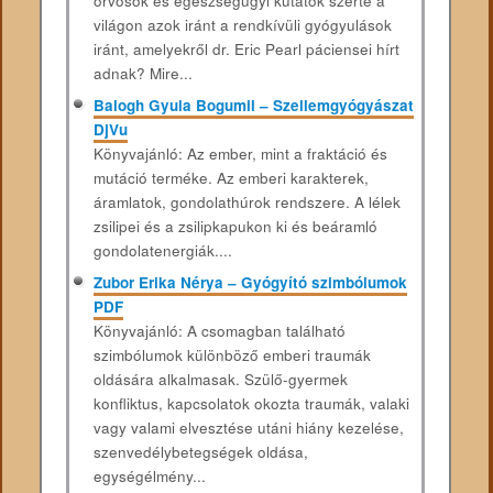
orvosok és egészségügyi kutatók szerte a
világon azok iránt a rendkívüli gyógyulások
iránt, amelyekről dr. Eric Pearl páciensei hírt
adnak? Mire...
Balogh Gyula Bogumil – Szellemgyógyászat
DjVu
Könyvajánló: Az ember, mint a fraktáció és
mutáció terméke. Az emberi karakterek,
áramlatok, gondolathúrok rendszere. A lélek
zsilipei és a zsilipkapukon ki és beáramló
gondolatenergiák....
Zubor Erika Nérya – Gyógyító szimbólumok
PDF
Könyvajánló: A csomagban található
szimbólumok különböző emberi traumák
oldására alkalmasak. Szülő-gyermek
konfliktus, kapcsolatok okozta traumák, valaki
vagy valami elvesztése utáni hiány kezelése,
szenvedélybetegségek oldása,
egységélmény...