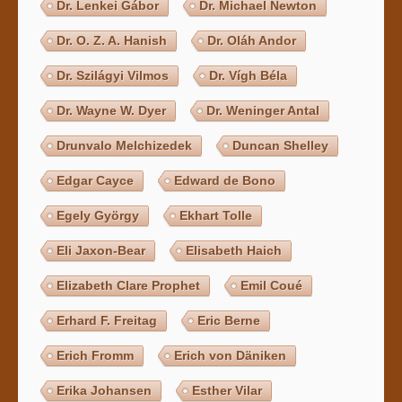
Dr. Lenkei Gábor
Dr. Michael Newton
Dr. O. Z. A. Hanish
Dr. Oláh Andor
Dr. Szilágyi Vilmos
Dr. Vígh Béla
Dr. Wayne W. Dyer
Dr. Weninger Antal
Drunvalo Melchizedek
Duncan Shelley
Edgar Cayce
Edward de Bono
Egely György
Ekhart Tolle
Eli Jaxon-Bear
Elisabeth Haich
Elizabeth Clare Prophet
Emil Coué
Erhard F. Freitag
Eric Berne
Erich Fromm
Erich von Däniken
Erika Johansen
Esther Vilar