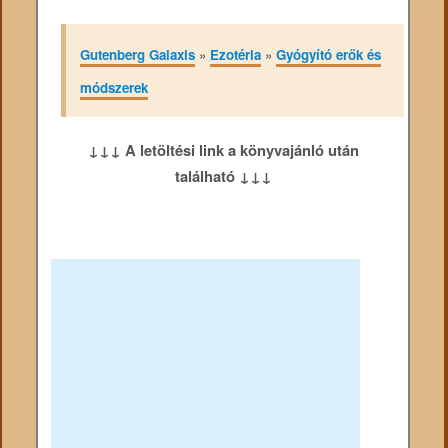
Gutenberg Galaxis
»
Ezotéria
»
Gyógyító erők és
módszerek
↓↓↓ A letöltési link a könyvajánló után
található ↓↓↓