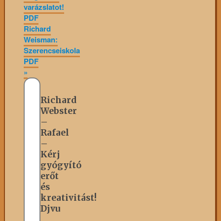
varázslatot!
PDF
Richard
Weisman:
Szerencseiskola
PDF
»
Richard
Webster
–
Rafael
–
Kérj
gyógyító
erőt
és
kreativitást!
Djvu