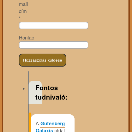
mail
cím
*
Honlap
Fontos
tudnivaló:
A
Gutenberg
Galaxis
oldal