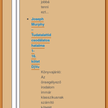
jobbá
tenni
ezt...
Joseph
Murphy
–
Tudatalattid
csodálatos
hatalma
1-
16.
kötet
DjVu
Könyvajánló:
Az
önsegélyező
irodalom
immár
klasszikusnak
számító
kötetét