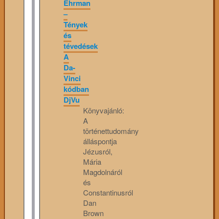
Ehrman
–
Tények
és
tévedések
A
Da-
Vinci
kódban
DjVu
Könyvajánló:
A
történettudomány
álláspontja
Jézusról,
Mária
Magdolnáról
és
Constantinusról
Dan
Brown