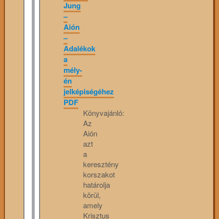
Jung
–
Aión
–
Adalékok
a
mély-
én
jelképiségéhez
PDF
Könyvajánló:
Az
Aión
azt
a
keresztény
korszakot
határolja
körül,
amely
Krisztus