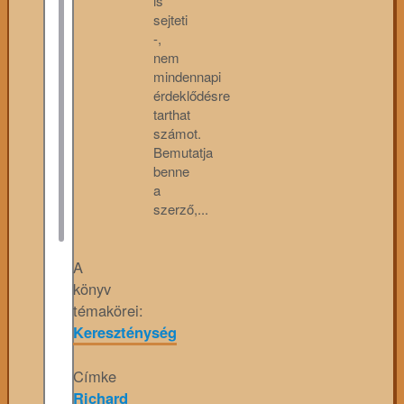
is
sejteti
-,
nem
mindennapi
érdeklődésre
tarthat
számot.
Bemutatja
benne
a
szerző,...
A
könyv
témakörei:
Kereszténység
Címke
Richard