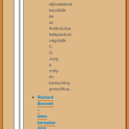
eljövetelével
kezdődik
és
az
Antikrisztus
fellépésével
végződik.
C.
G.
Jung
a
mély-
én
keresztény,
gnosztikus...
Richard
Bennett
–
Isten
keresése
PDF