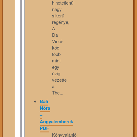
hihetetlenül
nagy
sikerű
regénye,
A
Da
Vinci-
kód
több
mint
egy
évig
vezette
a
The...
Bali
Nóra
–
Angyalemberek
PDF
Könyvajánló: