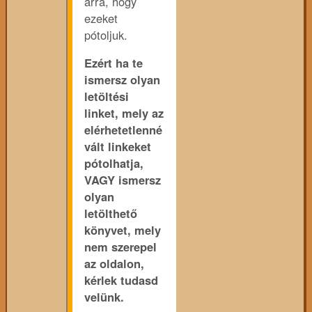
arra, hogy
ezeket
pótoljuk.
Ezért ha te
ismersz olyan
letöltési
linket, mely az
elérhetetlenné
vált linkeket
pótolhatja,
VAGY ismersz
olyan
letölthető
könyvet, mely
nem szerepel
az oldalon,
kérlek tudasd
velünk.