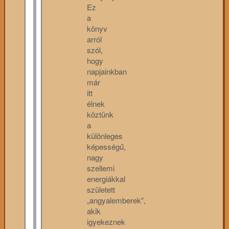
Ez
a
könyv
arról
szól,
hogy
napjainkban
már
itt
élnek
köztünk
a
különleges
képességű,
nagy
szellemi
energiákkal
született
„angyalemberek”,
akik
igyekeznek