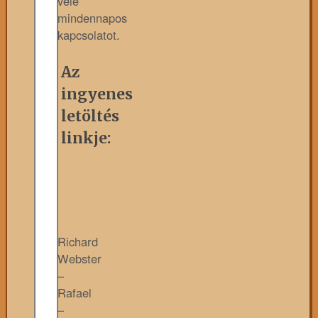
vele
mindennapos
kapcsolatot.
Az
ingyenes
letöltés
linkje:
Richard
Webster
–
Rafael
–