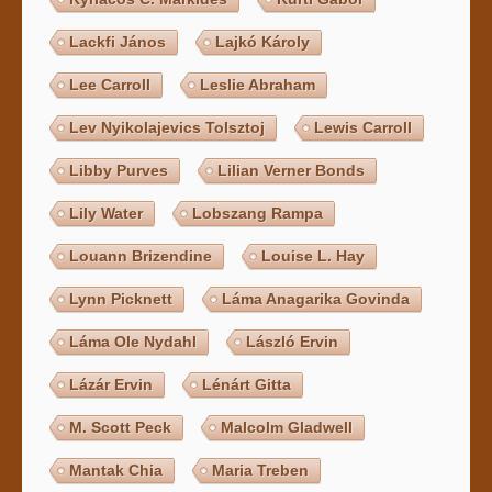
Lackfi János
Lajkó Károly
Lee Carroll
Leslie Abraham
Lev Nyikolajevics Tolsztoj
Lewis Carroll
Libby Purves
Lilian Verner Bonds
Lily Water
Lobszang Rampa
Louann Brizendine
Louise L. Hay
Lynn Picknett
Láma Anagarika Govinda
Láma Ole Nydahl
László Ervin
Lázár Ervin
Lénárt Gitta
M. Scott Peck
Malcolm Gladwell
Mantak Chia
Maria Treben