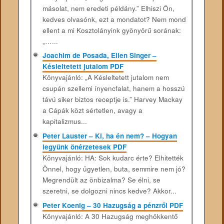
másolat, nem eredeti példány.” Elhiszi Ön,
kedves olvasónk, ezt a mondatot? Nem mond
ellent a mi Kosztolányink gyönyörű sorának:
„…...
Joachim de Posada, Ellen Singer –
Késleltetett jutalom PDF
Könyvajánló: „A Késleltetett jutalom nem
csupán szellemi ínyencfalat, hanem a hosszú
távú siker biztos receptje is.” Harvey Mackay
a Cápák közt sértetlen, avagy a
kapitalizmus...
Peter Lauster – Ki, ha én nem? – Hogyan
legyünk önérzetesek PDF
Könyvajánló: HA: Sok kudarc érte? Elhitették
Önnel, hogy ügyetlen, buta, semmire nem jó?
Megrendült az önbizalma? Se élni, se
szeretni, se dolgozni nincs kedve? Akkor...
Peter Koenig – 30 Hazugság a pénzről PDF
Könyvajánló: A 30 Hazugság meghökkentő