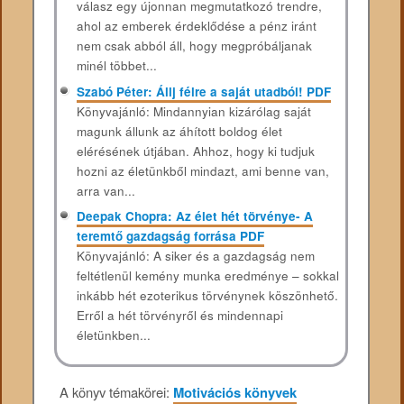
válasz egy újonnan megmutatkozó trendre,
ahol az emberek érdeklődése a pénz iránt
nem csak abból áll, hogy megpróbáljanak
minél többet...
Szabó Péter: Állj félre a saját utadból! PDF
Könyvajánló: Mindannyian kizárólag saját
magunk állunk az áhított boldog élet
elérésének útjában. Ahhoz, hogy ki tudjuk
hozni az életünkből mindazt, ami benne van,
arra van...
Deepak Chopra: Az élet hét törvénye- A
teremtő gazdagság forrása PDF
Könyvajánló: A siker és a gazdagság nem
feltétlenül kemény munka eredménye – sokkal
inkább hét ezoterikus törvénynek köszönhető.
Erről a hét törvényről és mindennapi
életünkben...
A könyv témakörei:
Motivációs könyvek