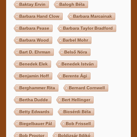
Baktay Ervin
Balogh Béla
Barbara Hand Clow
Barbara Marcainak
Barbara Pease
Barbara Taylor Bradford
Barbara Wood
Barbel Mohr
Bart D. Ehrman
Belső Nóra
Benedek Elek
Benedek István
Benjamin Hoff
Berente Ági
Berghammer Rita
Bernard Cornwell
Bertha Dudde
Bert Hellinger
Betty Edwards
Bicsérdi Béla
Biegelbauer Pál
Bob Frissell
Bob Proctor
Boldizsár Ildikó