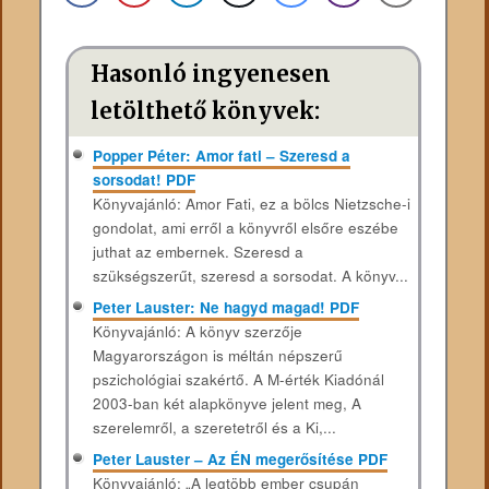
Hasonló ingyenesen
letölthető könyvek:
Popper Péter: Amor fati – Szeresd a
sorsodat! PDF
Könyvajánló: Amor ​​Fati, ez a bölcs Nietzsche-i
gondolat, ami erről a könyvről elsőre eszébe
juthat az embernek. Szeresd a
szükségszerűt, szeresd a sorsodat. A könyv...
Peter Lauster: Ne hagyd magad! PDF
Könyvajánló: A könyv szerzője
Magyarországon is méltán népszerű
pszichológiai szakértő. A M-érték Kiadónál
2003-ban két alapkönyve jelent meg, A
szerelemről, a szeretetről és a Ki,...
Peter Lauster – Az ÉN megerősítése PDF
Könyvajánló: „A ​legtöbb ember csupán