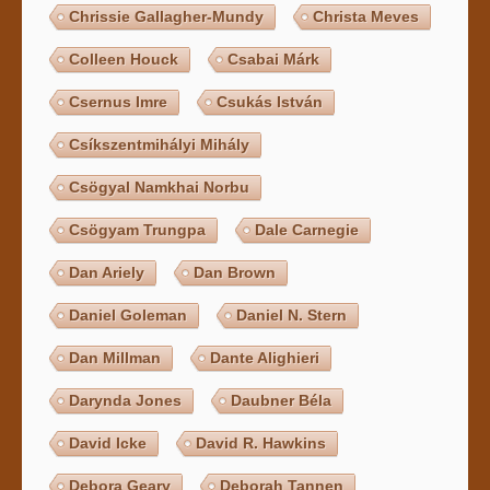
Chrissie Gallagher-Mundy
Christa Meves
Colleen Houck
Csabai Márk
Csernus Imre
Csukás István
Csíkszentmihályi Mihály
Csögyal Namkhai Norbu
Csögyam Trungpa
Dale Carnegie
Dan Ariely
Dan Brown
Daniel Goleman
Daniel N. Stern
Dan Millman
Dante Alighieri
Darynda Jones
Daubner Béla
David Icke
David R. Hawkins
Debora Geary
Deborah Tannen