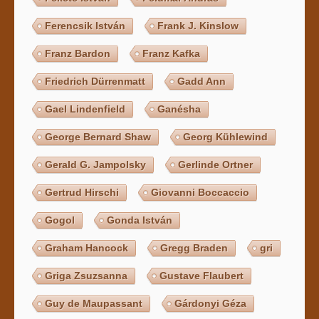
Ferencsik István
Frank J. Kinslow
Franz Bardon
Franz Kafka
Friedrich Dürrenmatt
Gadd Ann
Gael Lindenfield
Ganésha
George Bernard Shaw
Georg Kühlewind
Gerald G. Jampolsky
Gerlinde Ortner
Gertrud Hirschi
Giovanni Boccaccio
Gogol
Gonda István
Graham Hancock
Gregg Braden
gri
Griga Zsuzsanna
Gustave Flaubert
Guy de Maupassant
Gárdonyi Géza