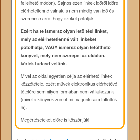
fellelhető módon). Sajnos ezen linkek időről időre
elérhetetlenné válnak, s nem mindig van idő és
szerencse arra, hogy ezeket pótoljuk.
Ezért ha te ismersz olyan letöltési linket,
mely az elérhetetlenné vált linkeket
pótolhatja, VAGY ismersz olyan letölthető
könyvet, mely nem szerepel az oldalon,
kérlek tudasd velünk.
Mivel az oldal egyetlen célja az elérhető linkek
közzététele, ezért művek elektronikus elérhetővé
tételére semmilyen formában nem vállalkozunk
(mivel a könyvek zömét mi magunk sem töltöttük
le).
Megértéseteket előre is köszönjük!