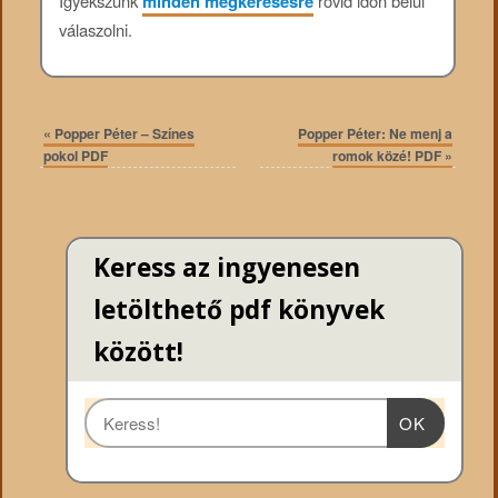
Igyekszünk
minden megkeresésre
rövid időn belül
válaszolni.
«
Popper Péter – Színes
Popper Péter: Ne menj a
pokol PDF
romok közé! PDF
»
Keress az ingyenesen
letölthető pdf könyvek
között!
OK