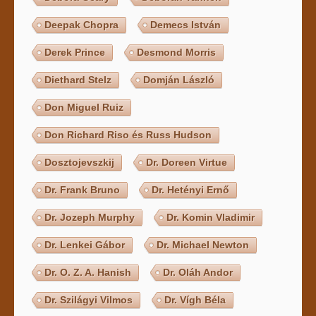
Deepak Chopra
Demecs István
Derek Prince
Desmond Morris
Diethard Stelz
Domján László
Don Miguel Ruiz
Don Richard Riso és Russ Hudson
Dosztojevszkij
Dr. Doreen Virtue
Dr. Frank Bruno
Dr. Hetényi Ernő
Dr. Jozeph Murphy
Dr. Komin Vladimir
Dr. Lenkei Gábor
Dr. Michael Newton
Dr. O. Z. A. Hanish
Dr. Oláh Andor
Dr. Szilágyi Vilmos
Dr. Vígh Béla