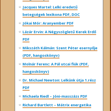
Jacques Martel: Lelki eredetű
betegségek lexikona PDF, DOC
Jókai Mór: Aranyember PDF
Lázár Ervin: A Négyszögletű Kerek Erdő
PDF
Mikszáth Kálmán: Szent Péter esernyője
(PDF, hangoskönyv)
Molnár Ferenc: A Pál utcai fiúk (PDF,
hangoskönyv)
Dr. Michael Newton: Lelkünk útja 1.rész
PDF
Michaela Riedl – Jóni-masszázs PDF
Richard Bartlett – Mátrix energetika