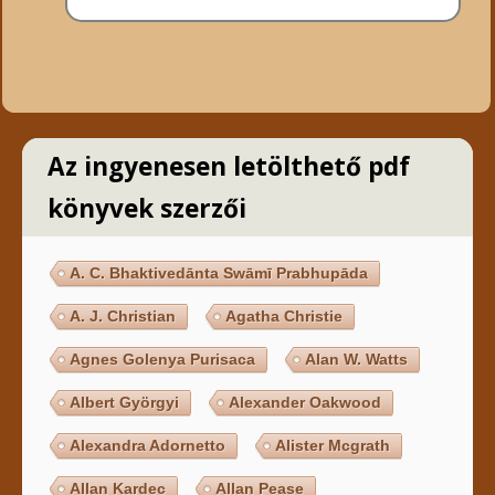
Az ingyenesen letölthető pdf
könyvek szerzői
A. C. Bhaktivedānta Swāmī Prabhupāda
A. J. Christian
Agatha Christie
Agnes Golenya Purisaca
Alan W. Watts
Albert Györgyi
Alexander Oakwood
Alexandra Adornetto
Alister Mcgrath
Allan Kardec
Allan Pease