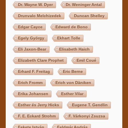
Dr. Wayne W. Dyer
Dr. Weninger Antal
Drunvalo Melchizedek
Duncan Shelley
Edgar Cayce
Edward de Bono
Egely György
Ekhart Tolle
Eli Jaxon-Bear
Elisabeth Haich
Elizabeth Clare Prophet
Emil Coué
Erhard F. Freitag
Eric Berne
Erich Fromm
Erich von Däniken
Erika Johansen
Esther Vilar
Esther és Jerry Hicks
Eugene T. Gendlin
F. E. Eckard Strohm
F. Várkonyi Zsuzsa
Fekete István
Feldmár András