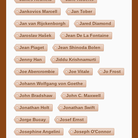
Jankovics Marcell
Jan Tober
Jan van Rijckenborgh
Jared Diamond
Jaroslav Hašek
Jean De La Fontaine
Jean Piaget
Jean Shinoda Bolen
Jenny Han
Jiddu Krishnamurti
Joe Abercrombie
Joe Vitale
Jo Frost
Johann Wolfgang von Goethe
John Bradshaw
John C. Maxwell
Jonathan Holt
Jonathan Swift
Jorge Bucay
Josef Ernst
Josephine Angelini
Joseph O'Connor