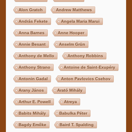
Alon Gratch
Andrew Matthews
András Fekete
Angela Maria Marui
Anna Barnes
Anne Hooper
Annie Besant
Anselm Grün
Anthony de Mello
Anthony Robbins
Anthony Strano
Antoine de Saint-Exupéry
Antonin Gadal
Anton Pavlovics Csehov
Arany János
Arató Mihály
Arthur E. Powell
Atreya
Babits Mihály
Babulka Péter
Bagdy Emőke
Baird T. Spalding