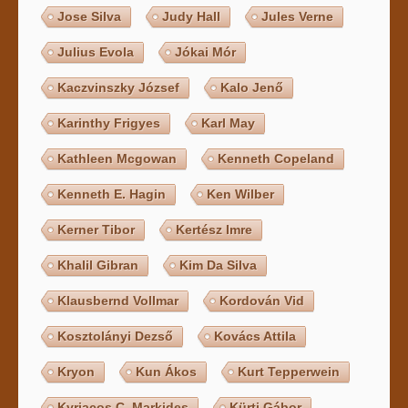
Jose Silva
Judy Hall
Jules Verne
Julius Evola
Jókai Mór
Kaczvinszky József
Kalo Jenő
Karinthy Frigyes
Karl May
Kathleen Mcgowan
Kenneth Copeland
Kenneth E. Hagin
Ken Wilber
Kerner Tibor
Kertész Imre
Khalil Gibran
Kim Da Silva
Klausbernd Vollmar
Kordován Vid
Kosztolányi Dezső
Kovács Attila
Kryon
Kun Ákos
Kurt Tepperwein
Kyriacos C. Markides
Kürti Gábor