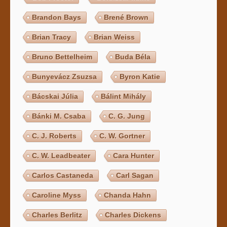
Brandon Bays
Brené Brown
Brian Tracy
Brian Weiss
Bruno Bettelheim
Buda Béla
Bunyevácz Zsuzsa
Byron Katie
Bácskai Júlia
Bálint Mihály
Bánki M. Csaba
C. G. Jung
C. J. Roberts
C. W. Gortner
C. W. Leadbeater
Cara Hunter
Carlos Castaneda
Carl Sagan
Caroline Myss
Chanda Hahn
Charles Berlitz
Charles Dickens