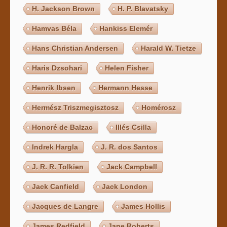
H. Jackson Brown
H. P. Blavatsky
Hamvas Béla
Hankiss Elemér
Hans Christian Andersen
Harald W. Tietze
Haris Dzsohari
Helen Fisher
Henrik Ibsen
Hermann Hesse
Hermész Triszmegisztosz
Homérosz
Honoré de Balzac
Illés Csilla
Indrek Hargla
J. R. dos Santos
J. R. R. Tolkien
Jack Campbell
Jack Canfield
Jack London
Jacques de Langre
James Hollis
James Redfield
Jane Roberts