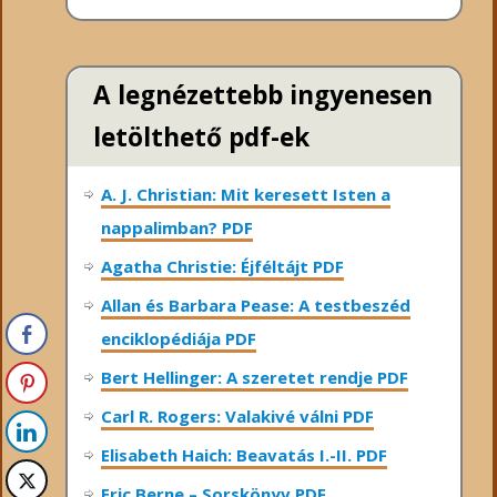
A legnézettebb ingyenesen
letölthető pdf-ek
A. J. Christian: Mit keresett Isten a
nappalimban? PDF
Agatha Christie: Éjféltájt PDF
Allan és Barbara Pease: A testbeszéd
enciklopédiája PDF
Bert Hellinger: A ​szeretet rendje PDF
Carl R. Rogers: Valakivé válni PDF
Elisabeth Haich: Beavatás I.-II. PDF
Eric Berne – Sorskönyv PDF