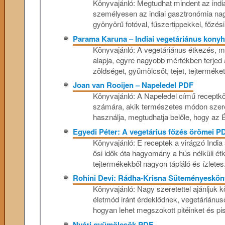
Könyvajánló: Megtudhat mindent az india
személyesen az indiai gasztronómia nag
gyönyörű fotóval, fűszertippekkel, főzési
Parama Karuna – Indiai vegetáriánus kony
Könyvajánló: A vegetáriánus étkezés, m
alapja, egyre nagyobb mértékben terjed 
zöldséget, gyümölcsöt, tejet, tejterméket,
Joan van Rooijen – Napeledel PDF
Könyvajánló: A Napeledel című receptk
számára, akik természetes módon szeret
használja, megtudhatja belőle, hogy az É
Egyedi Péter: A vegetárius főzés örömei P
Könyvajánló: E receptek a virágzó India
ősi idők óta hagyomány a hús nélküli é
tejtermékekből nagyon tápláló és ízletes.
Rohini Devi: Rádha-Krisna Süteményeskö
Könyvajánló: Nagy szeretettel ajánljuk
életmód iránt érdeklődnek, vegetáriánu
hogyan lehet megszokott pitéinket és pisk
Nyári gyümölcsök PDF