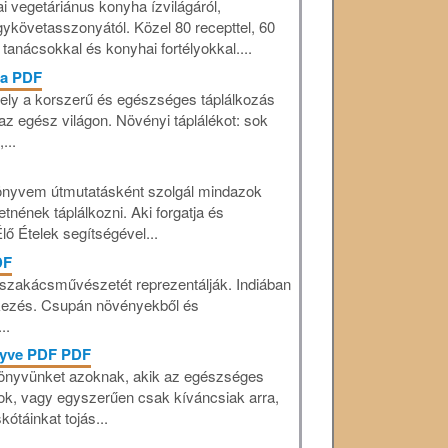
i vegetáriánus konyha ízvilágáról,
ykövetasszonyától. Közel 80 recepttel, 60
 tanácsokkal és konyhai fortélyokkal....
ha PDF
ely a korszerű és egészséges táplálkozás
az egész világon. Növényi táplálékot: sok
...
önyvem útmutatásként szolgál mindazok
nének táplálkozni. Aki forgatja és
lő Ételek segítségével...
DF
 szakácsművészetét reprezentálják. Indiában
tkezés. Csupán növényekből és
..
nyve PDF PDF
 könyvünket azoknak, akik az egészséges
sok, vagy egyszerűen csak kíváncsiak arra,
ótáinkat tojás...