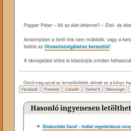
Popper Péter – Mi az élet étterme? – Étel- és él
Amennyiben a fenti link nem működik, vagy a keres
felénk az
Olvasószolgálaton keresztül
!
A támogatást előre is köszönjük minden felhaszn
Oszd meg azzal az ismerősöddel, akinek ez a könyv ha
Facebook
Pinterest
LinkedIn
Twitter/X
Messenger
Hasonló ingyenesen letölthe
Shakuntala Saraf – Indiai vegetáriánus rec