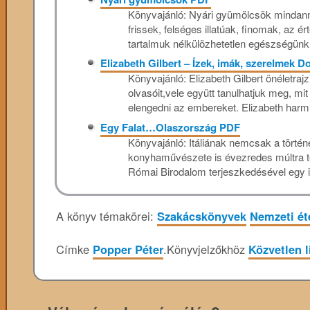
Könyvajánló: Nyári gyümölcsök mindanny
frissek, felséges illatúak, finomak, az
tartalmuk nélkülözhetetlen egészségünk
Elizabeth Gilbert – Ízek, imák, szerelmek D
Könyvajánló: Elizabeth Gilbert önéletrajzi
olvasóit,vele együtt tanulhatjuk meg, mit
elengedni az embereket. Elizabeth harmi
Egy Falat…Olaszország PDF
Könyvajánló: Itáliának nemcsak a történ
konyhaművészete is évezredes múltra te
Római Birodalom terjeszkedésével egy id
A könyv témakörei:
Szakácskönyvek
Nemzeti ét
Címke
Popper Péter
.
Könyvjelzőkhöz
Közvetlen l