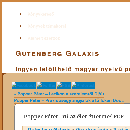
Könyvkereső
Könyvek témakörei
Kiemelt szerzők
Gutenberg Galaxis
Ingyen letölthető magyar nyelvű 
«
Popper Péter – Lexikon a szerelemről DjVu
Popper Péter – Praxis avagy angyalok a tű fokán Doc
»
Popper Péter: Mi az élet étterme? PDF
Gutenberg Galaxis
»
Gasztronómia
»
Szakác