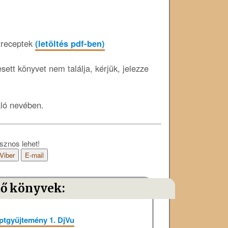
etreceptek
(letöltés pdf-ben)
ett könyvet nem találja, kérjük, jelezze
áló nevében.
sznos lehet!
Viber
E-mail
tő könyvek:
eptgyűjtemény 1. DjVu