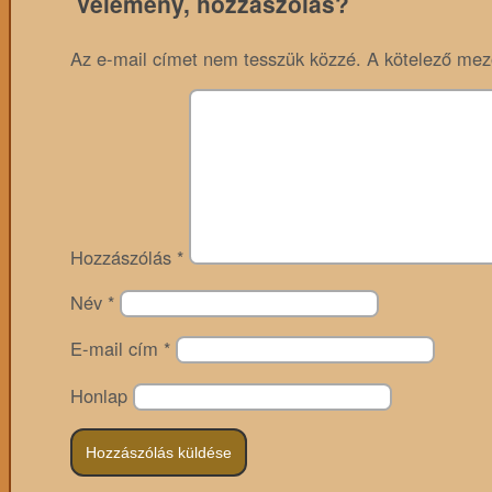
Vélemény, hozzászólás?
Az e-mail címet nem tesszük közzé.
A kötelező me
Hozzászólás
*
Név
*
E-mail cím
*
Honlap