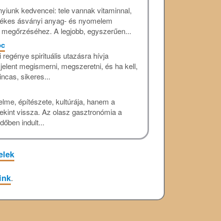
iunk kedvencei: tele vannak vitaminnal,
 értékes ásványi anyag- és nyomelem
 megőrzéséhez. A legjobb, egyszerűen...
oc
 regénye spirituális utazásra hívja
 jelent megismerni, megszeretni, és ha kell,
ncas, sikeres...
elme, építészete, kultúrája, hanem a
kint vissza. Az olasz gasztronómia a
őben indult...
elek
ink
.