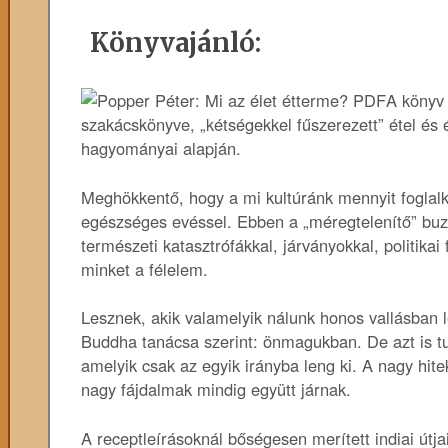
Könyvajánló:
A könyv
szakácskönyve, „kétségekkel fűszerezett” étel és él
hagyományai alapján.
Meghökkentő, hogy a mi kultúránk mennyit foglalk
egészséges evéssel. Ebben a „méregtelenítő” bu
természeti katasztrófákkal, járványokkal, politikai
minket a félelem.
Lesznek, akik valamelyik nálunk honos vallásban 
Buddha tanácsa szerint: önmagukban. De azt is tu
amelyik csak az egyik irányba leng ki. A nagy hit
nagy fájdalmak mindig együtt járnak.
A receptleírásoknál bőségesen merített indiai útja