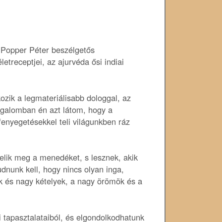
 Popper Péter beszélgetős
etreceptjei, az ajurvéda ősi indiai
ozik a legmateriálisabb dologgal, az
zgalomban én azt látom, hogy a
 fenyegetésekkel teli világunkben ráz
lelik meg a menedéket, s lesznek, akik
dnunk kell, hogy nincs olyan inga,
ek és nagy kételyek, a nagy örömök és a
i tapasztalataiból, és elgondolkodhatunk