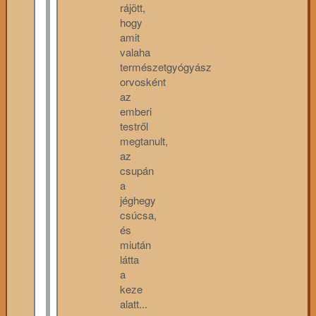
rájött,
hogy
amit
valaha
természetgyógyász
orvosként
az
emberi
testről
megtanult,
az
csupán
a
jéghegy
csúcsa,
és
miután
látta
a
keze
alatt...