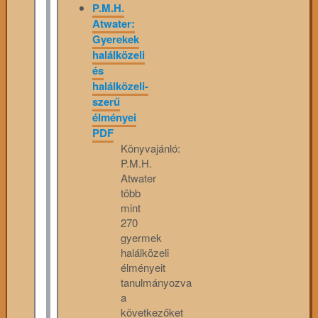
P.M.H.
Atwater:
Gyerekek
halálközeli
és
halálközeli-
szerű
élményei
PDF
Könyvajánló:
P.M.H.
Atwater
több
mint
270
gyermek
halálközeli
élményeit
tanulmányozva
a
következőket