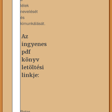
lélek
nevelését
és
kimunkálását.
Az
ingyenes
pdf
könyv
letöltési
linkje:
Peter