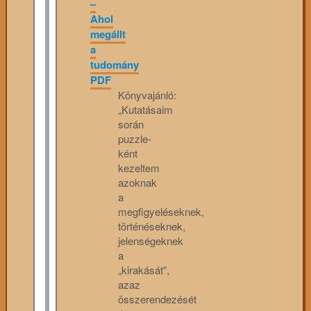
–
Ahol
megállt
a
tudomány
PDF
Könyvajánló:
„Kutatásaim
során
puzzle-
ként
kezeltem
azoknak
a
megfigyeléseknek,
történéseknek,
jelenségeknek
a
„kirakását”,
azaz
összerendezését