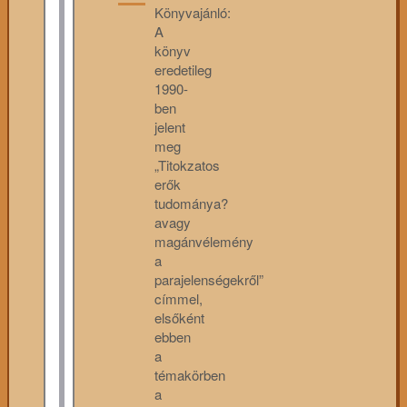
Könyvajánló:
A
könyv
eredetileg
1990-
ben
jelent
meg
„Titokzatos
erők
tudománya?
avagy
magánvélemény
a
parajelenségekről”
címmel,
elsőként
ebben
a
témakörben
a