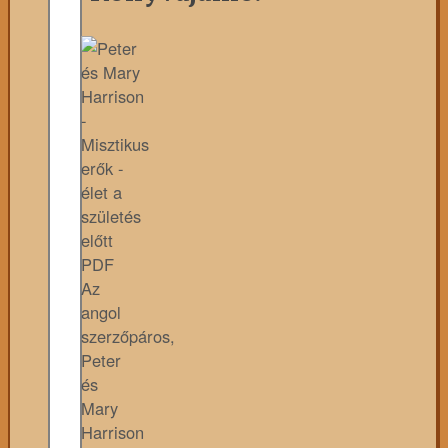
Az
angol
szerzőpáros,
Peter
és
Mary
Harrison