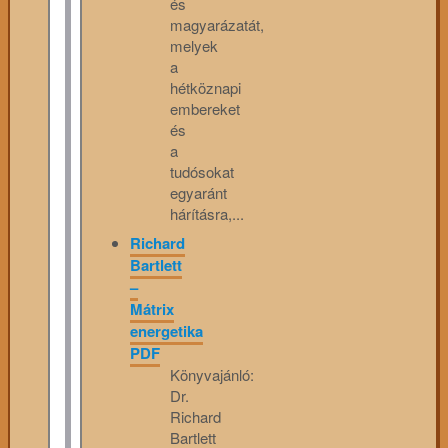
és
magyarázatát,
melyek
a
hétköznapi
embereket
és
a
tudósokat
egyaránt
hárításra,...
Richard
Bartlett
–
Mátrix
energetika
PDF
Könyvajánló:
Dr.
Richard
Bartlett