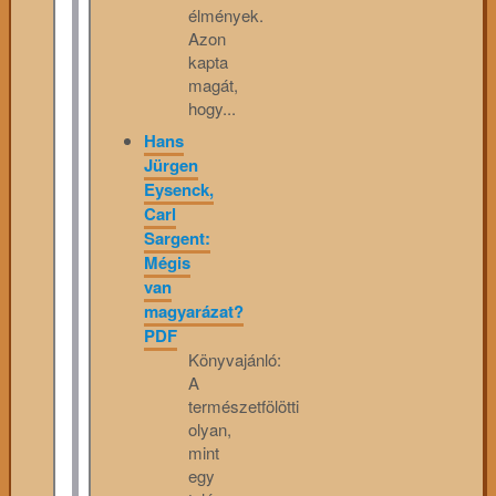
élmények.
Azon
kapta
magát,
hogy...
Hans
Jürgen
Eysenck,
Carl
Sargent:
Mégis
van
magyarázat?
PDF
Könyvajánló:
A
természetfölötti
olyan,
mint
egy