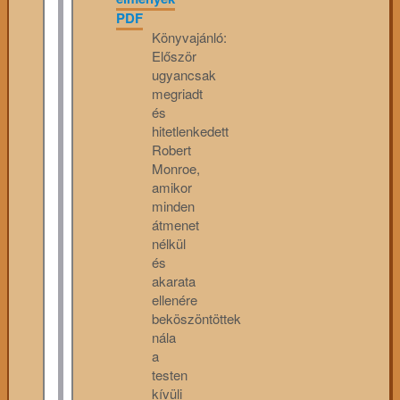
PDF
Könyvajánló:
Először
ugyancsak
megriadt
és
hitetlenkedett
Robert
Monroe,
amikor
minden
átmenet
nélkül
és
akarata
ellenére
beköszöntöttek
nála
a
testen
kívüli