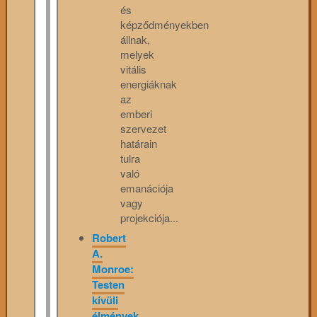
és
képződményekben
állnak,
melyek
vitális
energiáknak
az
emberi
szervezet
határain
tulra
való
emanációja
vagy
projekciója...
Robert
A.
Monroe:
Testen
kívüli
élmények