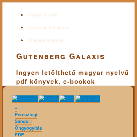
Könyvkereső
Könyvek témakörei
Kiemelt szerzők
Gutenberg Galaxis
Ingyen letölthető magyar nyelvű
pdf könyvek, e-bookok
«
Peresztegi
Sándor:
Öngyógyítás
PDF