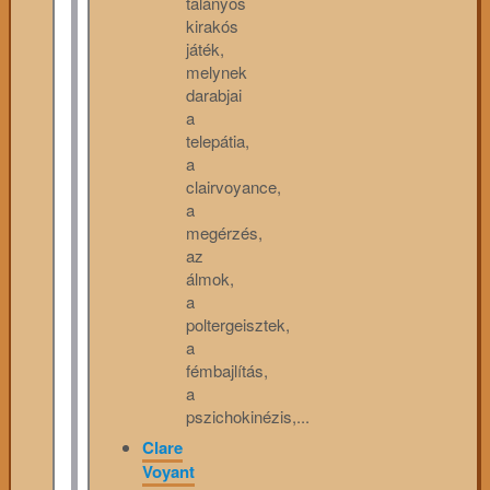
talányos
kirakós
játék,
melynek
darabjai
a
telepátia,
a
clairvoyance,
a
megérzés,
az
álmok,
a
poltergeisztek,
a
fémbajlítás,
a
pszichokinézis,...
Clare
Voyant