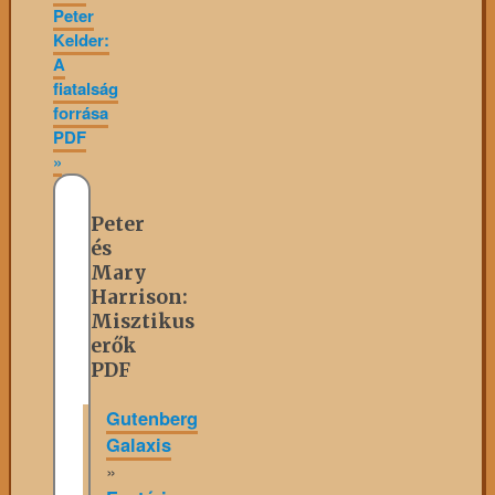
Peter
Kelder:
A
fiatalság
forrása
PDF
»
Peter
és
Mary
Harrison:
Misztikus
erők
PDF
Gutenberg
Galaxis
»