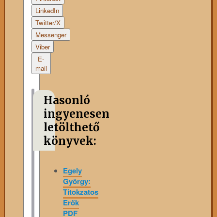
LinkedIn
Twitter/X
Messenger
Viber
E-
mail
Hasonló
ingyenesen
letölthető
könyvek:
Egely
György:
Titokzatos
Erők
PDF