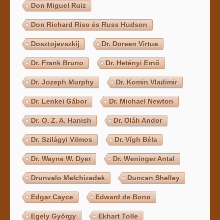
Don Miguel Ruiz
Don Richard Riso és Russ Hudson
Dosztojevszkij
Dr. Doreen Virtue
Dr. Frank Bruno
Dr. Hetényi Ernő
Dr. Jozeph Murphy
Dr. Komin Vladimir
Dr. Lenkei Gábor
Dr. Michael Newton
Dr. O. Z. A. Hanish
Dr. Oláh Andor
Dr. Szilágyi Vilmos
Dr. Vígh Béla
Dr. Wayne W. Dyer
Dr. Weninger Antal
Drunvalo Melchizedek
Duncan Shelley
Edgar Cayce
Edward de Bono
Egely György
Ekhart Tolle