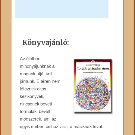
Könyvajánló:
Az életben
mindnyájunknak a
magunk útját kell
járnunk. E téren nem
léteznek okos
kézikönyvek,
nincsenek bevett
formulák, bevált
módszerek, ami az
egyik embert célhoz viszi, a másiknak tévút.