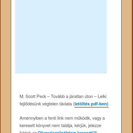
M. Scott Peck – Tovább a járatlan úton – Lelki
fejlődésünk végtelen távlata (
letöltés pdf-ben)
Amennyiben a fenti link nem működik, vagy a
keresett könyvet nem találja, kérjük, jelezze
felénk az
Olvasószolgálaton keresztül
!