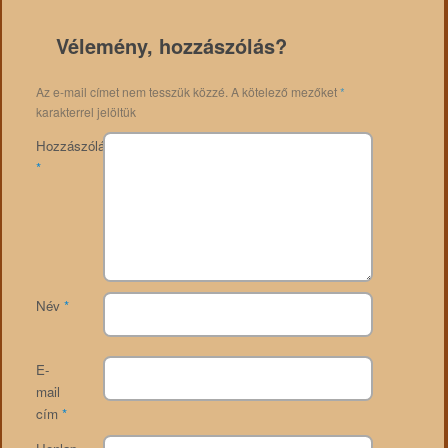
Vélemény, hozzászólás?
Az e-mail címet nem tesszük közzé.
A kötelező mezőket
*
karakterrel jelöltük
Hozzászólás
*
Név
*
E-
mail
cím
*