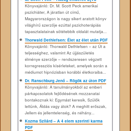
Könyvajánló: Dr. M. Scott Peck amerikai
pszichiáter, A járatlan út című,
Magyarországon is nagy sikert aratott könyv
világhírű szerzője ezúttal pszichoterápiás
tapasztalatainak sötétebbik oldalát mutatja...
Thorwald Dethlefsen: Élet az élet után PDF
Könyvajánló: Thorwald Dethlefsen – az Út a
teljességhez, valamint Az újjászületés
élménye szerzője – rendszeresen végzett
korregressziós kísérleteket, amelyek során a
médiumot hipnózisban korábbi életkoraiba...
Dr. Ranschburg Jenő – Rögök az úton PDF
Könyvajánló: A tanulmányokból az emberi
párkapcsolatok fejlődésének mozzanatai
bontakoznak ki: Egymást keresik, Szülők
lettünk, Áldás vagy átok? A meghitt erőszak,
Jellem és jellemtelenség, és néhány...
Kozma Szilárd – A 4 elem szerinti karma
PDF