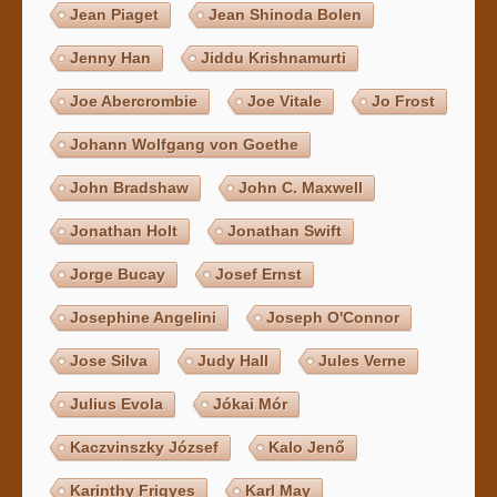
Jean Piaget
Jean Shinoda Bolen
Jenny Han
Jiddu Krishnamurti
Joe Abercrombie
Joe Vitale
Jo Frost
Johann Wolfgang von Goethe
John Bradshaw
John C. Maxwell
Jonathan Holt
Jonathan Swift
Jorge Bucay
Josef Ernst
Josephine Angelini
Joseph O'Connor
Jose Silva
Judy Hall
Jules Verne
Julius Evola
Jókai Mór
Kaczvinszky József
Kalo Jenő
Karinthy Frigyes
Karl May