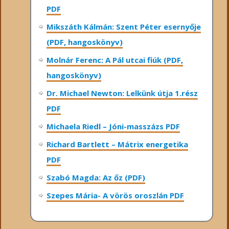
PDF
Mikszáth Kálmán: Szent Péter esernyője
(PDF, hangoskönyv)
Molnár Ferenc: A Pál utcai fiúk (PDF,
hangoskönyv)
Dr. Michael Newton: Lelkünk útja 1.rész
PDF
Michaela Riedl – Jóni-masszázs PDF
Richard Bartlett – Mátrix energetika
PDF
Szabó Magda: Az őz (PDF)
Szepes Mária- A vörös oroszlán PDF