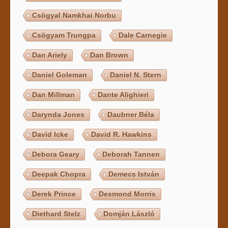
Csögyal Namkhai Norbu
Csögyam Trungpa
Dale Carnegie
Dan Ariely
Dan Brown
Daniel Goleman
Daniel N. Stern
Dan Millman
Dante Alighieri
Darynda Jones
Daubner Béla
David Icke
David R. Hawkins
Debora Geary
Deborah Tannen
Deepak Chopra
Demecs István
Derek Prince
Desmond Morris
Diethard Stelz
Domján László