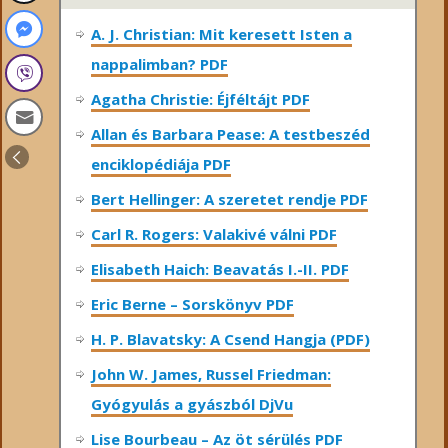
A. J. Christian: Mit keresett Isten a
nappalimban? PDF
Agatha Christie: Éjféltájt PDF
Allan és Barbara Pease: A testbeszéd
enciklopédiája PDF
Bert Hellinger: A ​szeretet rendje PDF
Carl R. Rogers: Valakivé válni PDF
Elisabeth Haich: Beavatás I.-II. PDF
Eric Berne – Sorskönyv PDF
H. P. Blavatsky: A Csend Hangja (PDF)
John W. James, Russel Friedman:
Gyógyulás a gyászból DjVu
Lise Bourbeau – Az öt sérülés PDF