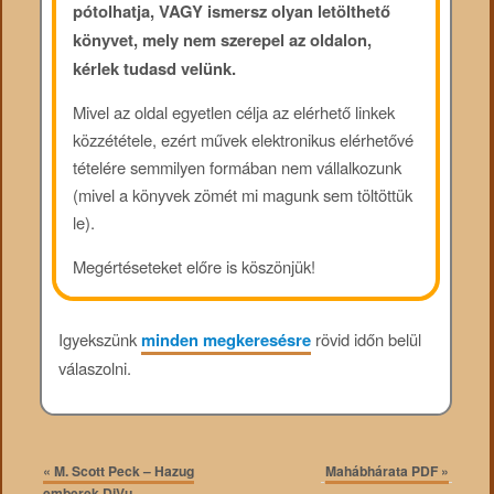
pótolhatja, VAGY ismersz olyan letölthető
könyvet, mely nem szerepel az oldalon,
kérlek tudasd velünk.
Mivel az oldal egyetlen célja az elérhető linkek
közzététele, ezért művek elektronikus elérhetővé
tételére semmilyen formában nem vállalkozunk
(mivel a könyvek zömét mi magunk sem töltöttük
le).
Megértéseteket előre is köszönjük!
Igyekszünk
minden megkeresésre
rövid időn belül
válaszolni.
«
M. Scott Peck – Hazug
Mahábhárata PDF
»
emberek DjVu