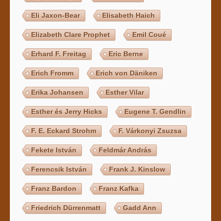
Eli Jaxon-Bear
Elisabeth Haich
Elizabeth Clare Prophet
Emil Coué
Erhard F. Freitag
Eric Berne
Erich Fromm
Erich von Däniken
Erika Johansen
Esther Vilar
Esther és Jerry Hicks
Eugene T. Gendlin
F. E. Eckard Strohm
F. Várkonyi Zsuzsa
Fekete István
Feldmár András
Ferencsik István
Frank J. Kinslow
Franz Bardon
Franz Kafka
Friedrich Dürrenmatt
Gadd Ann