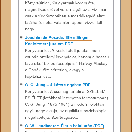
Könyvajánló: „Kis gyermek korom óta,
magnetikus erővel vonz magához a víz, már
csak a fürdőszobában a mosdókagyló alatt
található, néha valamiért éppen vízzel telt
nagy...
Joachim de Posada, Ellen Singer –
Késleltetett jutalom PDF
Könyvajánló: „A Késleltetett jutalom nem
csupán szellemi ínyencfalat, hanem a hosszú
távú siker biztos receptje is.” Harvey Mackay
a Cápák közt sértetlen, avagy a
kapitalizmus...
C. G. Jung – 4 kötete egyben PDF
Könyvajánló: A csomag tartalma: SZELLEM
ÉS ÉLET (letölthető internetes formátumban)
C. G. Jung (1875-1961) a modern lélektan
egyik nagy alakja, az analitikus pszichológia
megalapítója. Szerteágazó...
C. W. Leadbeater: Élet a halál után (PDF)