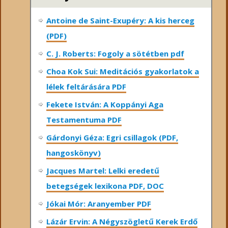
Antoine de Saint-Exupéry: A kis herceg
(PDF)
C. J. Roberts: Fogoly a sötétben pdf
Choa Kok Sui: Meditációs gyakorlatok a
lélek feltárására PDF
Fekete István: A Koppányi Aga
Testamentuma PDF
Gárdonyi Géza: Egri csillagok (PDF,
hangoskönyv)
Jacques Martel: Lelki eredetű
betegségek lexikona PDF, DOC
Jókai Mór: Aranyember PDF
Lázár Ervin: A Négyszögletű Kerek Erdő