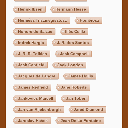
Henrik Ibsen
Hermann Hesse
Hermész Triszmegisztosz
Homérosz
Honoré de Balzac
Illés Csilla
Indrek Hargla
J. R. dos Santos
J. R. R. Tolkien
Jack Campbell
Jack Canfield
Jack London
Jacques de Langre
James Hollis
James Redfield
Jane Roberts
Jankovics Marcell
Jan Tober
Jan van Rijckenborgh
Jared Diamond
Jaroslav Hašek
Jean De La Fontaine