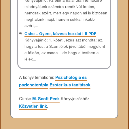
Könyvajánló: Az élet a halál után témaköre
mindnyájunk számára rendkívül fontos,
nemcsak azért, mert egy napon mi is biztosan
meghalunk majd, hanem sokkal inkább
azért,...
Osho – Gyere, kövess hozzád I-II PDF
Könyvajánló: 1. kötet Jézus azt mondta: az,
hogy a test a Szentlélek jóvoltából megjelent
e földön, az csoda – de hogy e testben a
lélek...
A könyv témakörei:
Pszichológia és
pszichoterápia
Ezoterikus tanítások
Címke
M. Scott Peck
.
Könyvjelzőkhöz
Közvetlen link
.