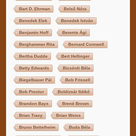
Bart D. Ehrman
Belső Nóra
Benedek Elek
Benedek István
Benjamin Hoff
Berente Ági
Berghammer Rita
Bernard Cornwell
Bertha Dudde
Bert Hellinger
Betty Edwards
Bicsérdi Béla
Biegelbauer Pál
Bob Frissell
Bob Proctor
Boldizsár Ildikó
Brandon Bays
Brené Brown
Brian Tracy
Brian Weiss
Bruno Bettelheim
Buda Béla