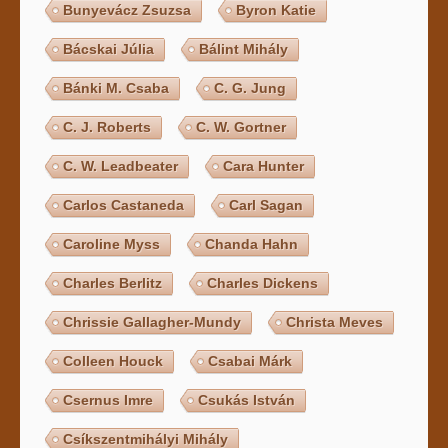
Bunyevácz Zsuzsa
Byron Katie
Bácskai Júlia
Bálint Mihály
Bánki M. Csaba
C. G. Jung
C. J. Roberts
C. W. Gortner
C. W. Leadbeater
Cara Hunter
Carlos Castaneda
Carl Sagan
Caroline Myss
Chanda Hahn
Charles Berlitz
Charles Dickens
Chrissie Gallagher-Mundy
Christa Meves
Colleen Houck
Csabai Márk
Csernus Imre
Csukás István
Csíkszentmihályi Mihály