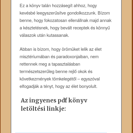
Ez a könyv talán hozzásegít ahhoz, hogy
kevésbé leegyszerűsítve gondolkozzunk. Bízom
benne, hogy fokozatosan ellenállnak majd annak
a késztetésnek, hogy bevált receptek és könnyű
válaszok után kutassanak.
Abban is bízom, hogy örömüket lelik az élet
misztériumában és paradoxonjaiban, nem
rettennek meg a tapasztalásban
természetszerűleg benne rejlő okok és
következmények tömkelegétől – egyszóval
elfogadják a tényt, hogy az élet bonyolult.
Az ingyenes pdf könyv
letöltési linkje: