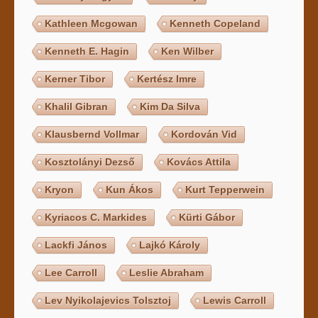
Kathleen Mcgowan
Kenneth Copeland
Kenneth E. Hagin
Ken Wilber
Kerner Tibor
Kertész Imre
Khalil Gibran
Kim Da Silva
Klausbernd Vollmar
Kordován Vid
Kosztolányi Dezső
Kovács Attila
Kryon
Kun Ákos
Kurt Tepperwein
Kyriacos C. Markides
Kürti Gábor
Lackfi János
Lajkó Károly
Lee Carroll
Leslie Abraham
Lev Nyikolajevics Tolsztoj
Lewis Carroll