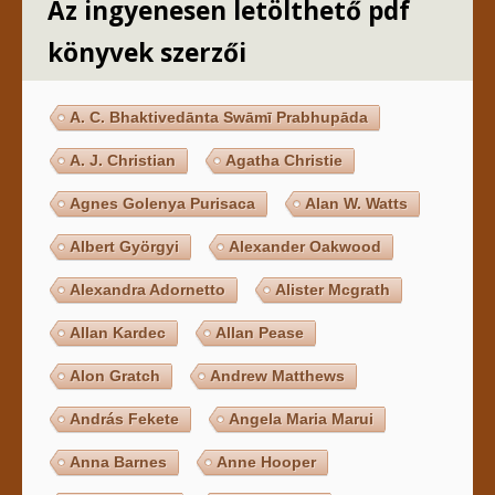
Az ingyenesen letölthető pdf
könyvek szerzői
A. C. Bhaktivedānta Swāmī Prabhupāda
A. J. Christian
Agatha Christie
Agnes Golenya Purisaca
Alan W. Watts
Albert Györgyi
Alexander Oakwood
Alexandra Adornetto
Alister Mcgrath
Allan Kardec
Allan Pease
Alon Gratch
Andrew Matthews
András Fekete
Angela Maria Marui
Anna Barnes
Anne Hooper