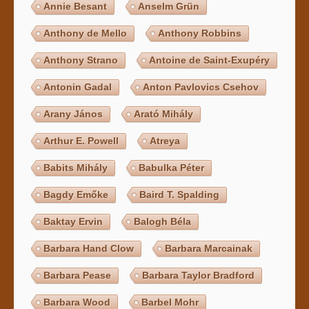
Annie Besant
Anselm Grün
Anthony de Mello
Anthony Robbins
Anthony Strano
Antoine de Saint-Exupéry
Antonin Gadal
Anton Pavlovics Csehov
Arany János
Arató Mihály
Arthur E. Powell
Atreya
Babits Mihály
Babulka Péter
Bagdy Emőke
Baird T. Spalding
Baktay Ervin
Balogh Béla
Barbara Hand Clow
Barbara Marcainak
Barbara Pease
Barbara Taylor Bradford
Barbara Wood
Barbel Mohr