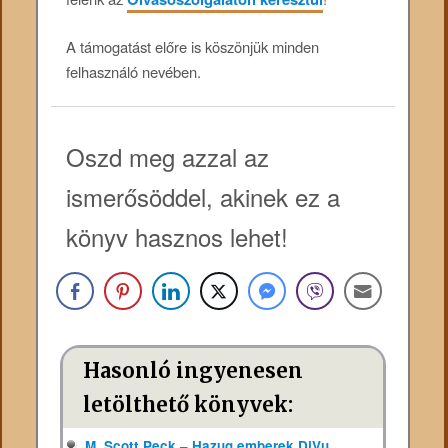
A támogatást előre is köszönjük minden
felhasználó nevében.
Oszd meg azzal az
ismerősöddel, akinek ez a
könyv hasznos lehet!
Hasonló ingyenesen
letölthető könyvek:
M. Scott Peck – Hazug emberek DjVu