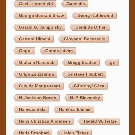
Gael Lindenfield
Ganésha
George Bernard Shaw
Georg Kühlewind
Gerald G. Jampolsky
Gerlinde Ortner
Gertrud Hirschi
Giovanni Boccaccio
Gogol
Gonda István
Graham Hancock
Gregg Braden
gri
Griga Zsuzsanna
Gustave Flaubert
Guy de Maupassant
Gárdonyi Géza
H. Jackson Brown
H. P. Blavatsky
Hamvas Béla
Hankiss Elemér
Hans Christian Andersen
Harald W. Tietze
Haris Dzsohari
Helen Fisher