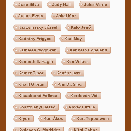
Jose Silva
Judy Hall
Jules Verne
Julius Evola
Jókai Mór
Kaczvinszky József
Kalo Jenő
Karinthy Frigyes
Karl May
Kathleen Mcgowan
Kenneth Copeland
Kenneth E. Hagin
Ken Wilber
Kerner Tibor
Kertész Imre
Khalil Gibran
Kim Da Silva
Klausbernd Vollmar
Kordován Vid
Kosztolányi Dezső
Kovács Attila
Kryon
Kun Ákos
Kurt Tepperwein
Kyriacos C. Markides
Kürti Gábor