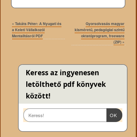
«
Takáts Péter: A Nyugati és
Gyorsolvasás magyar
a Keleti Vállalkozói
kisméretű, pedagógiai szintű
Mentalitásról PDF
oktatóprogram, freeware
(ZIP)
»
Keress az ingyenesen
letölthető pdf könyvek
között!
OK