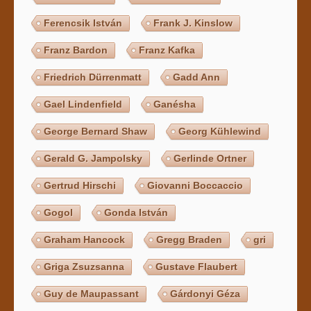
Ferencsik István
Frank J. Kinslow
Franz Bardon
Franz Kafka
Friedrich Dürrenmatt
Gadd Ann
Gael Lindenfield
Ganésha
George Bernard Shaw
Georg Kühlewind
Gerald G. Jampolsky
Gerlinde Ortner
Gertrud Hirschi
Giovanni Boccaccio
Gogol
Gonda István
Graham Hancock
Gregg Braden
gri
Griga Zsuzsanna
Gustave Flaubert
Guy de Maupassant
Gárdonyi Géza