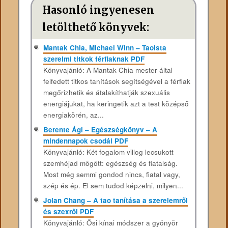
Hasonló ingyenesen
letölthető könyvek:
Mantak Chia, Michael Winn – Taoista
szerelmi titkok férfiaknak PDF
Könyvajánló: A Mantak Chia mester által
felfedett titkos tanítások segítségével a férfiak
megőrizhetik és átalakíthatják szexuális
energiájukat, ha keringetik azt a test középső
energiakörén, az...
Berente Ági – Egészségkönyv – A
mindennapok csodái PDF
Könyvajánló: Két fogalom villog lecsukott
szemhéjad mögött: egészség és fiatalság.
Most még semmi gondod nincs, fiatal vagy,
szép és ép. El sem tudod képzelni, milyen...
Jolan Chang – A tao tanítása a szerelemről
és szexről PDF
Könyvajánló: Ősi kínai módszer a gyönyör