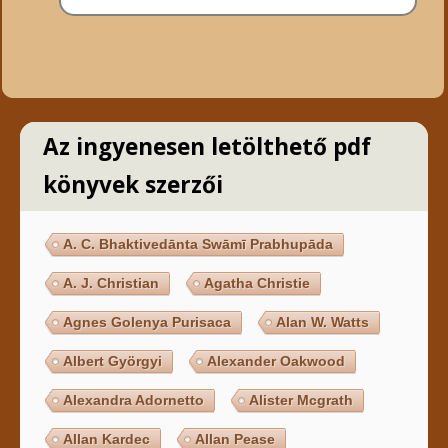
Az ingyenesen letölthető pdf
könyvek szerzői
A. C. Bhaktivedānta Swāmī Prabhupāda
A. J. Christian
Agatha Christie
Agnes Golenya Purisaca
Alan W. Watts
Albert Györgyi
Alexander Oakwood
Alexandra Adornetto
Alister Mcgrath
Allan Kardec
Allan Pease