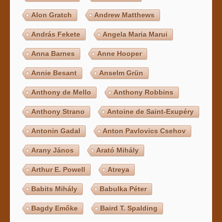
Alon Gratch
Andrew Matthews
András Fekete
Angela Maria Marui
Anna Barnes
Anne Hooper
Annie Besant
Anselm Grün
Anthony de Mello
Anthony Robbins
Anthony Strano
Antoine de Saint-Exupéry
Antonin Gadal
Anton Pavlovics Csehov
Arany János
Arató Mihály
Arthur E. Powell
Atreya
Babits Mihály
Babulka Péter
Bagdy Emőke
Baird T. Spalding