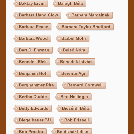
Baktay Ervin
Balogh Béla
Barbara Hand Clow
Barbara Marcainak
Barbara Pease
Barbara Taylor Bradford
Barbara Wood
Barbel Mohr
Bart D. Ehrman
Belső Nóra
Benedek Elek
Benedek István
Benjamin Hoff
Berente Ági
Berghammer Rita
Bernard Cornwell
Bertha Dudde
Bert Hellinger
Betty Edwards
Bicsérdi Béla
Biegelbauer Pál
Bob Frissell
Bob Proctor
Boldizsár Ildikó