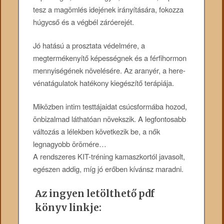
tesz a magömlés idejének irányítására, fokozza
húgycső és a végbél záróerejét.
Jó hatású a prosztata védelmére, a
megtermékenyítő képességnek és a férfihormon
mennyiségének növelésére. Az aranyér, a here-
vénatágulatok hatékony kiegészítő terápiája.
Miközben intim testtájaidat csúcsformába hozod,
önbizalmad láthatóan növekszik. A legfontosabb
változás a lélekben következik be, a nők
legnagyobb örömére…
A rendszeres KIT-tréning kamaszkortól javasolt,
egészen addig, míg jó erőben kívánsz maradni.
Az ingyen letölthető pdf
könyv linkje: