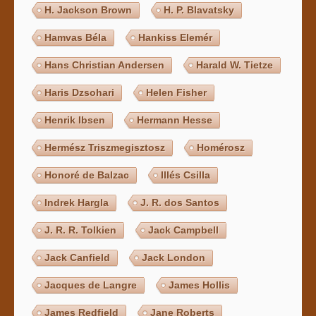
H. Jackson Brown
H. P. Blavatsky
Hamvas Béla
Hankiss Elemér
Hans Christian Andersen
Harald W. Tietze
Haris Dzsohari
Helen Fisher
Henrik Ibsen
Hermann Hesse
Hermész Triszmegisztosz
Homérosz
Honoré de Balzac
Illés Csilla
Indrek Hargla
J. R. dos Santos
J. R. R. Tolkien
Jack Campbell
Jack Canfield
Jack London
Jacques de Langre
James Hollis
James Redfield
Jane Roberts