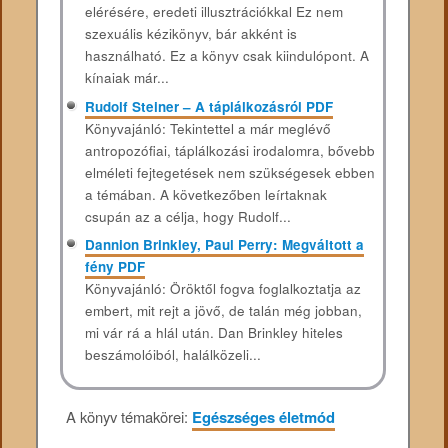
elérésére, eredeti illusztrációkkal Ez nem
szexuális kézikönyv, bár akként is
használható. Ez a könyv csak kiindulópont. A
kínaiak már...
Rudolf Steiner – A táplálkozásról PDF
Könyvajánló: Tekintettel a már meglévő
antropozófiai, táplálkozási irodalomra, bővebb
elméleti fejtegetések nem szükségesek ebben
a témában. A következőben leírtaknak
csupán az a célja, hogy Rudolf...
Dannion Brinkley, Paul Perry: Megváltott a
fény PDF
Könyvajánló: Öröktől fogva foglalkoztatja az
embert, mit rejt a jövő, de talán még jobban,
mi vár rá a hlál után. Dan Brinkley hiteles
beszámolóiból, halálközeli...
A könyv témakörei:
Egészséges életmód