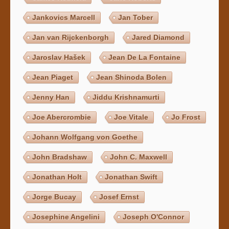
Jankovics Marcell
Jan Tober
Jan van Rijckenborgh
Jared Diamond
Jaroslav Hašek
Jean De La Fontaine
Jean Piaget
Jean Shinoda Bolen
Jenny Han
Jiddu Krishnamurti
Joe Abercrombie
Joe Vitale
Jo Frost
Johann Wolfgang von Goethe
John Bradshaw
John C. Maxwell
Jonathan Holt
Jonathan Swift
Jorge Bucay
Josef Ernst
Josephine Angelini
Joseph O'Connor