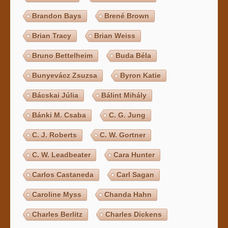
Brandon Bays
Brené Brown
Brian Tracy
Brian Weiss
Bruno Bettelheim
Buda Béla
Bunyevácz Zsuzsa
Byron Katie
Bácskai Júlia
Bálint Mihály
Bánki M. Csaba
C. G. Jung
C. J. Roberts
C. W. Gortner
C. W. Leadbeater
Cara Hunter
Carlos Castaneda
Carl Sagan
Caroline Myss
Chanda Hahn
Charles Berlitz
Charles Dickens