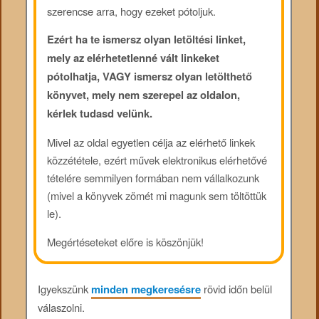
szerencse arra, hogy ezeket pótoljuk.
Ezért ha te ismersz olyan letöltési linket,
mely az elérhetetlenné vált linkeket
pótolhatja, VAGY ismersz olyan letölthető
könyvet, mely nem szerepel az oldalon,
kérlek tudasd velünk.
Mivel az oldal egyetlen célja az elérhető linkek
közzététele, ezért művek elektronikus elérhetővé
tételére semmilyen formában nem vállalkozunk
(mivel a könyvek zömét mi magunk sem töltöttük
le).
Megértéseteket előre is köszönjük!
Igyekszünk
minden megkeresésre
rövid időn belül
válaszolni.