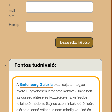
E-
mail
cím
*
Honlap
Fontos tudnivaló:
A
Gutenberg Galaxis
oldal célja a magyar
nyelvű, ingyenesen letölthető könyvek linkjeinek
az összegyűjtése és közzététele (a keresőben
fellelhető módon). Sajnos ezen linkek időről időre
elérhetetlenné válnak, s nem mindig van idő és