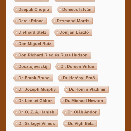
Deepak Chopra
Demecs István
Derek Prince
Desmond Morris
Diethard Stelz
Domján László
Don Miguel Ruiz
Don Richard Riso és Russ Hudson
Dosztojevszkij
Dr. Doreen Virtue
Dr. Frank Bruno
Dr. Hetényi Ernő
Dr. Jozeph Murphy
Dr. Komin Vladimir
Dr. Lenkei Gábor
Dr. Michael Newton
Dr. O. Z. A. Hanish
Dr. Oláh Andor
Dr. Szilágyi Vilmos
Dr. Vígh Béla