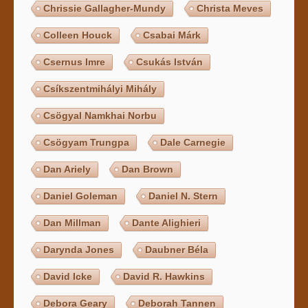
Chrissie Gallagher-Mundy
Christa Meves
Colleen Houck
Csabai Márk
Csernus Imre
Csukás István
Csíkszentmihályi Mihály
Csögyal Namkhai Norbu
Csögyam Trungpa
Dale Carnegie
Dan Ariely
Dan Brown
Daniel Goleman
Daniel N. Stern
Dan Millman
Dante Alighieri
Darynda Jones
Daubner Béla
David Icke
David R. Hawkins
Debora Geary
Deborah Tannen