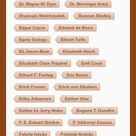
Dr. Wayne W. Dyer
Dr. Weninger Antal
Drunvalo Melchizedek
Duncan Shelley
Edgar Cayce
Edward de Bono
Egely György
Ekhart Tolle
Eli Jaxon-Bear
Elisabeth Haich
Elizabeth Clare Prophet
Emil Coué
Erhard F. Freitag
Eric Berne
Erich Fromm
Erich von Däniken
Erika Johansen
Esther Vilar
Esther és Jerry Hicks
Eugene T. Gendlin
F. E. Eckard Strohm
F. Várkonyi Zsuzsa
Fekete István
Feldmár András