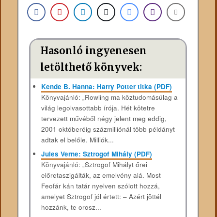
Hasonló ingyenesen
letölthető könyvek:
Kende B. Hanna: Harry Potter titka (PDF)
Könyvajánló: „Rowling ma köztudomásúlag a
világ legolvasottabb írója. Hét kötetre
tervezett művéből négy jelent meg eddig,
2001 októberéig százmilliónál több példányt
adtak el belőle. Milliók...
Jules Verne: Sztrogof Mihály (PDF)
Könyvajánló: „Sztrogof Mihályt őrei
előretaszigálták, az emelvény alá. Most
Feofár kán tatár nyelven szólott hozzá,
amelyet Sztrogof jól értett: – Azért jöttél
hozzánk, te orosz...