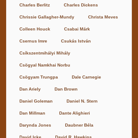
Charles Berlitz
Charles Dickens
Chrissie Gallagher-Mundy
Christa Meves
Colleen Houck
Csabai Márk
Csernus Imre
Csukás István
Csíkszentmihályi Mihály
Csögyal Namkhai Norbu
Csögyam Trungpa
Dale Carnegie
Dan Ariely
Dan Brown
Daniel Goleman
Daniel N. Stern
Dan Millman
Dante Alighieri
Darynda Jones
Daubner Béla
David Icke
David R. Hawkins