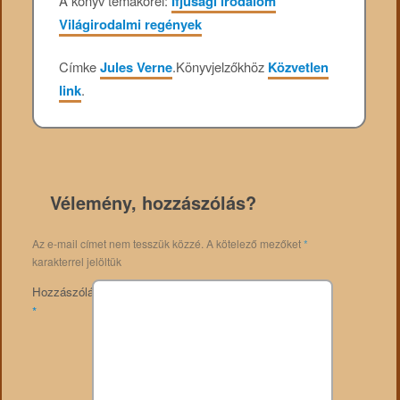
A könyv témakörei:
Ifjúsági irodalom
Világirodalmi regények
Címke
Jules Verne
.
Könyvjelzőkhöz
Közvetlen
link
.
Vélemény, hozzászólás?
Az e-mail címet nem tesszük közzé.
A kötelező mezőket
*
karakterrel jelöltük
Hozzászólás
*