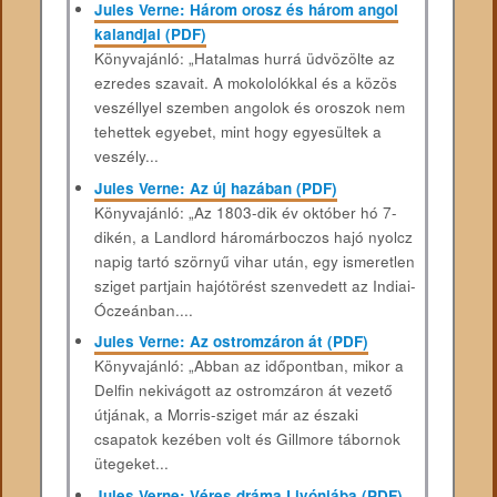
Jules Verne: Három orosz és három angol
kalandjai (PDF)
Könyvajánló: „Hatalmas hurrá üdvözölte az
ezredes szavait. A mokololókkal és a közös
veszéllyel szemben angolok és oroszok nem
tehettek egyebet, mint hogy egyesültek a
veszély...
Jules Verne: Az új hazában (PDF)
Könyvajánló: „Az 1803-dik év október hó 7-
dikén, a Landlord háromárboczos hajó nyolcz
napig tartó szörnyű vihar után, egy ismeretlen
sziget partjain hajótörést szenvedett az Indiai-
Óczeánban....
Jules Verne: Az ostromzáron át (PDF)
Könyvajánló: „Abban az időpontban, mikor a
Delfin nekivágott az ostromzáron át vezető
útjának, a Morris-sziget már az északi
csapatok kezében volt és Gillmore tábornok
ütegeket...
Jules Verne: Véres dráma Livóniába (PDF)