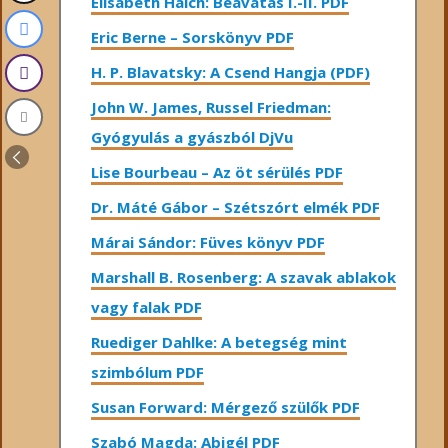
Elisabeth Haich: Beavatás I.-II. PDF
Eric Berne – Sorskönyv PDF
H. P. Blavatsky: A Csend Hangja (PDF)
John W. James, Russel Friedman:
Gyógyulás a gyászból DjVu
Lise Bourbeau – Az öt sérülés PDF
Dr. Máté Gábor – Szétszórt elmék PDF
Márai Sándor: Füves könyv PDF
Marshall B. Rosenberg: A szavak ablakok
vagy falak PDF
Ruediger Dahlke: A betegség mint
szimbólum PDF
Susan Forward: Mérgező szülők PDF
Szabó Magda: Abigél PDF