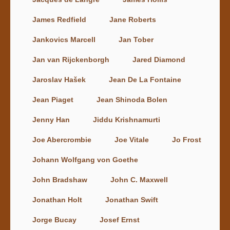
James Redfield
Jane Roberts
Jankovics Marcell
Jan Tober
Jan van Rijckenborgh
Jared Diamond
Jaroslav Hašek
Jean De La Fontaine
Jean Piaget
Jean Shinoda Bolen
Jenny Han
Jiddu Krishnamurti
Joe Abercrombie
Joe Vitale
Jo Frost
Johann Wolfgang von Goethe
John Bradshaw
John C. Maxwell
Jonathan Holt
Jonathan Swift
Jorge Bucay
Josef Ernst