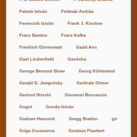
Fekete István
Feldmár András
Ferencsik István
Frank J. Kinslow
Franz Bardon
Franz Kafka
Friedrich Dürrenmatt
Gadd Ann
Gael Lindenfield
Ganésha
George Bernard Shaw
Georg Kühlewind
Gerald G. Jampolsky
Gerlinde Ortner
Gertrud Hirschi
Giovanni Boccaccio
Gogol
Gonda István
Graham Hancock
Gregg Braden
gri
Griga Zsuzsanna
Gustave Flaubert