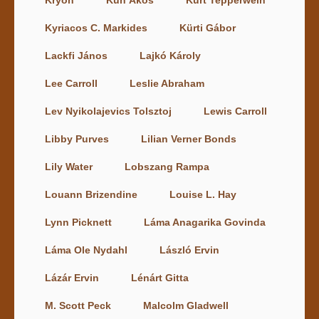
Kryon
Kun Ákos
Kurt Tepperwein
Kyriacos C. Markides
Kürti Gábor
Lackfi János
Lajkó Károly
Lee Carroll
Leslie Abraham
Lev Nyikolajevics Tolsztoj
Lewis Carroll
Libby Purves
Lilian Verner Bonds
Lily Water
Lobszang Rampa
Louann Brizendine
Louise L. Hay
Lynn Picknett
Láma Anagarika Govinda
Láma Ole Nydahl
László Ervin
Lázár Ervin
Lénárt Gitta
M. Scott Peck
Malcolm Gladwell