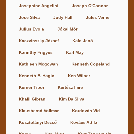
Josephine Angelini
Joseph O'Connor
Jose Silva
Judy Hall
Jules Verne
Julius Evola
Jókai Mór
Kaczvinszky József
Kalo Jenő
Karinthy Frigyes
Karl May
Kathleen Mcgowan
Kenneth Copeland
Kenneth E. Hagin
Ken Wilber
Kerner Tibor
Kertész Imre
Khalil Gibran
Kim Da Silva
Klausbernd Vollmar
Kordován Vid
Kosztolányi Dezső
Kovács Attila