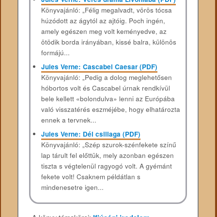
Könyvajánló: „Félig megalvadt, vörös tócsa
húzódott az ágytól az ajtóig. Poch ingén,
amely egészen meg volt keményedve, az
ötödik borda irányában, kissé balra, különös
formájú...
Jules Verne: Cascabel Caesar (PDF)
Könyvajánló: „Pedig a dolog meglehetősen
hóbortos volt és Cascabel úrnak rendkívül
bele kellett «bolondulva» lenni az Európába
való visszatérés eszméjébe, hogy elhatározta
ennek a tervnek...
Jules Verne: Dél csillaga (PDF)
Könyvajánló: „Szép szurok-szénfekete színű
lap tárult fel előttük, mely azonban egészen
tiszta s végtelenül ragyogó volt. A gyémánt
fekete volt! Csaknem példátlan s
mindenesetre igen...