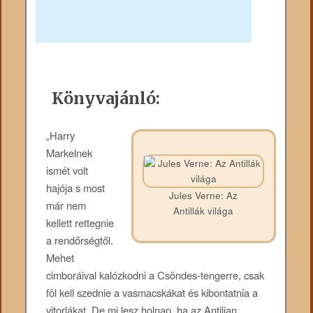
Könyvajánló:
„Harry
Markelnek
ismét volt
hajója s most
Jules Verne: Az
már nem
Antillák világa
kellett rettegnie
a rendőrségtől.
Mehet
cimboráival kalózkodni a Csöndes-tengerre, csak
föl kell szednie a vasmacskákat és kibontatnia a
vitorlákat. De mi lesz holnap, ha az Antilian