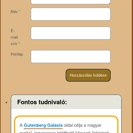
Név
*
E-
mail
cím
*
Honlap
Fontos tudnivaló:
A
Gutenberg Galaxis
oldal célja a magyar
nyelvű, ingyenesen letölthető könyvek linkjeinek