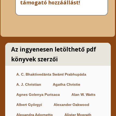
támogató hozzáállást!
Az ingyenesen letölthető pdf
könyvek szerzői
A. C. Bhaktivedānta Swāmī Prabhupāda
A. J. Christian
Agatha Christie
Agnes Golenya Purisaca
Alan W. Watts
Albert Györgyi
Alexander Oakwood
Alexandra Adornetto
Alister Mcgrath