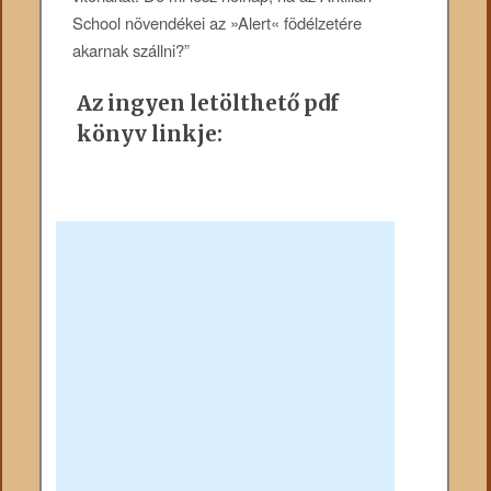
School növendékei az »Alert« födélzetére
akarnak szállni?”
Az ingyen letölthető pdf
könyv linkje: