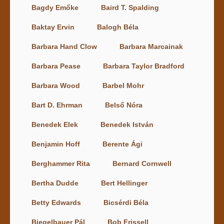
Bagdy Emőke
Baird T. Spalding
Baktay Ervin
Balogh Béla
Barbara Hand Clow
Barbara Marcainak
Barbara Pease
Barbara Taylor Bradford
Barbara Wood
Barbel Mohr
Bart D. Ehrman
Belső Nóra
Benedek Elek
Benedek István
Benjamin Hoff
Berente Ági
Berghammer Rita
Bernard Cornwell
Bertha Dudde
Bert Hellinger
Betty Edwards
Bicsérdi Béla
Biegelbauer Pál
Bob Frissell