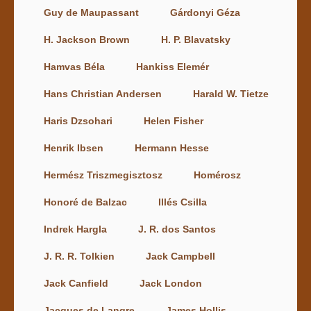
Guy de Maupassant
Gárdonyi Géza
H. Jackson Brown
H. P. Blavatsky
Hamvas Béla
Hankiss Elemér
Hans Christian Andersen
Harald W. Tietze
Haris Dzsohari
Helen Fisher
Henrik Ibsen
Hermann Hesse
Hermész Triszmegisztosz
Homérosz
Honoré de Balzac
Illés Csilla
Indrek Hargla
J. R. dos Santos
J. R. R. Tolkien
Jack Campbell
Jack Canfield
Jack London
Jacques de Langre
James Hollis