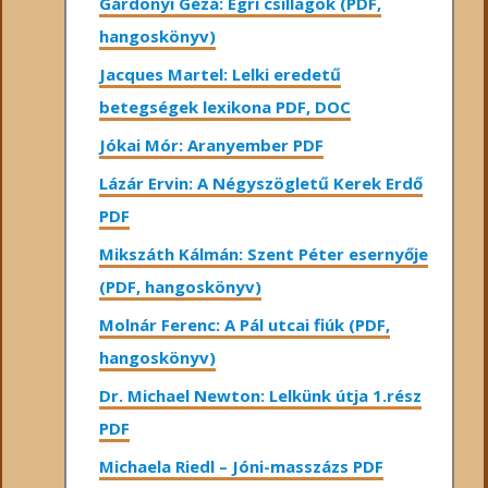
Gárdonyi Géza: Egri csillagok (PDF,
hangoskönyv)
Jacques Martel: Lelki eredetű
betegségek lexikona PDF, DOC
Jókai Mór: Aranyember PDF
Lázár Ervin: A Négyszögletű Kerek Erdő
PDF
Mikszáth Kálmán: Szent Péter esernyője
(PDF, hangoskönyv)
Molnár Ferenc: A Pál utcai fiúk (PDF,
hangoskönyv)
Dr. Michael Newton: Lelkünk útja 1.rész
PDF
Michaela Riedl – Jóni-masszázs PDF