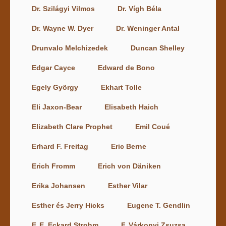
Dr. Szilágyi Vilmos
Dr. Vígh Béla
Dr. Wayne W. Dyer
Dr. Weninger Antal
Drunvalo Melchizedek
Duncan Shelley
Edgar Cayce
Edward de Bono
Egely György
Ekhart Tolle
Eli Jaxon-Bear
Elisabeth Haich
Elizabeth Clare Prophet
Emil Coué
Erhard F. Freitag
Eric Berne
Erich Fromm
Erich von Däniken
Erika Johansen
Esther Vilar
Esther és Jerry Hicks
Eugene T. Gendlin
F. E. Eckard Strohm
F. Várkonyi Zsuzsa