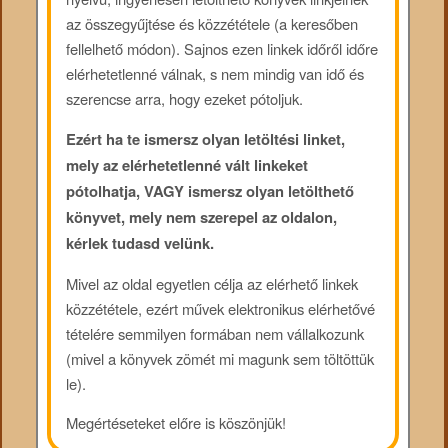
az összegyűjtése és közzététele (a keresőben
fellelhető módon). Sajnos ezen linkek időről időre
elérhetetlenné válnak, s nem mindig van idő és
szerencse arra, hogy ezeket pótoljuk.
Ezért ha te ismersz olyan letöltési linket,
mely az elérhetetlenné vált linkeket
pótolhatja, VAGY ismersz olyan letölthető
könyvet, mely nem szerepel az oldalon,
kérlek tudasd velünk.
Mivel az oldal egyetlen célja az elérhető linkek
közzététele, ezért művek elektronikus elérhetővé
tételére semmilyen formában nem vállalkozunk
(mivel a könyvek zömét mi magunk sem töltöttük
le).
Megértéseteket előre is köszönjük!