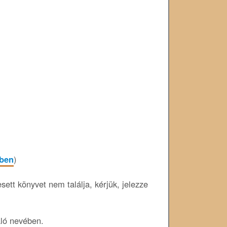
-ben
)
ett könyvet nem találja, kérjük, jelezze
áló nevében.