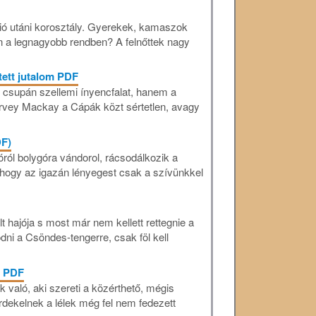
ió utáni korosztály. Gyerekek, kamaszok
n a legnagyobb rendben? A felnőttek nagy
tett jutalom PDF
m csupán szellemi ínyencfalat, hanem a
Harvey Mackay a Cápák közt sértetlen, avagy
DF)
óról bolygóra vándorol, rácsodálkozik a
, hogy az igazán lényegest csak a szívünkkel
 hajója s most már nem kellett rettegnie a
dni a Csöndes-tengerre, csak föl kell
i PDF
 való, aki szereti a közérthető, mégis
rdekelnek a lélek még fel nem fedezett