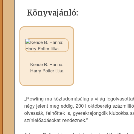
Könyvajánló:
Kende B. Hanna:
Harry Potter titka
„Rowling ma köztudomásúlag a világ legolvasottab
négy jelent meg eddig, 2001 októberéig százmillión
olvassák, felnőttek is, gyerekrajongóik klubokba 
színielőadásokat rendeznek.”