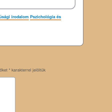
júsági irodalom
Pszichológia és
zőket
*
karakterrel jelöltük