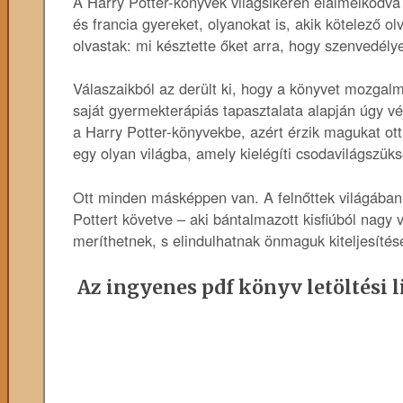
A Harry Potter-könyvek világsikerén elálmélkod
és francia gyereket, olyanokat is, akik kötelező 
olvastak: mi késztette őket arra, hogy szenvedély
Válaszaikból az derült ki, hogy a könyvet mozgal
saját gyermekterápiás tapasztalata alapján úgy vé
a Harry Potter-könyvekbe, azért érzik magukat ot
egy olyan világba, amely kielégíti csodavilágszüks
Ott minden másképpen van. A felnőttek világában a
Pottert követve – aki bántalmazott kisfiúból nagy 
meríthetnek, s elindulhatnak önmaguk kiteljesítés
Az ingyenes pdf könyv letöltési l