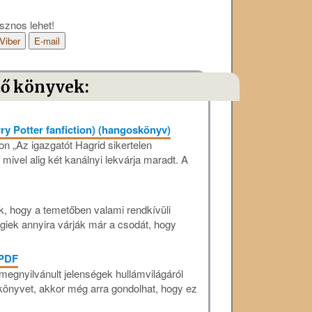
sznos lehet!
Viber
E-mail
tő könyvek:
ry Potter fanfiction) (hangoskönyv)
on „Az igazgatót Hagrid sikertelen
mivel alig két kanálnyi lekvárja maradt. A
k, hogy a temetőben valami rendkívüli
giek annyira várják már a csodát, hogy
 PDF
megnyilvánult jelenségek hullámvilágáról
 könyvet, akkor még arra gondolhat, hogy ez