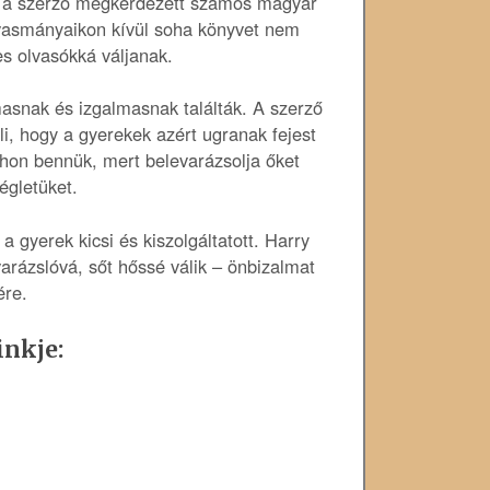
va a szerző megkérdezett számos magyar
olvasmányaikon kívül soha könyvet nem
es olvasókká váljanak.
masnak és izgalmasnak találták. A szerző
li, hogy a gyerekek azért ugranak fejest
thon bennük, mert belevarázsolja őket
égletüket.
 gyerek kicsi és kiszolgáltatott. Harry
varázslóvá, sőt hőssé válik – önbizalmat
ére.
inkje: