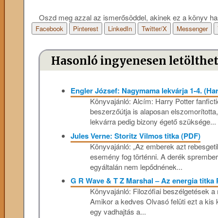
Oszd meg azzal az ismerősöddel, akinek ez a könyv ha
Facebook
Pinterest
LinkedIn
Twitter/X
Messenger
Hasonló ingyenesen letölthe
Engler József: Nagymama lekvárja 1-4. (Har
Könyvajánló: Alcím: Harry Potter fanficti
beszerzőútja is alaposan elszomorította, 
lekvárra pedig bizony égető szüksége...
Jules Verne: Storitz Vilmos titka (PDF)
Könyvajánló: „Az emberek azt rebesgeti
esemény fog történni. A derék sprember
egyáltalán nem lepődnének...
G R Wave & T Z Marshal – Az energia titka
Könyvajánló: Filozófiai beszélgetések a 
Amikor a kedves Olvasó felüti ezt a kis
egy vadhajtás a...