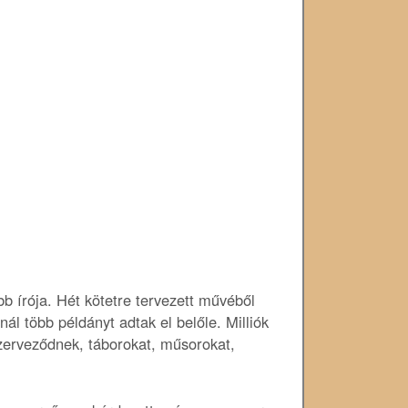
b írója. Hét kötetre tervezett művéből
ál több példányt adtak el belőle. Milliók
szerveződnek, táborokat, műsorokat,