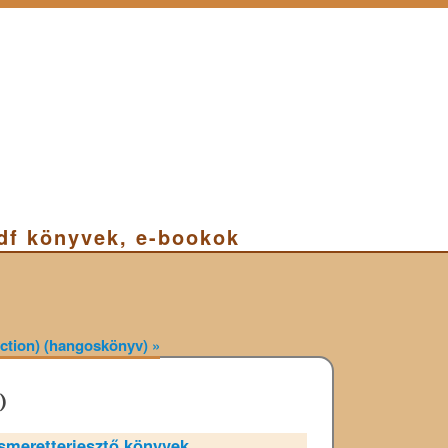
pdf könyvek, e-bookok
fiction) (hangoskönyv)
»
)
Ismeretterjesztő könyvek