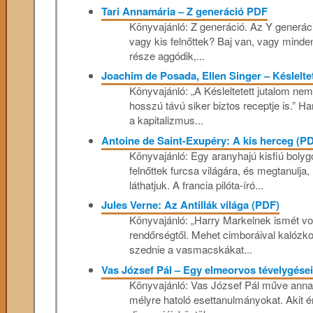
Tari Annamária – Z ​generáció PDF
Könyvajánló: Z generáció. Az Y generác
vagy kis felnőttek? Baj van, vagy minde
része aggódik,...
Joachim de Posada, Ellen Singer – Késlelte
Könyvajánló: „A Késleltetett jutalom ne
hosszú távú siker biztos receptje is.” 
a kapitalizmus...
Antoine de Saint-Exupéry: A kis herceg (P
Könyvajánló: Egy aranyhajú kisfiú bolyg
felnőttek furcsa világára, és megtanulja
láthatjuk. A francia pilóta-író...
Jules Verne: Az Antillák világa (PDF)
Könyvajánló: „Harry Markelnek ismét volt
rendőrségtől. Mehet cimboráival kalózko
szednie a vasmacskákat...
Vas József Pál – Egy elmeorvos tévelygése
Könyvajánló: Vas ​​József Pál műve annak
mélyre hatoló esettanulmányokat. Akit é