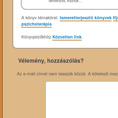
dimenziói, köztük...
A könyv témakörei:
Ismeretterjesztő könyvek
If
pszichoterápia
Könyvjelzőkhöz
Közvetlen link
.
Vélemény, hozzászólás?
Az e-mail címet nem tesszük közzé.
A kötelező me