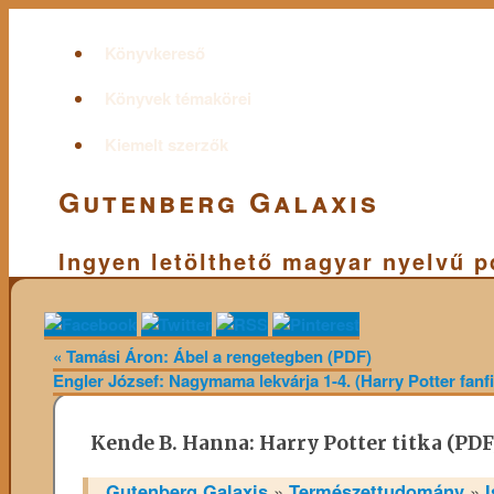
Könyvkereső
Könyvek témakörei
Kiemelt szerzők
Gutenberg Galaxis
Ingyen letölthető magyar nyelvű 
«
Tamási Áron: Ábel a rengetegben (PDF)
Engler József: Nagymama lekvárja 1-4. (Harry Potter fan
Kende B. Hanna: Harry Potter titka (PDF
Gutenberg Galaxis
»
Természettudomány
»