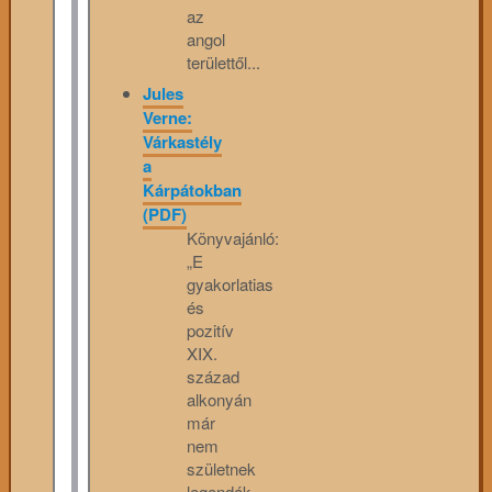
az
angol
területtől...
Jules
Verne:
Várkastély
a
Kárpátokban
(PDF)
Könyvajánló:
„E
gyakorlatias
és
pozitív
XIX.
század
alkonyán
már
nem
születnek
legendák,