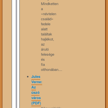
Mindketten
a
»névtelen
család«
fedele
alatt
találtak
hajlékot,
az
áruló
felesége
és
fia
otthonában....
Jules
Verne:
Az
úszó
város
(PDF)