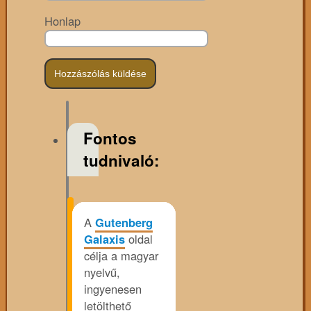
Honlap
Fontos
tudnivaló:
A
Gutenberg
Galaxis
oldal
célja a magyar
nyelvű,
ingyenesen
letölthető