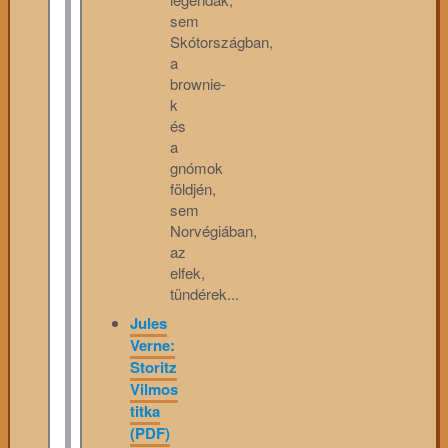
sem
Skótországban,
a
brownie-
k
és
a
gnómok
földjén,
sem
Norvégiában,
az
elfek,
tündérek...
Jules
Verne:
Storitz
Vilmos
titka
(PDF)