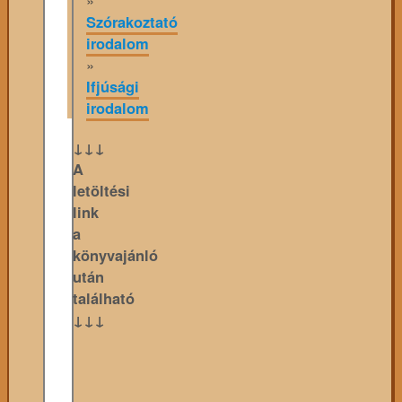
Szórakoztató
irodalom
»
Ifjúsági
irodalom
↓↓↓
A
letöltési
link
a
könyvajánló
után
található
↓↓↓