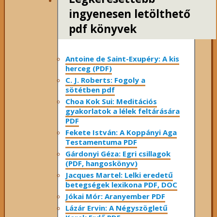
ingyenesen letölthető
pdf könyvek
Antoine de Saint-Exupéry: A kis
herceg (PDF)
C. J. Roberts: Fogoly a
sötétben pdf
Choa Kok Sui: Meditációs
gyakorlatok a lélek feltárására
PDF
Fekete István: A Koppányi Aga
Testamentuma PDF
Gárdonyi Géza: Egri csillagok
(PDF, hangoskönyv)
Jacques Martel: Lelki eredetű
betegségek lexikona PDF, DOC
Jókai Mór: Aranyember PDF
Lázár Ervin: A Négyszögletű