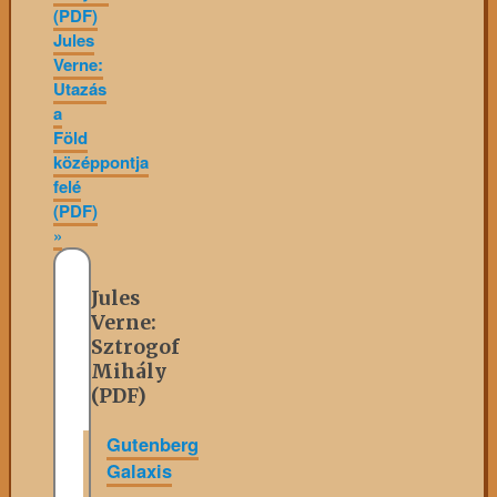
(PDF)
Jules
Verne:
Utazás
a
Föld
középpontja
felé
(PDF)
»
Jules
Verne:
Sztrogof
Mihály
(PDF)
Gutenberg
Galaxis
»