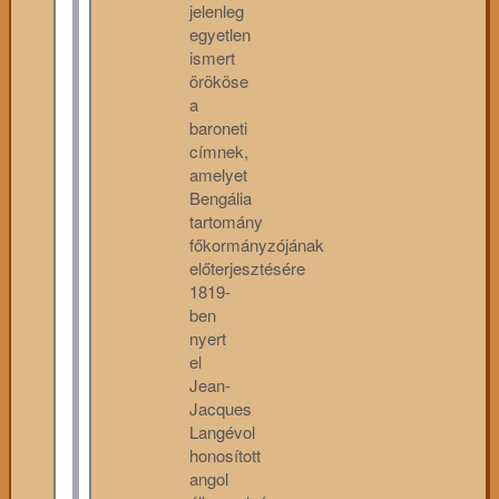
jelenleg
egyetlen
ismert
örököse
a
baroneti
címnek,
amelyet
Bengália
tartomány
főkormányzójának
előterjesztésére
1819-
ben
nyert
el
Jean-
Jacques
Langévol
honosított
angol