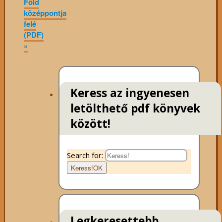
Föld
középpontja
felé
(PDF)
»
Keress az ingyenesen
letölthető pdf könyvek
között!
Search for:
Keress!
OK
Legkeresettebb