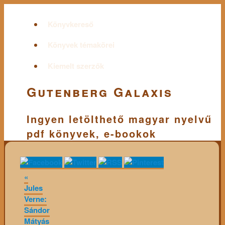
Könyvkereső
Könyvek témakörei
Kiemelt szerzők
Gutenberg Galaxis
Ingyen letölthető magyar nyelvű
pdf könyvek, e-bookok
«
Jules
Verne:
Sándor
Mátyás