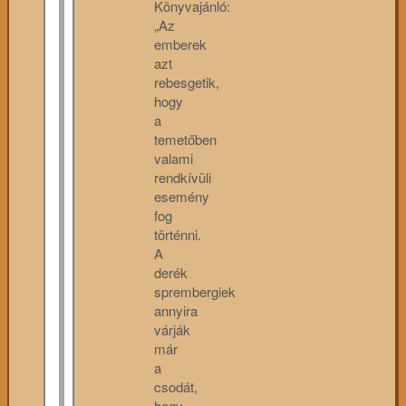
Könyvajánló:
„Az
emberek
azt
rebesgetik,
hogy
a
temetőben
valami
rendkívüli
esemény
fog
történni.
A
derék
sprembergiek
annyira
várják
már
a
csodát,
hogy