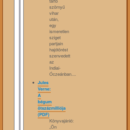
tartó
szörnyű
vihar
után,
egy
ismeretlen
sziget
partjain
hajótörést
szenvedett
az
Indiai-
Óczeánban....
Jules
Verne:
A
bégum
ötszázmilliója
(PDF)
Könyvajánló:
„Ön