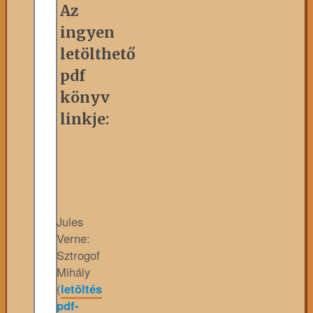
Az
ingyen
letölthető
pdf
könyv
linkje:
Jules
Verne:
Sztrogof
Mihály
(
letöltés
pdf-