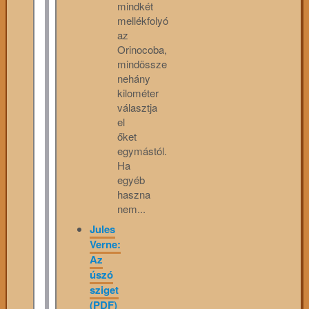
mindkét
mellékfolyó
az
Orinocoba,
mindössze
nehány
kilométer
választja
el
őket
egymástól.
Ha
egyéb
haszna
nem...
Jules
Verne:
Az
úszó
sziget
(PDF)