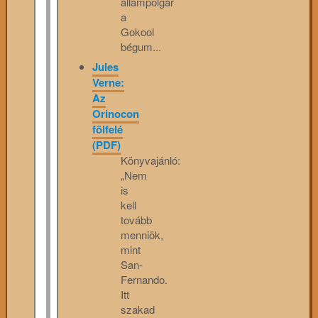
állampolgár
a
Gokool
bégum...
Jules
Verne:
Az
Orinocon
fölfelé
(PDF)
Könyvajánló:
„Nem
is
kell
tovább
menniök,
mint
San-
Fernando.
Itt
szakad