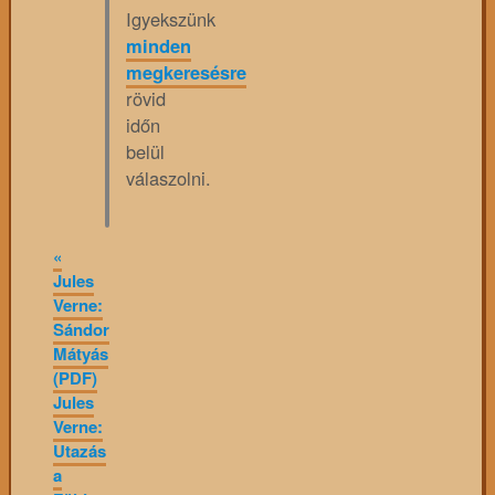
Igyekszünk
minden
megkeresésre
rövid
időn
belül
válaszolni.
«
Jules
Verne:
Sándor
Mátyás
(PDF)
Jules
Verne:
Utazás
a