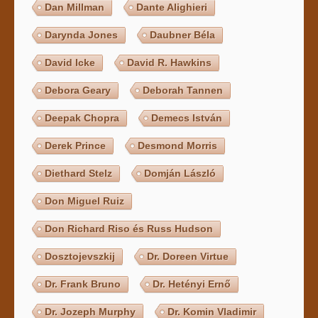
Dan Millman
Dante Alighieri
Darynda Jones
Daubner Béla
David Icke
David R. Hawkins
Debora Geary
Deborah Tannen
Deepak Chopra
Demecs István
Derek Prince
Desmond Morris
Diethard Stelz
Domján László
Don Miguel Ruiz
Don Richard Riso és Russ Hudson
Dosztojevszkij
Dr. Doreen Virtue
Dr. Frank Bruno
Dr. Hetényi Ernő
Dr. Jozeph Murphy
Dr. Komin Vladimir