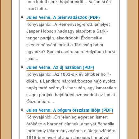
nem tudott senki hajótörésről… Vajjon ki és
miért tette...
Jules Verne: A prémvadászok (PDF)
Könyvajánló: „A Reménység-erőd, amelyet
Jasper Hobson hadnagy alapított a Sarki-
tenger partján, elsodródott! Érdemelt-e
szemrehányást emiatt a Társaság bátor
ügynöke? Semmi esetre sem. Helyében bárki
más...
Jules Verne: Az új hazában (PDF)
Könyvajánló: „Az 1803-dik év október hó 7-
dikén, a Landlord háromárboczos hajó nyolcz
napig tartó szörnyű vihar után, egy ismeretlen
sziget partjain hajótörést szenvedett az Indiai-
Óczeánban....
Jules Verne: A bégum ötszázmilliója (PDF)
Könyvajánló: „Ön jelenleg egyetlen ismert
örököse a baroneti címnek, amelyet Bengália
tartomány főkormányzójának előterjesztésére
1819-ben nyert el Jean-Jacques Langévol