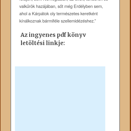
valkűrök hazájában, sőt még Erdélyben sem,
ahol a Kárpátok oly természetes keretként
kínálkoznak bármiféle szellemidézéshez.”
Az ingyenes pdf könyv
letöltési linkje: