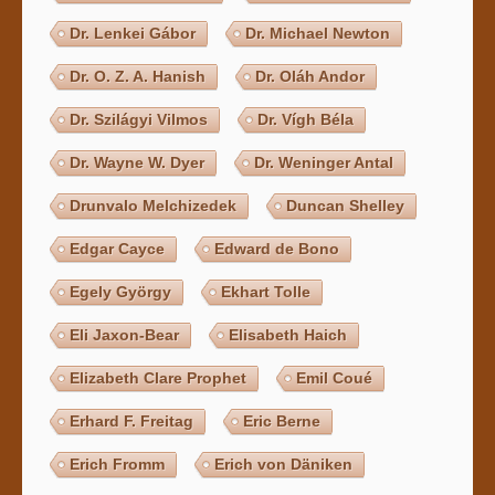
Dr. Lenkei Gábor
Dr. Michael Newton
Dr. O. Z. A. Hanish
Dr. Oláh Andor
Dr. Szilágyi Vilmos
Dr. Vígh Béla
Dr. Wayne W. Dyer
Dr. Weninger Antal
Drunvalo Melchizedek
Duncan Shelley
Edgar Cayce
Edward de Bono
Egely György
Ekhart Tolle
Eli Jaxon-Bear
Elisabeth Haich
Elizabeth Clare Prophet
Emil Coué
Erhard F. Freitag
Eric Berne
Erich Fromm
Erich von Däniken