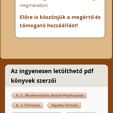
megmaradjon.
Előre is köszönjük a megértő és
támogató hozzáállást!
Az ingyenesen letölthető pdf
könyvek szerzői
A. C. Bhaktivedānta Swāmī Prabhupāda
A. J. Christian
Agatha Christie