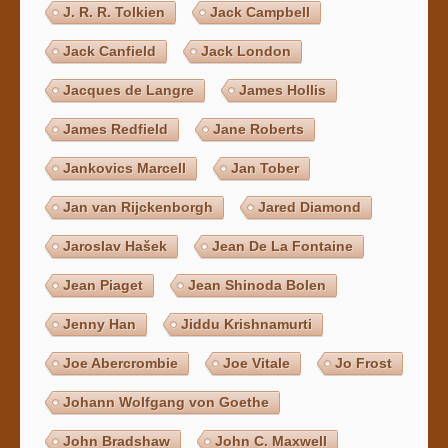
J. R. R. Tolkien
Jack Campbell
Jack Canfield
Jack London
Jacques de Langre
James Hollis
James Redfield
Jane Roberts
Jankovics Marcell
Jan Tober
Jan van Rijckenborgh
Jared Diamond
Jaroslav Hašek
Jean De La Fontaine
Jean Piaget
Jean Shinoda Bolen
Jenny Han
Jiddu Krishnamurti
Joe Abercrombie
Joe Vitale
Jo Frost
Johann Wolfgang von Goethe
John Bradshaw
John C. Maxwell