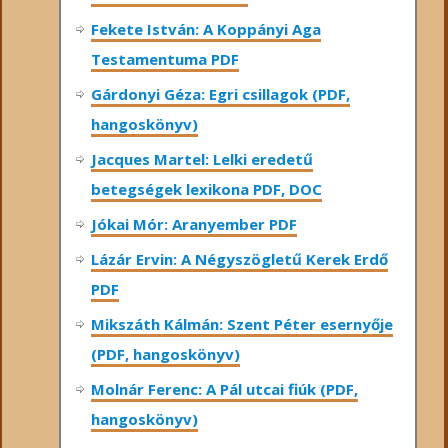
Fekete István: A Koppányi Aga
Testamentuma PDF
Gárdonyi Géza: Egri csillagok (PDF,
hangoskönyv)
Jacques Martel: Lelki eredetű
betegségek lexikona PDF, DOC
Jókai Mór: Aranyember PDF
Lázár Ervin: A Négyszögletű Kerek Erdő
PDF
Mikszáth Kálmán: Szent Péter esernyője
(PDF, hangoskönyv)
Molnár Ferenc: A Pál utcai fiúk (PDF,
hangoskönyv)