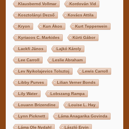
Klausbernd Vollmar
Kordován Vid
Kosztolányi Dezső
Kovács Attila
Kryon
Kun Ákos
Kurt Tepperwein
Kyriacos C. Markides
Kürti Gábor
Lackfi János
Lajkó Károly
Lee Carroll
Leslie Abraham
Lev Nyikolajevics Tolsztoj
Lewis Carroll
Libby Purves
Lilian Verner Bonds
Lily Water
Lobszang Rampa
Louann Brizendine
Louise L. Hay
Lynn Picknett
Láma Anagarika Govinda
Láma Ole Nydahl
László Ervin