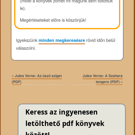
(mivel a könyvek zömét mi magunk sem töltöttük
le).
Megértéseteket előre is köszönjük!
Igyekszünk
minden megkeresésre
rövid időn belül
válaszolni.
«
Jules Verne: Az úszó sziget
Jules Verne: A Szahara
(PDF)
tengere (PDF)
»
Keress az ingyenesen
letölthető pdf könyvek
között!