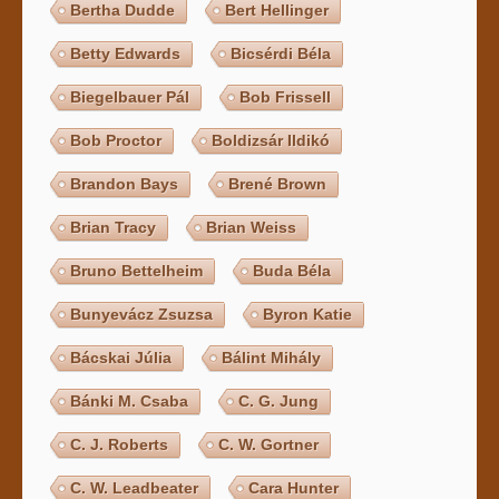
Bertha Dudde
Bert Hellinger
Betty Edwards
Bicsérdi Béla
Biegelbauer Pál
Bob Frissell
Bob Proctor
Boldizsár Ildikó
Brandon Bays
Brené Brown
Brian Tracy
Brian Weiss
Bruno Bettelheim
Buda Béla
Bunyevácz Zsuzsa
Byron Katie
Bácskai Júlia
Bálint Mihály
Bánki M. Csaba
C. G. Jung
C. J. Roberts
C. W. Gortner
C. W. Leadbeater
Cara Hunter