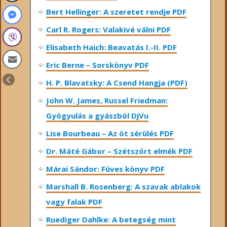
Bert Hellinger: A ​szeretet rendje PDF
Carl R. Rogers: Valakivé válni PDF
Elisabeth Haich: Beavatás I.-II. PDF
Eric Berne – Sorskönyv PDF
H. P. Blavatsky: A Csend Hangja (PDF)
John W. James, Russel Friedman:
Gyógyulás a gyászból DjVu
Lise Bourbeau – Az öt sérülés PDF
Dr. Máté Gábor – Szétszórt elmék PDF
Márai Sándor: Füves könyv PDF
Marshall B. Rosenberg: A szavak ablakok
vagy falak PDF
Ruediger Dahlke: A betegség mint