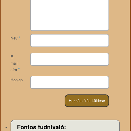
Név
*
E-
mail
cím
*
Honlap
Fontos tudnivaló: