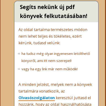
Segíts nekünk új pdf
könyvek felkutatásában!
Az oldal tartalma természetes módon
nem lehet teljes és tökéletes, ezért
kérünk, tudasd velünk:
ha tudsz még olyan ingyenesen letölthető
könyvről, ami itt nem szerepel!
vagy ha egy link már nem működik!
A minden jelzést, melyek nem a könyvek
tartalmára vonatkozik, az
Olvasószolgálaton
keresztül juttasd el
hozzánk, hogy az oldal használhatósága