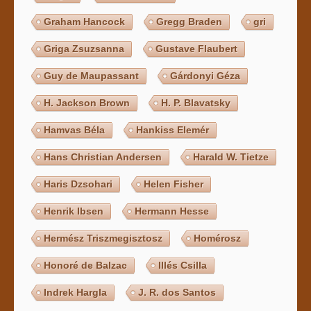
Graham Hancock
Gregg Braden
gri
Griga Zsuzsanna
Gustave Flaubert
Guy de Maupassant
Gárdonyi Géza
H. Jackson Brown
H. P. Blavatsky
Hamvas Béla
Hankiss Elemér
Hans Christian Andersen
Harald W. Tietze
Haris Dzsohari
Helen Fisher
Henrik Ibsen
Hermann Hesse
Hermész Triszmegisztosz
Homérosz
Honoré de Balzac
Illés Csilla
Indrek Hargla
J. R. dos Santos