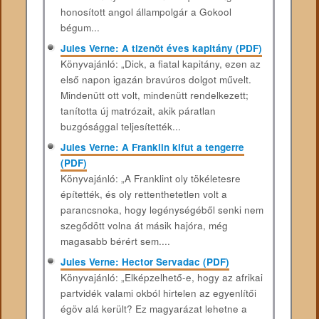
honosított angol állampolgár a Gokool
bégum...
Jules Verne: A tizenöt éves kapitány (PDF)
Könyvajánló: „Dick, a fiatal kapitány, ezen az
első napon igazán bravúros dolgot művelt.
Mindenütt ott volt, mindenütt rendelkezett;
tanította új matrózait, akik páratlan
buzgósággal teljesítették...
Jules Verne: A Franklin kifut a tengerre
(PDF)
Könyvajánló: „A Franklint oly tökéletesre
építették, és oly rettenthetetlen volt a
parancsnoka, hogy legénységéből senki nem
szegődött volna át másik hajóra, még
magasabb bérért sem....
Jules Verne: Hector Servadac (PDF)
Könyvajánló: „Elképzelhető-e, hogy az afrikai
partvidék valami okból hirtelen az egyenlítői
égöv alá került? Ez magyarázat lehetne a