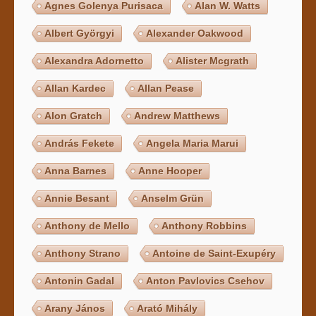
Agnes Golenya Purisaca
Alan W. Watts
Albert Györgyi
Alexander Oakwood
Alexandra Adornetto
Alister Mcgrath
Allan Kardec
Allan Pease
Alon Gratch
Andrew Matthews
András Fekete
Angela Maria Marui
Anna Barnes
Anne Hooper
Annie Besant
Anselm Grün
Anthony de Mello
Anthony Robbins
Anthony Strano
Antoine de Saint-Exupéry
Antonin Gadal
Anton Pavlovics Csehov
Arany János
Arató Mihály