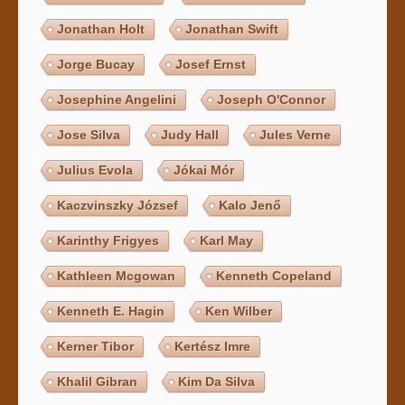
Jonathan Holt
Jonathan Swift
Jorge Bucay
Josef Ernst
Josephine Angelini
Joseph O'Connor
Jose Silva
Judy Hall
Jules Verne
Julius Evola
Jókai Mór
Kaczvinszky József
Kalo Jenő
Karinthy Frigyes
Karl May
Kathleen Mcgowan
Kenneth Copeland
Kenneth E. Hagin
Ken Wilber
Kerner Tibor
Kertész Imre
Khalil Gibran
Kim Da Silva