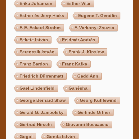
Erika Johansen
Esther Vilar
Esther és Jerry Hicks
Eugene T. Gendlin
F. E. Eckard Strohm
F. Várkonyi Zsuzsa
Fekete István
Feldmár András
Ferencsik István
Frank J. Kinslow
Franz Bardon
Franz Kafka
Friedrich Dürrenmatt
Gadd Ann
Gael Lindenfield
Ganésha
George Bernard Shaw
Georg Kühlewind
Gerald G. Jampolsky
Gerlinde Ortner
Gertrud Hirschi
Giovanni Boccaccio
Gogol
Gonda István