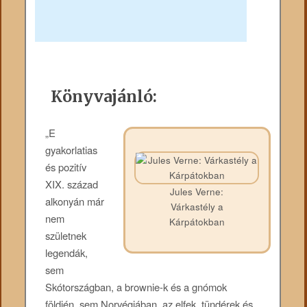
Könyvajánló:
„E
gyakorlatias
és pozitív
XIX. század
Jules Verne:
alkonyán már
Várkastély a
nem
Kárpátokban
születnek
legendák,
sem
Skótországban, a brownie-k és a gnómok
földjén, sem Norvégiában, az elfek, tündérek és