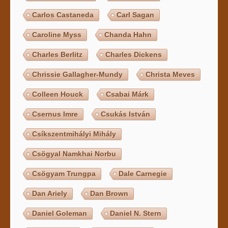
Carlos Castaneda
Carl Sagan
Caroline Myss
Chanda Hahn
Charles Berlitz
Charles Dickens
Chrissie Gallagher-Mundy
Christa Meves
Colleen Houck
Csabai Márk
Csernus Imre
Csukás István
Csíkszentmihályi Mihály
Csögyal Namkhai Norbu
Csögyam Trungpa
Dale Carnegie
Dan Ariely
Dan Brown
Daniel Goleman
Daniel N. Stern