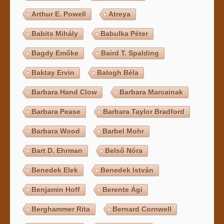
Arthur E. Powell
Atreya
Babits Mihály
Babulka Péter
Bagdy Emőke
Baird T. Spalding
Baktay Ervin
Balogh Béla
Barbara Hand Clow
Barbara Marcainak
Barbara Pease
Barbara Taylor Bradford
Barbara Wood
Barbel Mohr
Bart D. Ehrman
Belső Nóra
Benedek Elek
Benedek István
Benjamin Hoff
Berente Ági
Berghammer Rita
Bernard Cornwell