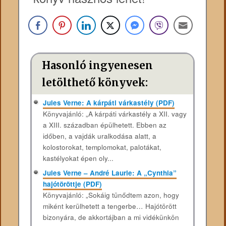
Hasonló ingyenesen
letölthető könyvek:
Jules Verne: A kárpáti várkastély (PDF)
Könyvajánló: „A kárpáti várkastély a XII. vagy
a XIII. században épülhetett. Ebben az
időben, a vajdák uralkodása alatt, a
kolostorokat, templomokat, palotákat,
kastélyokat épen oly...
Jules Verne – André Laurie: A „Cynthia”
hajótöröttje (PDF)
Könyvajánló: „Sokáig tünődtem azon, hogy
miként kerülhetett a tengerbe… Hajótörött
bizonyára, de akkortájban a mi vidékünkön