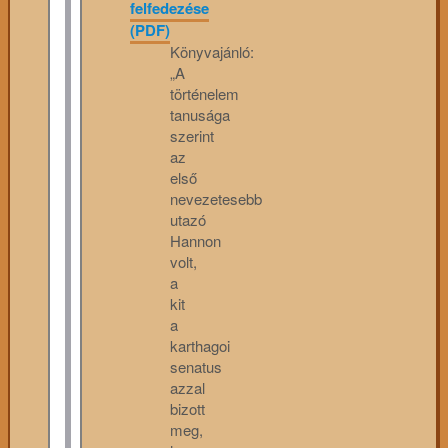
felfedezése
(PDF)
Könyvajánló:
„A
történelem
tanusága
szerint
az
első
nevezetesebb
utazó
Hannon
volt,
a
kit
a
karthagoi
senatus
azzal
bizott
meg,