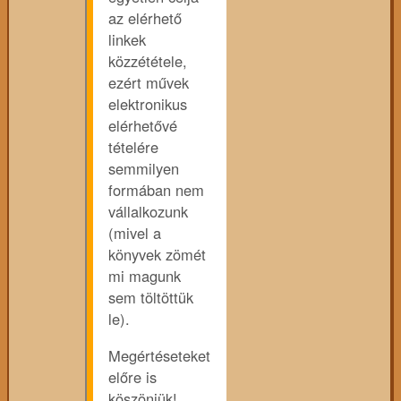
az elérhető
linkek
közzététele,
ezért művek
elektronikus
elérhetővé
tételére
semmilyen
formában nem
vállalkozunk
(mivel a
könyvek zömét
mi magunk
sem töltöttük
le).
Megértéseteket
előre is
köszönjük!