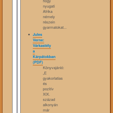
hogy
nyugati
Afrika
némely
részein
gyarmatokat...
Jules
Verne:
Várkastély
a
Kárpátokban
(PDF)
Könyvajánló:
„E
gyakorlatias
és
pozitív
XIX.
század
alkonyán
már