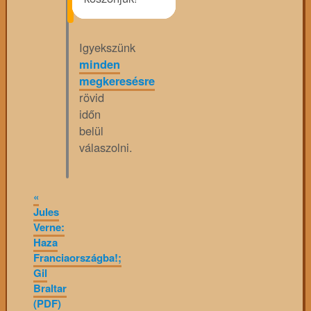
Igyekszünk
minden
megkeresésre
rövid
időn
belül
válaszolni.
«
Jules
Verne:
Haza
Franciaországba!;
Gil
Braltar
(PDF)