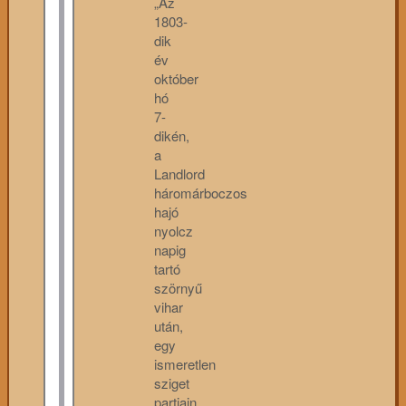
„Az
1803-
dik
év
október
hó
7-
dikén,
a
Landlord
háromárboczos
hajó
nyolcz
napig
tartó
szörnyű
vihar
után,
egy
ismeretlen
sziget
partjain