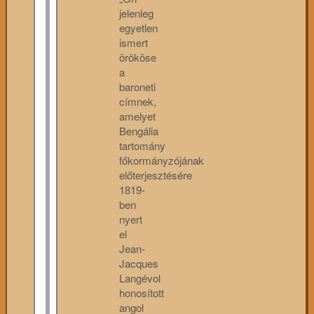
jelenleg
egyetlen
ismert
örököse
a
baroneti
címnek,
amelyet
Bengália
tartomány
főkormányzójának
előterjesztésére
1819-
ben
nyert
el
Jean-
Jacques
Langévol
honosított
angol