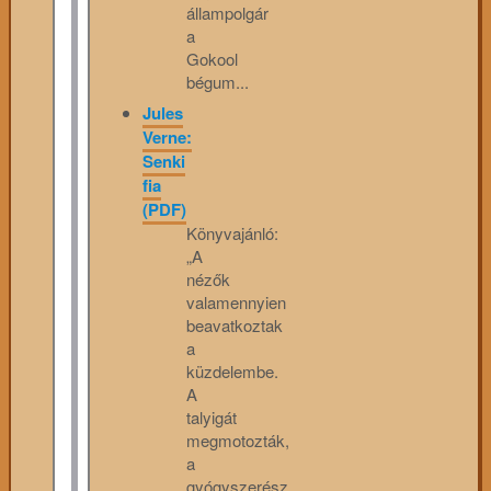
állampolgár
a
Gokool
bégum...
Jules
Verne:
Senki
fia
(PDF)
Könyvajánló:
„A
nézők
valamennyien
beavatkoztak
a
küzdelembe.
A
talyigát
megmotozták,
a
gyógyszerész