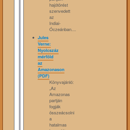
hajótörést
szenvedett
az
Indiai-
Óczeánban....
Jules
Verne:
Nyolcszáz
mérföld
az
Amazonason
(PDF)
Könyvajánló:
„Az
Amazonas
partján
fogják
összeácsolni
a
hatalmas