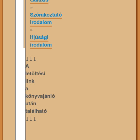
»
Szórakoztató
irodalom
»
Ifjúsági
irodalom
↓↓↓
A
letöltési
link
a
könyvajánló
után
található
↓↓↓