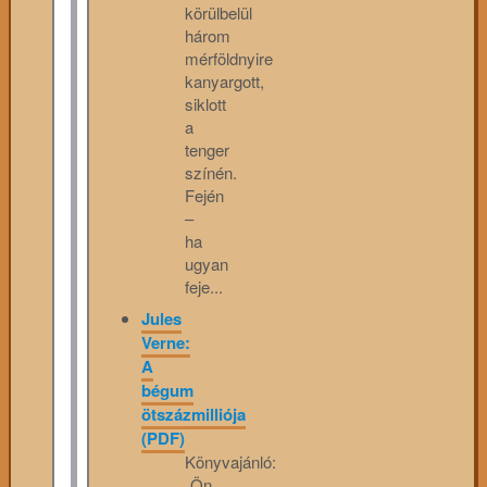
körülbelül
három
mérföldnyire
kanyargott,
siklott
a
tenger
színén.
Fején
–
ha
ugyan
feje...
Jules
Verne:
A
bégum
ötszázmilliója
(PDF)
Könyvajánló:
„Ön