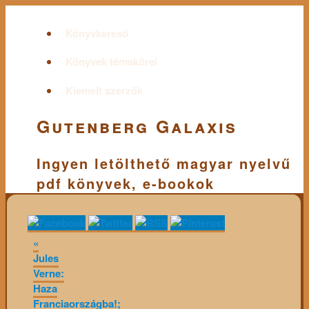
Könyvkereső
Könyvek témakörei
Kiemelt szerzők
Gutenberg Galaxis
Ingyen letölthető magyar nyelvű
pdf könyvek, e-bookok
«
Jules
Verne:
Haza
Franciaországba!;