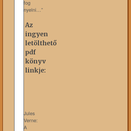
fog
nyelni…”
Az
ingyen
letölthető
pdf
könyv
linkje:
Jules
Verne:
A