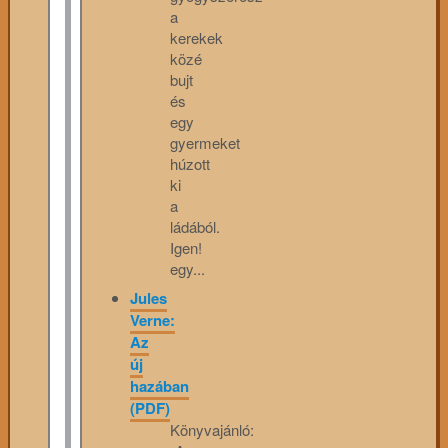
a
kerekek
közé
bujt
és
egy
gyermeket
húzott
ki
a
ládából.
Igen!
egy...
Jules
Verne:
Az
új
hazában
(PDF)
Könyvajánló: