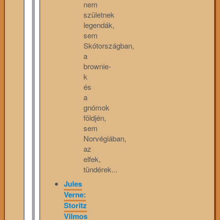
nem
születnek
legendák,
sem
Skótországban,
a
brownie-
k
és
a
gnómok
földjén,
sem
Norvégiában,
az
elfek,
tündérek...
Jules
Verne:
Storitz
Vilmos