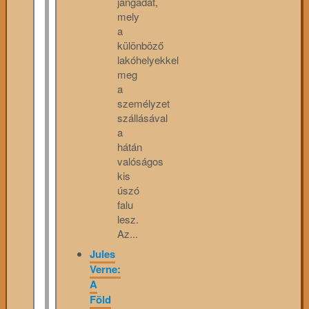
jangadát,
mely
a
különböző
lakóhelyekkel
meg
a
személyzet
szállásával
a
hátán
valóságos
kis
úszó
falu
lesz.
Az...
Jules
Verne:
A
Föld