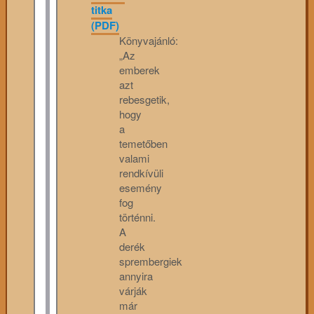
titka
(PDF)
Könyvajánló:
„Az
emberek
azt
rebesgetik,
hogy
a
temetőben
valami
rendkívüli
esemény
fog
történni.
A
derék
sprembergiek
annyira
várják
már