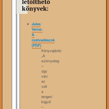
letölthető
könyvek:
Jules
Verne:
A
czetvadászok
(PDF)
Könyvajánló:
„A
szörnyeteg
–
úgy
van:
ez
volt
a
tengeri
kígyó!
–