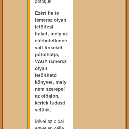
pótoljuk.
Ezért ha te
ismersz olyan
letöltési
linket, mely az
elérhetetlenné
vált linkeket
pótolhatja,
VAGY ismersz
olyan
letölthető
könyvet, mely
nem szerepel
az oldalon,
kérlek tudasd
velünk.
Mivel az oldal
egyetlen célja