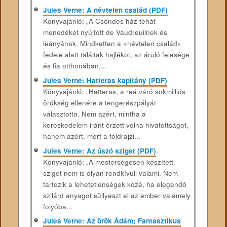
Jules Verne: A névtelen család (PDF)
Könyvajánló: „A Csöndes ház tehát
menedéket nyújtott de Vaudreuilnek és
leányának. Mindketten a »névtelen család«
fedele alatt találtak hajlékot, az áruló felesége
és fia otthonában....
Jules Verne: Hatteras kapitány (PDF)
Könyvajánló: „Hatteras, a reá váró sokmilliós
örökség ellenére a tengerészpályát
választotta. Nem azért, mintha a
kereskedelem iránt érzett volna hivatottságot,
hanem azért, mert a földrajzi...
Jules Verne: Az úszó sziget (PDF)
Könyvajánló: „A mesterségesen készített
sziget nem is olyan rendkívüli valami. Nem
tartozik a lehetetlenségek közé, ha elegendő
szilárd anyagot süllyeszt el az ember valamely
folyóba...
Jules Verne: Az örök Ádám; Fantasztikus