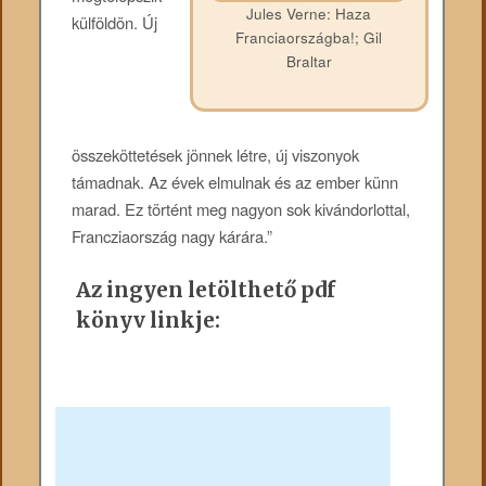
Jules Verne: Haza
külföldön. Új
Franciaországba!; Gil
Braltar
összeköttetések jönnek létre, új viszonyok
támadnak. Az évek elmulnak és az ember künn
marad. Ez történt meg nagyon sok kivándorlottal,
Francziaország nagy kárára.”
Az ingyen letölthető pdf
könyv linkje: