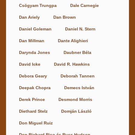
Csögyam Trungpa
Dale Carnegie
Dan Ariely
Dan Brown
Daniel Goleman
Daniel N. Stern
Dan Millman
Dante Alighieri
Darynda Jones
Daubner Béla
David Icke
David R. Hawkins
Debora Geary
Deborah Tannen
Deepak Chopra
Demecs István
Derek Prince
Desmond Morris
Diethard Stelz
Domján László
Don Miguel Ruiz
Don Richard Riso és Russ Hudson