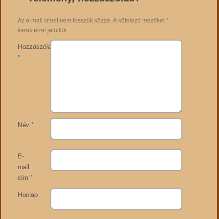
Az e-mail címet nem tesszük közzé.
A kötelező mezőket
*
karakterrel jelöltük
Hozzászólás
*
Név
*
E-
mail
cím
*
Honlap