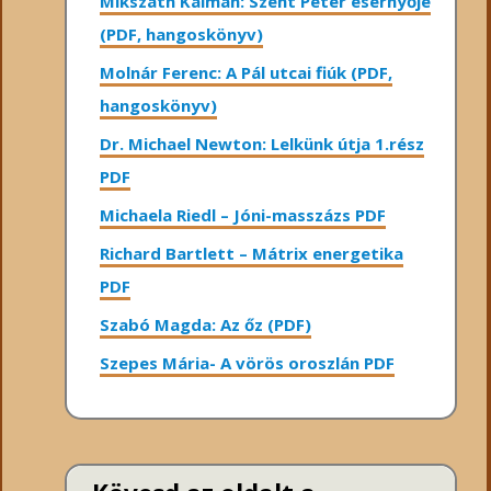
Mikszáth Kálmán: Szent Péter esernyője
(PDF, hangoskönyv)
Molnár Ferenc: A Pál utcai fiúk (PDF,
hangoskönyv)
Dr. Michael Newton: Lelkünk útja 1.rész
PDF
Michaela Riedl – Jóni-masszázs PDF
Richard Bartlett – Mátrix energetika
PDF
Szabó Magda: Az őz (PDF)
Szepes Mária- A vörös oroszlán PDF