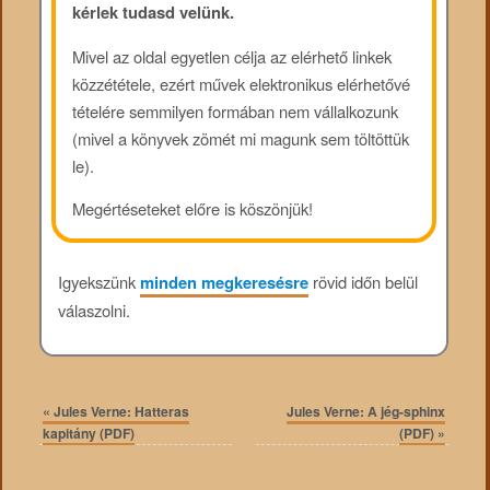
kérlek tudasd velünk.
Mivel az oldal egyetlen célja az elérhető linkek
közzététele, ezért művek elektronikus elérhetővé
tételére semmilyen formában nem vállalkozunk
(mivel a könyvek zömét mi magunk sem töltöttük
le).
Megértéseteket előre is köszönjük!
Igyekszünk
minden megkeresésre
rövid időn belül
válaszolni.
«
Jules Verne: Hatteras
Jules Verne: A jég-sphinx
kapitány (PDF)
(PDF)
»