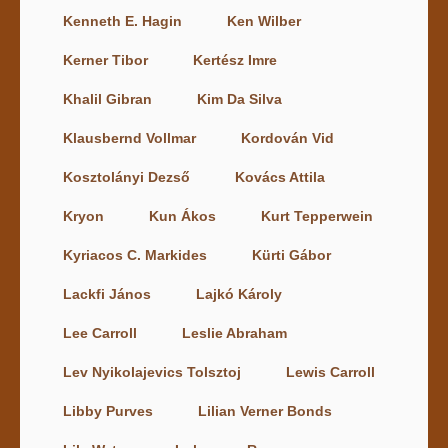
Kenneth E. Hagin
Ken Wilber
Kerner Tibor
Kertész Imre
Khalil Gibran
Kim Da Silva
Klausbernd Vollmar
Kordován Vid
Kosztolányi Dezső
Kovács Attila
Kryon
Kun Ákos
Kurt Tepperwein
Kyriacos C. Markides
Kürti Gábor
Lackfi János
Lajkó Károly
Lee Carroll
Leslie Abraham
Lev Nyikolajevics Tolsztoj
Lewis Carroll
Libby Purves
Lilian Verner Bonds