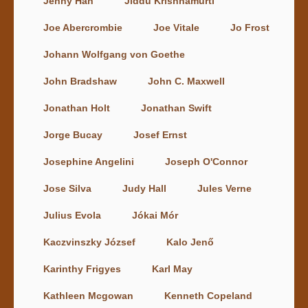
Jenny Han
Jiddu Krishnamurti
Joe Abercrombie
Joe Vitale
Jo Frost
Johann Wolfgang von Goethe
John Bradshaw
John C. Maxwell
Jonathan Holt
Jonathan Swift
Jorge Bucay
Josef Ernst
Josephine Angelini
Joseph O'Connor
Jose Silva
Judy Hall
Jules Verne
Julius Evola
Jókai Mór
Kaczvinszky József
Kalo Jenő
Karinthy Frigyes
Karl May
Kathleen Mcgowan
Kenneth Copeland