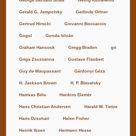
George Bernard Shaw
Georg Kühlewind
Gerald G. Jampolsky
Gerlinde Ortner
Gertrud Hirschi
Giovanni Boccaccio
Gogol
Gonda István
Graham Hancock
Gregg Braden
gri
Griga Zsuzsanna
Gustave Flaubert
Guy de Maupassant
Gárdonyi Géza
H. Jackson Brown
H. P. Blavatsky
Hamvas Béla
Hankiss Elemér
Hans Christian Andersen
Harald W. Tietze
Haris Dzsohari
Helen Fisher
Henrik Ibsen
Hermann Hesse