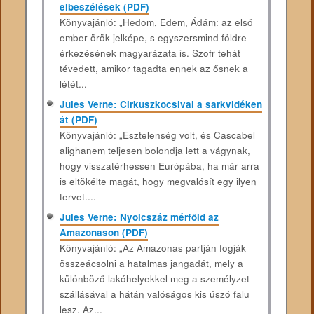
elbeszélések (PDF)
Könyvajánló: „Hedom, Edem, Ádám: az első
ember örök jelképe, s egyszersmind földre
érkezésének magyarázata is. Szofr tehát
tévedett, amikor tagadta ennek az ősnek a
létét...
Jules Verne: Cirkuszkocsival a sarkvidéken
át (PDF)
Könyvajánló: „Esztelenség volt, és Cascabel
alighanem teljesen bolondja lett a vágynak,
hogy visszatérhessen Európába, ha már arra
is eltökélte magát, hogy megvalósít egy ilyen
tervet....
Jules Verne: Nyolcszáz mérföld az
Amazonason (PDF)
Könyvajánló: „Az Amazonas partján fogják
összeácsolni a hatalmas jangadát, mely a
különböző lakóhelyekkel meg a személyzet
szállásával a hátán valóságos kis úszó falu
lesz. Az...