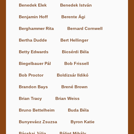
Benedek Elek
Benedek István
Benjamin Hoff
Berente Ági
Berghammer Rita
Bernard Cornwell
Bertha Dudde
Bert Hellinger
Betty Edwards
Bicsérdi Béla
Biegelbauer Pál
Bob Frissell
Bob Proctor
Boldizsár Ildikó
Brandon Bays
Brené Brown
Brian Tracy
Brian Weiss
Bruno Bettelheim
Buda Béla
Bunyevácz Zsuzsa
Byron Katie
Bácskai Júlia
Bálint Mihály