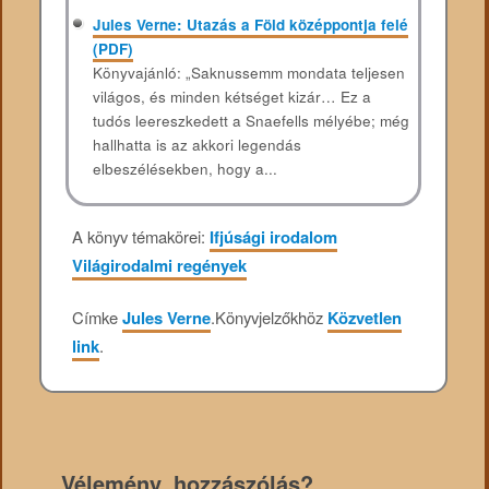
Jules Verne: Utazás a Föld középpontja felé
(PDF)
Könyvajánló: „Saknussemm mondata teljesen
világos, és minden kétséget kizár… Ez a
tudós leereszkedett a Snaefells mélyébe; még
hallhatta is az akkori legendás
elbeszélésekben, hogy a...
A könyv témakörei:
Ifjúsági irodalom
Világirodalmi regények
Címke
Jules Verne
.
Könyvjelzőkhöz
Közvetlen
link
.
Vélemény, hozzászólás?