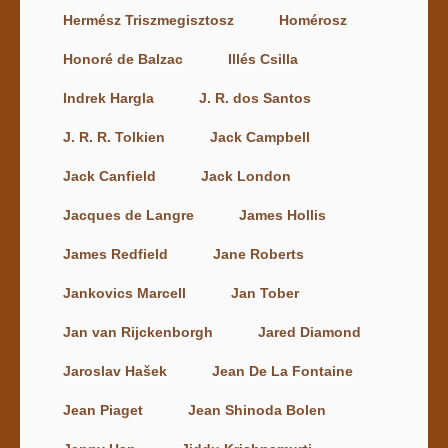
Hermész Triszmegisztosz
Homérosz
Honoré de Balzac
Illés Csilla
Indrek Hargla
J. R. dos Santos
J. R. R. Tolkien
Jack Campbell
Jack Canfield
Jack London
Jacques de Langre
James Hollis
James Redfield
Jane Roberts
Jankovics Marcell
Jan Tober
Jan van Rijckenborgh
Jared Diamond
Jaroslav Hašek
Jean De La Fontaine
Jean Piaget
Jean Shinoda Bolen