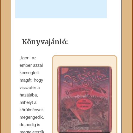
Könyvajánló:
„Igen! az
ember azzal
kecsegteti
magát, hogy
visszatér a
hazájába,
mihelyt a
körülmények
megengedik,
de addig is
megtelepszik