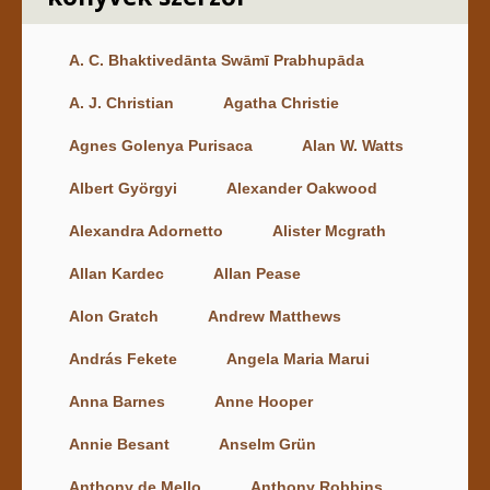
A. C. Bhaktivedānta Swāmī Prabhupāda
A. J. Christian
Agatha Christie
Agnes Golenya Purisaca
Alan W. Watts
Albert Györgyi
Alexander Oakwood
Alexandra Adornetto
Alister Mcgrath
Allan Kardec
Allan Pease
Alon Gratch
Andrew Matthews
András Fekete
Angela Maria Marui
Anna Barnes
Anne Hooper
Annie Besant
Anselm Grün
Anthony de Mello
Anthony Robbins