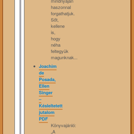
mindnyájan
haszonnal
forgathatjuk.
Sőt,
kellene
is,
hogy
néha
feltegyük
magunknak...
Joachim
de
Posada,
Ellen
Singer
–
Késleltetett
jutalom
PDF
Könyvajánló:
„A