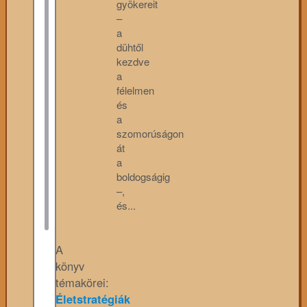
gyökereit
–
a
dühtől
kezdve
a
félelmen
és
a
szomorúságon
át
a
boldogságig
–,
és...
A
könyv
témakörei:
Életstratégiák