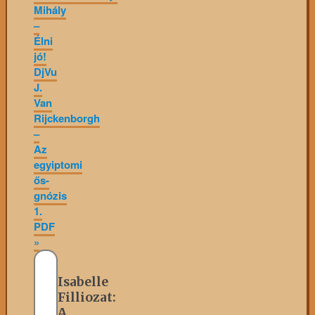
Mihály
–
Élni
jó!
DjVu
J.
Van
Rijckenborgh
–
Az
egyiptomi
ős-
gnózis
1.
PDF
»
Isabelle
Filliozat:
A