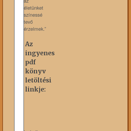
az
életünket
színessé
tevő
érzelmek.”
Az
ingyenes
pdf
könyv
letöltési
linkje: