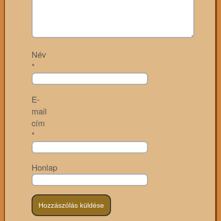
Név
*
E-
mail
cím
*
Honlap