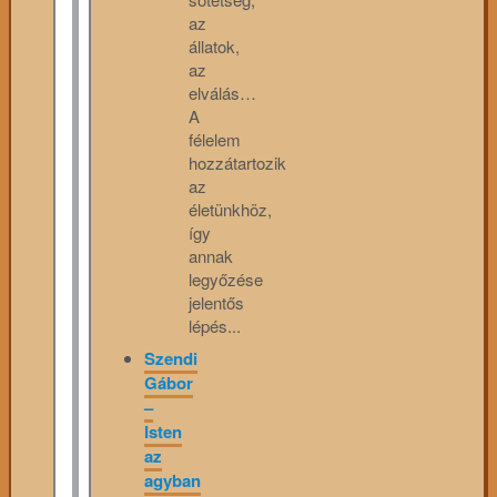
az
állatok,
az
elválás…
A
félelem
hozzátartozik
az
életünkhöz,
így
annak
legyőzése
jelentős
lépés...
Szendi
Gábor
–
Isten
az
agyban