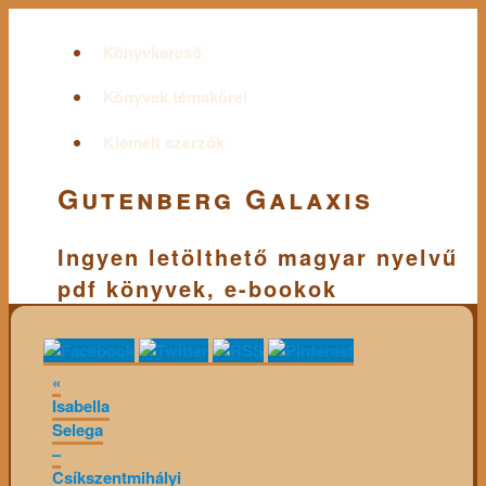
Könyvkereső
Könyvek témakörei
Kiemelt szerzők
Gutenberg Galaxis
Ingyen letölthető magyar nyelvű
pdf könyvek, e-bookok
«
Isabella
Selega
–
Csíkszentmihályi