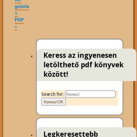
gnózis
1.
PDF
»
Keress az ingyenesen
letölthető pdf könyvek
között!
Search for:
Keress!
OK
Legkeresettebb