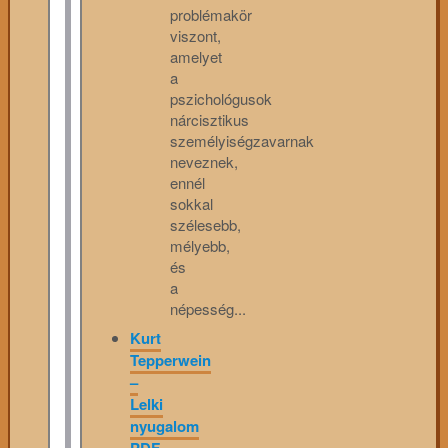
problémakör
viszont,
amelyet
a
pszichológusok
nárcisztikus
személyiségzavarnak
neveznek,
ennél
sokkal
szélesebb,
mélyebb,
és
a
népesség...
Kurt
Tepperwein
–
Lelki
nyugalom
PDF