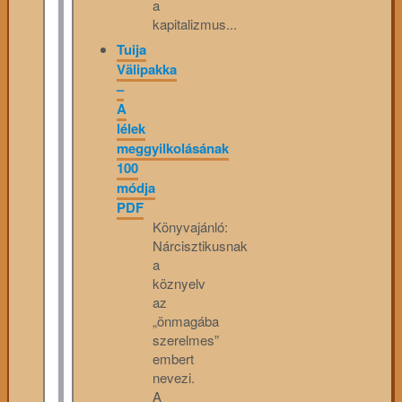
a
kapitalizmus...
Tuija
Välipakka
–
A
lélek
meggyilkolásának
100
módja
PDF
Könyvajánló:
Nárcisztikusnak
a
köznyelv
az
„önmagába
szerelmes”
embert
nevezi.
A