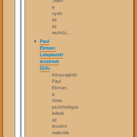
„Nem
a
nyelv
és
az
eszköz,...
Paul
Ekman:
Leleplezett
érzelmek
DjVu
Könyvajánló:
Paul
Ekman,
a
híres
pszichológus
felfedi
az
érzelmi
reakciók