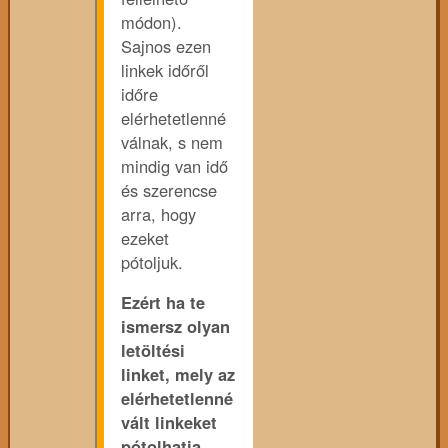
módon).
Sajnos ezen
linkek időről
időre
elérhetetlenné
válnak, s nem
mindig van idő
és szerencse
arra, hogy
ezeket
pótoljuk.
Ezért ha te
ismersz olyan
letöltési
linket, mely az
elérhetetlenné
vált linkeket
pótolhatja,