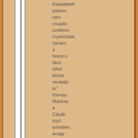
Késleltetett
jutalom
nem
csupán
szellemi
ínyencfalat,
hanem
a
hosszú
távú
siker
biztos
receptje
is.”
Harvey
Mackay
a
Cápák
közt
sértetlen,
avagy