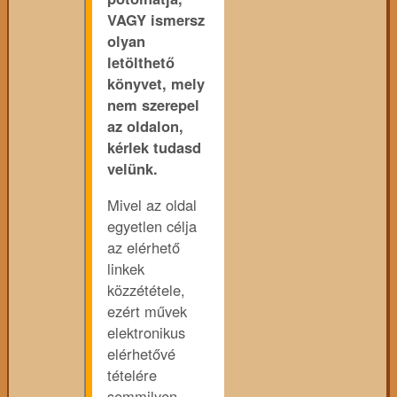
VAGY ismersz
olyan
letölthető
könyvet, mely
nem szerepel
az oldalon,
kérlek tudasd
velünk.
Mivel az oldal
egyetlen célja
az elérhető
linkek
közzététele,
ezért művek
elektronikus
elérhetővé
tételére
semmilyen