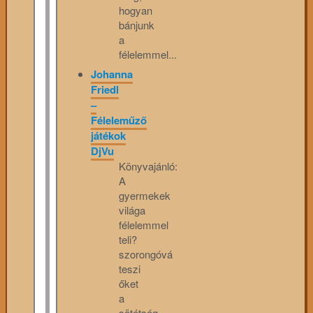
hogyan
bánjunk
a
félelemmel...
Johanna
Friedl
–
Féleleműző
játékok
DjVu
Könyvajánló:
A
gyermekek
világa
félelemmel
teli?
szorongóvá
teszi
őket
a
sötétség,