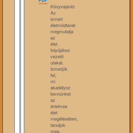
Könyvajánló:
Az
ismert
életmódtanár
megmutatja
az
élet
folyójához
vezető
utakat.
Ismerjük
fel,
mi
akadályoz
bennünket
az
értelmes
élet
megélésében,
tanuljuk
meg,