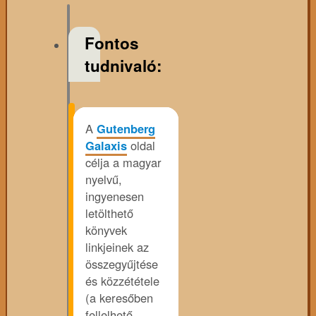
Fontos
tudnivaló:
A
Gutenberg
Galaxis
oldal
célja a magyar
nyelvű,
ingyenesen
letölthető
könyvek
linkjeinek az
összegyűjtése
és közzététele
(a keresőben
fellelhető