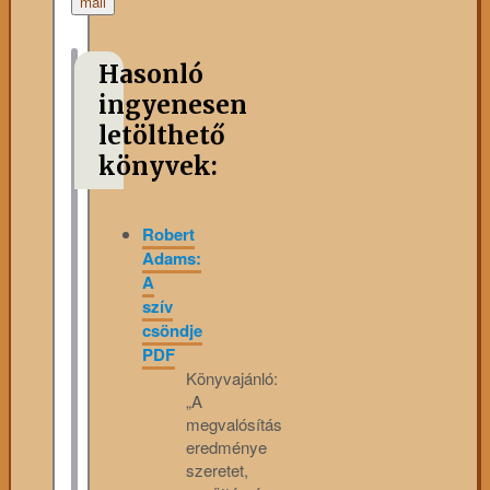
mail
Hasonló
ingyenesen
letölthető
könyvek:
Robert
Adams:
A
szív
csöndje
PDF
Könyvajánló:
„A
megvalósítás
eredménye
szeretet,