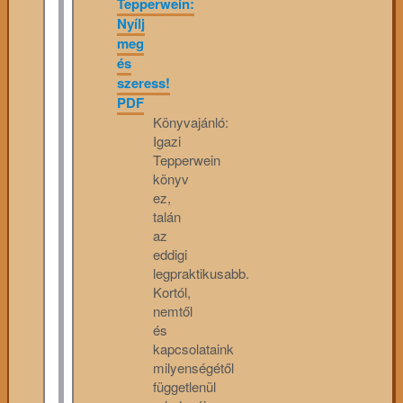
Tepperwein:
Nyílj
meg
és
szeress!
PDF
Könyvajánló:
Igazi
Tepperwein
könyv
ez,
talán
az
eddigi
legpraktikusabb.
Kortól,
nemtől
és
kapcsolataink
milyenségétől
függetlenül