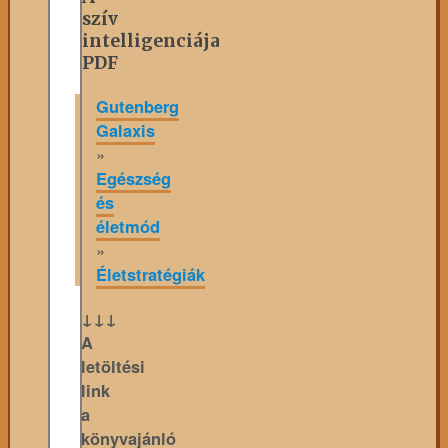
szív
intelligenciája
PDF
Gutenberg
Galaxis
»
Egészség
és
életmód
»
Életstratégiák
↓↓↓
A
letöltési
link
a
könyvajánló