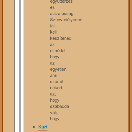
együttérzés
és
alázatosság.
Szenvedélyesen
fel
kell
készítened
az
elmédet,
hogy
az
egyetlen,
ami
számít
neked
az,
hogy
szabaddá
válj,
hogy...
Kurt