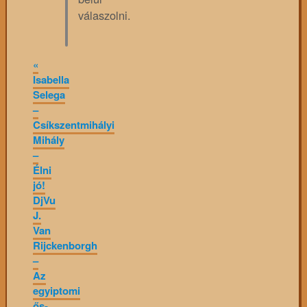
válaszolni.
«
Isabella
Selega
–
Csíkszentmihályi
Mihály
–
Élni
jó!
DjVu
J.
Van
Rijckenborgh
–
Az
egyiptomi
ős-