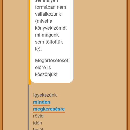
formában nem
vállalkozunk
(mivel a
könyvek zömét
mi magunk
sem töltöttük
le).
Megértéseteket
előre is
köszönjük!
Igyekszünk
minden
megkeresésre
rövid
időn
belül