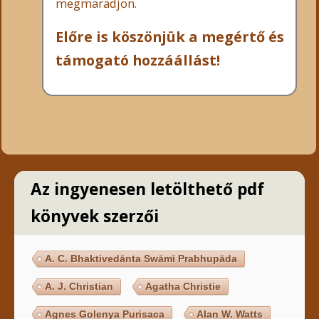
megmaradjon.
Előre is köszönjük a megértő és
támogató hozzáállást!
Az ingyenesen letölthető pdf
könyvek szerzői
A. C. Bhaktivedānta Swāmī Prabhupāda
A. J. Christian
Agatha Christie
Agnes Golenya Purisaca
Alan W. Watts