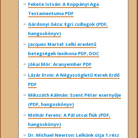
Fekete István: A Koppányi Aga
Testamentuma PDF
Gárdonyi Géza: Egri csillagok (PDF,
hangoskönyv)
Jacques Martel: Lelki eredetű
betegségek lexikona PDF, DOC
Jókai Mór: Aranyember PDF
Lázár Ervin: A Négyszögletű Kerek Erdő
PDF
Mikszáth Kálmán: Szent Péter esernyője
(PDF, hangoskönyv)
Molnár Ferenc: A Pál utcai fiúk (PDF,
hangoskönyv)
Dr. Michael Newton: Lelkünk útja 1.rész