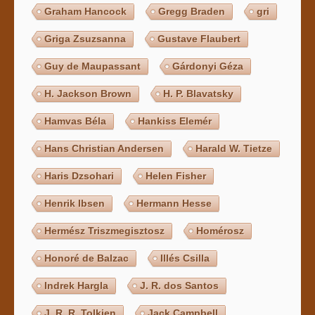
Graham Hancock
Gregg Braden
gri
Griga Zsuzsanna
Gustave Flaubert
Guy de Maupassant
Gárdonyi Géza
H. Jackson Brown
H. P. Blavatsky
Hamvas Béla
Hankiss Elemér
Hans Christian Andersen
Harald W. Tietze
Haris Dzsohari
Helen Fisher
Henrik Ibsen
Hermann Hesse
Hermész Triszmegisztosz
Homérosz
Honoré de Balzac
Illés Csilla
Indrek Hargla
J. R. dos Santos
J. R. R. Tolkien
Jack Campbell