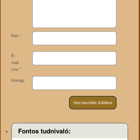
Név
*
E-
mail
cím
*
Honlap
Fontos tudnivaló: