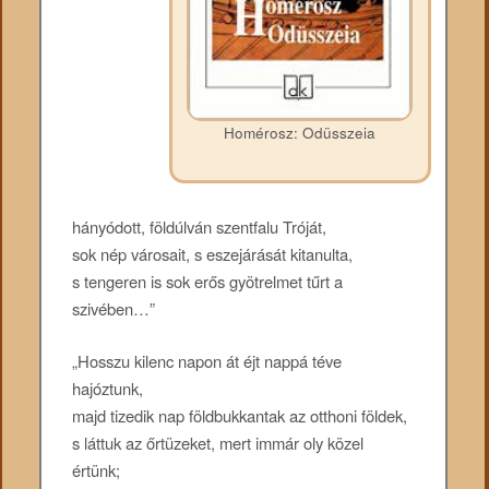
Homérosz: Odüsszeia
hányódott, földúlván szentfalu Tróját,
sok nép városait, s eszejárását kitanulta,
s tengeren is sok erős gyötrelmet tűrt a
szivében…”
„Hosszu kilenc napon át éjt nappá téve
hajóztunk,
majd tizedik nap földbukkantak az otthoni földek,
s láttuk az őrtüzeket, mert immár oly közel
értünk;