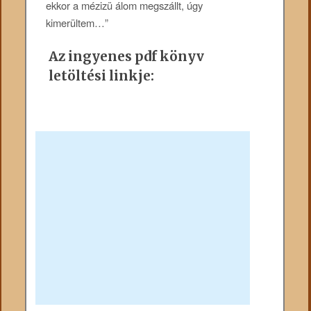
ekkor a mézizü álom megszállt, úgy
kimerültem…”
Az ingyenes pdf könyv
letöltési linkje: