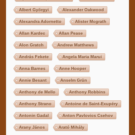
Albert Györgyi
Alexander Oakwood
Alexandra Adornetto
Alister Mcgrath
Allan Kardec
Allan Pease
Alon Gratch
Andrew Matthews
András Fekete
Angela Maria Marui
Anna Barnes
Anne Hooper
Annie Besant
Anselm Grün
Anthony de Mello
Anthony Robbins
Anthony Strano
Antoine de Saint-Exupéry
Antonin Gadal
Anton Pavlovics Csehov
Arany János
Arató Mihály