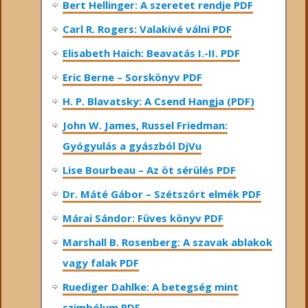
Bert Hellinger: A ​szeretet rendje PDF
Carl R. Rogers: Valakivé válni PDF
Elisabeth Haich: Beavatás I.-II. PDF
Eric Berne – Sorskönyv PDF
H. P. Blavatsky: A Csend Hangja (PDF)
John W. James, Russel Friedman:
Gyógyulás a gyászból DjVu
Lise Bourbeau – Az öt sérülés PDF
Dr. Máté Gábor – Szétszórt elmék PDF
Márai Sándor: Füves könyv PDF
Marshall B. Rosenberg: A szavak ablakok
vagy falak PDF
Ruediger Dahlke: A betegség mint
szimbólum PDF