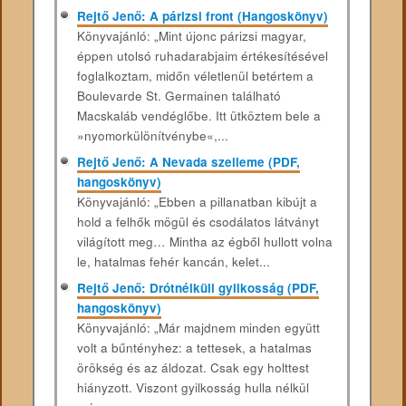
Rejtő Jenő: A párizsi front (Hangoskönyv)
Könyvajánló: „Mint újonc párizsi magyar,
éppen utolsó ruhadarabjaim értékesítésével
foglalkoztam, midőn véletlenül betértem a
Boulevarde St. Germainen található
Macskaláb vendéglőbe. Itt ütköztem bele a
»nyomorkülönítvénybe«,...
Rejtő Jenő: A Nevada szelleme (PDF,
hangoskönyv)
Könyvajánló: „Ebben a pillanatban kibújt a
hold a felhők mögül és csodálatos látványt
világított meg… Mintha az égből hullott volna
le, hatalmas fehér kancán, kelet...
Rejtő Jenő: Drótnélküli gyilkosság (PDF,
hangoskönyv)
Könyvajánló: „Már majdnem minden együtt
volt a bűntényhez: a tettesek, a hatalmas
örökség és az áldozat. Csak egy holttest
hiányzott. Viszont gyilkosság hulla nélkül