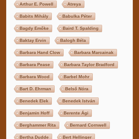
Arthur E. Powell
Atreya
Babits Mihály
Babulka Péter
Bagdy Emőke
Baird T. Spalding
Baktay Ervin
Balogh Béla
Barbara Hand Clow
Barbara Marcainak
Barbara Pease
Barbara Taylor Bradford
Barbara Wood
Barbel Mohr
Bart D. Ehrman
Belső Nóra
Benedek Elek
Benedek István
Benjamin Hoff
Berente Ági
Berghammer Rita
Bernard Cornwell
Bertha Dudde
Bert Hellinger