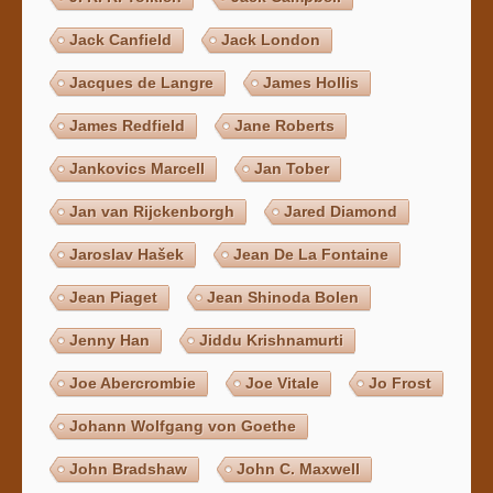
Jack Canfield
Jack London
Jacques de Langre
James Hollis
James Redfield
Jane Roberts
Jankovics Marcell
Jan Tober
Jan van Rijckenborgh
Jared Diamond
Jaroslav Hašek
Jean De La Fontaine
Jean Piaget
Jean Shinoda Bolen
Jenny Han
Jiddu Krishnamurti
Joe Abercrombie
Joe Vitale
Jo Frost
Johann Wolfgang von Goethe
John Bradshaw
John C. Maxwell