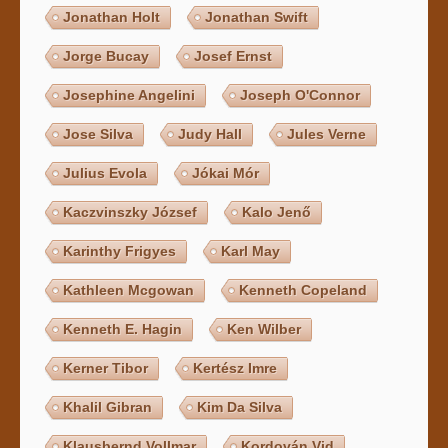
Jonathan Holt
Jonathan Swift
Jorge Bucay
Josef Ernst
Josephine Angelini
Joseph O'Connor
Jose Silva
Judy Hall
Jules Verne
Julius Evola
Jókai Mór
Kaczvinszky József
Kalo Jenő
Karinthy Frigyes
Karl May
Kathleen Mcgowan
Kenneth Copeland
Kenneth E. Hagin
Ken Wilber
Kerner Tibor
Kertész Imre
Khalil Gibran
Kim Da Silva
Klausbernd Vollmar
Kordován Vid