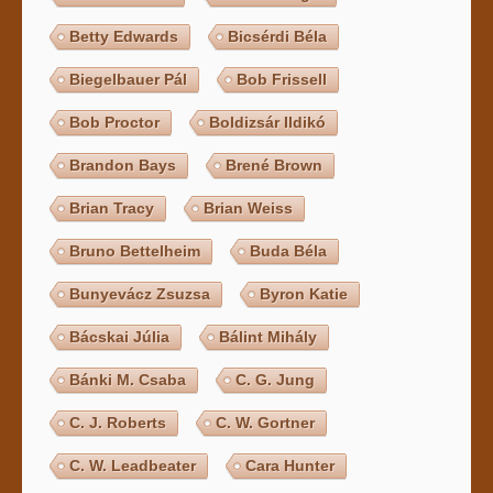
Betty Edwards
Bicsérdi Béla
Biegelbauer Pál
Bob Frissell
Bob Proctor
Boldizsár Ildikó
Brandon Bays
Brené Brown
Brian Tracy
Brian Weiss
Bruno Bettelheim
Buda Béla
Bunyevácz Zsuzsa
Byron Katie
Bácskai Júlia
Bálint Mihály
Bánki M. Csaba
C. G. Jung
C. J. Roberts
C. W. Gortner
C. W. Leadbeater
Cara Hunter