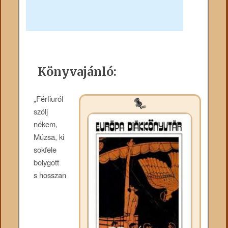
Könyvajánló:
„Férfiuról
szólj
nékem,
Múzsa, ki
sokfele
bolygott
s hosszan