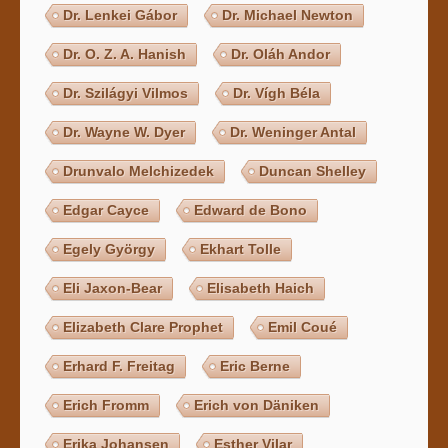
Dr. Lenkei Gábor
Dr. Michael Newton
Dr. O. Z. A. Hanish
Dr. Oláh Andor
Dr. Szilágyi Vilmos
Dr. Vígh Béla
Dr. Wayne W. Dyer
Dr. Weninger Antal
Drunvalo Melchizedek
Duncan Shelley
Edgar Cayce
Edward de Bono
Egely György
Ekhart Tolle
Eli Jaxon-Bear
Elisabeth Haich
Elizabeth Clare Prophet
Emil Coué
Erhard F. Freitag
Eric Berne
Erich Fromm
Erich von Däniken
Erika Johansen
Esther Vilar