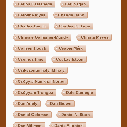
Carlos Castaneda
Carl Sagan
Caroline Myss
Chanda Hahn
Charles Berlitz
Charles Dickens
Chrissie Gallagher-Mundy
Christa Meves
Colleen Houck
Csabai Márk
Csernus Imre
Csukás István
Csíkszentmihályi Mihály
Csögyal Namkhai Norbu
Csögyam Trungpa
Dale Carnegie
Dan Ariely
Dan Brown
Daniel Goleman
Daniel N. Stern
Dan Millman
Dante Alighieri