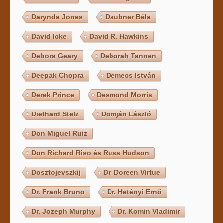
Darynda Jones
Daubner Béla
David Icke
David R. Hawkins
Debora Geary
Deborah Tannen
Deepak Chopra
Demecs István
Derek Prince
Desmond Morris
Diethard Stelz
Domján László
Don Miguel Ruiz
Don Richard Riso és Russ Hudson
Dosztojevszkij
Dr. Doreen Virtue
Dr. Frank Bruno
Dr. Hetényi Ernő
Dr. Jozeph Murphy
Dr. Komin Vladimir