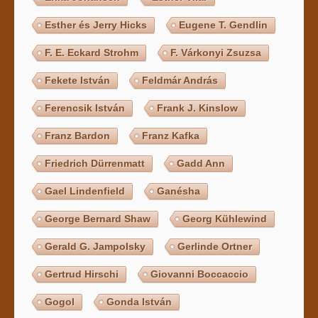
Esther és Jerry Hicks
Eugene T. Gendlin
F. E. Eckard Strohm
F. Várkonyi Zsuzsa
Fekete István
Feldmár András
Ferencsik István
Frank J. Kinslow
Franz Bardon
Franz Kafka
Friedrich Dürrenmatt
Gadd Ann
Gael Lindenfield
Ganésha
George Bernard Shaw
Georg Kühlewind
Gerald G. Jampolsky
Gerlinde Ortner
Gertrud Hirschi
Giovanni Boccaccio
Gogol
Gonda István