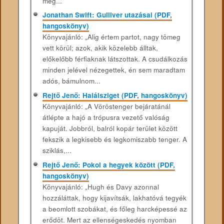
még...
Jonathan Swift: Gulliver utazásai (PDF,
hangoskönyv)
Könyvajánló: „Alig értem partot, nagy tömeg
vett körül; azok, akik közelebb álltak,
előkelőbb férfiaknak látszottak. A csudálkozás
minden jelével nézegettek, én sem maradtam
adós, bámulnom...
Rejtő Jenő: Halálsziget (PDF, hangoskönyv)
Könyvajánló: „A Vöröstenger bejáratánál
átlépte a hajó a trópusra vezető valóság
kapuját. Jobbról, balról kopár terület között
fekszik a legkisebb és legkomiszabb tenger. A
sziklás,...
Rejtő Jenő: Pokol a hegyek között (PDF,
hangoskönyv)
Könyvajánló: „Hugh és Davy azonnal
hozzáláttak, hogy kijavítsák, lakhatóvá tegyék
a beomlott szobákat, és főleg harcképessé az
erődöt. Mert az ellenségeskedés nyomban