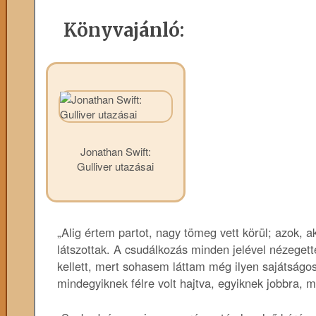
Könyvajánló:
Jonathan Swift:
Gulliver utazásai
„Alig értem partot, nagy tömeg vett körül; azok, ak
látszottak. A csudálkozás minden jelével nézeg
kellett, mert sohasem láttam még ilyen sajátságo
mindegyiknek félre volt hajtva, egyiknek jobbra,