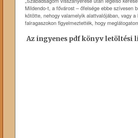
„Szabadságom visszanyerése után legelső kérése
Mildendo-t, a fővárost – őfelsége ebbe szívesen b
kötötte, nehogy valamelyik alattvalójában, vagy a
falragaszokon figyelmeztették, hogy meglátogatom
Az ingyenes pdf könyv letöltési l