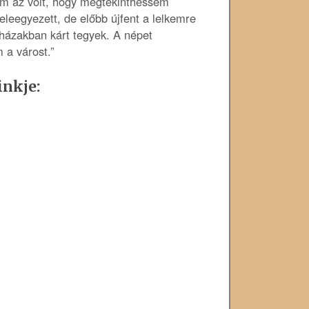
m az volt, hogy megtekinthessem
eleegyezett, de előbb újfent a lelkemre
 házakban kárt tegyek. A népet
 a várost.”
inkje: