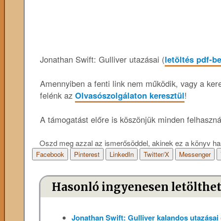
Jonathan Swift: Gulliver utazásai (
letöltés pdf-b
Amennyiben a fenti link nem működik, vagy a keres
felénk az
Olvasószolgálaton keresztül
!
A támogatást előre is köszönjük minden felhaszn
Oszd meg azzal az ismerősöddel, akinek ez a könyv ha
Facebook
Pinterest
LinkedIn
Twitter/X
Messenger
Hasonló ingyenesen letölthe
Jonathan Swift: Gulliver kalandos utazásai