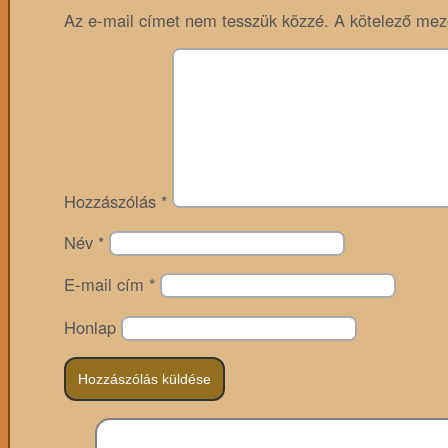
Az e-mail címet nem tesszük közzé.
A kötelező me
Hozzászólás
*
Név
*
E-mail cím
*
Honlap