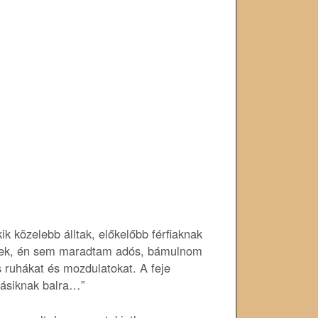
ik közelebb álltak, előkelőbb férfiaknak
ettek, én sem maradtam adós, bámulnom
s ruhákat és mozdulatokat. A feje
 másiknak balra…”