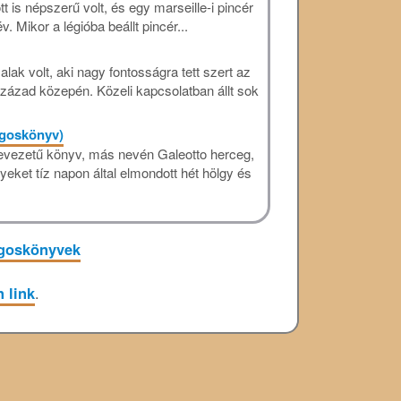
is népszerű volt, és egy marseille-i pincér
. Mikor a légióba beállt pincér...
alak volt, aki nagy fontosságra tett szert az
század közepén. Közeli kapcsolatban állt sok
ngoskönyv)
vezetű könyv, más nevén Galeotto herceg,
yeket tíz napon által elmondott hét hölgy és
goskönyvek
 link
.