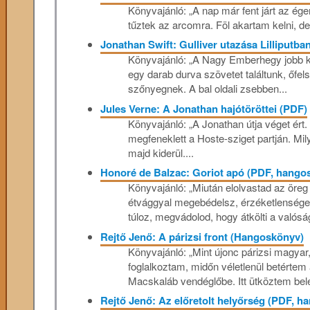
Könyvajánló: „A nap már fent járt az ége
tűztek az arcomra. Föl akartam kelni, d
Jonathan Swift: Gulliver utazása Lilliputba
Könyvajánló: „A Nagy Emberhegy jobb k
egy darab durva szövetet találtunk, őfe
szőnyegnek. A bal oldali zsebben...
Jules Verne: A Jonathan hajótöröttei (PDF)
Könyvajánló: „A Jonathan útja véget ért.
megfeneklett a Hoste-sziget partján. Mil
majd kiderül....
Honoré de Balzac: Goriot apó (PDF, hango
Könyvajánló: „Miután elolvastad az öreg G
étvággyal megebédelsz, érzéketlenséged
túloz, megvádolod, hogy átkölti a valóság
Rejtő Jenő: A párizsi front (Hangoskönyv)
Könyvajánló: „Mint újonc párizsi magyar
foglalkoztam, midőn véletlenül betértem
Macskaláb vendéglőbe. Itt ütköztem bel
Rejtő Jenő: Az előretolt helyőrség (PDF, 