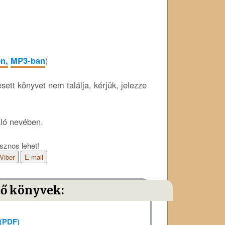
en,
MP3-ban
)
ett könyvet nem találja, kérjük, jelezze
áló nevében.
sznos lehet!
Viber
E-mail
tő könyvek:
 (PDF)