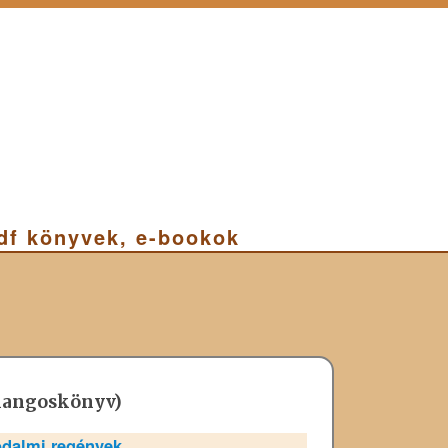
pdf könyvek, e-bookok
, hangoskönyv)
odalmi regények