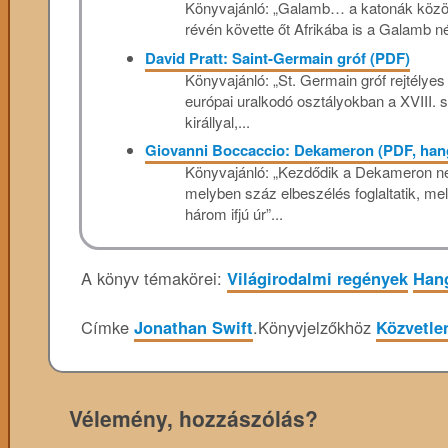
Könyvajánló: „Galamb… a katonák között 
révén követte őt Afrikába is a Galamb név
David Pratt: Saint-Germain gróf (PDF)
Könyvajánló: „St. Germain gróf rejtélyes 
európai uralkodó osztályokban a XVIII. 
királlyal,...
Giovanni Boccaccio: Dekameron (PDF, ha
Könyvajánló: „Kezdődik a Dekameron ne
melyben száz elbeszélés foglaltatik, mel
három ifjú úr”...
A könyv témakörei:
Világirodalmi regények
Han
Címke
Jonathan Swift
.
Könyvjelzőkhöz
Közvetlen
Vélemény, hozzászólás?