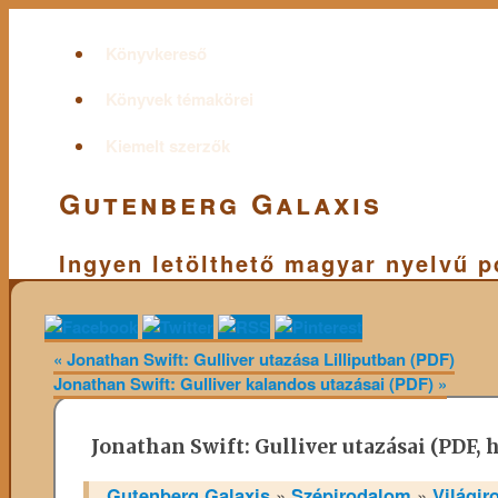
Könyvkereső
Könyvek témakörei
Kiemelt szerzők
Gutenberg Galaxis
Ingyen letölthető magyar nyelvű 
«
Jonathan Swift: Gulliver utazása Lilliputban (PDF)
Jonathan Swift: Gulliver kalandos utazásai (PDF)
»
Jonathan Swift: Gulliver utazásai (PDF
Gutenberg Galaxis
»
Szépirodalom
»
Világir