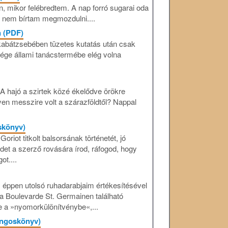
n, mikor felébredtem. A nap forró sugarai oda
e nem bírtam megmozdulni....
n (PDF)
abátzsebében tüzetes kutatás után csak
lsége állami tanácstermébe elég volna
 A hajó a szirtek közé ékelődve örökre
yen messzire volt a szárazföldtől? Nappal
skönyv)
oriot titkolt balsorsának történetét, jó
et a szerző rovására írod, ráfogod, hogy
ot....
, éppen utolsó ruhadarabjaim értékesítésével
 a Boulevarde St. Germainen található
e a »nyomorkülönítvénybe«,...
hangoskönyv)