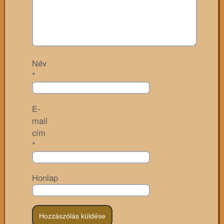
Név
*
E-
mail
cím
*
Honlap