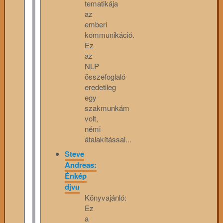
tematikája
az
emberi
kommunikáció.
Ez
az
NLP
összefoglaló
eredetileg
egy
szakmunkám
volt,
némi
átalakítással...
Steve
Andreas:
Énkép
djvu
Könyvajánló:
Ez
a