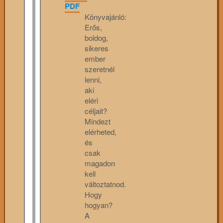
PDF
Könyvajánló:
Erős,
boldog,
sikeres
ember
szeretnél
lenni,
aki
eléri
céljait?
Mindezt
elérheted,
és
csak
magadon
kell
változtatnod.
Hogy
hogyan?
A