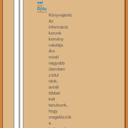
vel
DjVu
Könyvajánló:
Az
információ
korunk
kemény
valutája.
Ám
minél
nagyobb
ütemben
zúdul
ránk,
annál
többet
kell
tanulnunk,
hogy
megelőzzük
a