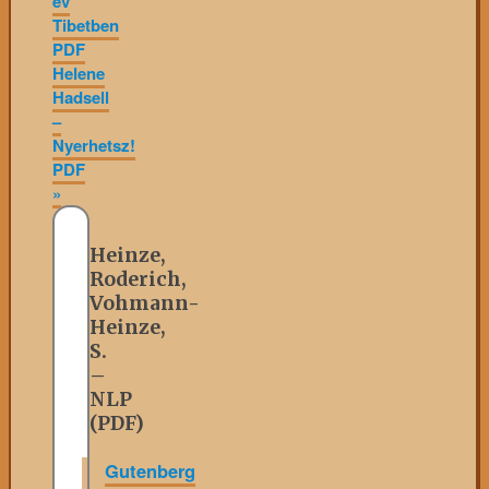
év
Tibetben
PDF
Helene
Hadsell
–
Nyerhetsz!
PDF
»
Heinze,
Roderich,
Vohmann-
Heinze,
S.
–
NLP
(PDF)
Gutenberg