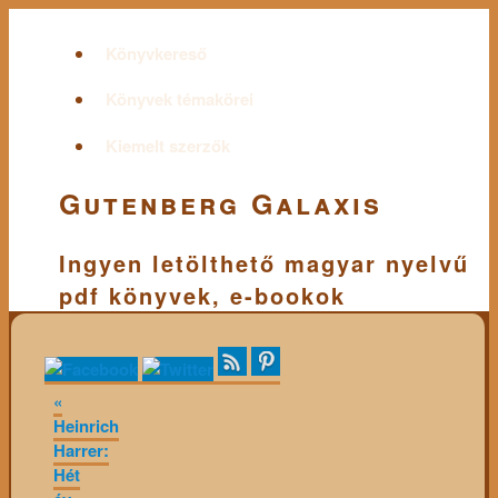
Könyvkereső
Könyvek témakörei
Kiemelt szerzők
Gutenberg Galaxis
Ingyen letölthető magyar nyelvű
pdf könyvek, e-bookok
«
Heinrich
Harrer:
Hét