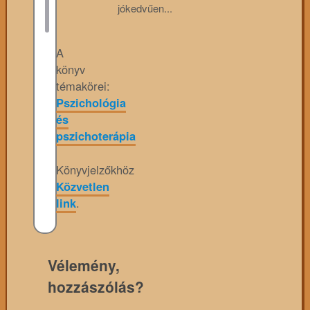
jókedvűen...
A
könyv
témakörei:
Pszichológia
és
pszichoterápia
Könyvjelzőkhöz
Közvetlen
link
.
Vélemény,
hozzászólás?