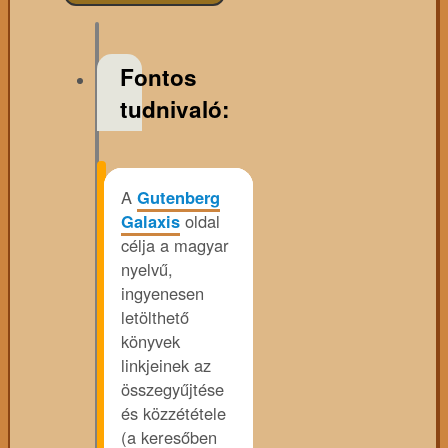
Fontos
tudnivaló:
A
Gutenberg
Galaxis
oldal
célja a magyar
nyelvű,
ingyenesen
letölthető
könyvek
linkjeinek az
összegyűjtése
és közzététele
(a keresőben