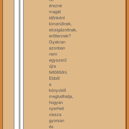
érezné
magát
időnként
kimerültnek,
elcsigázottnak,
erőtlennek?
Gyakran
azonban
nem
egyszerű
újra
feltöltődni.
Ebből
a
könyvből
megtudhatja,
hogyan
nyerheti
vissza
gyorsan
és