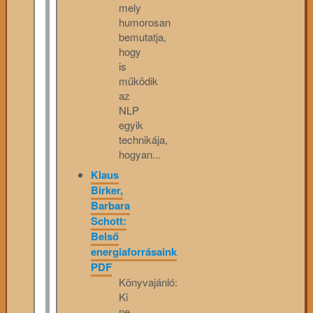
mely
humorosan
bemutatja,
hogy
is
működik
az
NLP
egyik
technikája,
hogyan...
Klaus
Birker,
Barbara
Schott:
Belső
energiaforrásaink
PDF
Könyvajánló:
Ki
ne