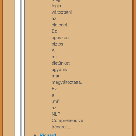
fogja
változtatni
az
életedet.
Ez
egészen
biztos.
A
mi
életünket
ugyanis
már
megváltoztatta.
Ez
a
„mi”
az
NLP
Comprehensive
trénereit...
Richard