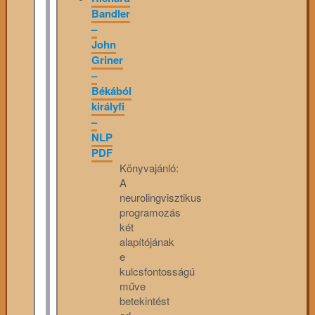
Bandler
–
John
Griner
–
Békából
királyfi
–
NLP
PDF
Könyvajánló:
A
neurolingvisztikus
programozás
két
alapítójának
e
kulcsfontosságú
műve
betekintést