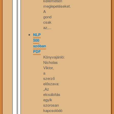
kellemetlen
meglepetéseket.
A
gond
csak
az,...
NLP
500
szóban
PDF
Könyvajánló:
Nicholas
Viktor,
a
szerző
előszava:
„Az
elcsábítás
egyik
szorosan
kapcsolódó