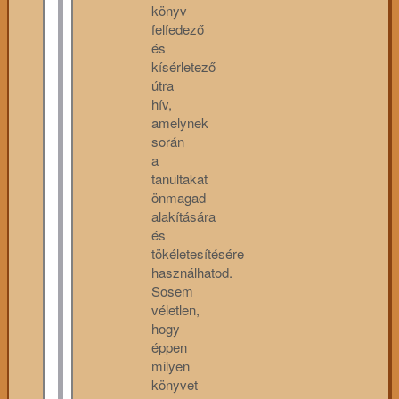
könyv
felfedező
és
kísérletező
útra
hív,
amelynek
során
a
tanultakat
önmagad
alakítására
és
tökéletesítésére
használhatod.
Sosem
véletlen,
hogy
éppen
milyen
könyvet