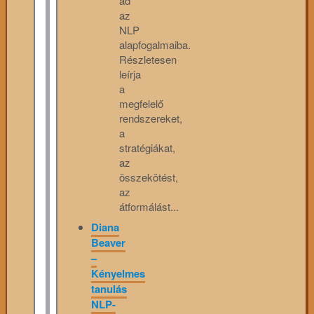
ad
az
NLP
alapfogalmaiba.
Részletesen
leírja
a
megfelelő
rendszereket,
a
stratégiákat,
az
összekötést,
az
átformálást...
Diana
Beaver
–
Kényelmes
tanulás
NLP-