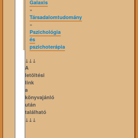
Galaxis
»
Társadalomtudomány
»
Pszichológia
és
pszichoterápia
↓↓↓
A
letöltési
link
a
könyvajánló
után
található
↓↓↓