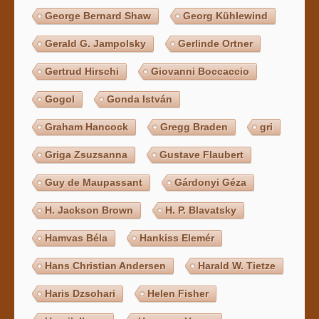
George Bernard Shaw
Georg Kühlewind
Gerald G. Jampolsky
Gerlinde Ortner
Gertrud Hirschi
Giovanni Boccaccio
Gogol
Gonda István
Graham Hancock
Gregg Braden
gri
Griga Zsuzsanna
Gustave Flaubert
Guy de Maupassant
Gárdonyi Géza
H. Jackson Brown
H. P. Blavatsky
Hamvas Béla
Hankiss Elemér
Hans Christian Andersen
Harald W. Tietze
Haris Dzsohari
Helen Fisher