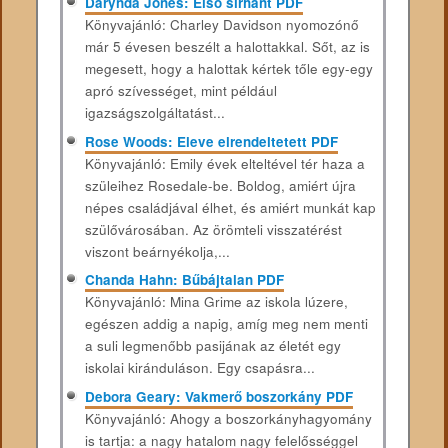
Darynda Jones: Első sírhant PDF
Könyvajánló: Charley Davidson nyomozónő
már 5 évesen beszélt a halottakkal. Sőt, az is
megesett, hogy a halottak kértek tőle egy-egy
apró szívességet, mint például
igazságszolgáltatást...
Rose Woods: Eleve ​elrendeltetett PDF
Könyvajánló: Emily évek elteltével tér haza a
szüleihez Rosedale-be. Boldog, amiért újra
népes családjával élhet, és amiért munkát kap
szülővárosában. Az örömteli visszatérést
viszont beárnyékolja,...
Chanda Hahn: Bűbájtalan PDF
Könyvajánló: Mina ​Grime az iskola lúzere,
egészen addig a napig, amíg meg nem menti
a suli legmenőbb pasijának az életét egy
iskolai kiránduláson. Egy csapásra...
Debora Geary: Vakmerő ​boszorkány PDF
Könyvajánló: Ahogy ​a boszorkányhagyomány
is tartja: a nagy hatalom nagy felelősséggel