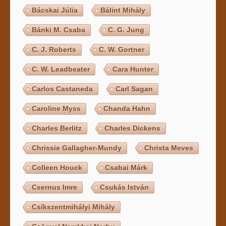
Bácskai Júlia
Bálint Mihály
Bánki M. Csaba
C. G. Jung
C. J. Roberts
C. W. Gortner
C. W. Leadbeater
Cara Hunter
Carlos Castaneda
Carl Sagan
Caroline Myss
Chanda Hahn
Charles Berlitz
Charles Dickens
Chrissie Gallagher-Mundy
Christa Meves
Colleen Houck
Csabai Márk
Csernus Imre
Csukás István
Csíkszentmihályi Mihály