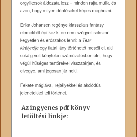
orgyilkosok áldozata lesz – minden rajta múlik, és
azon, hogy milyen döntéseket képes meghozni.
Erika Johansen regénye klasszikus fantasy
elemekből építkezik, de nem szégyell sokszor
kegyetlen és erőszakos lenni: a
Tear
királynője
egy fiatal lány történetét meséli el, aki
sokáig volt kénytelen száműzetésben élni, hogy
végül hűséges testőreivel visszatérjen, és
elvegye, ami jogosan jár neki.
Fekete mágiával, rejtélyekkel és akciódús
jelenetekkel teli történet.
Az ingyenes pdf könyv
letöltési linkje: