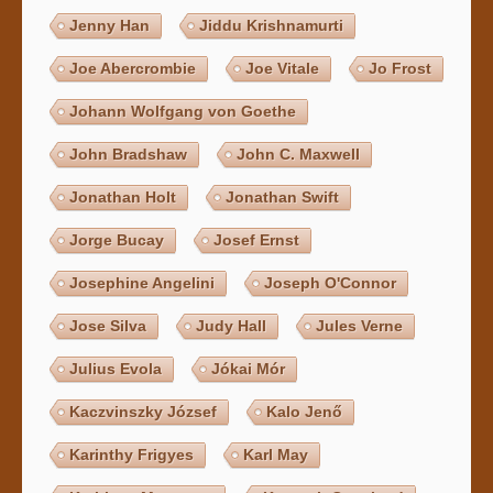
Jenny Han
Jiddu Krishnamurti
Joe Abercrombie
Joe Vitale
Jo Frost
Johann Wolfgang von Goethe
John Bradshaw
John C. Maxwell
Jonathan Holt
Jonathan Swift
Jorge Bucay
Josef Ernst
Josephine Angelini
Joseph O'Connor
Jose Silva
Judy Hall
Jules Verne
Julius Evola
Jókai Mór
Kaczvinszky József
Kalo Jenő
Karinthy Frigyes
Karl May