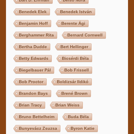
Benedek Elek
Benedek István
Benjamin Hoff
Berente Ági
Berghammer Rita
Bernard Cornwell
Bertha Dudde
Bert Hellinger
Betty Edwards
Bicsérdi Béla
Biegelbauer Pál
Bob Frissell
Bob Proctor
Boldizsár Ildikó
Brandon Bays
Brené Brown
Brian Tracy
Brian Weiss
Bruno Bettelheim
Buda Béla
Bunyevácz Zsuzsa
Byron Katie