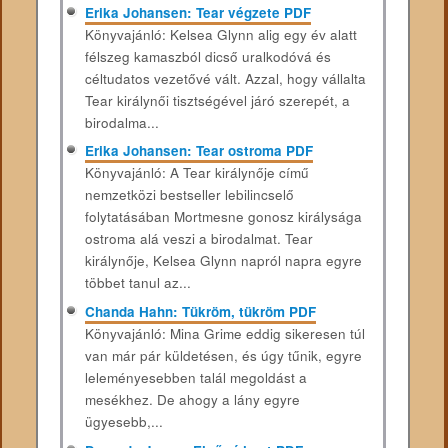
Erika Johansen: Tear ​végzete PDF
Könyvajánló: Kelsea Glynn alig egy év alatt
félszeg kamaszból dicső uralkodóvá és
céltudatos vezetővé vált. Azzal, hogy vállalta
Tear királynői tisztségével járó szerepét, a
birodalma...
Erika Johansen: Tear ​ostroma PDF
Könyvajánló: A Tear ​királynője című
nemzetközi bestseller lebilincselő
folytatásában Mortmesne gonosz királysága
ostroma alá veszi a birodalmat. Tear
királynője, Kelsea Glynn napról napra egyre
többet tanul az...
Chanda Hahn: Tükröm, tükröm PDF
Könyvajánló: Mina ​Grime eddig sikeresen túl
van már pár küldetésen, és úgy tűnik, egyre
leleményesebben talál megoldást a
mesékhez. De ahogy a lány egyre
ügyesebb,...