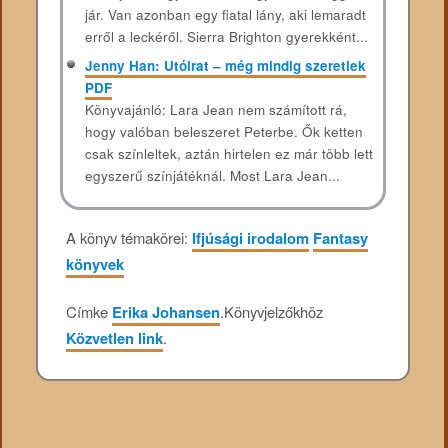
jár. Van azonban egy fiatal lány, aki lemaradt
erről a leckéről. Sierra Brighton gyerekként...
Jenny Han: Utóirat – még mindig szeretlek
PDF
Könyvajánló: Lara Jean nem számított rá,
hogy valóban beleszeret Peterbe. Ők ketten
csak színleltek, aztán hirtelen ez már több lett
egyszerű színjátéknál. Most Lara Jean...
A könyv témakörei:
Ifjúsági irodalom
Fantasy
könyvek
Címke
Erika Johansen
.
Könyvjelzőkhöz
Közvetlen link
.