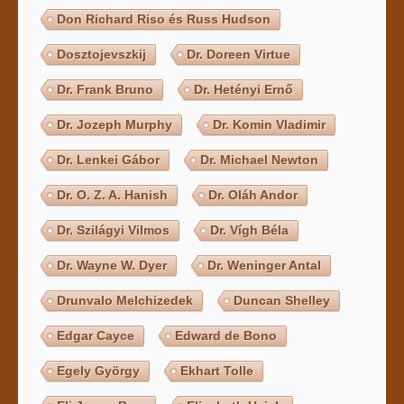
Don Richard Riso és Russ Hudson
Dosztojevszkij
Dr. Doreen Virtue
Dr. Frank Bruno
Dr. Hetényi Ernő
Dr. Jozeph Murphy
Dr. Komin Vladimir
Dr. Lenkei Gábor
Dr. Michael Newton
Dr. O. Z. A. Hanish
Dr. Oláh Andor
Dr. Szilágyi Vilmos
Dr. Vígh Béla
Dr. Wayne W. Dyer
Dr. Weninger Antal
Drunvalo Melchizedek
Duncan Shelley
Edgar Cayce
Edward de Bono
Egely György
Ekhart Tolle