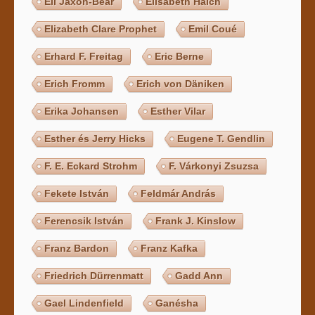
Eli Jaxon-Bear
Elisabeth Haich
Elizabeth Clare Prophet
Emil Coué
Erhard F. Freitag
Eric Berne
Erich Fromm
Erich von Däniken
Erika Johansen
Esther Vilar
Esther és Jerry Hicks
Eugene T. Gendlin
F. E. Eckard Strohm
F. Várkonyi Zsuzsa
Fekete István
Feldmár András
Ferencsik István
Frank J. Kinslow
Franz Bardon
Franz Kafka
Friedrich Dürrenmatt
Gadd Ann
Gael Lindenfield
Ganésha