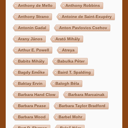
Anthony de Mello
Anthony Robbins
Anthony Strano
Antoine de Saint-Exupéry
Antonin Gadal
Anton Pavlovics Csehov
Arany János
Arató Mihály
Arthur E. Powell
Atreya
Babits Mihály
Babulka Péter
Bagdy Emőke
Baird T. Spalding
Baktay Ervin
Balogh Béla
Barbara Hand Clow
Barbara Marcainak
Barbara Pease
Barbara Taylor Bradford
Barbara Wood
Barbel Mohr
Bart D. Ehrman
Belső Nóra