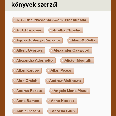
könyvek szerzői
A. C. Bhaktivedānta Swāmī Prabhupāda
A. J. Christian
Agatha Christie
Agnes Golenya Purisaca
Alan W. Watts
Albert Györgyi
Alexander Oakwood
Alexandra Adornetto
Alister Mcgrath
Allan Kardec
Allan Pease
Alon Gratch
Andrew Matthews
András Fekete
Angela Maria Marui
Anna Barnes
Anne Hooper
Annie Besant
Anselm Grün