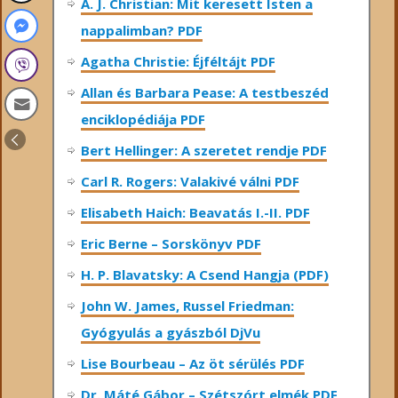
A. J. Christian: Mit keresett Isten a
nappalimban? PDF
Agatha Christie: Éjféltájt PDF
Allan és Barbara Pease: A testbeszéd
enciklopédiája PDF
Bert Hellinger: A ​szeretet rendje PDF
Carl R. Rogers: Valakivé válni PDF
Elisabeth Haich: Beavatás I.-II. PDF
Eric Berne – Sorskönyv PDF
H. P. Blavatsky: A Csend Hangja (PDF)
John W. James, Russel Friedman:
Gyógyulás a gyászból DjVu
Lise Bourbeau – Az öt sérülés PDF
Dr. Máté Gábor – Szétszórt elmék PDF