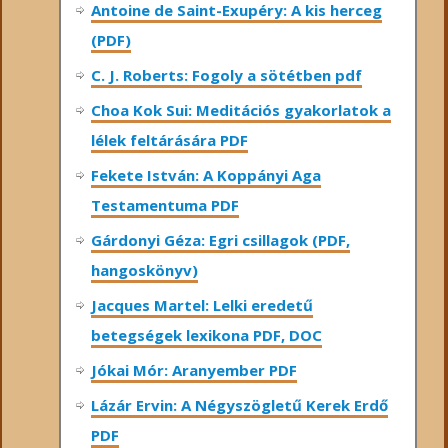
Antoine de Saint-Exupéry: A kis herceg
(PDF)
C. J. Roberts: Fogoly a sötétben pdf
Choa Kok Sui: Meditációs gyakorlatok a
lélek feltárására PDF
Fekete István: A Koppányi Aga
Testamentuma PDF
Gárdonyi Géza: Egri csillagok (PDF,
hangoskönyv)
Jacques Martel: Lelki eredetű
betegségek lexikona PDF, DOC
Jókai Mór: Aranyember PDF
Lázár Ervin: A Négyszögletű Kerek Erdő
PDF