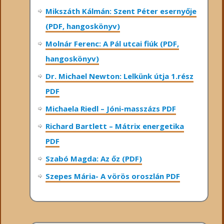
Mikszáth Kálmán: Szent Péter esernyője
(PDF, hangoskönyv)
Molnár Ferenc: A Pál utcai fiúk (PDF,
hangoskönyv)
Dr. Michael Newton: Lelkünk útja 1.rész
PDF
Michaela Riedl – Jóni-masszázs PDF
Richard Bartlett – Mátrix energetika
PDF
Szabó Magda: Az őz (PDF)
Szepes Mária- A vörös oroszlán PDF