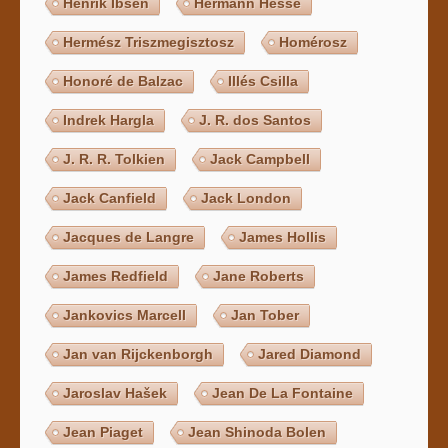
Henrik Ibsen
Hermann Hesse
Hermész Triszmegisztosz
Homérosz
Honoré de Balzac
Illés Csilla
Indrek Hargla
J. R. dos Santos
J. R. R. Tolkien
Jack Campbell
Jack Canfield
Jack London
Jacques de Langre
James Hollis
James Redfield
Jane Roberts
Jankovics Marcell
Jan Tober
Jan van Rijckenborgh
Jared Diamond
Jaroslav Hašek
Jean De La Fontaine
Jean Piaget
Jean Shinoda Bolen