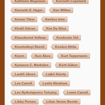
Kathleen Mcgowan
Kenneth Copeland
Kenneth E. Hagin
Ken Wilber
Kerner Tibor
Kertész Imre
Khalil Gibran
Kim Da Silva
Klausbernd Vollmar
Kordován Vid
Kosztolányi Dezső
Kovács Attila
Kryon
Kun Ákos
Kurt Tepperwein
Kyriacos C. Markides
Kürti Gábor
Lackfi János
Lajkó Károly
Lee Carroll
Leslie Abraham
Lev Nyikolajevics Tolsztoj
Lewis Carroll
Libby Purves
Lilian Verner Bonds