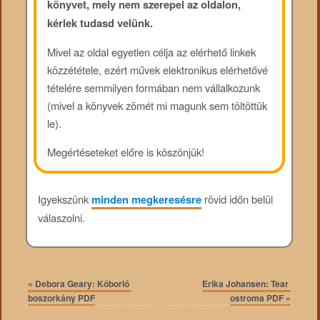
könyvet, mely nem szerepel az oldalon,
kérlek tudasd velünk.
Mivel az oldal egyetlen célja az elérhető linkek
közzététele, ezért művek elektronikus elérhetővé
tételére semmilyen formában nem vállalkozunk
(mivel a könyvek zömét mi magunk sem töltöttük
le).
Megértéseteket előre is köszönjük!
Igyekszünk
minden megkeresésre
rövid időn belül
válaszolni.
«
Debora Geary: Kóborló ​
Erika Johansen: Tear ​
boszorkány PDF
ostroma PDF
»