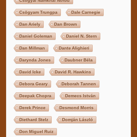
Csögyal Namkhai Norbu
Csögyam Trungpa
Dale Carnegie
Dan Ariely
Dan Brown
Daniel Goleman
Daniel N. Stern
Dan Millman
Dante Alighieri
Darynda Jones
Daubner Béla
David Icke
David R. Hawkins
Debora Geary
Deborah Tannen
Deepak Chopra
Demecs István
Derek Prince
Desmond Morris
Diethard Stelz
Domján László
Don Miguel Ruiz