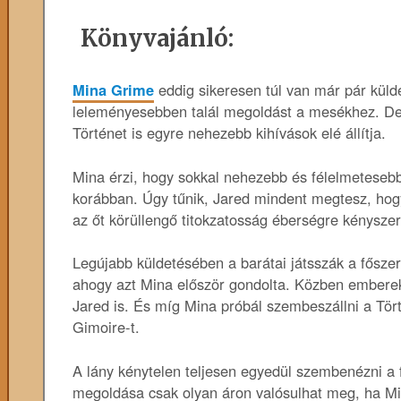
Könyvajánló:
Mina ​Grime
eddig sikeresen túl van már pár küld
leleményesebben talál megoldást a mesékhez. De
Történet is egyre nehezebb kihívások elé állítja.
Mina érzi, hogy sokkal nehezebb és félelmetesebb
korábban. Úgy tűnik, Jared mindent megtesz, hogy
az őt körüllengő titokzatosság éberségre kényszerí
Legújabb küldetésében a barátai játsszák a fősze
ahogy azt Mina először gondolta. Közben emberek
Jared is. És míg Mina próbál szembeszállni a Törté
Gimoire-t.
A lány kénytelen teljesen egyedül szembenézni a 
megoldása csak olyan áron valósulhat meg, ha Mi