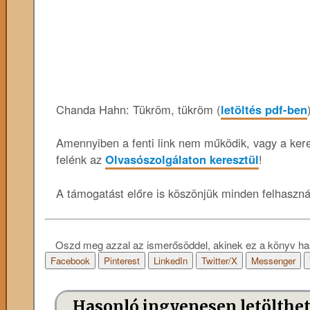
Chanda Hahn: Tükröm, tükröm (
letöltés pdf-ben
Amennyiben a fenti link nem működik, vagy a keres
felénk az
Olvasószolgálaton keresztül
!
A támogatást előre is köszönjük minden felhaszn
Oszd meg azzal az ismerősöddel, akinek ez a könyv ha
Facebook
Pinterest
LinkedIn
Twitter/X
Messenger
Hasonló ingyenesen letölthe