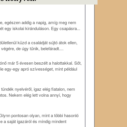
ere, egészen addig a napig, amíg meg nem
ét egy iskolai kiránduláson. Egy csapásra...
etlenül küzd a családját sújtó átok ellen,
égére, de úgy tűnik, belefáradt....
ő már 5 évesen beszélt a halottakkal. Sőt,
őle egy-egy apró szívességet, mint például
tündék nyelvéről, igaz elég fiatalon, nem
ntos. Nekem elég lett volna annyi, hogy
Glynn pontosan olyan, mint a többi hasonló
 a saját igazáról és mindig mindent