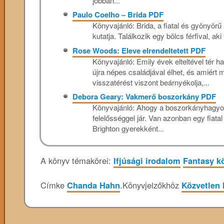
jobban...
Paulo Coelho – Brida PDF
Könyvajánló: Brida, a fiatal és gyönyörű 
kutatja. Találkozik egy bölcs férfival, ak
Rose Woods: Eleve ​elrendeltetett PDF
Könyvajánló: Emily évek elteltével tér h
újra népes családjával élhet, és amiért
visszatérést viszont beárnyékolja,...
Debora Geary: Vakmerő ​boszorkány PDF
Könyvajánló: Ahogy ​a boszorkányhagyom
felelősséggel jár. Van azonban egy fiatal 
Brighton gyerekként...
A könyv témakörei:
Ifjúsági irodalom
Fantasy k
Címke
Chanda Hahn
.
Könyvjelzőkhöz
Közvetlen 