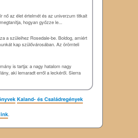
ír nő az élet értelmét és az univerzum titkait
i megtanítja, hogyan győzze le...
aza a szüleihez Rosedale-be. Boldog, amiért
 munkát kap szülővárosában. Az örömteli
ány is tartja: a nagy hatalom nagy
lány, aki lemaradt erről a leckéről. Sierra
önyvek
Kaland- és Családregények
link
.