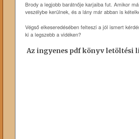
Brody a legjobb barátnője karjaiba fut. Amikor má
veszélybe kerülnek, és a lány már abban is kételke
Végső elkeseredésében felteszi a jól ismert kér
ki a legszebb a vidéken?
Az ingyenes pdf könyv letöltési l