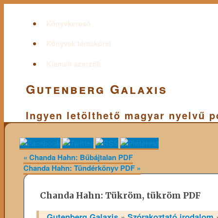
Könyvkereső
Könyvek témakörei
Kiemelt szerzők
Gutenberg Galaxis
Ingyen letölthető magyar nyelvű 
«
Chanda Hahn: Bűbájtalan PDF
Chanda Hahn: Tündérkönyv PDF
»
Chanda Hahn: Tükröm, tükröm PDF
Gutenberg Galaxis
»
Szórakoztató irodalom