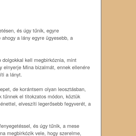
etésen, és úgy tűnik, egyre
 ahogy a lány egyre ügyesebb, a
 dolgokkal kell megbirkóznia, mint
 elnyerje Mina bizalmát, ennek ellenére
ti a lányt.
repet, de korántsem olyan leosztásban,
 tűnnek el titokzatos módon, köztük
nettel, elveszíti legerősebb fegyverét, a
fenyegetéssel, és úgy tűnik, a mese
na megbirkózik vele, hogy szerelme,