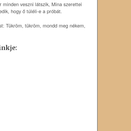
r minden veszni látszik, Mina szerettei
dik, hogy ő túléli-e a próbát.
dést: Tükröm, tükröm, mondd meg nékem,
inkje: