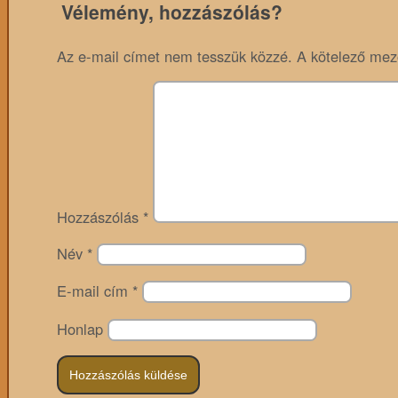
Vélemény, hozzászólás?
Az e-mail címet nem tesszük közzé.
A kötelező me
Hozzászólás
*
Név
*
E-mail cím
*
Honlap