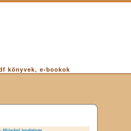
pdf könyvek, e-bookok
»
Ifjúsági irodalom