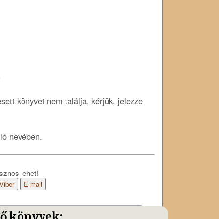
)
ett könyvet nem találja, kérjük, jelezze
áló nevében.
sznos lehet!
Viber
E-mail
tő könyvek: