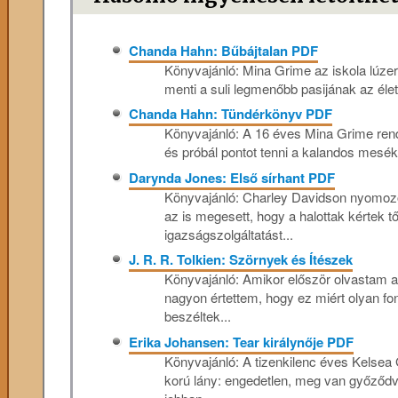
Chanda Hahn: Bűbájtalan PDF
Könyvajánló: Mina ​Grime az iskola lúz
menti a suli legmenőbb pasijának az élet
Chanda Hahn: Tündérkönyv PDF
Könyvajánló: A 16 éves Mina Grime rendül
és próbál pontot tenni a kalandos mesék v
Darynda Jones: Első sírhant PDF
Könyvajánló: Charley Davidson nyomozón
az is megesett, hogy a halottak kértek t
igazságszolgáltatást...
J. R. R. Tolkien: Szörnyek és Ítészek
Könyvajánló: Amikor először olvastam a 
nagyon értettem, hogy ez miért olyan fo
beszéltek...
Erika Johansen: Tear ​királynője PDF
Könyvajánló: A tizenkilenc éves Kelsea 
korú lány: engedetlen, meg van győződve