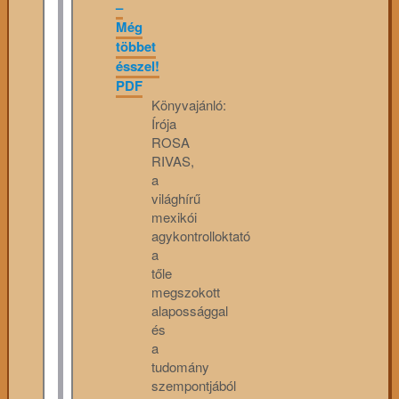
–
Még
többet
ésszel!
PDF
Könyvajánló:
Írója
ROSA
RIVAS,
a
világhírű
mexikói
agykontrolloktató
a
tőle
megszokott
alapossággal
és
a
tudomány
szempontjából