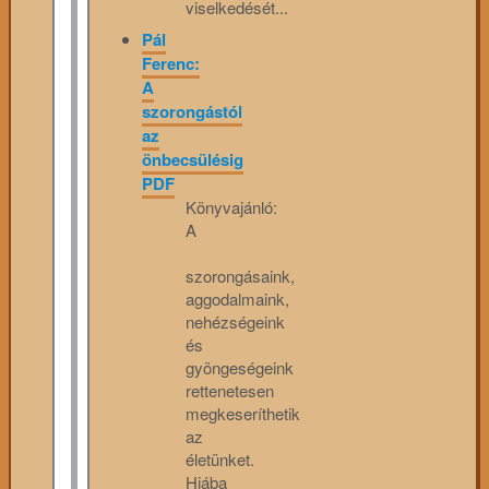
viselkedését...
Pál
Ferenc:
A
szorongástól
az
önbecsülésig
PDF
Könyvajánló:
A
szorongásaink,
aggodalmaink,
nehézségeink
és
gyöngeségeink
rettenetesen
megkeseríthetik
az
életünket.
Hiába