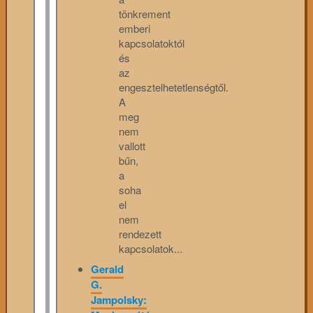
tönkrement
emberi
kapcsolatoktól
és
az
engesztelhetetlenségtől.
A
meg
nem
vallott
bűn,
a
soha
el
nem
rendezett
kapcsolatok...
Gerald
G.
Jampolsky: