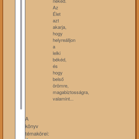
neked.
Az
Élet
azt
akarja,
hogy
helyreálljon
a
lelki
békéd,
és
hogy
belső
örömre,
magabiztosságra,
valamint...
A
könyv
témakörei: