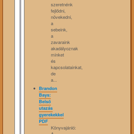
szeretnénk
fejlődni,
növekedni,
a
sebeink,
a
zavaraink
akadályoznak
minket
és
kapcsolatainkat,
de
a...
Brandon
Bays:
Belső
utazás
gyerekekkel
PDF
Könyvajánló:
A