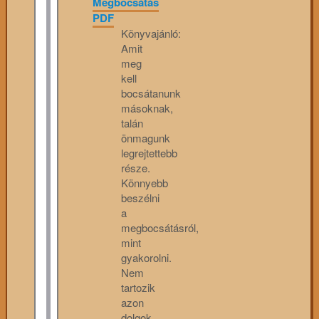
Megbocsátás
PDF
Könyvajánló:
Amit
meg
kell
bocsátanunk
másoknak,
talán
önmagunk
legrejtettebb
része.
Könnyebb
beszélni
a
megbocsátásról,
mint
gyakorolni.
Nem
tartozik
azon
dolgok