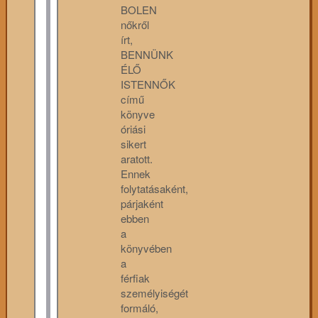
BOLEN
nőkről
írt,
BENNÜNK
ÉLŐ
ISTENNŐK
című
könyve
óriási
sikert
aratott.
Ennek
folytatásaként,
párjaként
ebben
a
könyvében
a
férfiak
személyiségét
formáló,