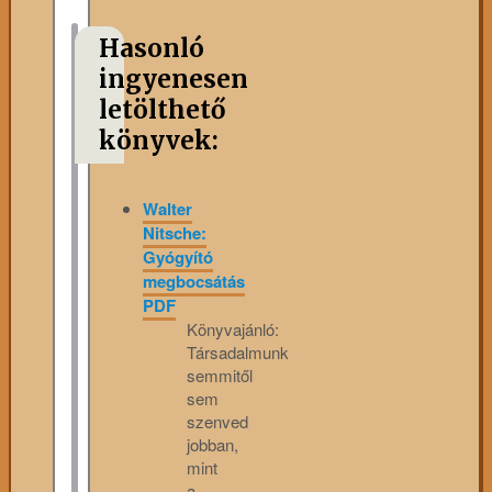
Hasonló
ingyenesen
letölthető
könyvek:
Walter
Nitsche:
Gyógyító
megbocsátás
PDF
Könyvajánló:
Társadalmunk
semmitől
sem
szenved
jobban,
mint
a