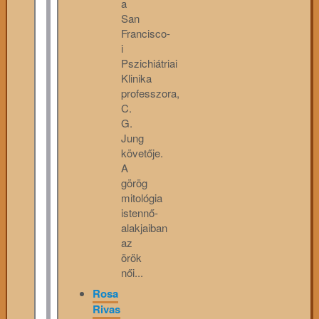
a
San
Francisco-
i
Pszichiátriai
Klinika
professzora,
C.
G.
Jung
követője.
A
görög
mitológia
istennő-
alakjaiban
az
örök
női...
Rosa
Rivas