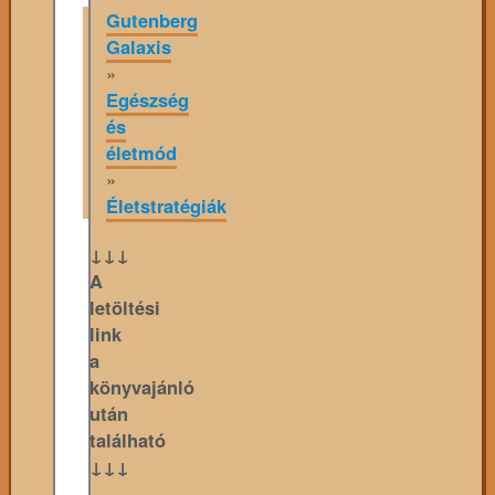
Gutenberg
Galaxis
»
Egészség
és
életmód
»
Életstratégiák
↓↓↓
A
letöltési
link
a
könyvajánló
után
található
↓↓↓