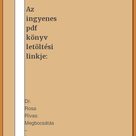
Az
ingyenes
pdf
könyv
letöltési
linkje:
Dr.
Rosa
Rivas:
Megbocsátás
–