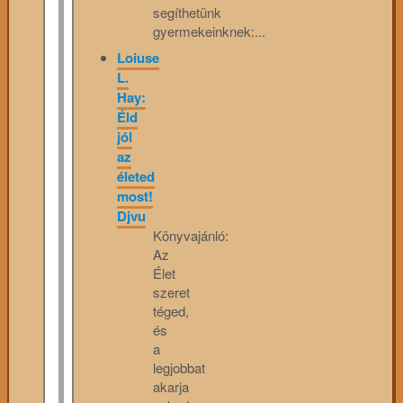
segíthetünk
gyermekeinknek:...
Loiuse
L.
Hay:
Éld
jól
az
életed
most!
Djvu
Könyvajánló:
Az
Élet
szeret
téged,
és
a
legjobbat
akarja