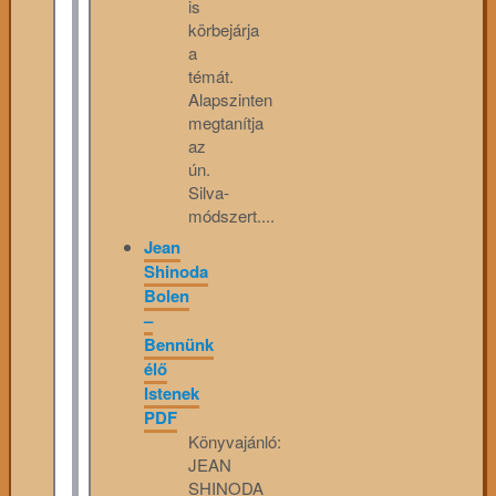
is
körbejárja
a
témát.
Alapszinten
megtanítja
az
ún.
Silva-
módszert....
Jean
Shinoda
Bolen
–
Bennünk
élő
Istenek
PDF
Könyvajánló:
JEAN
SHINODA