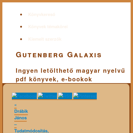
Könyvkereső
Könyvek témakörei
Kiemelt szerzők
Gutenberg Galaxis
Ingyen letölthető magyar nyelvű
pdf könyvek, e-bookok
«
Drábik
János
–
Tudatmódosítás,