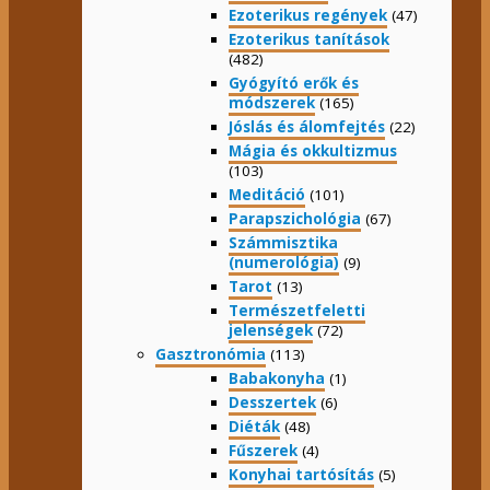
Ezoterikus regények
(47)
Ezoterikus tanítások
(482)
Gyógyító erők és
módszerek
(165)
Jóslás és álomfejtés
(22)
Mágia és okkultizmus
(103)
Meditáció
(101)
Parapszichológia
(67)
Számmisztika
(numerológia)
(9)
Tarot
(13)
Természetfeletti
jelenségek
(72)
Gasztronómia
(113)
Babakonyha
(1)
Desszertek
(6)
Diéták
(48)
Fűszerek
(4)
Konyhai tartósítás
(5)