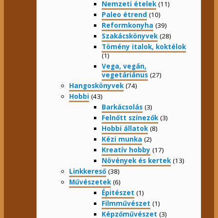
Nemzeti ételek
(11)
Paleo étrend
(10)
Reformkonyha
(39)
Szakácskönyvek
(28)
Tömény italok, koktélok
(1)
Vega, vegán,
vegetáriánus
(27)
Hangoskönyvek
(74)
Hobbi
(43)
Barkácsolás
(3)
Felnőtt színezők
(3)
Hobbi állatok
(8)
Kézi munka
(2)
Kreatív hobby
(17)
Növények és kertek
(13)
Linkkereső
(38)
Művészetek
(6)
Épitészet
(1)
Filmművészet
(1)
Képzőművészet
(3)