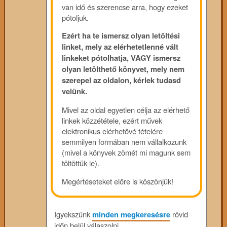
van idő és szerencse arra, hogy ezeket
pótoljuk.
Ezért ha te ismersz olyan letöltési
linket, mely az elérhetetlenné vált
linkeket pótolhatja, VAGY ismersz
olyan letölthető könyvet, mely nem
szerepel az oldalon, kérlek tudasd
velünk.
Mivel az oldal egyetlen célja az elérhető
linkek közzététele, ezért művek
elektronikus elérhetővé tételére
semmilyen formában nem vállalkozunk
(mivel a könyvek zömét mi magunk sem
töltöttük le).
Megértéseteket előre is köszönjük!
Igyekszünk
minden megkeresésre
rövid
időn belül válaszolni.