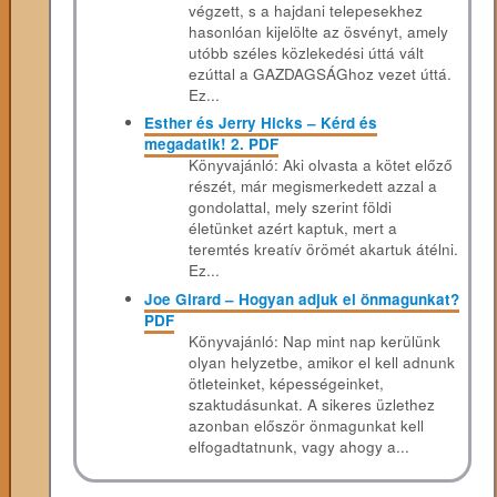
végzett, s a hajdani telepesekhez
hasonlóan kijelölte az ösvényt, amely
utóbb széles közlekedési úttá vált
ezúttal a GAZDAGSÁGhoz vezet úttá.
Ez...
Esther és Jerry Hicks – Kérd és
megadatik! 2. PDF
Könyvajánló: Aki olvasta a kötet előző
részét, már megismerkedett azzal a
gondolattal, mely szerint földi
életünket azért kaptuk, mert a
teremtés kreatív örömét akartuk átélni.
Ez...
Joe Girard – Hogyan adjuk el önmagunkat?
PDF
Könyvajánló: Nap mint nap kerülünk
olyan helyzetbe, amikor el kell adnunk
ötleteinket, képességeinket,
szaktudásunkat. A sikeres üzlethez
azonban először önmagunkat kell
elfogadtatnunk, vagy ahogy a...