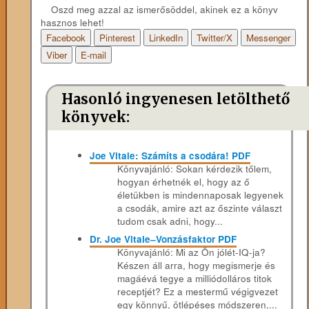
Oszd meg azzal az ismerősöddel, akinek ez a könyv
hasznos lehet!
Facebook
Pinterest
LinkedIn
Twitter/X
Messenger
Viber
E-mail
Hasonló ingyenesen letölthető
könyvek:
Joe Vitale: Számíts a csodára! PDF
Könyvajánló: Sokan kérdezik tőlem,
hogyan érhetnék el, hogy az ő
életükben is mindennaposak legyenek
a csodák, amire azt az őszinte választ
tudom csak adni, hogy...
Dr. Joe Vitale–Vonzásfaktor PDF
Könyvajánló: Mi az Ön jólét-IQ-ja?
Készen áll arra, hogy megismerje és
magáévá tegye a milliódolláros titok
receptjét? Ez a mestermű végigvezet
egy könnyű, ötlépéses módszeren,...