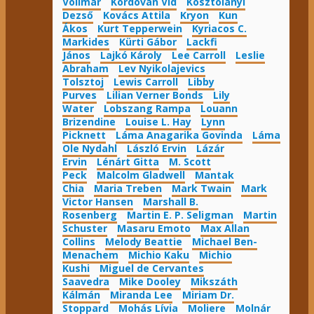
Vollmar
Kordován Vid
Kosztolányi
Dezső
Kovács Attila
Kryon
Kun
Ákos
Kurt Tepperwein
Kyriacos C.
Markides
Kürti Gábor
Lackfi
János
Lajkó Károly
Lee Carroll
Leslie
Abraham
Lev Nyikolajevics
Tolsztoj
Lewis Carroll
Libby
Purves
Lilian Verner Bonds
Lily
Water
Lobszang Rampa
Louann
Brizendine
Louise L. Hay
Lynn
Picknett
Láma Anagarika Govinda
Láma
Ole Nydahl
László Ervin
Lázár
Ervin
Lénárt Gitta
M. Scott
Peck
Malcolm Gladwell
Mantak
Chia
Maria Treben
Mark Twain
Mark
Victor Hansen
Marshall B.
Rosenberg
Martin E. P. Seligman
Martin
Schuster
Masaru Emoto
Max Allan
Collins
Melody Beattie
Michael Ben-
Menachem
Michio Kaku
Michio
Kushi
Miguel de Cervantes
Saavedra
Mike Dooley
Mikszáth
Kálmán
Miranda Lee
Miriam Dr.
Stoppard
Mohás Lívia
Moliere
Molnár