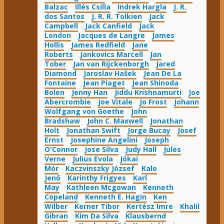
Balzac
Illés Csilla
Indrek Hargla
J. R.
dos Santos
J. R. R. Tolkien
Jack
Campbell
Jack Canfield
Jack
London
Jacques de Langre
James
Hollis
James Redfield
Jane
Roberts
Jankovics Marcell
Jan
Tober
Jan van Rijckenborgh
Jared
Diamond
Jaroslav Hašek
Jean De La
Fontaine
Jean Piaget
Jean Shinoda
Bolen
Jenny Han
Jiddu Krishnamurti
Joe
Abercrombie
Joe Vitale
Jo Frost
Johann
Wolfgang von Goethe
John
Bradshaw
John C. Maxwell
Jonathan
Holt
Jonathan Swift
Jorge Bucay
Josef
Ernst
Josephine Angelini
Joseph
O'Connor
Jose Silva
Judy Hall
Jules
Verne
Julius Evola
Jókai
Mór
Kaczvinszky József
Kalo
Jenő
Karinthy Frigyes
Karl
May
Kathleen Mcgowan
Kenneth
Copeland
Kenneth E. Hagin
Ken
Wilber
Kerner Tibor
Kertész Imre
Khalil
Gibran
Kim Da Silva
Klausbernd