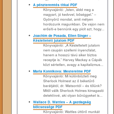
A pénzteremtés titkai PDF
Könyvajánló: „Isten, áldd meg a
magyart, jó kedvvel, bőséggel.” –
Gyönyörű mondat, amit mélyen
hordozunk magunkban. De vajon nem
erősíti-e bennünk egy picit azt, hogy...
Joachim de Posada, Ellen Singer –
Késleltetett jutalom PDF
Könyvajánló: „A Késleltetett jutalom
nem csupán szellemi ínyencfalat,
hanem a hosszú távú siker biztos
receptje is.” Harvey Mackay a Cápák
közt sértetlen, avagy a kapitalizmus...
Maria Konnikova: Mesterelme PDF
Könyvajánló: Mi különbözteti meg
Sherlock Holmest az ő béketűrő
barátjától, dr. Watsontól – és tőlünk?
Mitől válik Sherlock Holmes kimagasló
detektívvé, aki olyan bűnügyeket is...
Wallace D. Wattles – A gazdagság
bölcsessége PDF
Könyvajánló: Wattles úttörő munkát