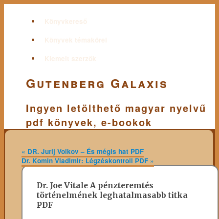
Könyvkereső
Könyvek témakörei
Kiemelt szerzők
Gutenberg Galaxis
Ingyen letölthető magyar nyelvű
pdf könyvek, e-bookok
«
DR. Jurij Volkov – És mégis hat PDF
Dr. Komin Vladimir: Légzéskontroll PDF
»
Dr. Joe Vitale A pénzteremtés
történelmének leghatalmasabb titka
PDF