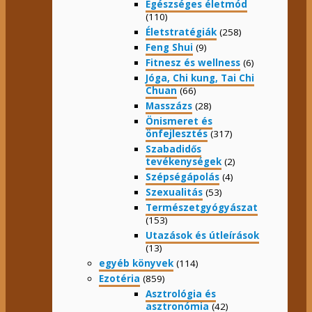
Egészséges életmód
(110)
Életstratégiák
(258)
Feng Shui
(9)
Fitnesz és wellness
(6)
Jóga, Chi kung, Tai Chi
Chuan
(66)
Masszázs
(28)
Önismeret és
önfejlesztés
(317)
Szabadidős
tevékenységek
(2)
Szépségápolás
(4)
Szexualitás
(53)
Természetgyógyászat
(153)
Utazások és útleírások
(13)
egyéb könyvek
(114)
Ezotéria
(859)
Asztrológia és
asztronómia
(42)