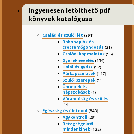
Ingyenesen letölthető pdf
könyvek katalógusa
Család és szülői lét
(391)
Babanaplók és
csecsemőgondozás
(21)
Családi kapcsolatok
(95)
Gyereknevelés
(154)
Halál és gyász
(52)
Párkapcsolatok
(147)
Szülői szerepek
(1)
Ünnepek és
népszokások
(1)
Várandóság és szülés
(14)
Egészség és életmód
(843)
Agykontroll
(29)
Betegségekről
mindenkinek
(122)