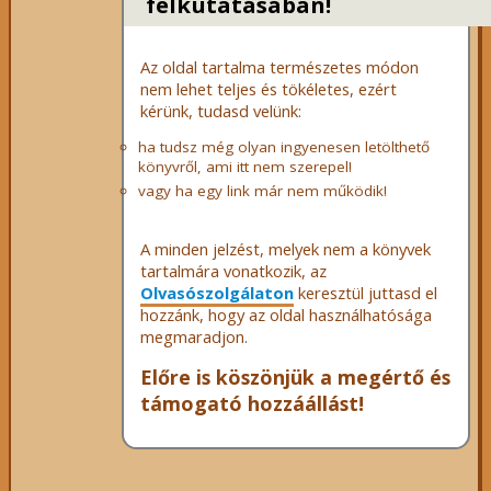
felkutatásában!
Az oldal tartalma természetes módon
nem lehet teljes és tökéletes, ezért
kérünk, tudasd velünk:
ha tudsz még olyan ingyenesen letölthető
könyvről, ami itt nem szerepel!
vagy ha egy link már nem működik!
A minden jelzést, melyek nem a könyvek
tartalmára vonatkozik, az
Olvasószolgálaton
keresztül juttasd el
hozzánk, hogy az oldal használhatósága
megmaradjon.
Előre is köszönjük a megértő és
támogató hozzáállást!