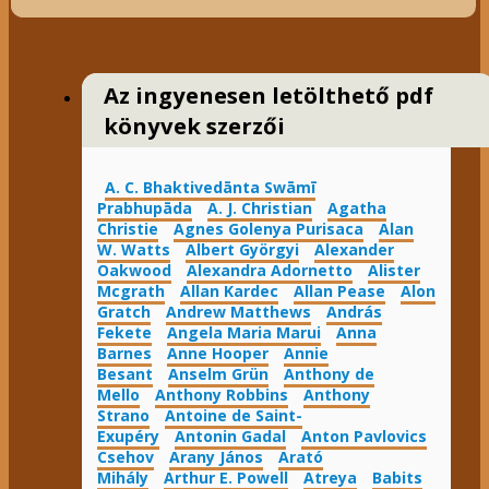
Az ingyenesen letölthető pdf
könyvek szerzői
A. C. Bhaktivedānta Swāmī
Prabhupāda
A. J. Christian
Agatha
Christie
Agnes Golenya Purisaca
Alan
W. Watts
Albert Györgyi
Alexander
Oakwood
Alexandra Adornetto
Alister
Mcgrath
Allan Kardec
Allan Pease
Alon
Gratch
Andrew Matthews
András
Fekete
Angela Maria Marui
Anna
Barnes
Anne Hooper
Annie
Besant
Anselm Grün
Anthony de
Mello
Anthony Robbins
Anthony
Strano
Antoine de Saint-
Exupéry
Antonin Gadal
Anton Pavlovics
Csehov
Arany János
Arató
Mihály
Arthur E. Powell
Atreya
Babits