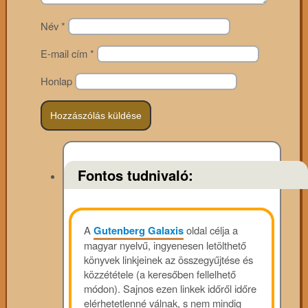
Név
*
E-mail cím
*
Honlap
Fontos tudnivaló:
A
Gutenberg Galaxis
oldal célja a
magyar nyelvű, ingyenesen letölthető
könyvek linkjeinek az összegyűjtése és
közzététele (a keresőben fellelhető
módon). Sajnos ezen linkek időről időre
elérhetetlenné válnak, s nem mindig