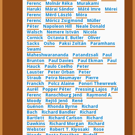
Ferenc
Molnár Réka
Murakami
Haruki
Márai Sándor
Máté Imre
Mérei
Ferenc
Mérő László
Móra
Ferenc
Móricz Zsigmond
Müller
Péter
Napoleon Hill
Neale Donald
Walsch
Nemere István
Nicola
Cornick
Octavia E. Butler
Oliver
Sacks
Osho
Paksi Zoltán
Paramhans
Swami
Maheshwarananda
Patandzsali
Paul
Brunton
Paul Davies
Paul Ekman
Paul
Hauck
Paulo Coelho
Peter
Lauster
Peter Orban
Peter
Straub
Petra Neumayer
Pierre
Franckh
Polcz Alaine
Ponori Thewrewk
Aurél
Popper Péter
Pressing Lajos
Pál
Ferenc
Ranschburg Jenő
Raymond A.
Moody
Rejtő Jenő
René
Guénon
Rhonda Byrne
Richard
Bach
Richard Bandler
Richard
Bartlett
Richard Carlson
Richard
Dawkins
Richard Morgan
Richard
Webster
Robert T. Kiyosaki
Rose
Woods
Rosta Erzsébet
Rudolf