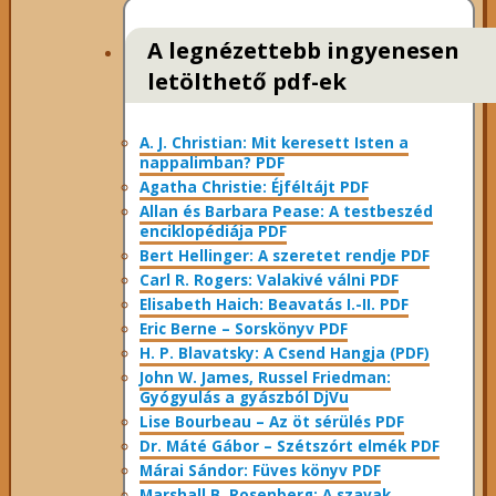
A legnézettebb ingyenesen
letölthető pdf-ek
A. J. Christian: Mit keresett Isten a
nappalimban? PDF
Agatha Christie: Éjféltájt PDF
Allan és Barbara Pease: A testbeszéd
enciklopédiája PDF
Bert Hellinger: A ​szeretet rendje PDF
Carl R. Rogers: Valakivé válni PDF
Elisabeth Haich: Beavatás I.-II. PDF
Eric Berne – Sorskönyv PDF
H. P. Blavatsky: A Csend Hangja (PDF)
John W. James, Russel Friedman:
Gyógyulás a gyászból DjVu
Lise Bourbeau – Az öt sérülés PDF
Dr. Máté Gábor – Szétszórt elmék PDF
Márai Sándor: Füves könyv PDF
Marshall B. Rosenberg: A szavak