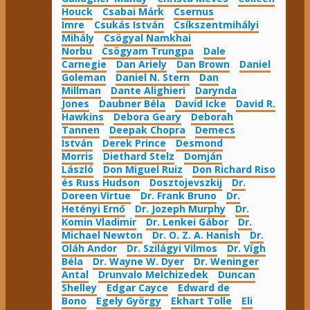
Houck
Csabai Márk
Csernus
Imre
Csukás István
Csíkszentmihályi
Mihály
Csögyal Namkhai
Norbu
Csögyam Trungpa
Dale
Carnegie
Dan Ariely
Dan Brown
Daniel
Goleman
Daniel N. Stern
Dan
Millman
Dante Alighieri
Darynda
Jones
Daubner Béla
David Icke
David R.
Hawkins
Debora Geary
Deborah
Tannen
Deepak Chopra
Demecs
István
Derek Prince
Desmond
Morris
Diethard Stelz
Domján
László
Don Miguel Ruiz
Don Richard Riso
és Russ Hudson
Dosztojevszkij
Dr.
Doreen Virtue
Dr. Frank Bruno
Dr.
Hetényi Ernő
Dr. Jozeph Murphy
Dr.
Komin Vladimir
Dr. Lenkei Gábor
Dr.
Michael Newton
Dr. O. Z. A. Hanish
Dr.
Oláh Andor
Dr. Szilágyi Vilmos
Dr. Vígh
Béla
Dr. Wayne W. Dyer
Dr. Weninger
Antal
Drunvalo Melchizedek
Duncan
Shelley
Edgar Cayce
Edward de
Bono
Egely György
Ekhart Tolle
Eli