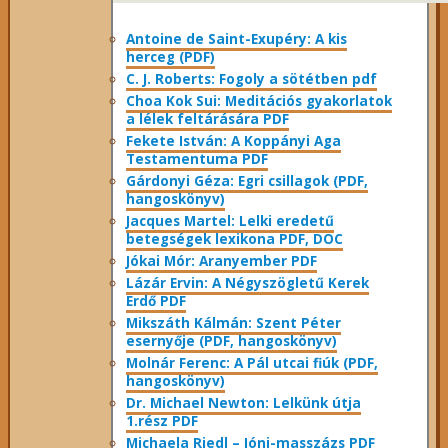
Antoine de Saint-Exupéry: A kis
herceg (PDF)
C. J. Roberts: Fogoly a sötétben pdf
Choa Kok Sui: Meditációs gyakorlatok
a lélek feltárására PDF
Fekete István: A Koppányi Aga
Testamentuma PDF
Gárdonyi Géza: Egri csillagok (PDF,
hangoskönyv)
Jacques Martel: Lelki eredetű
betegségek lexikona PDF, DOC
Jókai Mór: Aranyember PDF
Lázár Ervin: A Négyszögletű Kerek
Erdő PDF
Mikszáth Kálmán: Szent Péter
esernyője (PDF, hangoskönyv)
Molnár Ferenc: A Pál utcai fiúk (PDF,
hangoskönyv)
Dr. Michael Newton: Lelkünk útja
1.rész PDF
Michaela Riedl – Jóni-masszázs PDF