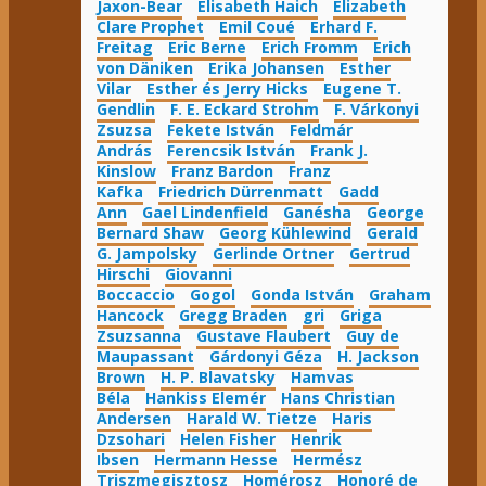
Jaxon-Bear
Elisabeth Haich
Elizabeth
Clare Prophet
Emil Coué
Erhard F.
Freitag
Eric Berne
Erich Fromm
Erich
von Däniken
Erika Johansen
Esther
Vilar
Esther és Jerry Hicks
Eugene T.
Gendlin
F. E. Eckard Strohm
F. Várkonyi
Zsuzsa
Fekete István
Feldmár
András
Ferencsik István
Frank J.
Kinslow
Franz Bardon
Franz
Kafka
Friedrich Dürrenmatt
Gadd
Ann
Gael Lindenfield
Ganésha
George
Bernard Shaw
Georg Kühlewind
Gerald
G. Jampolsky
Gerlinde Ortner
Gertrud
Hirschi
Giovanni
Boccaccio
Gogol
Gonda István
Graham
Hancock
Gregg Braden
gri
Griga
Zsuzsanna
Gustave Flaubert
Guy de
Maupassant
Gárdonyi Géza
H. Jackson
Brown
H. P. Blavatsky
Hamvas
Béla
Hankiss Elemér
Hans Christian
Andersen
Harald W. Tietze
Haris
Dzsohari
Helen Fisher
Henrik
Ibsen
Hermann Hesse
Hermész
Triszmegisztosz
Homérosz
Honoré de