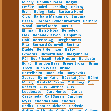
Mihály
Babulka Péter
Bagdy
Emőke
Baird T. Spalding
Baktay
Ervin
Balogh Béla
Barbara Hand
Clow
Barbara Marcainak
Barbara
Pease
Barbara Taylor Bradford
Barbara
Wood
Barbel Mohr
Bart D.
Ehrman
Belső Nóra
Benedek
Elek
Benedek István
Benjamin
Hoff
Berente Ági
Berghammer
Rita
Bernard Cornwell
Bertha
Dudde
Bert Hellinger
Betty
Edwards
Bicsérdi Béla
Biegelbauer
Pál
Bob Frissell
Bob Proctor
Boldizsár
Ildikó
Brandon Bays
Brené Brown
Brian
Tracy
Brian Weiss
Bruno
Bettelheim
Buda Béla
Bunyevácz
Zsuzsa
Byron Katie
Bácskai Júlia
Bálint
Mihály
Bánki M. Csaba
C. G. Jung
C. J.
Roberts
C. W. Gortner
C. W.
Leadbeater
Cara Hunter
Carlos
Castaneda
Carl Sagan
Caroline
Myss
Chanda Hahn
Charles
Berlitz
Charles Dickens
Chrissie
Gallagher-Mundy
Christa Meves
Colleen