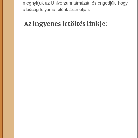
megnyitjuk az Univerzum tárházát, és engedjük, hogy
a bőség folyama felénk áramoljon.
Az ingyenes letöltés linkje: