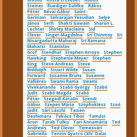
Steiner
Ruediger Dahlke
Rákos
Péter
Révai Gábor
Saint-
Germain
Selvarajan Yesudian
Selye
János
Seth
Shakti Gawain
Sharon L.
Lechter
Shirley Maclaine
Sid
Clever
Singer Magdolna
Sri Chinmoy
Sri
Nisargadatta Maharaj
Srí Ramana
Maharsi
Stanislav
Grof
Stendhal
Stephen Arroyo
Stephen
Hawking
Stephenie Meyer
Stephen
King
Steve Andreas
Steve
Biddulph
Stuart Wilde
Susan
Forward
Susanne Bruns
Susanne
Valliéres
Swami Rama
Swami
Vivekananda
Szabó György
Szabó
Judit
Szabó Magda
Szabó
Péter
Szegedi Katalin
Szendi
Gábor
Szepes Mária
Szophoklész
Szoó
Judit
Sári László
Taisen
Deshimaru
Takács Tibor
Tamási
Áron
Tarab Tulku
Tari Annamária
Ted
Andrews
Ted Clever
Temesvári
Gabriella
Tenzin Gyatco (XIV. Dalai