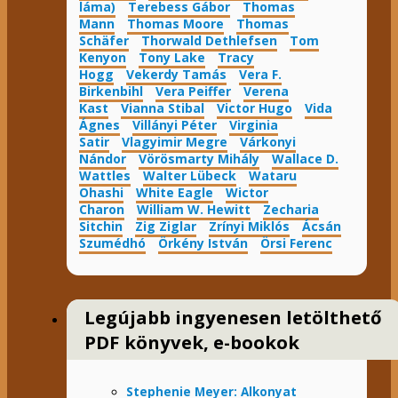
láma)
Terebess Gábor
Thomas
Mann
Thomas Moore
Thomas
Schäfer
Thorwald Dethlefsen
Tom
Kenyon
Tony Lake
Tracy
Hogg
Vekerdy Tamás
Vera F.
Birkenbihl
Vera Peiffer
Verena
Kast
Vianna Stibal
Victor Hugo
Vida
Ágnes
Villányi Péter
Virginia
Satir
Vlagyimir Megre
Várkonyi
Nándor
Vörösmarty Mihály
Wallace D.
Wattles
Walter Lübeck
Wataru
Ohashi
White Eagle
Wictor
Charon
William W. Hewitt
Zecharia
Sitchin
Zig Ziglar
Zrínyi Miklós
Ácsán
Szumédhó
Örkény István
Örsi Ferenc
Legújabb ingyenesen letölthető
PDF könyvek, e-bookok
Stephenie Meyer: Alkonyat