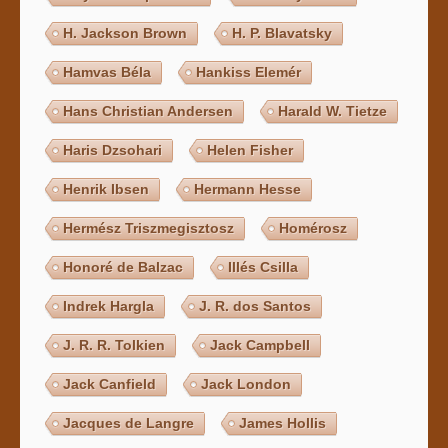
H. Jackson Brown
H. P. Blavatsky
Hamvas Béla
Hankiss Elemér
Hans Christian Andersen
Harald W. Tietze
Haris Dzsohari
Helen Fisher
Henrik Ibsen
Hermann Hesse
Hermész Triszmegisztosz
Homérosz
Honoré de Balzac
Illés Csilla
Indrek Hargla
J. R. dos Santos
J. R. R. Tolkien
Jack Campbell
Jack Canfield
Jack London
Jacques de Langre
James Hollis