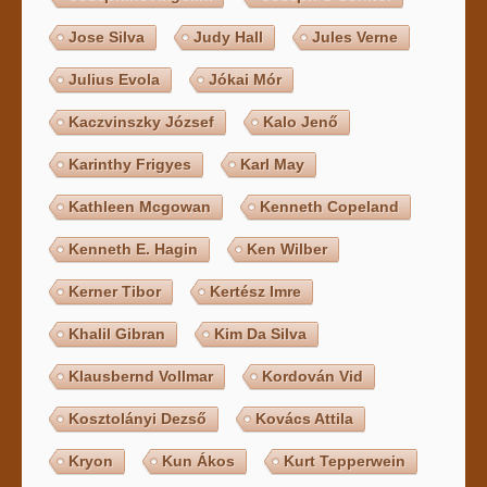
Jose Silva
Judy Hall
Jules Verne
Julius Evola
Jókai Mór
Kaczvinszky József
Kalo Jenő
Karinthy Frigyes
Karl May
Kathleen Mcgowan
Kenneth Copeland
Kenneth E. Hagin
Ken Wilber
Kerner Tibor
Kertész Imre
Khalil Gibran
Kim Da Silva
Klausbernd Vollmar
Kordován Vid
Kosztolányi Dezső
Kovács Attila
Kryon
Kun Ákos
Kurt Tepperwein