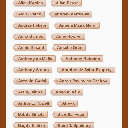
Allan Kardec
Allan Pease
Alon Gratch
Andrew Matthews
András Fekete
Angela Maria Marui
Anna Barnes
Anne Hooper
Annie Besant
Anselm Grün
Anthony de Mello
Anthony Robbins
Anthony Strano
Antoine de Saint-Exupéry
Antonin Gadal
Anton Pavlovics Csehov
Arany János
Arató Mihály
Arthur E. Powell
Atreya
Babits Mihály
Babulka Péter
Bagdy Emőke
Baird T. Spalding