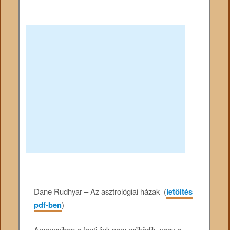
Dane Rudhyar – Az asztrológiai házak (
letöltés
pdf-ben
)
Amennyiben a fenti link nem működik, vagy a