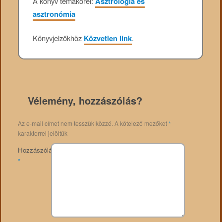
A könyv témakörei:
Asztrológia és
asztronómia
Könyvjelzőkhöz
Közvetlen link
.
Vélemény, hozzászólás?
Az e-mail címet nem tesszük közzé.
A kötelező mezőket
*
karakterrel jelöltük
Hozzászólás
*