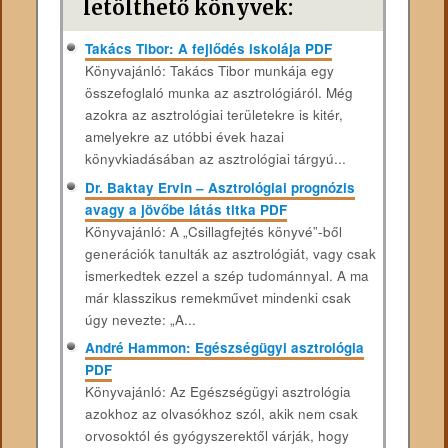
letölthető könyvek:
Takács Tibor: A fejlődés iskolája PDF
Könyvajánló: Takács Tibor munkája egy
összefoglaló munka az asztrológiáról. Még
azokra az asztrológiai területekre is kitér,
amelyekre az utóbbi évek hazai
könyvkiadásában az asztrológiai tárgyú...
Dr. Baktay Ervin – Asztrológiai prognózis
avagy a jövőbe látás titka PDF
Könyvajánló: A „Csillagfejtés könyvé”-ből
generációk tanulták az asztrológiát, vagy csak
ismerkedtek ezzel a szép tudománnyal. A ma
már klasszikus remekművet mindenki csak
úgy nevezte: „A...
André Hammon: Egészségügyi asztrológia
PDF
Könyvajánló: Az ​Egészségügyi asztrológia
azokhoz az olvasókhoz szól, akik nem csak
orvosoktól és gyógyszerektől várják, hogy