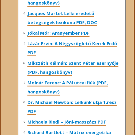
hangoskönyv)
Jacques Martel: Lelki eredetű
betegségek lexikona PDF, DOC
Jókai Mór: Aranyember PDF
Lázár Ervin: A Négyszögletű Kerek Erdő
PDF
Mikszáth Kálmán: Szent Péter esernyője
(PDF, hangoskönyv)
Molnár Ferenc: A Pál utcai fiúk (PDF,
hangoskönyv)
Dr. Michael Newton: Lelkünk útja 1.rész
PDF
Michaela Riedl – Jóni-masszázs PDF
Richard Bartlett – Mátrix energetika