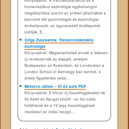
Könyvajánló: A tranzakcióanalízis és a
humanisztikus asztrológia egybehangzó
megállapítása szerint az emberi játszmákat a
bennünk élő pszichológiai és asztrológiai
archetípusok, az úgynevezett énállapotok
indítják. E...
Griga Zuszsanna: Transzcendentális
asztrológia
Könyvajánló: Megismerheted annak a teljesen
új rendszernek az alapjait, amelyet
Budapesten az Avalonban, és Londonban a
London School of Astrology-ban tanítok, s
amely figyelembe veszi...
Melocco János – Út és sors PDF
Könyvajánló: E könyv új összefüggéseket tár
fel Kelet és Nyugat között : az ősi indiai
holdházak és a 12 jegy összefüggéseit
részletezi az indiai mozgó...