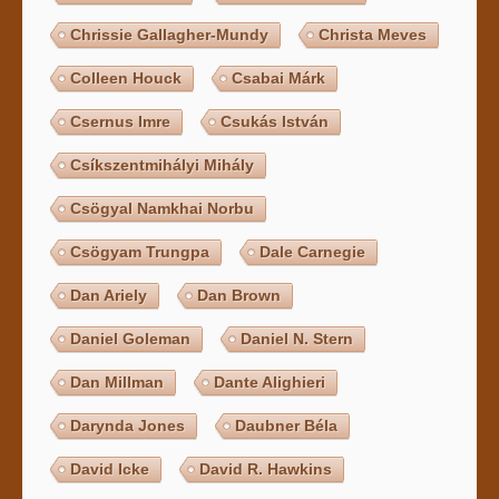
Chrissie Gallagher-Mundy
Christa Meves
Colleen Houck
Csabai Márk
Csernus Imre
Csukás István
Csíkszentmihályi Mihály
Csögyal Namkhai Norbu
Csögyam Trungpa
Dale Carnegie
Dan Ariely
Dan Brown
Daniel Goleman
Daniel N. Stern
Dan Millman
Dante Alighieri
Darynda Jones
Daubner Béla
David Icke
David R. Hawkins