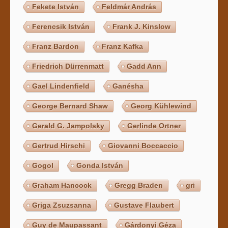
Fekete István
Feldmár András
Ferencsik István
Frank J. Kinslow
Franz Bardon
Franz Kafka
Friedrich Dürrenmatt
Gadd Ann
Gael Lindenfield
Ganésha
George Bernard Shaw
Georg Kühlewind
Gerald G. Jampolsky
Gerlinde Ortner
Gertrud Hirschi
Giovanni Boccaccio
Gogol
Gonda István
Graham Hancock
Gregg Braden
gri
Griga Zsuzsanna
Gustave Flaubert
Guy de Maupassant
Gárdonyi Géza