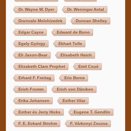
Dr. Wayne W. Dyer
Dr. Weninger Antal
Drunvalo Melchizedek
Duncan Shelley
Edgar Cayce
Edward de Bono
Egely György
Ekhart Tolle
Eli Jaxon-Bear
Elisabeth Haich
Elizabeth Clare Prophet
Emil Coué
Erhard F. Freitag
Eric Berne
Erich Fromm
Erich von Däniken
Erika Johansen
Esther Vilar
Esther és Jerry Hicks
Eugene T. Gendlin
F. E. Eckard Strohm
F. Várkonyi Zsuzsa