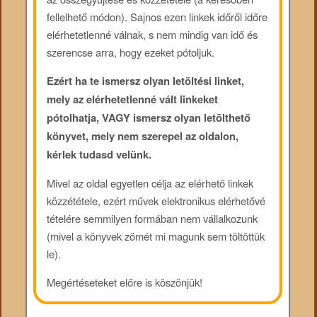
fellelhető módon). Sajnos ezen linkek időről időre
elérhetetlenné válnak, s nem mindig van idő és
szerencse arra, hogy ezeket pótoljuk.
Ezért ha te ismersz olyan letöltési linket,
mely az elérhetetlenné vált linkeket
pótolhatja, VAGY ismersz olyan letölthető
könyvet, mely nem szerepel az oldalon,
kérlek tudasd velünk.
Mivel az oldal egyetlen célja az elérhető linkek
közzététele, ezért művek elektronikus elérhetővé
tételére semmilyen formában nem vállalkozunk
(mivel a könyvek zömét mi magunk sem töltöttük
le).
Megértéseteket előre is köszönjük!