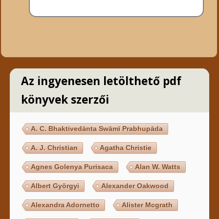
Az ingyenesen letölthető pdf
könyvek szerzői
A. C. Bhaktivedānta Swāmī Prabhupāda
A. J. Christian
Agatha Christie
Agnes Golenya Purisaca
Alan W. Watts
Albert Györgyi
Alexander Oakwood
Alexandra Adornetto
Alister Mcgrath