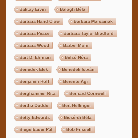
Baktay Ervin
Balogh Béla
Barbara Hand Clow
Barbara Marcainak
Barbara Pease
Barbara Taylor Bradford
Barbara Wood
Barbel Mohr
Bart D. Ehrman
Belső Nóra
Benedek Elek
Benedek István
Benjamin Hoff
Berente Ági
Berghammer Rita
Bernard Cornwell
Bertha Dudde
Bert Hellinger
Betty Edwards
Bicsérdi Béla
Biegelbauer Pál
Bob Frissell