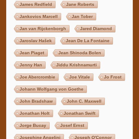
James Redfield
Jane Roberts
Jankovics Marcell
Jan Tober
Jan van Rijckenborgh
Jared Diamond
Jaroslav Hašek
Jean De La Fontaine
Jean Piaget
Jean Shinoda Bolen
Jenny Han
Jiddu Krishnamurti
Joe Abercrombie
Joe Vitale
Jo Frost
Johann Wolfgang von Goethe
John Bradshaw
John C. Maxwell
Jonathan Holt
Jonathan Swift
Jorge Bucay
Josef Ernst
Josephine Angelini
Joseph O'Connor