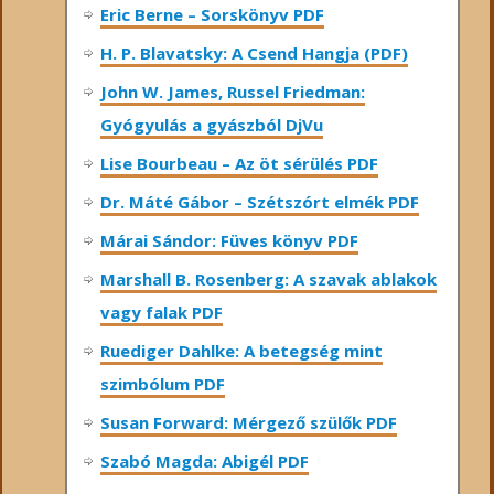
Eric Berne – Sorskönyv PDF
H. P. Blavatsky: A Csend Hangja (PDF)
John W. James, Russel Friedman:
Gyógyulás a gyászból DjVu
Lise Bourbeau – Az öt sérülés PDF
Dr. Máté Gábor – Szétszórt elmék PDF
Márai Sándor: Füves könyv PDF
Marshall B. Rosenberg: A szavak ablakok
vagy falak PDF
Ruediger Dahlke: A betegség mint
szimbólum PDF
Susan Forward: Mérgező szülők PDF
Szabó Magda: Abigél PDF