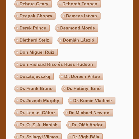
Debora Geary
Deborah Tannen
Deepak Chopra
Demecs István
Derek Prince
Desmond Morris
Diethard Stelz
Domján László
Don Miguel Ruiz
Don Richard Riso és Russ Hudson
Dosztojevszkij
Dr. Doreen Virtue
Dr. Frank Bruno
Dr. Hetényi Ernő
Dr. Jozeph Murphy
Dr. Komin Vladimir
Dr. Lenkei Gábor
Dr. Michael Newton
Dr. O. Z. A. Hanish
Dr. Oláh Andor
Dr. Szilágyi Vilmos
Dr. Vígh Béla