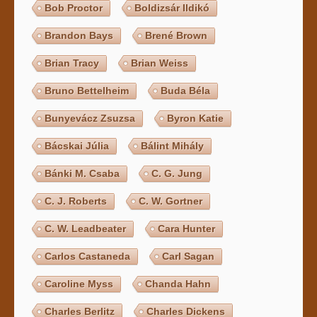
Bob Proctor
Boldizsár Ildikó
Brandon Bays
Brené Brown
Brian Tracy
Brian Weiss
Bruno Bettelheim
Buda Béla
Bunyevácz Zsuzsa
Byron Katie
Bácskai Júlia
Bálint Mihály
Bánki M. Csaba
C. G. Jung
C. J. Roberts
C. W. Gortner
C. W. Leadbeater
Cara Hunter
Carlos Castaneda
Carl Sagan
Caroline Myss
Chanda Hahn
Charles Berlitz
Charles Dickens