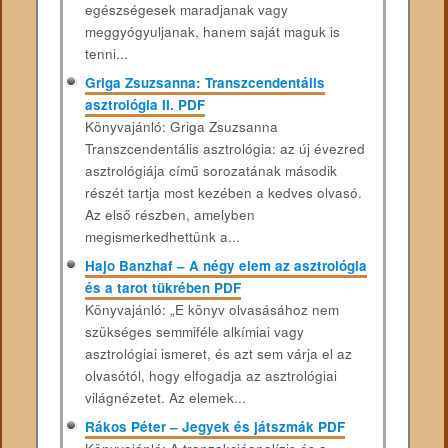
egészségesek maradjanak vagy
meggyógyuljanak, hanem saját maguk is
tenni...
Griga Zsuzsanna: Transzcendentális
asztrológia II. PDF
Könyvajánló: Griga Zsuzsanna
Transzcendentális asztrológia: az új évezred
asztrológiája című sorozatának második
részét tartja most kezében a kedves olvasó.
Az első részben, amelyben
megismerkedhettünk a...
Hajo Banzhaf – A négy elem az asztrológia
és a tarot tükrében PDF
Könyvajánló: „E könyv olvasásához nem
szükséges semmiféle alkímiai vagy
asztrológiai ismeret, és azt sem várja el az
olvasótól, hogy elfogadja az asztrológiai
világnézetet. Az elemek...
Rákos Péter – Jegyek és játszmák PDF