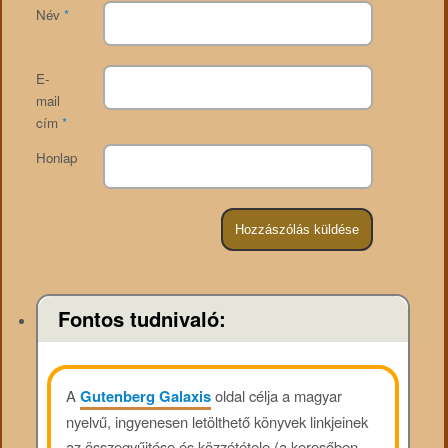
Név
*
E-
mail
cím
*
Honlap
Fontos tudnivaló:
A
Gutenberg Galaxis
oldal célja a magyar
nyelvű, ingyenesen letölthető könyvek linkjeinek
az összegyűjtése és közzététele (a keresőben