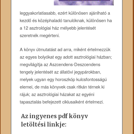
leggyakorlatiasabb, ezért különösen ajánlható a
kezdő és középhaladó tanulóknak, különösen ha
a 12 asztrológiai ház mélyebb jelentését
szeretnék megérteni.
A könyv útmutatást ad arra, miként értelmezzük
az egyes bolyókat egy adott asztrológiai házban;
megvilágítja az Aszcendens-Deszcendens
tengely jelentését az állatövi jegypárokban,
melyek ugyan egy horoszkóp kulcsfontosságú
elemei, de más könyvek csak ritkán térnek ki
rájuk; az asztrológiai házakat az egyéni
tapasztalás befejezett ciklusaiként értelmezi.
Az ingyenes pdf könyv
letöltési linkje: