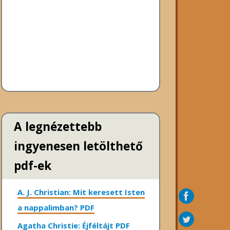
A legnézettebb
ingyenesen letölthető
pdf-ek
A. J. Christian: Mit keresett Isten
a nappalimban? PDF
Agatha Christie: Éjféltájt PDF