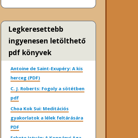
Legkeresettebb
ingyenesen letölthető
pdf könyvek
Antoine de Saint-Exupéry: A kis
herceg (PDF)
C. J. Roberts: Fogoly a sötétben
pdf
Choa Kok Sui: Meditációs
gyakorlatok a lélek feltárására
PDF
Fekete István: A Koppányi Aga