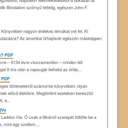
ivégzésétől, Napóleon felemelkedésétől a bukásán át
dik Birodalom szörnyű tetteiig, egészen John F.
 Könyvében nagyon érdekes témákat vet fel. Ki
-utazásra? Az amerikai űrhajósok egészen másképpen
ak? PDF
vre – 5134 évre visszamenően – minden téli
el 9 óra után a napsugár behatol az óriás...
e PDF
leges történetekről számol be könyvében: olyan
ek előző életükre. Megtörtént eseteken keresztül
, a...
jVu
addon írta. Ő csak a titkárnő szerepét töltötte be a
, mint egy szellem....