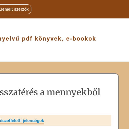
Kiemelt szerzők
nyelvű pdf könyvek, e-bookok
sszatérés a mennyekből
észetfeletti jelenségek