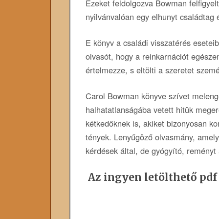
Ezeket feldolgozva Bowman felfigye
nyilvánvalóan egy elhunyt családtag é
E könyv a családi visszatérés esetei
olvasót, hogy a reinkarnációt egész
értelmezze, s eltölti a szeretet szem
Carol Bowman könyve szívet melenget
halhatatlanságába vetett hitük mege
kétkedőknek is, akiket bizonyosan ko
tények. Lenyűgöző olvasmány, amely n
kérdések által, de gyógyító, reményt 
Az ingyen letölthető pdf