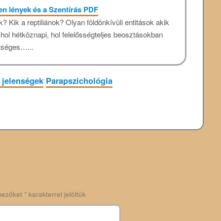
en lények és a Szentírás PDF
 Kik a reptiliánok? Olyan földönkívüli entitások akik
 hol hétköznapi, hol felelősségteljes beosztásokban
tséges…...
i jelenségek
Parapszichológia
mezőket
*
karakterrel jelöltük