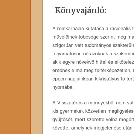
Könyvajánló:
A reinkarnáció kutatása a racionális
művelőinek többsége szerint még m
szigorúan vett tudományos szakterül
folyamatosan nő azoknak a szakemb
akik egyre növekvő hittel és elkötele
erednek e ma még feltérképezetlen, 
éppen napjainkban kikristályosító terü
nyomába.
A Visszatérés a mennyekből nem vallá
kis gyermekek közvetlen megfigyelés
gyűjtését, mert szerette volna megért
követte, amelynek megjelenése után t