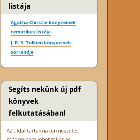
listája
Agatha Christie könyveinek
tematikus listája
J. R. R. Tolkien könyveinek
sorrendje
Segíts nekünk új pdf
könyvek
felkutatásában!
Az oldal tartalma természetes
módon nem lehet teljes és