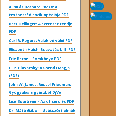
Allan és Barbara Pease: A
testbeszéd enciklopédiája PDF
Bert Hellinger: A ​szeretet rendje
PDF
Carl R. Rogers: Valakivé válni PDF
Elisabeth Haich: Beavatás I.-II. PDF
Eric Berne – Sorskönyv PDF
H. P. Blavatsky: A Csend Hangja
(PDF)
John W. James, Russel Friedman:
Gyógyulás a gyászból DjVu
Lise Bourbeau – Az öt sérülés PDF
Dr. Máté Gábor – Szétszórt elmék