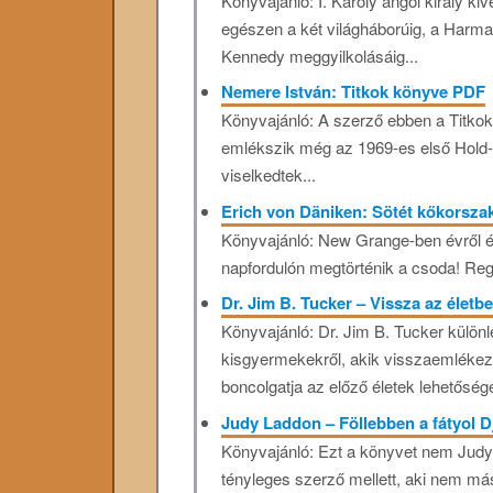
Könyvajánló: I. Károly angol király k
egészen a két világháborúig, a Harma
Kennedy meggyilkolásáig...
Nemere István: Titkok könyve PDF
Könyvajánló: A szerző ebben a Titkok
emlékszik még az 1969-es első Hold
viselkedtek...
Erich von Däniken: Sötét kőkorsz
Könyvajánló: New Grange-ben évről é
napfordulón megtörténik a csoda! Regg
Dr. Jim B. Tucker – Vissza az életb
Könyvajánló: Dr. Jim B. Tucker külön
kisgyermekekről, akik visszaemlékezn
boncolgatja az előző életek lehetőségét
Judy Laddon – Föllebben a fátyol D
Könyvajánló: Ezt a könyvet nem Judy L
tényleges szerző mellett, aki nem más