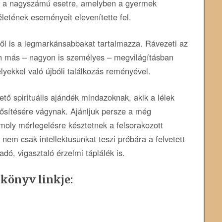
lt a nagyszámú esetre, amelyben a gyermek
letének eseményeit elevenítette fel.
ből is a legmarkánsabbakat tartalmazza. Rávezeti az
en más – nagyon is személyes – megvilágításban
élyekkel való újbóli találkozás reményével.
ő spirituális ajándék mindazoknak, akik a lélek
rősítésére vágynak. Ajánljuk persze a még
moly mérlegelésre késztetnek a felsorakozott
em csak intellektusunkat teszi próbára a felvetett
adó, vigasztaló érzelmi táplálék is.
 könyv linkje: