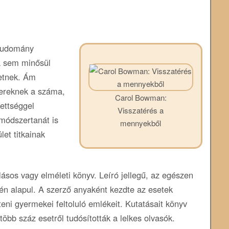
 tudomány
a sem minősül
etnek. Ám
ereknek a száma,
Carol Bowman:
zettséggel
Visszatérés a
módszertanát is
mennyekből
let titkainak
sos vagy elméleti könyv. Leíró jellegű, az egészen
én alapul. A szerző anyaként kezdte az esetek
eni gyermekei feltoluló emlékeit. Kutatásait könyv
öbb száz esetről tudósították a lelkes olvasók.