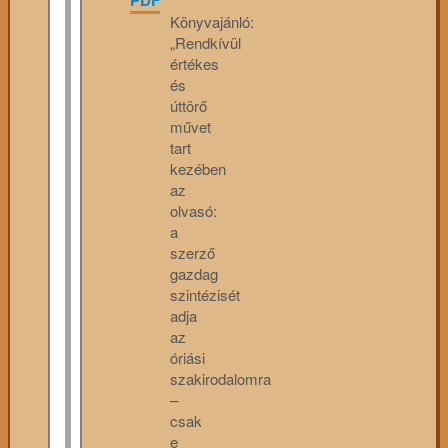
Könyvajánló:
„Rendkívül
értékes
és
úttörő
művet
tart
kezében
az
olvasó:
a
szerző
gazdag
szintézisét
adja
az
óriási
szakirodalomra
–
csak
e