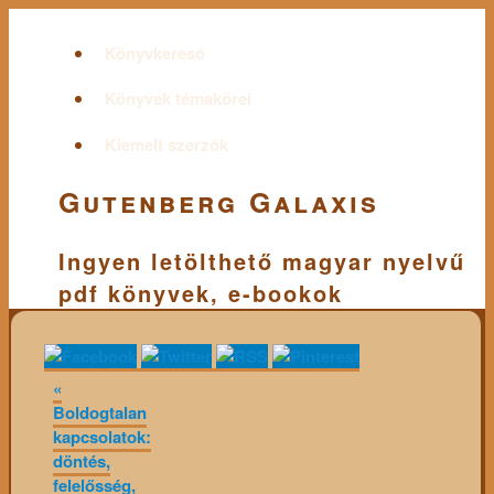
Könyvkereső
Könyvek témakörei
Kiemelt szerzők
Gutenberg Galaxis
Ingyen letölthető magyar nyelvű
pdf könyvek, e-bookok
«
Boldogtalan
kapcsolatok:
döntés,
felelősség,