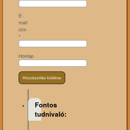
E-
mail
cím
*
Honlap
Fontos
tudnivaló: