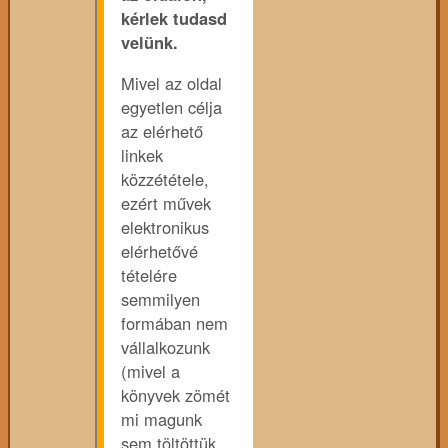
kérlek tudasd
velünk.
Mivel az oldal
egyetlen célja
az elérhető
linkek
közzététele,
ezért művek
elektronikus
elérhetővé
tételére
semmilyen
formában nem
vállalkozunk
(mivel a
könyvek zömét
mi magunk
sem töltöttük