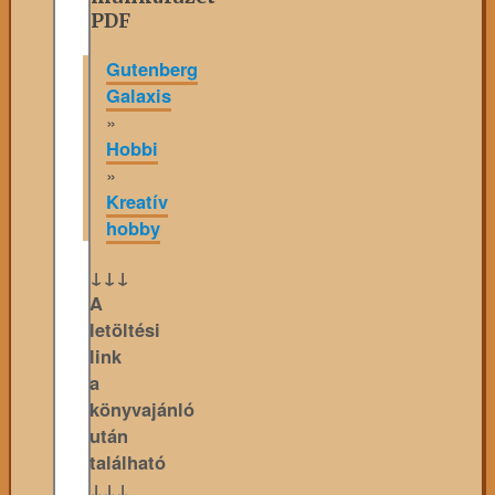
PDF
Gutenberg
Galaxis
»
Hobbi
»
Kreatív
hobby
↓↓↓
A
letöltési
link
a
könyvajánló
után
található
↓↓↓