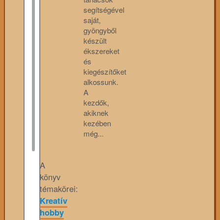
segítségével
saját,
gyöngyből
készült
ékszereket
és
kiegészítőket
alkossunk.
A
kezdők,
akiknek
kezében
még...
A
könyv
témakörei:
Kreatív
hobby