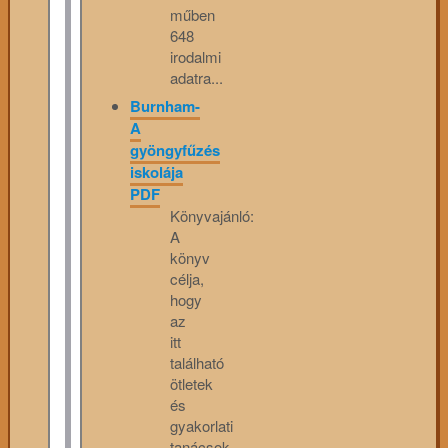
műben
648
irodalmi
adatra...
Burnham-
A
gyöngyfűzés
iskolája
PDF
Könyvajánló:
A
könyv
célja,
hogy
az
itt
található
ötletek
és
gyakorlati
tanácsok