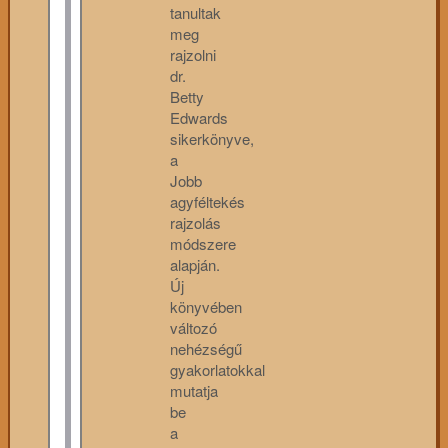
tanultak
meg
rajzolni
dr.
Betty
Edwards
sikerkönyve,
a
Jobb
agyféltekés
rajzolás
módszere
alapján.
Új
könyvében
változó
nehézségű
gyakorlatokkal
mutatja
be
a