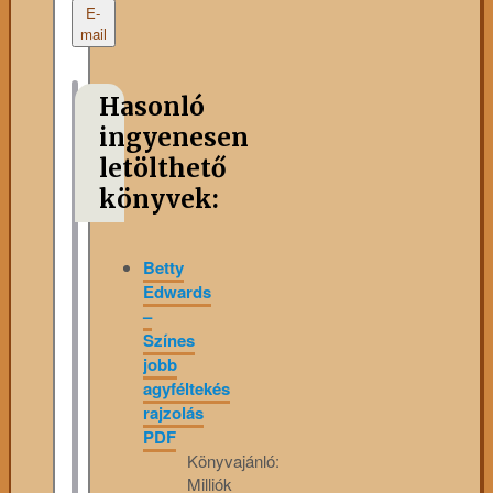
E-
mail
Hasonló
ingyenesen
letölthető
könyvek:
Betty
Edwards
–
Színes
jobb
agyféltekés
rajzolás
PDF
Könyvajánló:
Milliók