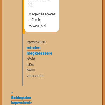
le).
Megértéseteket
előre is
köszönjük!
Igyekszünk
minden
megkeresésre
rövid
időn
belül
válaszolni.
«
Boldogtalan
kapcsolatok: