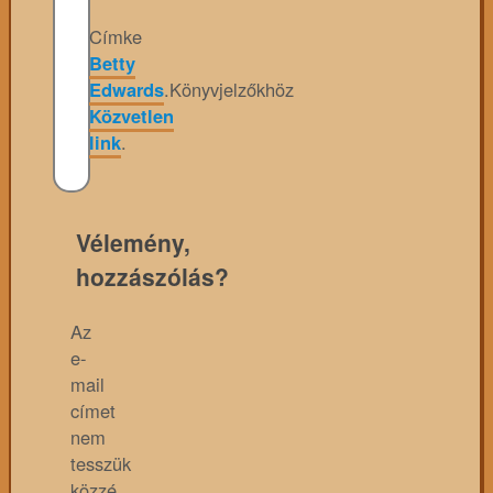
Címke
Betty
Edwards
.
Könyvjelzőkhöz
Közvetlen
link
.
Vélemény,
hozzászólás?
Az
e-
mail
címet
nem
tesszük
közzé.