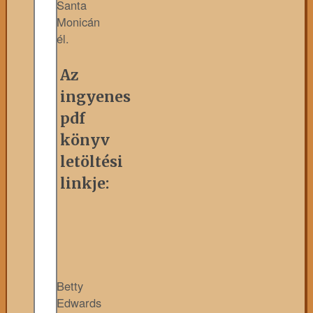
Santa
Monicán
él.
Az
ingyenes
pdf
könyv
letöltési
linkje:
Betty
Edwards