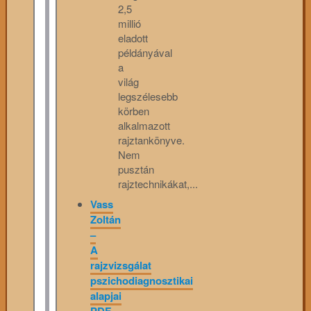
2,5
millió
eladott
példányával
a
világ
legszélesebb
körben
alkalmazott
rajztankönyve.
Nem
pusztán
rajztechnikákat,...
Vass
Zoltán
–
A
rajzvizsgálat
pszichodiagnosztikai
alapjai
PDF