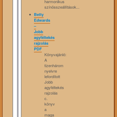
harmonikus
színösszeállítások...
Betty
Edwards
–
Jobb
agyféltekés
rajzolás
PDF
Könyvajánló:
A
tizenhárom
nyelvre
lefordított
Jobb
agyféltekés
rajzolás
c.
könyv
a
maga