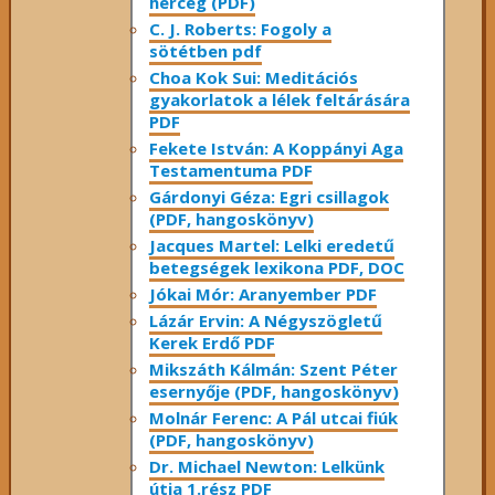
herceg (PDF)
C. J. Roberts: Fogoly a
sötétben pdf
Choa Kok Sui: Meditációs
gyakorlatok a lélek feltárására
PDF
Fekete István: A Koppányi Aga
Testamentuma PDF
Gárdonyi Géza: Egri csillagok
(PDF, hangoskönyv)
Jacques Martel: Lelki eredetű
betegségek lexikona PDF, DOC
Jókai Mór: Aranyember PDF
Lázár Ervin: A Négyszögletű
Kerek Erdő PDF
Mikszáth Kálmán: Szent Péter
esernyője (PDF, hangoskönyv)
Molnár Ferenc: A Pál utcai fiúk
(PDF, hangoskönyv)
Dr. Michael Newton: Lelkünk
útja 1.rész PDF