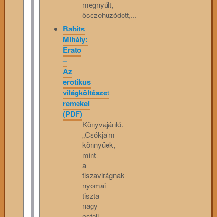
megnyúlt,
összehúzódott,...
Babits
Mihály:
Erato
–
Az
erotikus
világköltészet
remekei
(PDF)
Könyvajánló:
„Csókjaim
könnyüek,
mint
a
tiszavirágnak
nyomai
tiszta
nagy
esteli