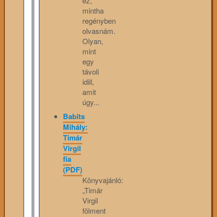
ez,
mintha
regényben
olvasnám.
Olyan,
mint
egy
távoli
idill,
amit
úgy...
Babits
Mihály:
Timár
Virgil
fia
(PDF)
Könyvajánló:
„Timár
Virgil
fölment