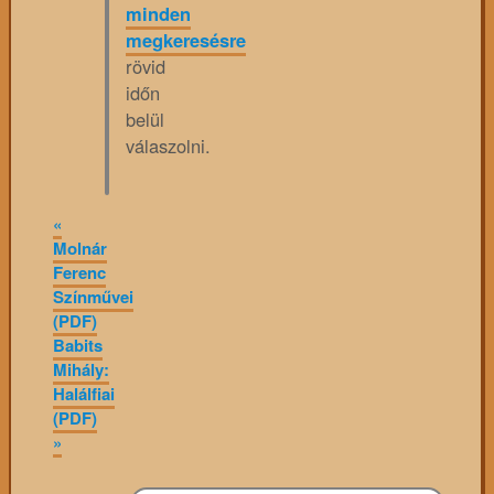
minden
megkeresésre
rövid
időn
belül
válaszolni.
«
Molnár
Ferenc
Színművei
(PDF)
Babits
Mihály:
Halálfiai
(PDF)
»