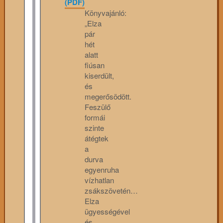
(PDF)
Könyvajánló:
„Elza
pár
hét
alatt
fiúsan
kiserdült,
és
megerősödött.
Feszülő
formái
szinte
átégtek
a
durva
egyenruha
vízhatlan
zsákszövetén…
Elza
ügyességével
és