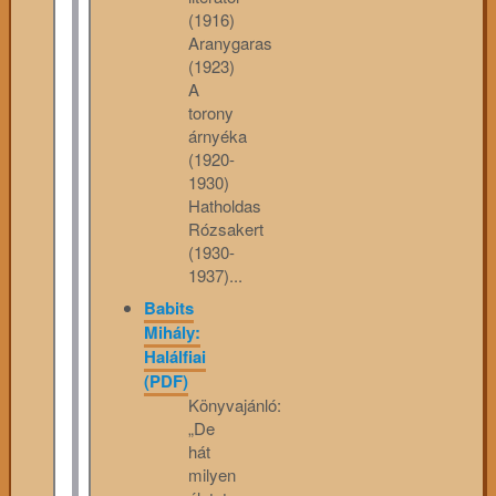
(1916)
Aranygaras
(1923)
A
torony
árnyéka
(1920-
1930)
Hatholdas
Rózsakert
(1930-
1937)...
Babits
Mihály:
Halálfiai
(PDF)
Könyvajánló:
„De
hát
milyen