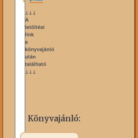
↓↓↓
A
letöltési
link
a
könyvajánló
után
található
↓↓↓
Könyvajánló: