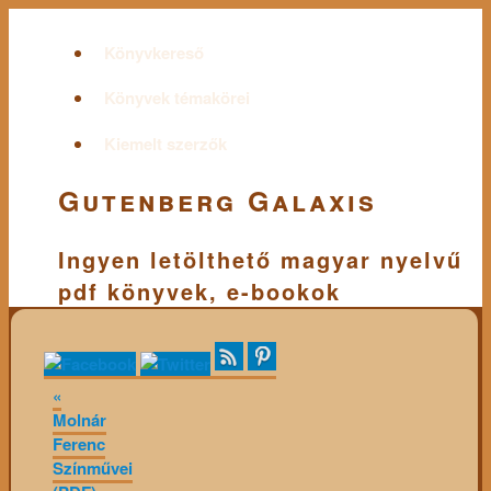
Könyvkereső
Könyvek témakörei
Kiemelt szerzők
Gutenberg Galaxis
Ingyen letölthető magyar nyelvű
pdf könyvek, e-bookok
«
Molnár
Ferenc
Színművei