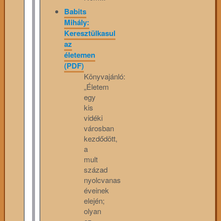
Babits
Mihály:
Keresztülkasul
az
életemen
(PDF)
Könyvajánló:
„Életem
egy
kis
vidéki
városban
kezdődött,
a
mult
század
nyolcvanas
éveinek
elején;
olyan