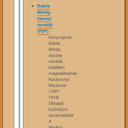
Babits
Mihály
összes
novellái
(PDF)
Könyvajánló:
Babits
Mihály
összes
novellái
kötetben
megtalálhatóak:
Karácsonyi
Madonna
(1907-
1918)
Útinapló
különböző
esztendőkből
A
literátor