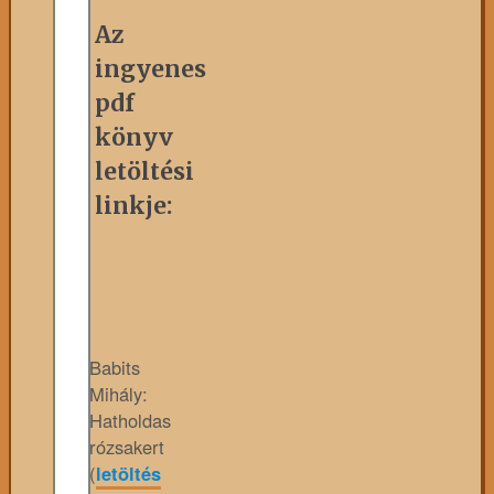
Az
ingyenes
pdf
könyv
letöltési
linkje:
Babits
Mihály:
Hatholdas
rózsakert
(
letöltés