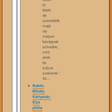
tó
felett;
de
szeretőidé
majd
oly
mélyen
bevágnak
szivedbe,
mint
ekék
és
súlyos
szekerek.”
Az...
Babits
Mihály:
Kártyavár;
Elza
pilóta