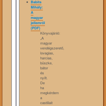
Babits
Mihály:
A
magyar
jellemről
(PDF)
Könyvajánló:
„A
magyar
vendégszerető,
lovagias,
harcias,
büszke,
bátor
és
nyílt.
De
ha
megkérdem
a
castiliait