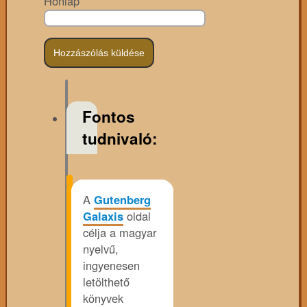
Honlap
Fontos
tudnivaló:
A
Gutenberg
Galaxis
oldal
célja a magyar
nyelvű,
ingyenesen
letölthető
könyvek