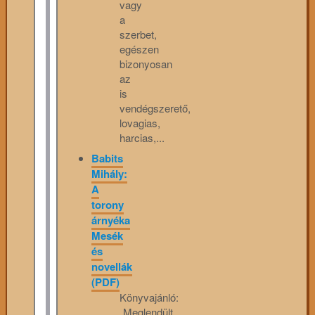
vagy
a
szerbet,
egészen
bizonyosan
az
is
vendégszerető,
lovagias,
harcias,...
Babits
Mihály:
A
torony
árnyéka
Mesék
és
novellák
(PDF)
Könyvajánló:
„Meglendült