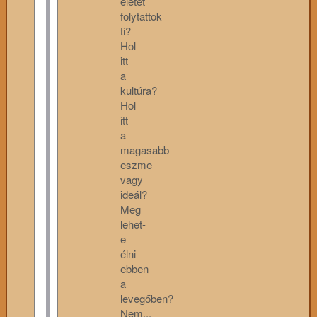
életet
folytattok
ti?
Hol
itt
a
kultúra?
Hol
itt
a
magasabb
eszme
vagy
ideál?
Meg
lehet-
e
élni
ebben
a
levegőben?
Nem...