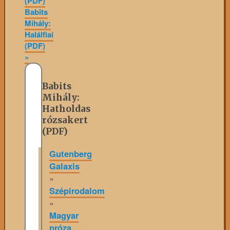
(PDF)
Babits
Mihály:
Halálfiai
(PDF)
»
Babits
Mihály:
Hatholdas
rózsakert
(PDF)
Gutenberg
Galaxis
»
Szépirodalom
»
Magyar
próza