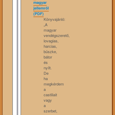
magyar
jellemről
(PDF)
Könyvajánló:
„A
magyar
vendégszerető,
lovagias,
harcias,
büszke,
bátor
és
nyílt.
De
ha
megkérdem
a
castiliait
vagy
a
szerbet,