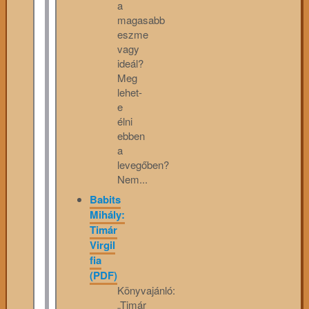
a
magasabb
eszme
vagy
ideál?
Meg
lehet-
e
élni
ebben
a
levegőben?
Nem...
Babits
Mihály:
Timár
Virgil
fia
(PDF)
Könyvajánló:
„Timár