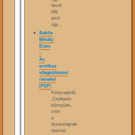
távoli
idill,
amit
úgy...
Babits
Mihály:
Erato
–
Az
erotikus
világköltészet
remekei
(PDF)
Könyvajánló:
„Csókjaim
könnyüek,
mint
a
tiszavirágnak
nyomai