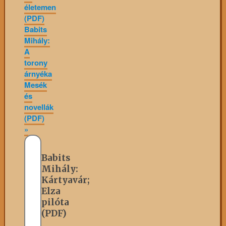
életemen
(PDF)
Babits
Mihály:
A
torony
árnyéka
Mesék
és
novellák
(PDF)
»
Babits
Mihály:
Kártyavár;
Elza
pilóta
(PDF)