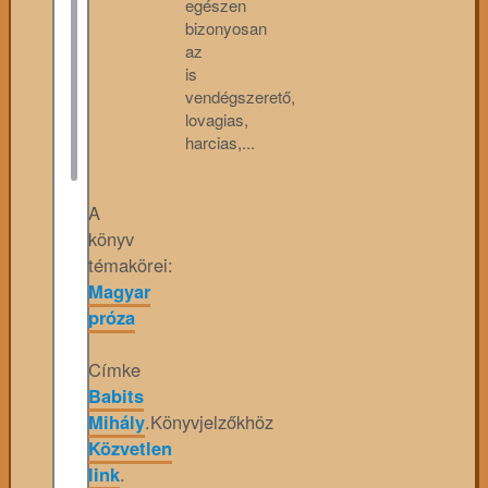
egészen
bizonyosan
az
is
vendégszerető,
lovagias,
harcias,...
A
könyv
témakörei:
Magyar
próza
Címke
Babits
Mihály
.
Könyvjelzőkhöz
Közvetlen
link
.