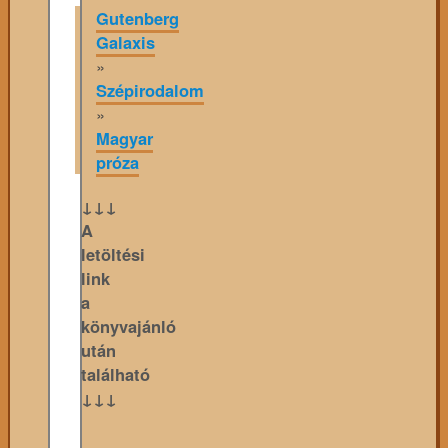
Gutenberg
Galaxis
»
Szépirodalom
»
Magyar
próza
↓↓↓
A
letöltési
link
a
könyvajánló
után
található
↓↓↓