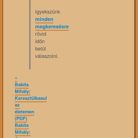
Igyekszünk
minden
megkeresésre
rövid
időn
belül
válaszolni.
«
Babits
Mihály:
Keresztülkasul
az
életemen
(PDF)
Babits
Mihály: