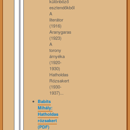
különböző
esztendőkből
A
literátor
(1916)
Aranygaras
(1923)
A
torony
árnyéka
(1920-
1930)
Hatholdas
Rózsakert
(1930-
1937)...
Babits
Mihály:
Hatholdas
rózsakert
(PDF)