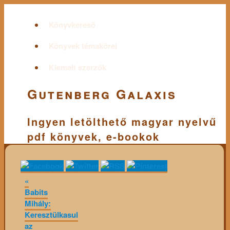
Könyvkereső
Könyvek témakörei
Kiemelt szerzők
Gutenberg Galaxis
Ingyen letölthető magyar nyelvű
pdf könyvek, e-bookok
«
Babits
Mihály:
Keresztülkasul
az