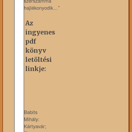
szerszámmá
hajlékonyodik…”
Az
ingyenes
pdf
könyv
letöltési
linkje:
Babits
Mihály:
Kártyavár;