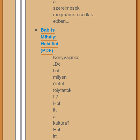
a
szerelmesek
megmámorosodtak
ebben...
Babits
Mihály:
Halálfiai
(PDF)
Könyvajánló:
„De
hát
milyen
életet
folytattok
ti?
Hol
itt
a
kultúra?
Hol
itt