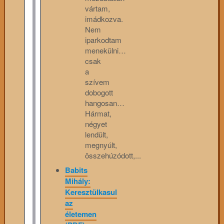
vártam,
imádkozva.
Nem
iparkodtam
menekülni…
csak
a
szívem
dobogott
hangosan…
Hármat,
négyet
lendült,
megnyúlt,
összehúzódott,...
Babits
Mihály:
Keresztülkasul
az
életemen