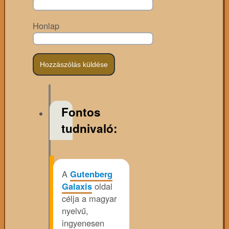
Honlap
Fontos
tudnivaló:
A
Gutenberg
Galaxis
oldal
célja a magyar
nyelvű,
ingyenesen