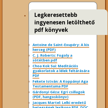
Legkeresettebb
ingyenesen letölthető
pdf könyvek
Antoine de Saint-Exupéry: A kis
herceg (PDF)
C. J. Roberts: Fogoly a
sötétben pdf
Choa Kok Sui: Meditációs
gyakorlatok a lélek feltárására
PDF
Fekete István: A Koppányi Aga
Testamentuma PDF
Gárdonyi Géza: Egri csillagok
(PDF, hangoskönyv)
Jacques Martel: Lelki eredetű
betegségek lexikona PDF, DOC