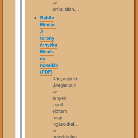
az
artikulátlan,...
Babits
Mihály:
A
torony
árnyéka
Mesék
és
novellák
(PDF)
Könyvajánló:
„Meglendült
az
árnyék,
ingott
előttem
nagy
ingásokkal…
én
mozdulatlan