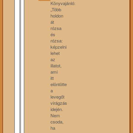
Könyvajánló:
„Több
holdon
át
rózsa
és
rózsa:
képzelni
lehet
az
illatot,
ami
itt
elöntötte
a
levegőt
virágzás
idején.
Nem
csoda,
ha