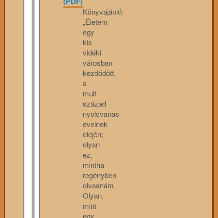
(PDF)
Könyvajánló:
„Életem
egy
kis
vidéki
városban
kezdődött,
a
mult
század
nyolcvanas
éveinek
elején;
olyan
ez,
mintha
regényben
olvasnám.
Olyan,
mint
egy