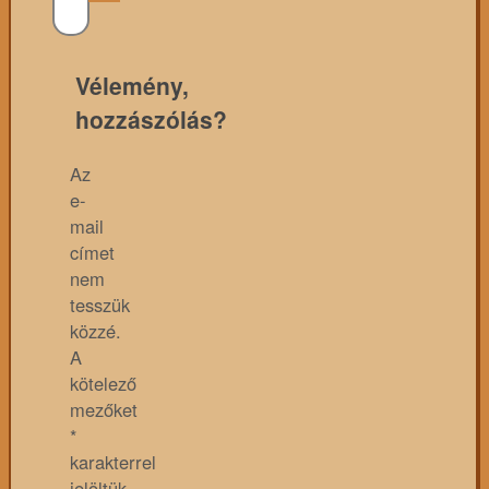
Vélemény,
hozzászólás?
Az
e-
mail
címet
nem
tesszük
közzé.
A
kötelező
mezőket
*
karakterrel
jelöltük