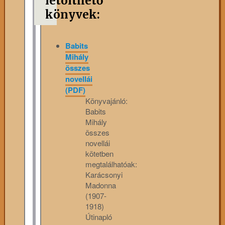
letölthető
könyvek:
Babits
Mihály
összes
novellái
(PDF)
Könyvajánló:
Babits
Mihály
összes
novellái
kötetben
megtalálhatóak:
Karácsonyi
Madonna
(1907-
1918)
Útinapló