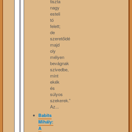
tiszta
nagy
esteli
tó
felett;
de
szeretőidé
majd
oly
mélyen
bevágnak
szivedbe,
mint
ekék
és
súlyos
szekerek.”
Az...
Babits
Mihály:
A