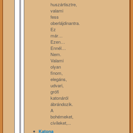
huszártisztre,
valami
fess
oberlájdinantra.
Ez
már…
Ezen…
Ennél…
Nem.
Valami
olyan
finom,
elegáns,
udvari,
grófi
katonáról
ábrándozik.
A
bohémeket,
civileket,...
Katona