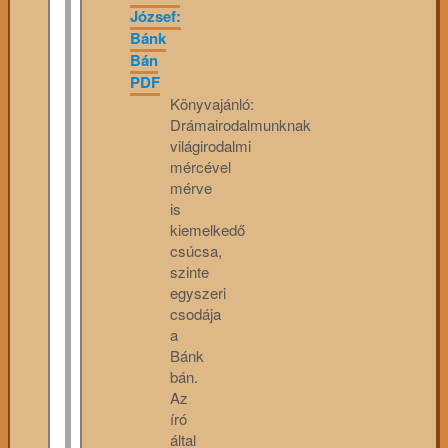
József:
Bánk
Bán
PDF
Könyvajánló:
Drámairodalmunknak
világirodalmi
mércével
mérve
is
kiemelkedő
csúcsa,
szinte
egyszeri
csodája
a
Bánk
bán.
Az
író
által