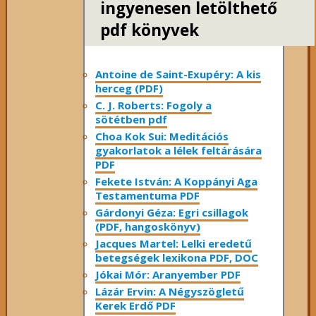
ingyenesen letölthető
pdf könyvek
Antoine de Saint-Exupéry: A kis
herceg (PDF)
C. J. Roberts: Fogoly a
sötétben pdf
Choa Kok Sui: Meditációs
gyakorlatok a lélek feltárására
PDF
Fekete István: A Koppányi Aga
Testamentuma PDF
Gárdonyi Géza: Egri csillagok
(PDF, hangoskönyv)
Jacques Martel: Lelki eredetű
betegségek lexikona PDF, DOC
Jókai Mór: Aranyember PDF
Lázár Ervin: A Négyszögletű
Kerek Erdő PDF