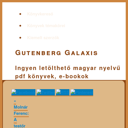
Könyvkereső
Könyvek témakörei
Kiemelt szerzők
Gutenberg Galaxis
Ingyen letölthető magyar nyelvű
pdf könyvek, e-bookok
«
Molnár
Ferenc:
A
testőr