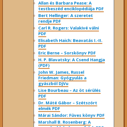
Allan és Barbara Pease: A
testbeszéd enciklopédiája PDF
Bert Hellinger: A ​szeretet
rendje PDF
Carl R. Rogers: Valakivé válni
PDF
Elisabeth Haich: Beavatás I.-II.
PDF
Eric Berne – Sorskönyv PDF
H. P. Blavatsky: A Csend Hangja
(PDF)
John W. James, Russel
Friedman: Gyógyulás a
gyászból DjVu
Lise Bourbeau – Az öt sérülés
PDF
Dr. Máté Gábor – Szétszórt
elmék PDF
Márai Sándor: Füves könyv PDF
Marshall B. Rosenberg: A