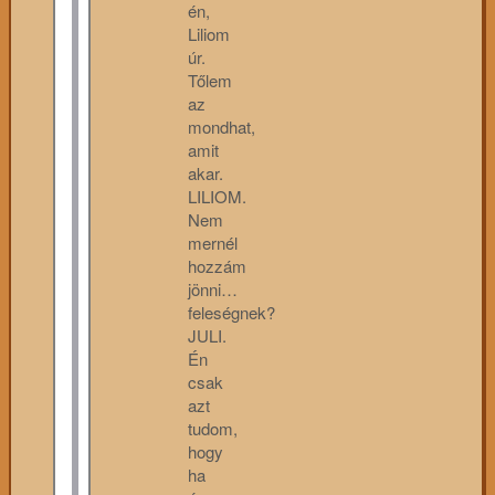
én,
Liliom
úr.
Tőlem
az
mondhat,
amit
akar.
LILIOM.
Nem
mernél
hozzám
jönni…
feleségnek?
JULI.
Én
csak
azt
tudom,
hogy
ha