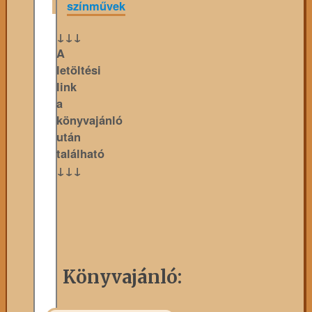
színművek
↓↓↓
A
letöltési
link
a
könyvajánló
után
található
↓↓↓
Könyvajánló: