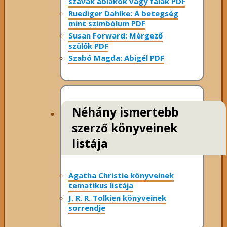
szavak ablakok vagy falak PDF
Ruediger Dahlke: A betegség
mint szimbólum PDF
Susan Forward: Mérgező
szülők PDF
Szabó Magda: Abigél PDF
Néhány ismertebb
szerző könyveinek
listája
Agatha Christie könyveinek
tematikus listája
J. R. R. Tolkien könyveinek
sorrendje