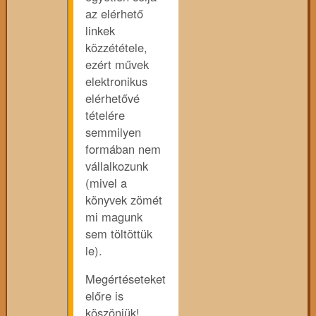
az elérhető
linkek
közzététele,
ezért művek
elektronikus
elérhetővé
tételére
semmilyen
formában nem
vállalkozunk
(mivel a
könyvek zömét
mi magunk
sem töltöttük
le).
Megértéseteket
előre is
köszönjük!