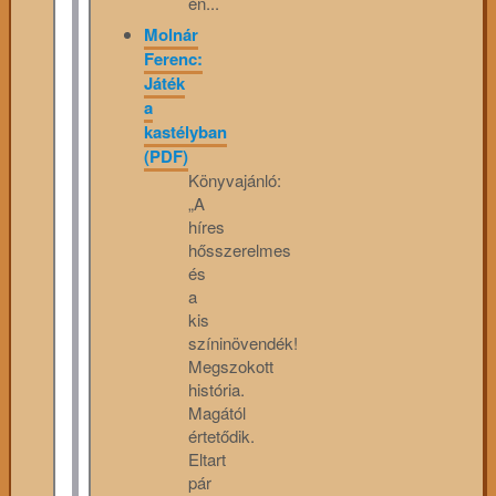
én...
Molnár
Ferenc:
Játék
a
kastélyban
(PDF)
Könyvajánló:
„A
híres
hősszerelmes
és
a
kis
színinövendék!
Megszokott
história.
Magától
értetődik.
Eltart
pár