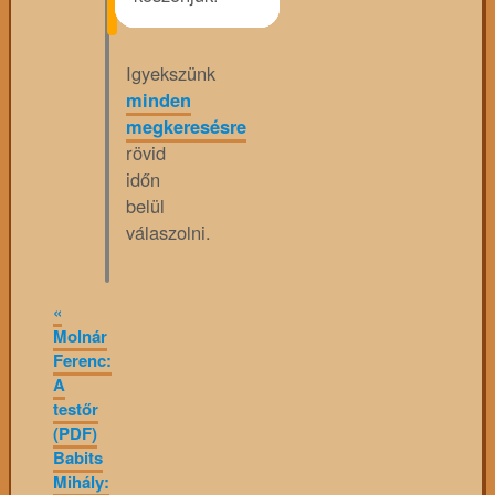
Igyekszünk
minden
megkeresésre
rövid
időn
belül
válaszolni.
«
Molnár
Ferenc:
A
testőr
(PDF)
Babits
Mihály: