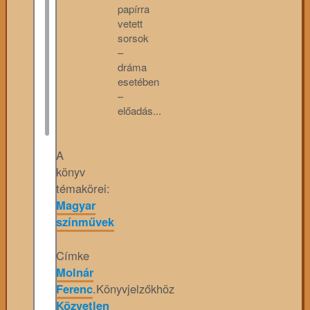
papírra
vetett
sorsok
–
dráma
esetében
–
előadás...
A
könyv
témakörei:
Magyar
színművek
Címke
Molnár
Ferenc
.
Könyvjelzőkhöz
Közvetlen