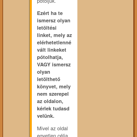
pótoljuk.
Ezért ha te
ismersz olyan
letöltési
linket, mely az
elérhetetlenné
vált linkeket
pótolhatja,
VAGY ismersz
olyan
letölthető
könyvet, mely
nem szerepel
az oldalon,
kérlek tudasd
velünk.
Mivel az oldal
egyetlen célja