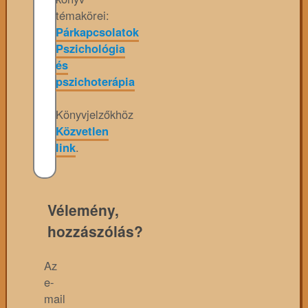
témakörei:
Párkapcsolatok
Pszichológia
és
pszichoterápia
Könyvjelzőkhöz
Közvetlen
link
.
Vélemény,
hozzászólás?
Az
e-
mail