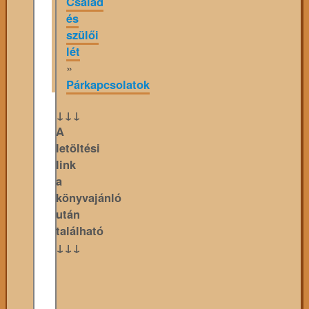
Család
és
szülői
lét
»
Párkapcsolatok
↓↓↓
A
letöltési
link
a
könyvajánló
után
található
↓↓↓