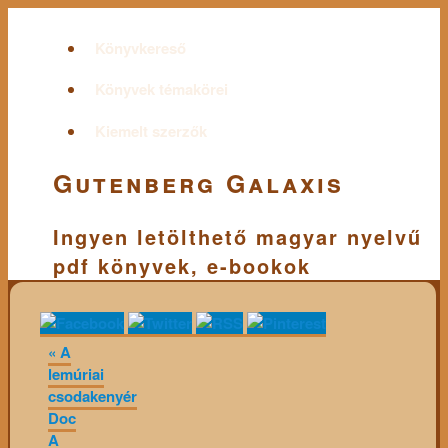
Könyvkereső
Könyvek témakörei
Kiemelt szerzők
Gutenberg Galaxis
Ingyen letölthető magyar nyelvű
pdf könyvek, e-bookok
«
A
lemúriai
csodakenyér
Doc
A