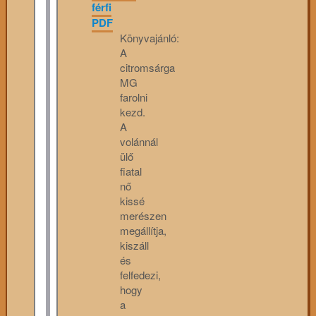
férfi
PDF
Könyvajánló:
A
citromsárga
MG
farolni
kezd.
A
volánnál
ülő
fiatal
nő
kissé
merészen
megállítja,
kiszáll
és
felfedezi,
hogy
a