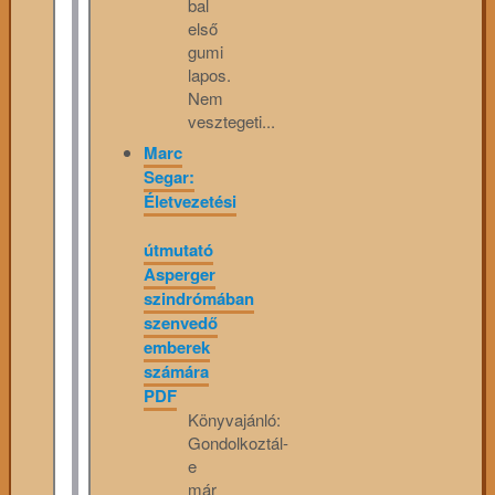
bal
első
gumi
lapos.
Nem
vesztegeti...
Marc
Segar:
Életvezetési
útmutató
Asperger
szindrómában
szenvedő
emberek
számára
PDF
Könyvajánló:
Gondolkoztál-
e
már