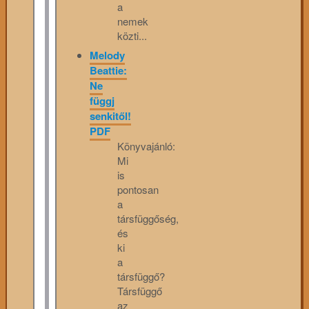
a
nemek
közti...
Melody
Beattie:
Ne
függj
senkitől!
PDF
Könyvajánló:
Mi
is
pontosan
a
társfüggőség,
és
ki
a
társfüggő?
Társfüggő
az