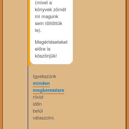
(mivel a
könyvek zömét
mi magunk
sem töltöttük
le).
Megértéseteket
előre is
köszönjük!
Igyekszünk
minden
megkeresésre
rövid
időn
belül
válaszolni.