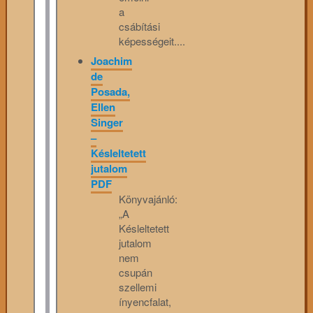
a
csábítási
képességeit....
Joachim
de
Posada,
Ellen
Singer
–
Késleltetett
jutalom
PDF
Könyvajánló:
„A
Késleltetett
jutalom
nem
csupán
szellemi
ínyencfalat,