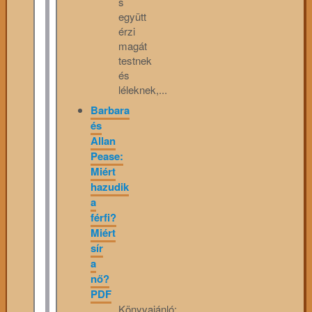
s
együtt
érzi
magát
testnek
és
léleknek,...
Barbara
és
Allan
Pease:
Miért
hazudik
a
férfi?
Miért
sír
a
nő?
PDF
Könyvajánló: