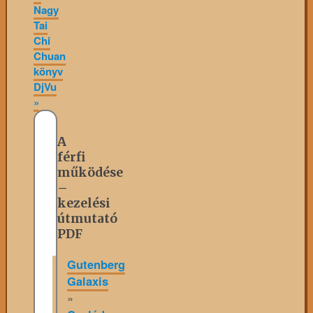
Nagy
Tai
Chi
Chuan
könyv
DjVu
»
A
férfi
működése
–
kezelési
útmutató
PDF
Gutenberg
Galaxis
»