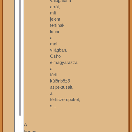
válogatása
arról,
mit
jelent
férfinak
lenni
a
mai
világban.
Osho
elmagyarázza
a
férfi
különböző
aspektusait,
a
férfiszerepeket,
s...
A
könyv