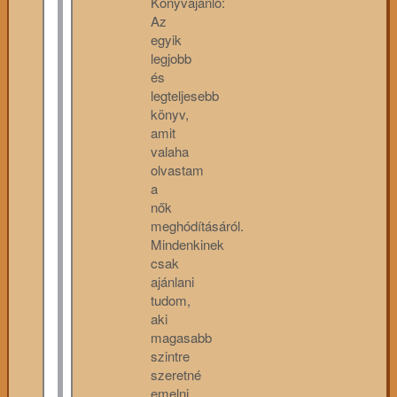
Könyvajánló:
Az
egyik
legjobb
és
legteljesebb
könyv,
amit
valaha
olvastam
a
nők
meghódításáról.
Mindenkinek
csak
ajánlani
tudom,
aki
magasabb
szintre
szeretné
emelni