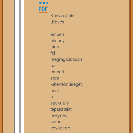
nőre
PDF
Könyvajánló:
„Kevés
emberi
élmény
tárja
fel
megragadóbban
az
emberi
sors
kétértelműségét,
mint
a
szexuális
tapasztalat,
melynek
során
egyszerre