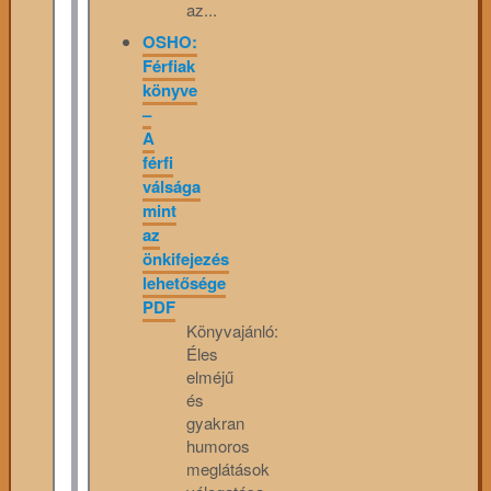
az...
OSHO:
Férfiak
könyve
–
A
férfi
válsága
mint
az
önkifejezés
lehetősége
PDF
Könyvajánló:
Éles
elméjű
és
gyakran
humoros
meglátások