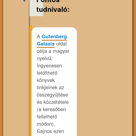
tudnivaló:
A
Gutenberg
Galaxis
oldal
célja a magyar
nyelvű,
ingyenesen
letölthető
könyvek
linkjeinek az
összegyűjtése
és közzététele
(a keresőben
fellelhető
módon).
Sajnos ezen