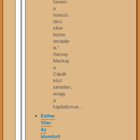
hanem
a
hosszú
távú
siker
biztos
receptje
is.”
Harvey
Mackay
a
Cápák
közt
sértetlen,
avagy
a
kapitalizmus...
Esther
Vilar:
Az
idomított