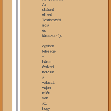
Az
elsöprő
sikerű
Testbeszéd
írója
és
társszerzője
–
egyben
felesége
–
három
évtized
keresik
a
választ,
vajon
miért
van
az,
hogy