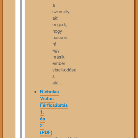
a
személy,
aki
engedi,
hogy
hasson
rá
egy
másik
ember
viselkedése,
s
aki...
Nicholas
Victor:
Férficsábítás
1.
és
2.
(PDF)