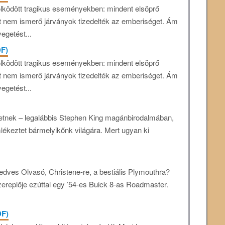
lködött tragikus eseményekben: mindent elsöprő
at nem ismerő járványok tizedelték az emberiséget. Ám
egetést...
DF)
lködött tragikus eseményekben: mindent elsöprő
at nem ismerő járványok tizedelték az emberiséget. Ám
egetést...
etnek – legalábbis Stephen King magánbirodalmában,
ékeztet bármelyikőnk világára. Mert ugyan ki
dves Olvasó, Christene-re, a bestiális Plymouthra?
ereplője ezúttal egy ’54-es Buick 8-as Roadmaster.
DF)