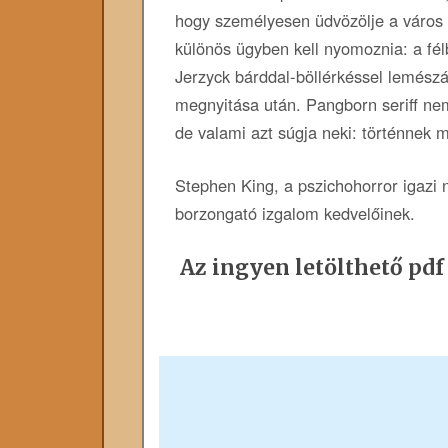
hogy személyesen üdvözölje a város ú
különös ügyben kell nyomoznia: a fé
Jerzyck bárddal-böllérkéssel lemész
megnyitása után. Pangborn seriff nem
de valami azt súgja neki: történnek
Stephen King, a pszichohorror igazi
borzongató izgalom kedvelőinek.
Az ingyen letölthető pdf