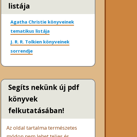
listája
Agatha Christie könyveinek
tematikus listája
J. R. R. Tolkien könyveinek
sorrendje
Segíts nekünk új pdf
könyvek
felkutatásában!
Az oldal tartalma természetes
módon nem lehet teljes és