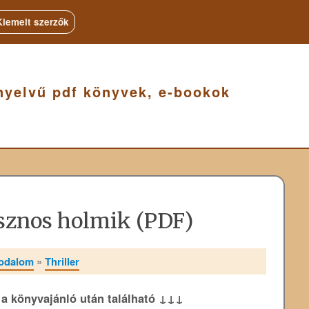
Kiemelt szerzők
nyelvű pdf könyvek, e-bookok
sznos holmik (PDF)
rodalom
»
Thriller
k a könyvajánló után található ↓↓↓