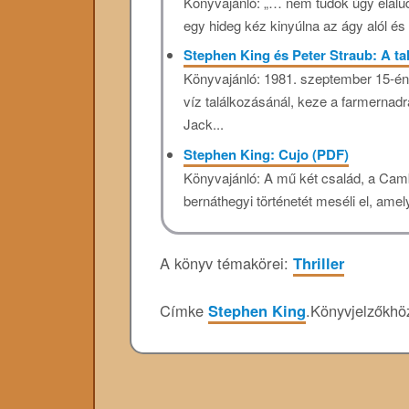
Könyvajánló: „… nem tudok úgy elaludn
egy hideg kéz kinyúlna az ágy alól é
Stephen King és Peter Straub: A ta
Könyvajánló: 1981. szeptember 15-én
víz találkozásánál, keze a farmernad
Jack...
Stephen King: Cujo (PDF)
Könyvajánló: A mű két család, a Cam
bernáthegyi történetét meséli el, ame
A könyv témakörei:
Thriller
Címke
Stephen King
.
Könyvjelzőkh