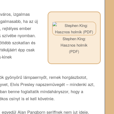
sváros, izgalmas
izgalmasabb, ha az új
t, rejtélyes ember
ók szívébe nyomban.
Stephen King:
öttébb szokatlan és
Hasznos holmik
tékájáért épp csak
(PDF)
k-kinek
kók gyönyörű lámpaernyőt, remek horgászbotot,
nyvet, Elvis Presley napszemüvegét – mindenki azt,
uban benne foglaltatik mindahányszor, hogy a
os csínyt is el kell követnie.
 egyedül Alan Pangborn seriffnek nem jut ideje,