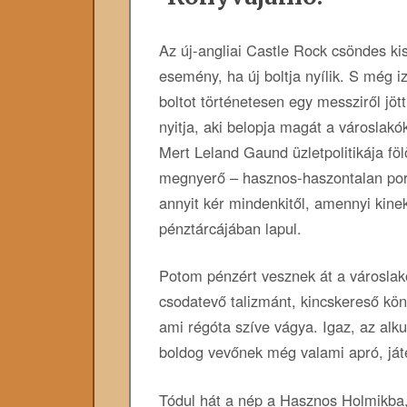
Az új-angliai Castle Rock csöndes ki
esemény, ha új boltja nyílik. S még 
boltot történetesen egy messziről jöt
nyitja, aki belopja magát a városlak
Mert Leland Gaund üzletpolitikája föl
megnyerő – hasznos-haszontalan por
annyit kér mindenkitől, amennyi kine
pénztárcájában lapul.
Potom pénzért vesznek át a városla
csodatevő talizmánt, kincskereső kö
ami régóta szíve vágya. Igaz, az alk
boldog vevőnek még valami apró, játék
Tódul hát a nép a Hasznos Holmikba,