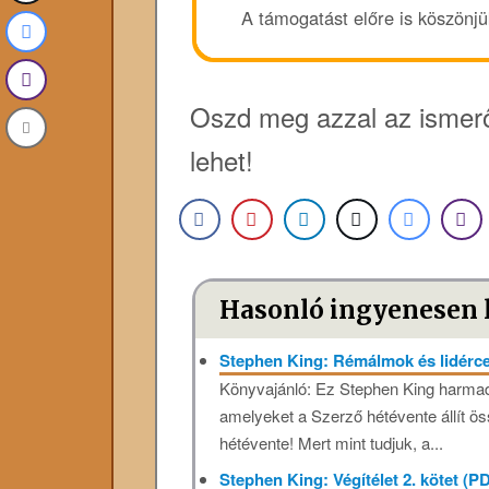
A támogatást előre is köszönj
Oszd meg azzal az ismerő
lehet!
Hasonló ingyenesen 
Stephen King: Rémálmok és lidérc
Könyvajánló: Ez Stephen King harmadi
amelyeket a Szerző hétévente állít ö
hétévente! Mert mint tudjuk, a...
Stephen King: Végítélet 2. kötet (P