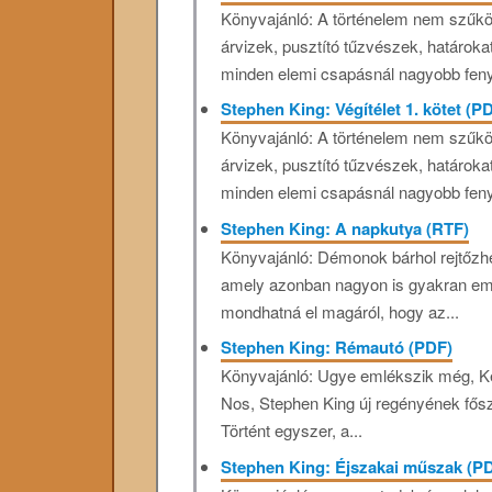
Könyvajánló: A történelem nem szűkö
árvizek, pusztító tűzvészek, határok
minden elemi csapásnál nagyobb feny
Stephen King: Végítélet 1. kötet (P
Könyvajánló: A történelem nem szűkö
árvizek, pusztító tűzvészek, határok
minden elemi csapásnál nagyobb feny
Stephen King: A napkutya (RTF)
Könyvajánló: Démonok bárhol rejtőzh
amely azonban nagyon is gyakran eml
mondhatná el magáról, hogy az...
Stephen King: Rémautó (PDF)
Könyvajánló: Ugye emlékszik még, Ke
Nos, Stephen King új regényének fősz
Történt egyszer, a...
Stephen King: Éjszakai műszak (P