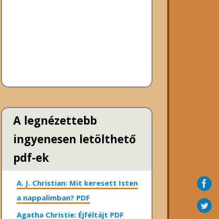
A legnézettebb
ingyenesen letölthető
pdf-ek
A. J. Christian: Mit keresett Isten
a nappalimban? PDF
Agatha Christie: Éjféltájt PDF