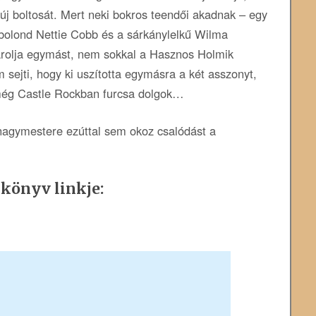
j boltosát. Mert neki bokros teendői akadnak – egy
lbolond Nettie Cobb és a sárkánylelkű Wilma
árolja egymást, nem sokkal a Hasznos Holmik
 sejti, hogy ki uszította egymásra a két asszonyt,
 még Castle Rockban furcsa dolgok…
 nagymestere ezúttal sem okoz csalódást a
 könyv linkje: