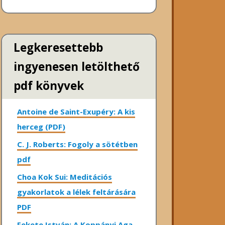
Legkeresettebb
ingyenesen letölthető
pdf könyvek
Antoine de Saint-Exupéry: A kis
herceg (PDF)
C. J. Roberts: Fogoly a sötétben
pdf
Choa Kok Sui: Meditációs
gyakorlatok a lélek feltárására
PDF
Fekete István: A Koppányi Aga