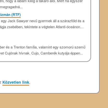
i, hogy a lábam kilóg a takaró alól. Mert ha egyszer
s megragadná...
lizmán (RTF)
 egy Jack Sawyer nevű gyermek áll a szárazföld és a
rágja zsebében, tekintete a végtelen Atlanti-óceánon…
ber és a Trenton família, valamint egy szomorú szemű
lyet Cujónak hívnak. Cujo, Camberék kutyája éppen...
öz
Közvetlen link
.