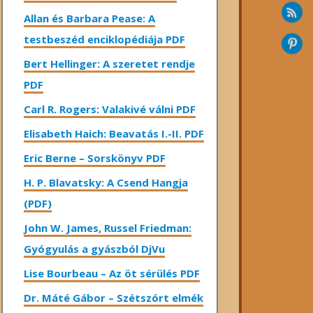
Allan és Barbara Pease: A
testbeszéd enciklopédiája PDF
Bert Hellinger: A ​szeretet rendje
PDF
Carl R. Rogers: Valakivé válni PDF
Elisabeth Haich: Beavatás I.-II. PDF
Eric Berne – Sorskönyv PDF
H. P. Blavatsky: A Csend Hangja
(PDF)
John W. James, Russel Friedman:
Gyógyulás a gyászból DjVu
Lise Bourbeau – Az öt sérülés PDF
Dr. Máté Gábor – Szétszórt elmék