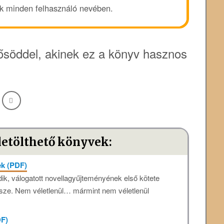
ük minden felhasználó nevében.
söddel, akinek ez a könyv hasznos
letölthető könyvek:
ek (PDF)
k, válogatott novellagyűjteményének első kötete
ssze. Nem véletlenül… mármint nem véletlenül
DF)