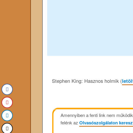
Stephen King: Hasznos holmik (
letö
Amennyiben a fenti link nem működik, 
felénk az
Olvasószolgálaton keresz