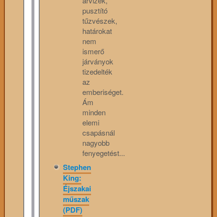
árvizek,
pusztító
tűzvészek,
határokat
nem
ismerő
járványok
tizedelték
az
emberiséget.
Ám
minden
elemi
csapásnál
nagyobb
fenyegetést...
Stephen
King:
Éjszakai
műszak
(PDF)