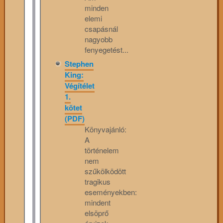
minden
elemi
csapásnál
nagyobb
fenyegetést...
Stephen
King:
Végítélet
1.
kötet
(PDF)
Könyvajánló:
A
történelem
nem
szűkölködött
tragikus
eseményekben:
mindent
elsöprő