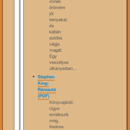
minek
örömére
jól
benyakal,
és
kábán
autóba
vágja
magát.
Egy
veszélyes
útkanyarban...
Stephen
King:
Rémautó
(PDF)
Könyvajánló:
Ugye
emlékszik
még,
Kedves