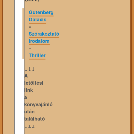
Gutenberg
Galaxis
»
Szórakoztató
irodalom
»
Thriller
↓↓↓
A
letöltési
link
a
könyvajánló
után
található
↓↓↓