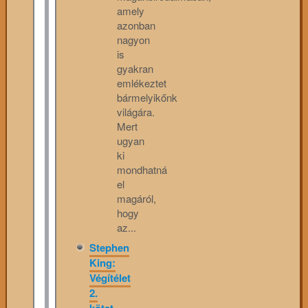
amely
azonban
nagyon
is
gyakran
emlékeztet
bármelyikőnk
világára.
Mert
ugyan
ki
mondhatná
el
magáról,
hogy
az...
Stephen
King:
Végítélet
2.
kötet