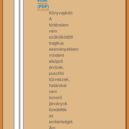
(PDF)
Könyvajánló:
A
történelem
nem
szűkölködött
tragikus
eseményekben:
mindent
elsöprő
árvizek,
pusztító
tűzvészek,
határokat
nem
ismerő
járványok
tizedelték
az
emberiséget.
Ám