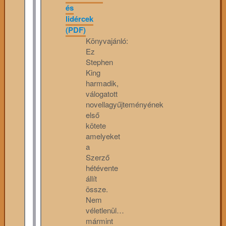
és
lidércek
(PDF)
Könyvajánló:
Ez
Stephen
King
harmadik,
válogatott
novellagyűjteményének
első
kötete
amelyeket
a
Szerző
hétévente
állít
össze.
Nem
véletlenül…
mármint