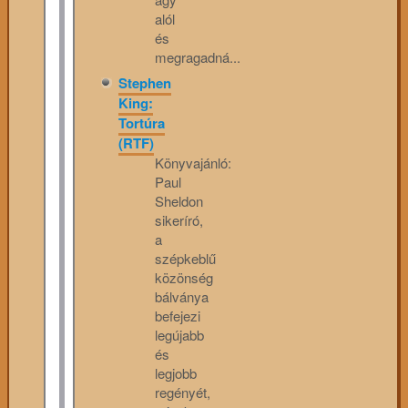
alól
és
megragadná...
Stephen
King:
Tortúra
(RTF)
Könyvajánló:
Paul
Sheldon
sikeríró,
a
szépkeblű
közönség
bálványa
befejezi
legújabb
és
legjobb
regényét,