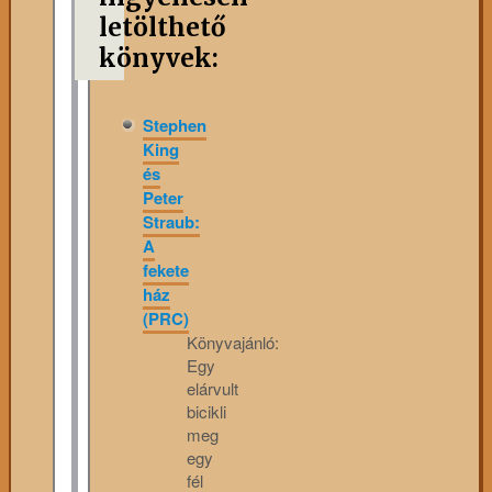
letölthető
könyvek:
Stephen
King
és
Peter
Straub:
A
fekete
ház
(PRC)
Könyvajánló:
Egy
elárvult
bicikli
meg
egy
fél