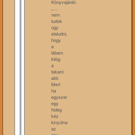
Könyvajánló:
„…
nem
tudok
úgy
elaludni,
hogy
a
lábam
kilóg
a
takaró
alól.
Mert
ha
egyszer
egy
hideg
kéz
kinyúlna
az
ágy