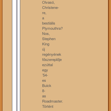
Olvasó,
Christene-
re,
a
bestiális
Plymouthra?
Nos,
Stephen
King
új
regényének
főszereplője
ezúttal
egy
’54-
es
Buick
8-
as
Roadmaster.
Történt