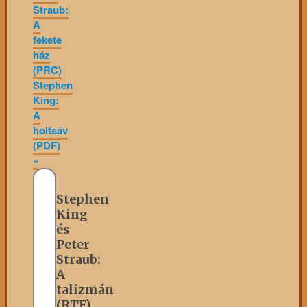
Straub:
A
fekete
ház
(PRC)
Stephen
King:
A
holtsáv
(PDF)
»
Stephen
King
és
Peter
Straub:
A
talizmán
(RTF)