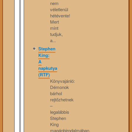
nem
véletlenül
hétévente!
Mert
mint
tudjuk,
a...
Stephen
King:
A
napkutya
(RTF)
Könyvajánló:
Démonok
bárhol
rejtőzhetnek
–
legalábbis
Stephen
King
magánbirodalmában,