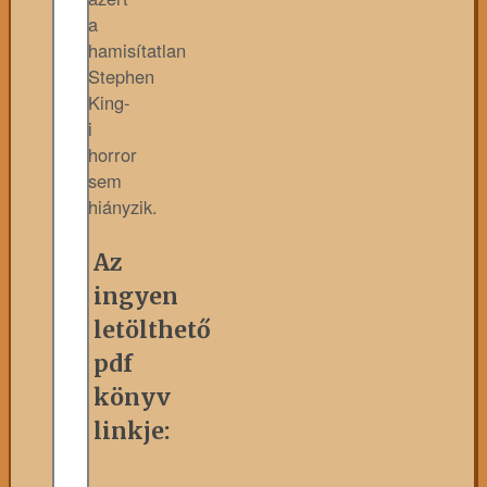
a
hamisítatlan
Stephen
King-
i
horror
sem
hiányzik.
Az
ingyen
letölthető
pdf
könyv
linkje: