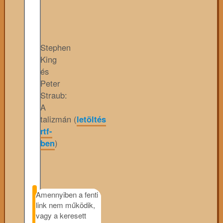
Stephen
King
és
Peter
Straub:
A
talizmán (
letöltés
rtf-
ben
)
Amennyiben a fenti
link nem működik,
vagy a keresett