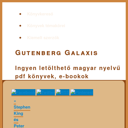
Könyvkereső
Könyvek témakörei
Kiemelt szerzők
Gutenberg Galaxis
Ingyen letölthető magyar nyelvű
pdf könyvek, e-bookok
«
Stephen
King
és
Peter