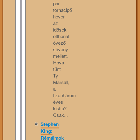
pár
tornacipő
hever
az
idősek
otthonát
övező
sövény
mellett.
Hová
tűnt
Ty
Marsall,
a
tizenhárom
éves
kisfiú?
Csak...
Stephen
King:
Rémálmok