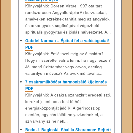
Könyvajánló: Doreen Virtue 1997 óta tart
rendszeresen Angyalterápia(R) kurzusokat,
amelyeken ezreknek tanítja meg az angyalok
és arkangyalok segítségével végezhető
spirituális gyógyítás és jóslás művészetét. A...
Gabriel Norman – Építsd fel a valóságodat!
PDF
Könyvajánló: Emlékszel még az álmaidra?
Hogy mi szerettél volna lenni, ha nagy leszel?
Jól menő üzletember vagy orvos, esetleg
valamilyen művész? Az évek múltával a...
7 csakraműködést harmonizáló kijelentés
PDF
Könyvajánló: A csakra szanszkrit eredetű szó,
kereket jelent, és a test fő hét
energiaközpontját jelölik. A gerincoszlop
mentén, egymás fölött helyezkednek el, a
szivárvány színeinek...
Bodo J. Baginski, Shalila Sharamon: Rejtett