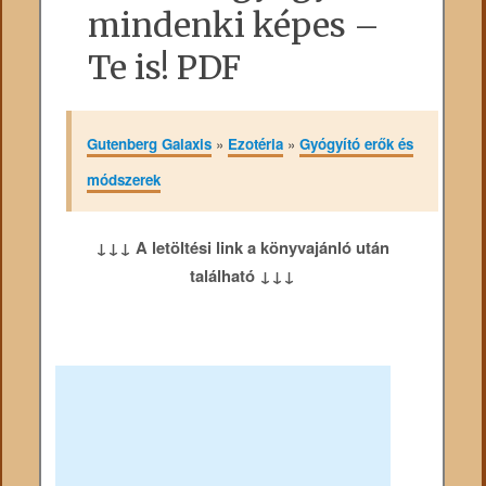
mindenki képes –
Te is! PDF
Gutenberg Galaxis
»
Ezotéria
»
Gyógyító erők és
módszerek
↓↓↓ A letöltési link a könyvajánló után
található ↓↓↓