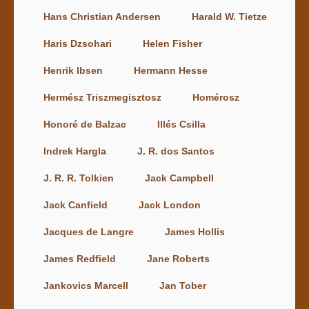
Hans Christian Andersen
Harald W. Tietze
Haris Dzsohari
Helen Fisher
Henrik Ibsen
Hermann Hesse
Hermész Triszmegisztosz
Homérosz
Honoré de Balzac
Illés Csilla
Indrek Hargla
J. R. dos Santos
J. R. R. Tolkien
Jack Campbell
Jack Canfield
Jack London
Jacques de Langre
James Hollis
James Redfield
Jane Roberts
Jankovics Marcell
Jan Tober