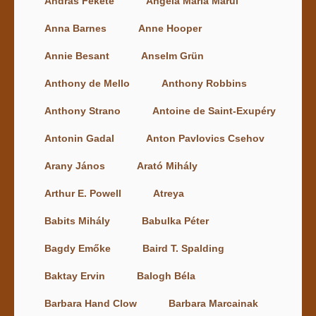
András Fekete
Angela Maria Marui
Anna Barnes
Anne Hooper
Annie Besant
Anselm Grün
Anthony de Mello
Anthony Robbins
Anthony Strano
Antoine de Saint-Exupéry
Antonin Gadal
Anton Pavlovics Csehov
Arany János
Arató Mihály
Arthur E. Powell
Atreya
Babits Mihály
Babulka Péter
Bagdy Emőke
Baird T. Spalding
Baktay Ervin
Balogh Béla
Barbara Hand Clow
Barbara Marcainak