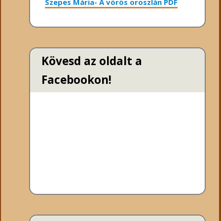
Szepes Mária- A vörös oroszlán PDF
Kövesd az oldalt a
Facebookon!