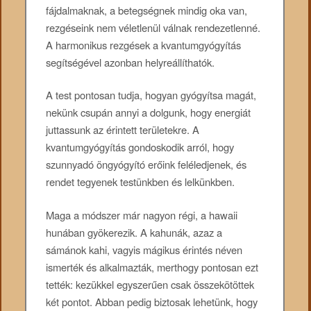
fájdalmaknak, a betegségnek mindig oka van,
rezgéseink nem véletlenül válnak rendezetlenné.
A harmonikus rezgések a kvantumgyógyítás
segítségével azonban helyreállíthatók.
A test pontosan tudja, hogyan gyógyítsa magát,
nekünk csupán annyi a dolgunk, hogy energiát
juttassunk az érintett területekre. A
kvantumgyógyítás gondoskodik arról, hogy
szunnyadó öngyógyító erőink feléledjenek, és
rendet tegyenek testünkben és lelkünkben.
Maga a módszer már nagyon régi, a hawaii
hunában gyökerezik. A kahunák, azaz a
sámánok kahi, vagyis mágikus érintés néven
ismerték és alkalmazták, merthogy pontosan ezt
tették: kezükkel egyszerűen csak összekötöttek
két pontot. Abban pedig biztosak lehetünk, hogy