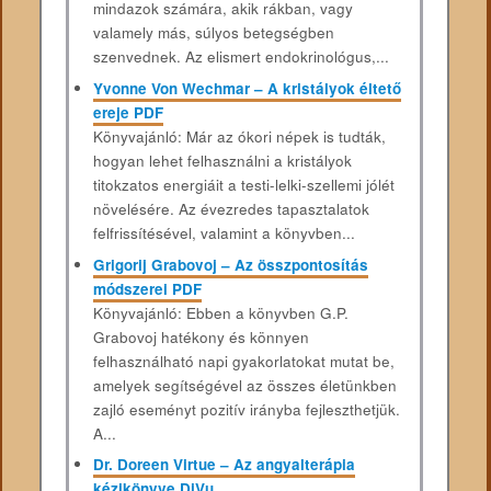
mindazok számára, akik rákban, vagy
valamely más, súlyos betegségben
szenvednek. Az elismert endokrinológus,...
Yvonne Von Wechmar – A kristályok éltető
ereje PDF
Könyvajánló: Már az ókori népek is tudták,
hogyan lehet felhasználni a kristályok
titokzatos energiáit a testi-lelki-szellemi jólét
növelésére. Az évezredes tapasztalatok
felfrissítésével, valamint a könyvben...
Grigorij Grabovoj – Az összpontosítás
módszerei PDF
Könyvajánló: Ebben a könyvben G.P.
Grabovoj hatékony és könnyen
felhasználható napi gyakorlatokat mutat be,
amelyek segítségével az összes életünkben
zajló eseményt pozitív irányba fejleszthetjük.
A...
Dr. Doreen Virtue – Az angyalterápia
kézikönyve DjVu