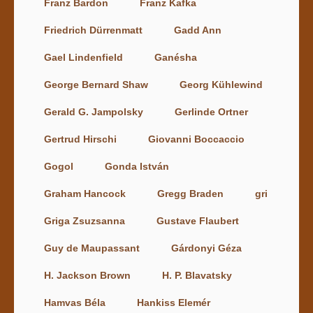
Franz Bardon
Franz Kafka
Friedrich Dürrenmatt
Gadd Ann
Gael Lindenfield
Ganésha
George Bernard Shaw
Georg Kühlewind
Gerald G. Jampolsky
Gerlinde Ortner
Gertrud Hirschi
Giovanni Boccaccio
Gogol
Gonda István
Graham Hancock
Gregg Braden
gri
Griga Zsuzsanna
Gustave Flaubert
Guy de Maupassant
Gárdonyi Géza
H. Jackson Brown
H. P. Blavatsky
Hamvas Béla
Hankiss Elemér