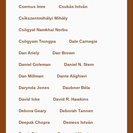
Csernus Imre
Csukás István
Csíkszentmihályi Mihály
Csögyal Namkhai Norbu
Csögyam Trungpa
Dale Carnegie
Dan Ariely
Dan Brown
Daniel Goleman
Daniel N. Stern
Dan Millman
Dante Alighieri
Darynda Jones
Daubner Béla
David Icke
David R. Hawkins
Debora Geary
Deborah Tannen
Deepak Chopra
Demecs István