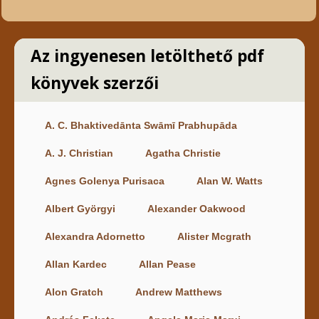
Az ingyenesen letölthető pdf
könyvek szerzői
A. C. Bhaktivedānta Swāmī Prabhupāda
A. J. Christian
Agatha Christie
Agnes Golenya Purisaca
Alan W. Watts
Albert Györgyi
Alexander Oakwood
Alexandra Adornetto
Alister Mcgrath
Allan Kardec
Allan Pease
Alon Gratch
Andrew Matthews