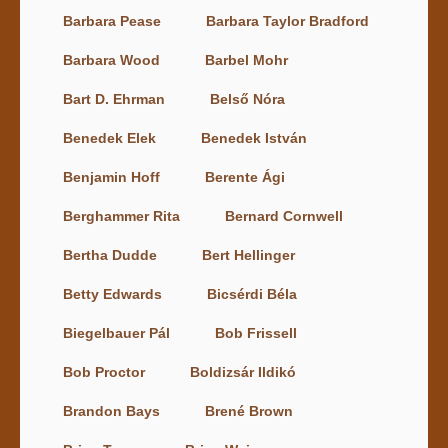
Barbara Pease
Barbara Taylor Bradford
Barbara Wood
Barbel Mohr
Bart D. Ehrman
Belső Nóra
Benedek Elek
Benedek István
Benjamin Hoff
Berente Ági
Berghammer Rita
Bernard Cornwell
Bertha Dudde
Bert Hellinger
Betty Edwards
Bicsérdi Béla
Biegelbauer Pál
Bob Frissell
Bob Proctor
Boldizsár Ildikó
Brandon Bays
Brené Brown