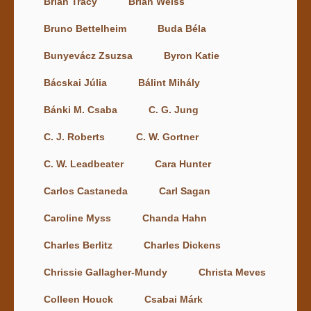
Brian Tracy
Brian Weiss
Bruno Bettelheim
Buda Béla
Bunyevácz Zsuzsa
Byron Katie
Bácskai Júlia
Bálint Mihály
Bánki M. Csaba
C. G. Jung
C. J. Roberts
C. W. Gortner
C. W. Leadbeater
Cara Hunter
Carlos Castaneda
Carl Sagan
Caroline Myss
Chanda Hahn
Charles Berlitz
Charles Dickens
Chrissie Gallagher-Mundy
Christa Meves
Colleen Houck
Csabai Márk