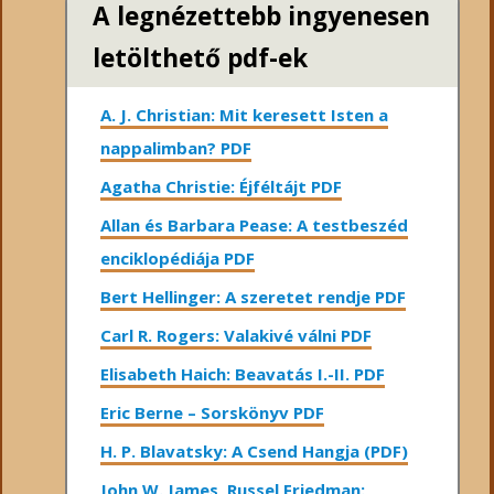
A legnézettebb ingyenesen
letölthető pdf-ek
A. J. Christian: Mit keresett Isten a
nappalimban? PDF
Agatha Christie: Éjféltájt PDF
Allan és Barbara Pease: A testbeszéd
enciklopédiája PDF
Bert Hellinger: A ​szeretet rendje PDF
Carl R. Rogers: Valakivé válni PDF
Elisabeth Haich: Beavatás I.-II. PDF
Eric Berne – Sorskönyv PDF
H. P. Blavatsky: A Csend Hangja (PDF)
John W. James, Russel Friedman: