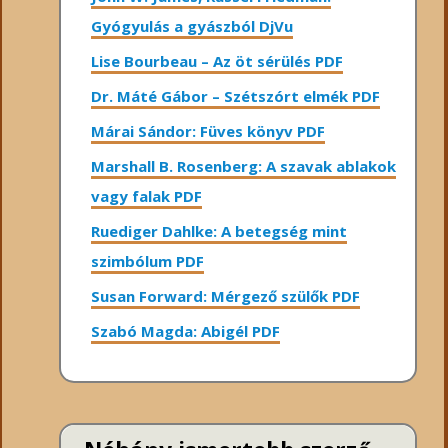
Gyógyulás a gyászból DjVu
Lise Bourbeau – Az öt sérülés PDF
Dr. Máté Gábor – Szétszórt elmék PDF
Márai Sándor: Füves könyv PDF
Marshall B. Rosenberg: A szavak ablakok
vagy falak PDF
Ruediger Dahlke: A betegség mint
szimbólum PDF
Susan Forward: Mérgező szülők PDF
Szabó Magda: Abigél PDF