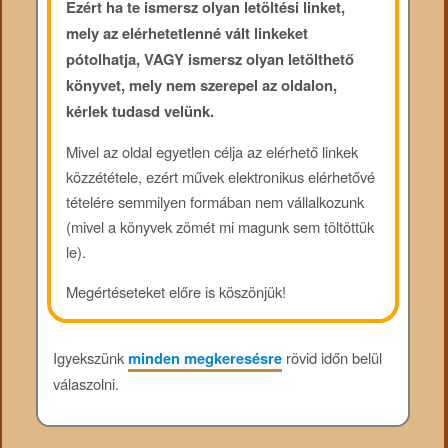
Ezért ha te ismersz olyan letöltési linket,
mely az elérhetetlenné vált linkeket
pótolhatja, VAGY ismersz olyan letölthető
könyvet, mely nem szerepel az oldalon,
kérlek tudasd velünk.
Mivel az oldal egyetlen célja az elérhető linkek
közzététele, ezért művek elektronikus elérhetővé
tételére semmilyen formában nem vállalkozunk
(mivel a könyvek zömét mi magunk sem töltöttük
le).
Megértéseteket előre is köszönjük!
Igyekszünk
minden megkeresésre
rövid időn belül
válaszolni.