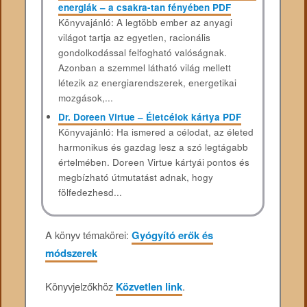
energiák – a csakra-tan fényében PDF
Könyvajánló: A legtöbb ember az anyagi
világot tartja az egyetlen, racionális
gondolkodással felfogható valóságnak.
Azonban a szemmel látható világ mellett
létezik az energiarendszerek, energetikai
mozgások,...
Dr. Doreen Virtue – Életcélok kártya PDF
Könyvajánló: Ha ismered a célodat, az életed
harmonikus és gazdag lesz a szó legtágabb
értelmében. Doreen Virtue kártyái pontos és
megbízható útmutatást adnak, hogy
fölfedezhesd...
A könyv témakörei:
Gyógyító erők és
módszerek
Könyvjelzőkhöz
Közvetlen link
.