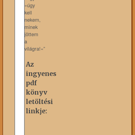
»úgy
kell
nekem,
minek
jöttem
a
világra!«”
Az
ingyenes
pdf
könyv
letöltési
linkje: