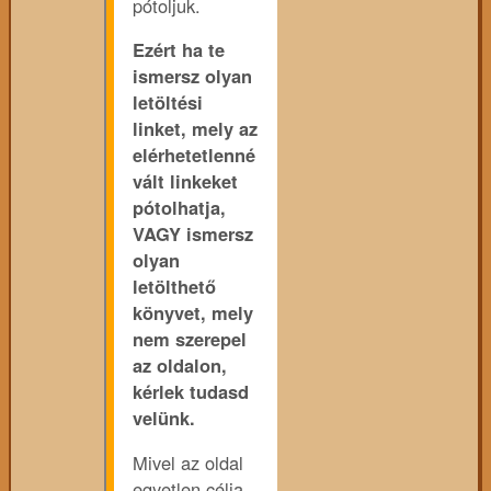
pótoljuk.
Ezért ha te
ismersz olyan
letöltési
linket, mely az
elérhetetlenné
vált linkeket
pótolhatja,
VAGY ismersz
olyan
letölthető
könyvet, mely
nem szerepel
az oldalon,
kérlek tudasd
velünk.
Mivel az oldal
egyetlen célja