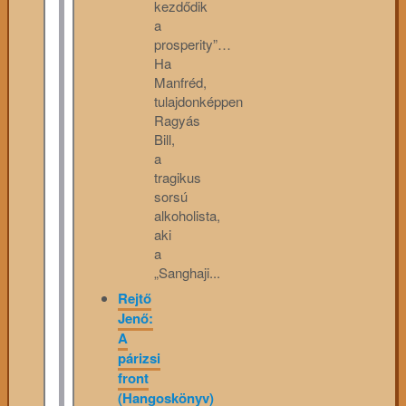
kezdődik
a
prosperity”…
Ha
Manfréd,
tulajdonképpen
Ragyás
Bill,
a
tragikus
sorsú
alkoholista,
aki
a
„Sanghaji...
Rejtő
Jenő:
A
párizsi
front
(Hangoskönyv)