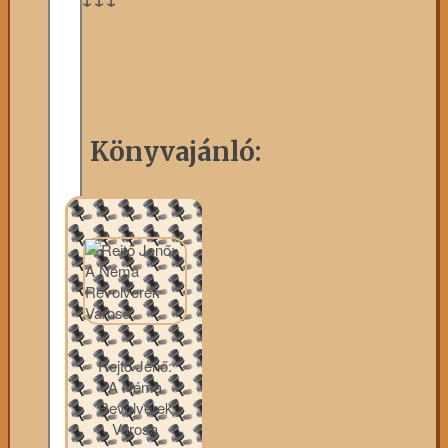
Könyvajánló:
Rejtő Jenő:
A Néma
Revolverek
Városa