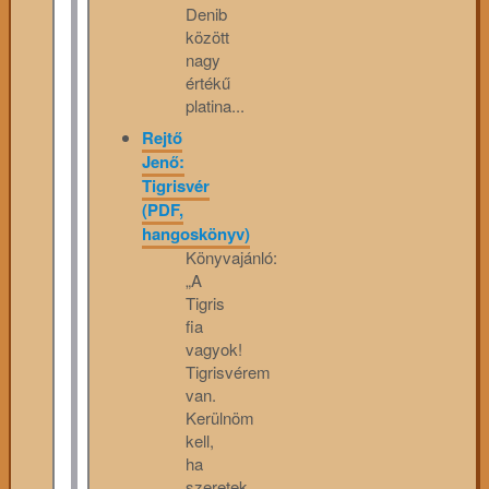
Denib
között
nagy
értékű
platina...
Rejtő
Jenő:
Tigrisvér
(PDF,
hangoskönyv)
Könyvajánló:
„A
Tigris
fia
vagyok!
Tigrisvérem
van.
Kerülnöm
kell,
ha
szeretek