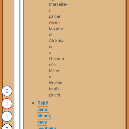
marseille-
i
pincér
révén
követte
őt
Afrikába
is
a
Galamb
név.
Mikor
a
légióba
beállt
pincér...
Rejtő
Jenő:
Menni,
vagy
meghalni