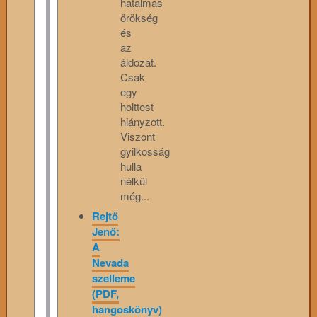
hatalmas
örökség
és
az
áldozat.
Csak
egy
holttest
hiányzott.
Viszont
gyilkosság
hulla
nélkül
még...
Rejtő
Jenő:
A
Nevada
szelleme
(PDF,
hangoskönyv)