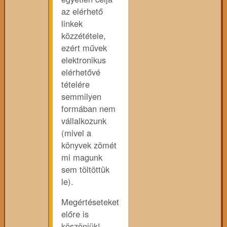
az elérhető
linkek
közzététele,
ezért művek
elektronikus
elérhetővé
tételére
semmilyen
formában nem
vállalkozunk
(mivel a
könyvek zömét
mi magunk
sem töltöttük
le).
Megértéseteket
előre is
köszönjük!