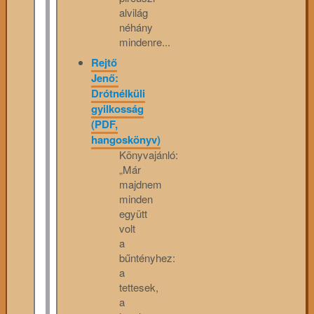
alvilág
néhány
mindenre...
Rejtő
Jenő:
Drótnélküli
gyilkosság
(PDF,
hangoskönyv)
Könyvajánló:
„Már
majdnem
minden
együtt
volt
a
bűntényhez:
a
tettesek,
a