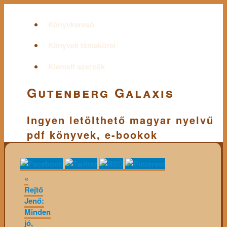
Könyvkereső
Könyvek témakörei
Kiemelt szerzők
Gutenberg Galaxis
Ingyen letölthető magyar nyelvű
pdf könyvek, e-bookok
«
Rejtő
Jenő:
Minden
jó,