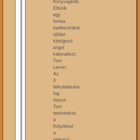
Könyvajánló:
Eltűnik
egy
fontos
haditechnikai
újítást
kidolgozó
angol
katonatiszt,
Tom
Leven.
Az
ő
felkutatására
fog
össze
Tom
testvérével,
a
Kölyökkel
a
pireuszi