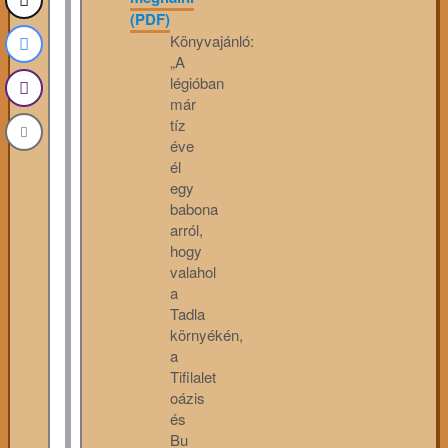
(PDF)
Könyvajánló:
„A
légióban
már
tíz
éve
él
egy
babona
arról,
hogy
valahol
a
Tadla
környékén,
a
Tifilalet
oázis
és
Bu