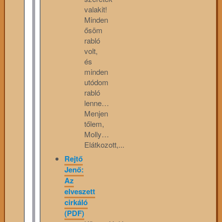
valakit!
Minden
ősöm
rabló
volt,
és
minden
utódom
rabló
lenne…
Menjen
tőlem,
Molly…
Elátkozott,...
Rejtő
Jenő:
Az
elveszett
cirkáló
(PDF)