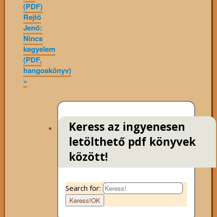
(PDF)
Rejtő
Jenő:
Nincs
kegyelem
(PDF,
hangoskönyv)
»
Keress az ingyenesen
letölthető pdf könyvek
között!
Search for:
Keress!
OK