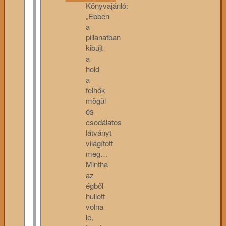
Könyvajánló:
„Ebben
a
pillanatban
kibújt
a
hold
a
felhők
mögül
és
csodálatos
látványt
világított
meg…
Mintha
az
égből
hullott
volna
le,