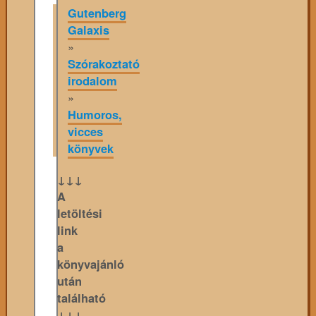
Gutenberg
Galaxis
»
Szórakoztató
irodalom
»
Humoros,
vicces
könyvek
↓↓↓
A
letöltési
link
a
könyvajánló
után
található
↓↓↓