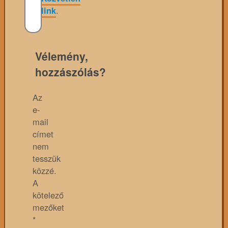
link
.
Vélemény,
hozzászólás?
Az
e-
mail
címet
nem
tesszük
közzé.
A
kötelező
mezőket
*