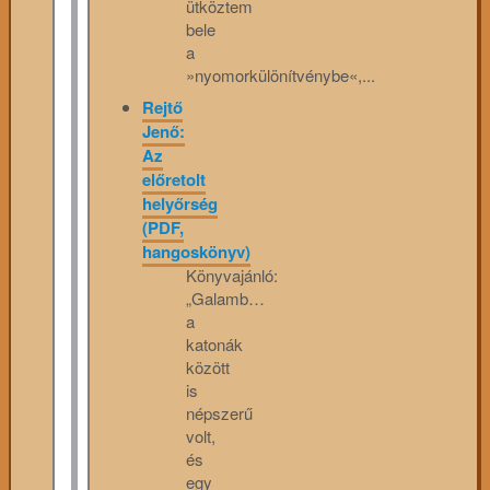
ütköztem
bele
a
»nyomorkülönítvénybe«,...
Rejtő
Jenő:
Az
előretolt
helyőrség
(PDF,
hangoskönyv)
Könyvajánló:
„Galamb…
a
katonák
között
is
népszerű
volt,
és
egy