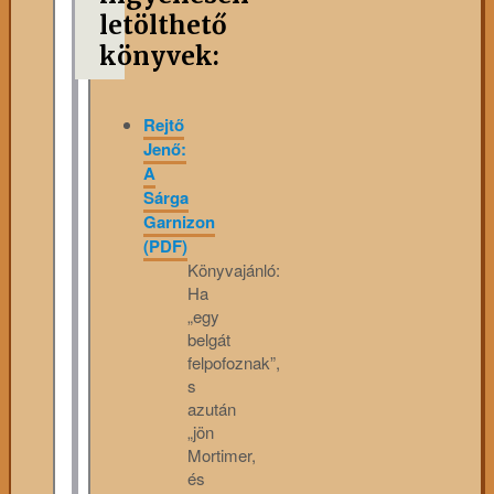
letölthető
könyvek:
Rejtő
Jenő:
A
Sárga
Garnizon
(PDF)
Könyvajánló:
Ha
„egy
belgát
felpofoznak”,
s
azután
„jön
Mortimer,
és