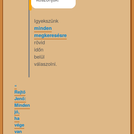
Igyekszünk
minden
megkeresésre
rövid
időn
belül
válaszolni.
«
Rejtő
Jenő:
Minden
jó,
ha
vége
van