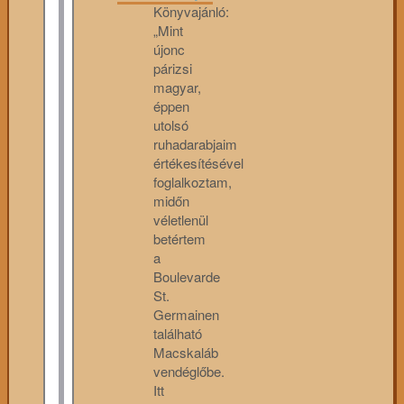
Könyvajánló:
„Mint
újonc
párizsi
magyar,
éppen
utolsó
ruhadarabjaim
értékesítésével
foglalkoztam,
midőn
véletlenül
betértem
a
Boulevarde
St.
Germainen
található
Macskaláb
vendéglőbe.
Itt