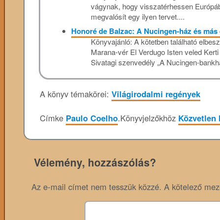
vágynak, hogy visszatérhessen Európába
megvalósít egy ilyen tervet....
Honoré de Balzac: A Nucingen-ház és más 
Könyvajánló: A kötetben található elbe
Marana-vér El Verdugo Isten veled Kert
Sivatagi szenvedély „A Nucingen-bankhá
A könyv témakörei:
Világirodalmi regények
Címke
Paulo Coelho
.
Könyvjelzőkhöz
Közvetlen 
Vélemény, hozzászólás?
Az e-mail címet nem tesszük közzé.
A kötelező me