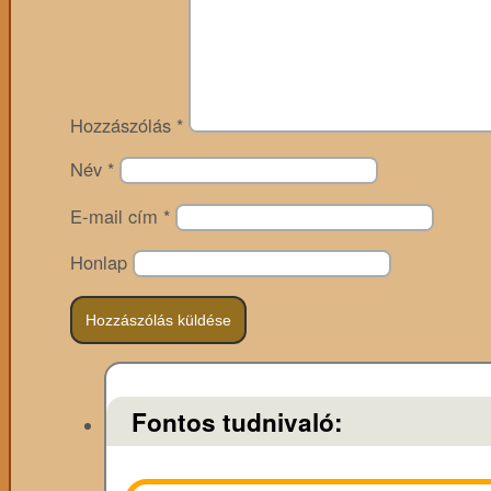
Hozzászólás
*
Név
*
E-mail cím
*
Honlap
Fontos tudnivaló: