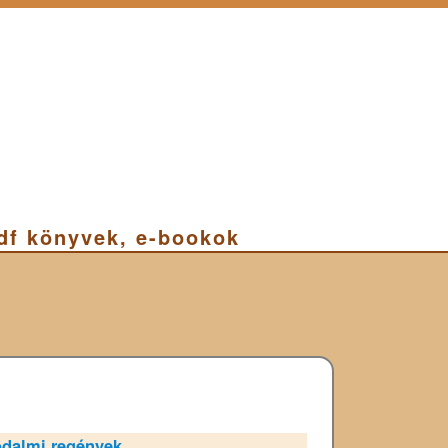
pdf könyvek, e-bookok
odalmi regények