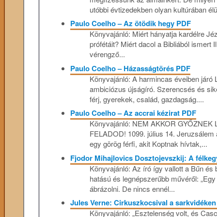
utóbbi évtizedekben olyan kultúrában élü
Paulo Coelho – Az ötödik hegy PDF
Könyvajánló: Miért hányatja kardélre Jéz
prófétáit? Miért dacol a Bibliából ismert 
vérengző...
Paulo Coelho – Házasságtörés PDF
Könyvajánló: A harmincas éveiben járó 
ambiciózus újságíró. Szerencsés és si
férj, gyerekek, család, gazdagság....
Paulo Coelho – Az accrai kézirat PDF
Könyvajánló: NEM AKKOR GYŐZNEK 
FELADOD! 1099. július 14. Jeruzsálem 
egy görög férfi, akit Koptnak hívtak,...
Fjodor Mihajlovics Dosztojevszkij: A félke
Könyvajánló: Az író így vallott a Bűn é
hatású és legnépszerűbb művéről: „Egy
ábrázolni. De nincs ennél...
Jules Verne: Cirkuszkocsival a sarkvidéken
Könyvajánló: „Esztelenség volt, és Casca