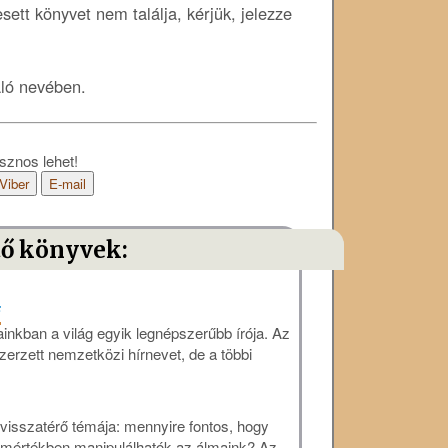
ett könyvet nem találja, kérjük, jelezze
áló nevében.
sznos lehet!
Viber
E-mail
tő könyvek:
F
inkban a világ egyik legnépszerűbb írója. Az
erzett nemzetközi hírnevet, de a többi
visszatérő témája: mennyire fontos, hogy
 mértékben manipulálhatók az álmaink? Az