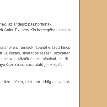
nak, az andalúz pásztorfiúnak
sok Saint-Exupéry Kis hercegéhez szokták
valahol a piramisok lábánál elásott kincs
frika északi, sivatagos részén, szokatlan
lálkozik, köztük az alkimistával, akitől
ye észre a sorsára utaló jeleket, és
a tízmilliókra, akik már eddig elolvasták