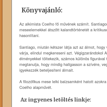
Könyvajánló:
Az alkimista Coelho fő művének számít. Santiago
meseelemekkel átszőtt kalandtörténetét a kritiku
hasonlítani.
Santiago, miután kétszer látja azt az álmot, hogy 
várja, elindul megkereseni azt. Végigzarándokol A
élményekkel töltekezik, számos különös figurával ta
megtanulja, hogy mindig hallgasson a szívére, veg
igyekezzék beteljesíteni álmait.
A filozófikus mese lelki balzsamként hatott azokra 
Coelho alapművét.
Az ingyenes letöltés linkje: