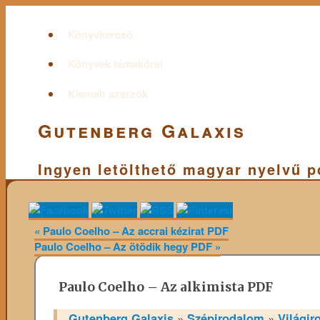
Könyvkereső
Könyvek témakörei
Kiemelt szerzők
Gutenberg Galaxis
Ingyen letölthető magyar nyelvű 
«
Paulo Coelho – Az accrai kézirat PDF
Paulo Coelho – Az ötödik hegy PDF
»
Paulo Coelho – Az alkimista PDF
Gutenberg Galaxis
»
Szépirodalom
»
Világir