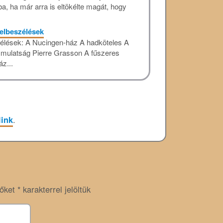
, ha már arra is eltökélte magát, hogy
elbeszélések
szélések: A Nucingen-ház A hadköteles A
i mulatság Pierre Grasson A fűszeres
z...
link
.
zőket
*
karakterrel jelöltük