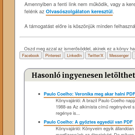
Amennyiben a fenti link nem működik, vagy a keres
felénk az
Olvasószolgálaton keresztül
.
A támogatást előre is köszönjük minden felhaszn
Oszd meg azzal az ismerősöddel, akinek ez a könyv ha
Facebook
Pinterest
LinkedIn
Twitter/X
Messenger
Hasonló ingyenesen letölthe
Paulo Coelho: Veronika meg akar halni PD
Könyvajánló: A brazil Paulo Coelho napja
1988-as Az alkimista című regényével sz
regénye is...
Paulo Coelho: A győztes egyedül van PDF
Könyvajánló: Könyveim egyik állandóan 
megfizessünk az álmainkért. De milyen