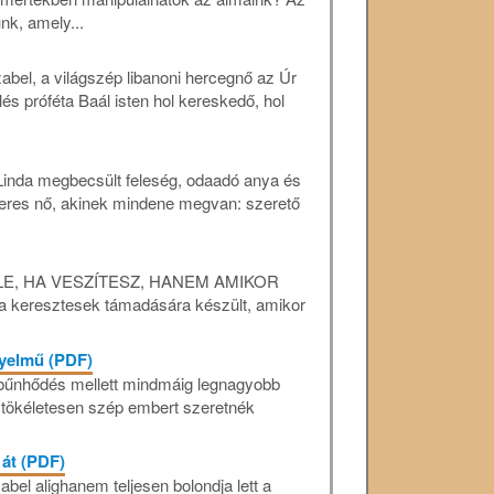
nk, amely...
abel, a világszép libanoni hercegnő az Úr
Illés próféta Baál isten hol kereskedő, hol
Linda megbecsült feleség, odaadó anya és
keres nő, akinek mindene megvan: szerető
LE, HA VESZÍTESZ, HANEM AMIKOR
a keresztesek támadására készült, amikor
gyelmű (PDF)
s bűnhődés mellett mindmáig legnagyobb
 tökéletesen szép embert szeretnék
 át (PDF)
bel alighanem teljesen bolondja lett a