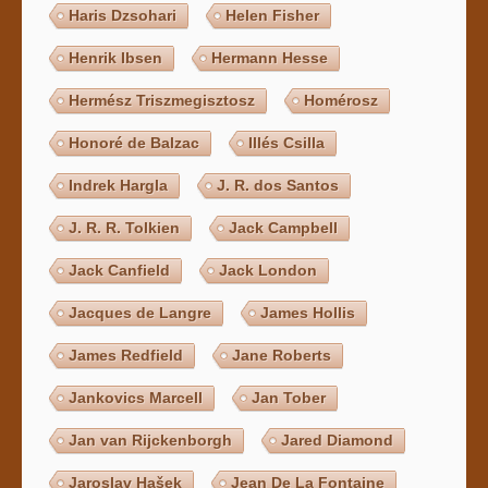
Haris Dzsohari
Helen Fisher
Henrik Ibsen
Hermann Hesse
Hermész Triszmegisztosz
Homérosz
Honoré de Balzac
Illés Csilla
Indrek Hargla
J. R. dos Santos
J. R. R. Tolkien
Jack Campbell
Jack Canfield
Jack London
Jacques de Langre
James Hollis
James Redfield
Jane Roberts
Jankovics Marcell
Jan Tober
Jan van Rijckenborgh
Jared Diamond
Jaroslav Hašek
Jean De La Fontaine