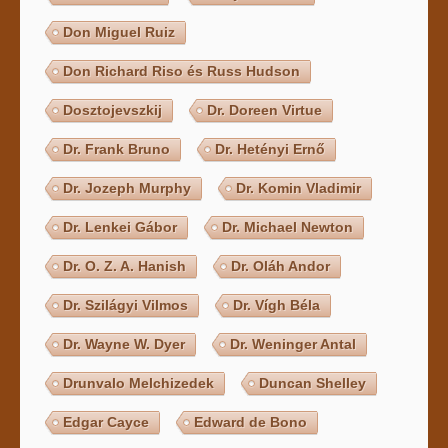
Don Miguel Ruiz
Don Richard Riso és Russ Hudson
Dosztojevszkij
Dr. Doreen Virtue
Dr. Frank Bruno
Dr. Hetényi Ernő
Dr. Jozeph Murphy
Dr. Komin Vladimir
Dr. Lenkei Gábor
Dr. Michael Newton
Dr. O. Z. A. Hanish
Dr. Oláh Andor
Dr. Szilágyi Vilmos
Dr. Vígh Béla
Dr. Wayne W. Dyer
Dr. Weninger Antal
Drunvalo Melchizedek
Duncan Shelley
Edgar Cayce
Edward de Bono