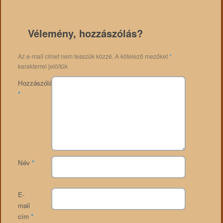
Vélemény, hozzászólás?
Az e-mail címet nem tesszük közzé.
A kötelező mezőket
*
karakterrel jelöltük
Hozzászólás
*
Név
*
E-
mail
cím
*