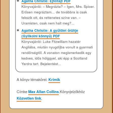
Agatha Christie: Éjféltájt PDF
Könyvajánló: – Megrázta? – Igen, Mrs. Spicer.
Erősen megráztam… de továbbra is csak
fekszik ott, és rettenetes színe van. –
Uramisten, csak nem halt meg?...
Agatha Christie: A ​gyűlölet őrültje
(Gyilkolni könnyű) PDF
Könyvajánló: Luke Fitzwilliam hazatér
Angliába, miután nyugdíjba vonult a gyarmati
rendőrségtől. A vonaton megismerkedik egy
kedves, idős hölggyel, aki épp a Scotland
Yardra tart. Bejelentést...
A könyv témakörei:
Krimik
Címke
Max Allan Collins
.
Könyvjelzőkhöz
Közvetlen link
.