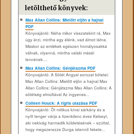
letölthető könyvek:
Max Allan Collins: Mielőtt eljön a hajnal
PDF
Könyvajánló: Néha mikor visszatekint rá, Max
úgy érzi, mintha egy élénk, vad álmot látna.
Máskor az emlékek egészen homályosakká
válnak, olyanná, mintha valaki máséi
lennének....
Max Allan Collins: Génjátszma PDF
Könyvajánló: A Sötét Angyal sorozat kötetei:
Max Allan Collins: Mielőtt eljön a hajnal Max
Allan Collins: Génjátszma Max Allan Collins: A
sötétség elmúltával Az ingyenes...
Colleen Houck: A tigris utazása PDF
Könyvajánló: Öt mitikus kínai sárkány és a
nyílt tenger várja a tizenkilenc éves Kelseyt,
aki nekivág harmadik küldetésének ‒ ezúttal,
hogy megszerezze Durga istennő fekete...