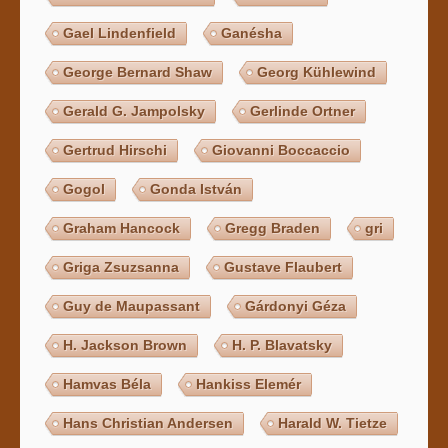
Gael Lindenfield
Ganésha
George Bernard Shaw
Georg Kühlewind
Gerald G. Jampolsky
Gerlinde Ortner
Gertrud Hirschi
Giovanni Boccaccio
Gogol
Gonda István
Graham Hancock
Gregg Braden
gri
Griga Zsuzsanna
Gustave Flaubert
Guy de Maupassant
Gárdonyi Géza
H. Jackson Brown
H. P. Blavatsky
Hamvas Béla
Hankiss Elemér
Hans Christian Andersen
Harald W. Tietze