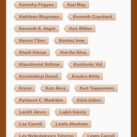
Karinthy Frigyes
Karl May
Kathleen Mcgowan
Kenneth Copeland
Kenneth E. Hagin
Ken Wilber
Kerner Tibor
Kertész Imre
Khalil Gibran
Kim Da Silva
Klausbernd Vollmar
Kordován Vid
Kosztolányi Dezső
Kovács Attila
Kryon
Kun Ákos
Kurt Tepperwein
Kyriacos C. Markides
Kürti Gábor
Lackfi János
Lajkó Károly
Lee Carroll
Leslie Abraham
Lev Nyikolajevics Tolsztoj
Lewis Carroll