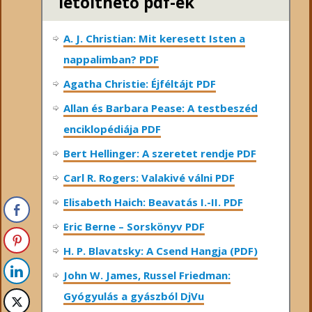
letölthető pdf-ek
A. J. Christian: Mit keresett Isten a
nappalimban? PDF
Agatha Christie: Éjféltájt PDF
Allan és Barbara Pease: A testbeszéd
enciklopédiája PDF
Bert Hellinger: A ​szeretet rendje PDF
Carl R. Rogers: Valakivé válni PDF
Elisabeth Haich: Beavatás I.-II. PDF
Eric Berne – Sorskönyv PDF
H. P. Blavatsky: A Csend Hangja (PDF)
John W. James, Russel Friedman:
Gyógyulás a gyászból DjVu