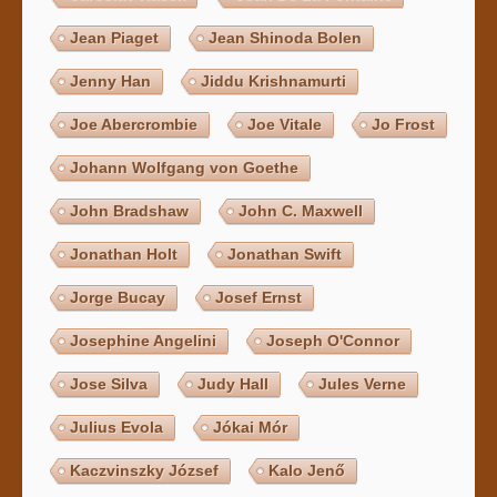
Jean Piaget
Jean Shinoda Bolen
Jenny Han
Jiddu Krishnamurti
Joe Abercrombie
Joe Vitale
Jo Frost
Johann Wolfgang von Goethe
John Bradshaw
John C. Maxwell
Jonathan Holt
Jonathan Swift
Jorge Bucay
Josef Ernst
Josephine Angelini
Joseph O'Connor
Jose Silva
Judy Hall
Jules Verne
Julius Evola
Jókai Mór
Kaczvinszky József
Kalo Jenő