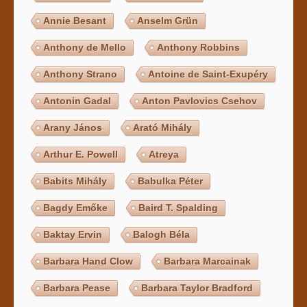
Annie Besant
Anselm Grün
Anthony de Mello
Anthony Robbins
Anthony Strano
Antoine de Saint-Exupéry
Antonin Gadal
Anton Pavlovics Csehov
Arany János
Arató Mihály
Arthur E. Powell
Atreya
Babits Mihály
Babulka Péter
Bagdy Emőke
Baird T. Spalding
Baktay Ervin
Balogh Béla
Barbara Hand Clow
Barbara Marcainak
Barbara Pease
Barbara Taylor Bradford