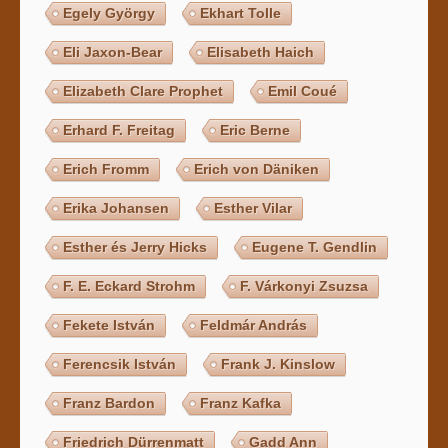
Egely György
Ekhart Tolle
Eli Jaxon-Bear
Elisabeth Haich
Elizabeth Clare Prophet
Emil Coué
Erhard F. Freitag
Eric Berne
Erich Fromm
Erich von Däniken
Erika Johansen
Esther Vilar
Esther és Jerry Hicks
Eugene T. Gendlin
F. E. Eckard Strohm
F. Várkonyi Zsuzsa
Fekete István
Feldmár András
Ferencsik István
Frank J. Kinslow
Franz Bardon
Franz Kafka
Friedrich Dürrenmatt
Gadd Ann