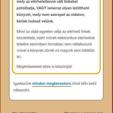
mely az elérhetetlenné vált linkeket
pótolhatja, VAGY ismersz olyan letölthető
könyvet, mely nem szerepel az oldalon,
kérlek tudasd velünk.
Mivel az oldal egyetlen célja az elérhető linkek
közzététele, ezért művek elektronikus elérhetővé
tételére semmilyen formában nem vállalkozunk
(mivel a könyvek zömét mi magunk sem töltöttük
le).
Megértéseteket előre is köszönjük!
Igyekszünk
minden megkeresésre
rövid időn belül
válaszolni.
«
Max Allan Collins:
Miranda Lee: A fekete opál