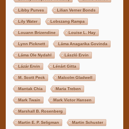
Libby Purves
Lilian Verner Bonds
Lily Water
Lobszang Rampa
Louann Brizendine
Louise L. Hay
Lynn Picknett
Láma Anagarika Govinda
Láma Ole Nydahl
László Ervin
Lázár Ervin
Lénárt Gitta
M. Scott Peck
Malcolm Gladwell
Mantak Chia
Maria Treben
Mark Twain
Mark Victor Hansen
Marshall B. Rosenberg
Martin E. P. Seligman
Martin Schuster