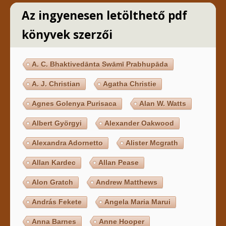
Az ingyenesen letölthető pdf
könyvek szerzői
A. C. Bhaktivedānta Swāmī Prabhupāda
A. J. Christian
Agatha Christie
Agnes Golenya Purisaca
Alan W. Watts
Albert Györgyi
Alexander Oakwood
Alexandra Adornetto
Alister Mcgrath
Allan Kardec
Allan Pease
Alon Gratch
Andrew Matthews
András Fekete
Angela Maria Marui
Anna Barnes
Anne Hooper