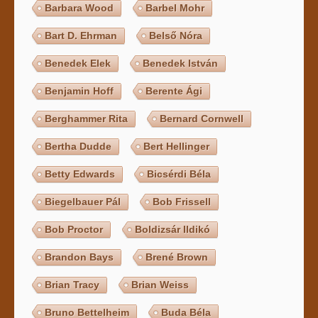
Barbara Wood
Barbel Mohr
Bart D. Ehrman
Belső Nóra
Benedek Elek
Benedek István
Benjamin Hoff
Berente Ági
Berghammer Rita
Bernard Cornwell
Bertha Dudde
Bert Hellinger
Betty Edwards
Bicsérdi Béla
Biegelbauer Pál
Bob Frissell
Bob Proctor
Boldizsár Ildikó
Brandon Bays
Brené Brown
Brian Tracy
Brian Weiss
Bruno Bettelheim
Buda Béla