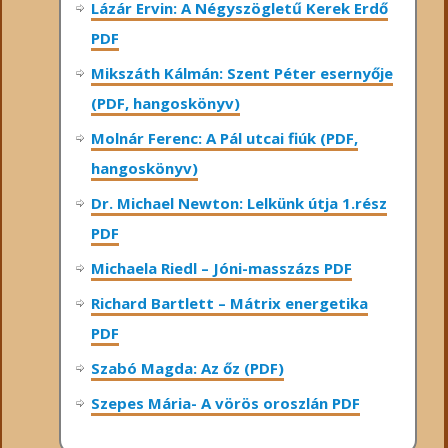
Lázár Ervin: A Négyszögletű Kerek Erdő
PDF
Mikszáth Kálmán: Szent Péter esernyője
(PDF, hangoskönyv)
Molnár Ferenc: A Pál utcai fiúk (PDF,
hangoskönyv)
Dr. Michael Newton: Lelkünk útja 1.rész
PDF
Michaela Riedl – Jóni-masszázs PDF
Richard Bartlett – Mátrix energetika
PDF
Szabó Magda: Az őz (PDF)
Szepes Mária- A vörös oroszlán PDF