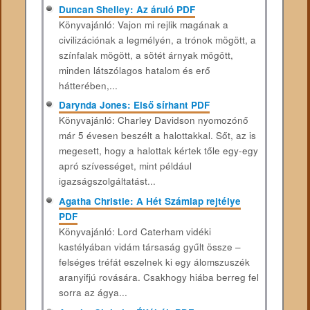
Duncan Shelley: Az áruló PDF
Könyvajánló: Vajon mi rejlik magának a
civilizációnak a legmélyén, a trónok mögött, a
színfalak mögött, a sötét árnyak mögött,
minden látszólagos hatalom és erő
hátterében,...
Darynda Jones: Első sírhant PDF
Könyvajánló: Charley Davidson nyomozónő
már 5 évesen beszélt a halottakkal. Sőt, az is
megesett, hogy a halottak kértek tőle egy-egy
apró szívességet, mint például
igazságszolgáltatást...
Agatha Christie: A ​Hét Számlap rejtélye
PDF
Könyvajánló: Lord Caterham vidéki
kastélyában vidám társaság gyűlt össze –
felséges tréfát eszelnek ki egy álomszuszék
aranyifjú rovására. Csakhogy hiába berreg fel
sorra az ágya...