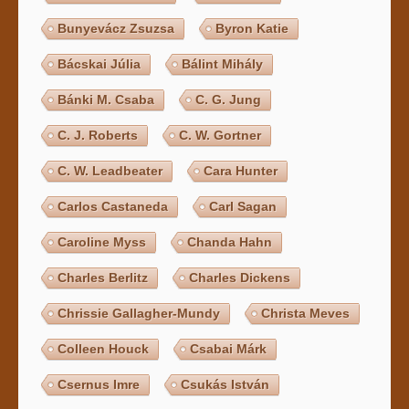
Bunyevácz Zsuzsa
Byron Katie
Bácskai Júlia
Bálint Mihály
Bánki M. Csaba
C. G. Jung
C. J. Roberts
C. W. Gortner
C. W. Leadbeater
Cara Hunter
Carlos Castaneda
Carl Sagan
Caroline Myss
Chanda Hahn
Charles Berlitz
Charles Dickens
Chrissie Gallagher-Mundy
Christa Meves
Colleen Houck
Csabai Márk
Csernus Imre
Csukás István