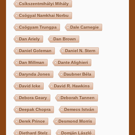
Csíkszentmihályi Mihály
Csögyal Namkhai Norbu
Csögyam Trungpa
Dale Carnegie
Dan Ariely
Dan Brown
Daniel Goleman
Daniel N. Stern
Dan Millman
Dante Alighieri
Darynda Jones
Daubner Béla
David Icke
David R. Hawkins
Debora Geary
Deborah Tannen
Deepak Chopra
Demecs István
Derek Prince
Desmond Morris
Diethard Stelz
Domján László