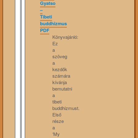
Gyatso
–
Tibeti
buddhizmus
PDF
Könyvajánló:
Ez
a
szöveg
a
kezdők
számára
kívánja
bemutatni
a
tibeti
buddhizmust.
Első
része
a
‘My