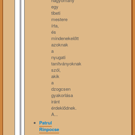
hagyomány
egy
tibeti
mestere
írta,
és
mindenekelőtt
azoknak
a
nyugati
tanítványoknak
szól,
akik
a
dzogcsen
gyakorlása
iránt
érdeklődnek.
A...
Patrul
Rinpocse