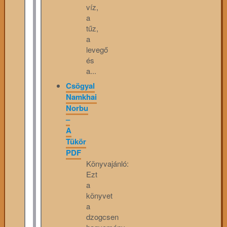
víz,
a
tűz,
a
levegő
és
a...
Csögyal
Namkhai
Norbu
–
A
Tükör
PDF
Könyvajánló:
Ezt
a
könyvet
a
dzogcsen