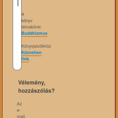
A
könyv
témakörei:
Buddhizmus
Könyvjelzőkhöz
Közvetlen
link
.
Vélemény,
hozzászólás?
Az
e-
mail