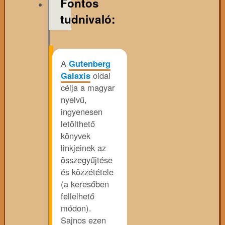
Fontos
tudnivaló:
A
Gutenberg
Galaxis
oldal
célja a magyar
nyelvű,
ingyenesen
letölthető
könyvek
linkjeinek az
összegyűjtése
és közzététele
(a keresőben
fellelhető
módon).
Sajnos ezen