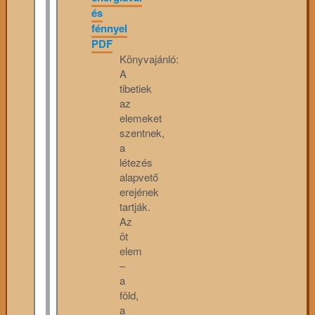
és
fénnyel
PDF
Könyvajánló:
A
tibetiek
az
elemeket
szentnek,
a
létezés
alapvető
erejének
tartják.
Az
öt
elem
–
a
föld,
a