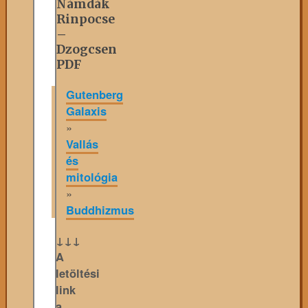
Námdák
Rinpocse
–
Dzogcsen
PDF
Gutenberg
Galaxis
»
Vallás
és
mitológia
»
Buddhizmus
↓↓↓
A
letöltési
link
a