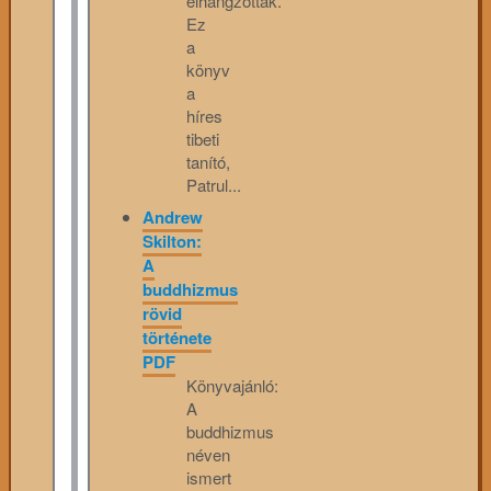
elhangzottak.
Ez
a
könyv
a
híres
tibeti
tanító,
Patrul...
Andrew
Skilton:
A
buddhizmus
rövid
története
PDF
Könyvajánló:
A
buddhizmus
néven
ismert