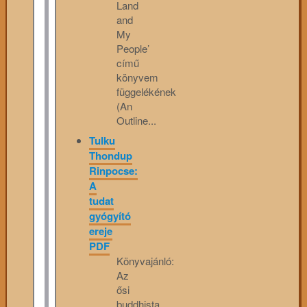
Land
and
My
People’
című
könyvem
függelékének
(An
Outline...
Tulku
Thondup
Rinpocse:
A
tudat
gyógyító
ereje
PDF
Könyvajánló:
Az
ősi
buddhista