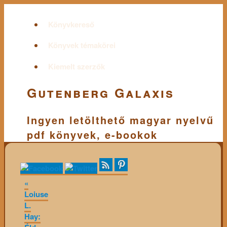
Könyvkereső
Könyvek témakörei
Kiemelt szerzők
Gutenberg Galaxis
Ingyen letölthető magyar nyelvű
pdf könyvek, e-bookok
«
Loiuse
L.
Hay: