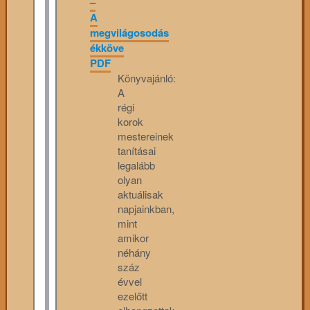
–
A
megvilágosodás
ékköve
PDF
Könyvajánló:
A
régi
korok
mestereinek
tanításai
legalább
olyan
aktuálisak
napjainkban,
mint
amikor
néhány
száz
évvel
ezelőtt