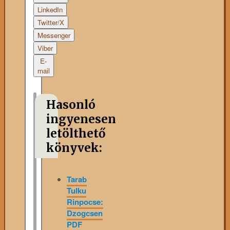
LinkedIn
Twitter/X
Messenger
Viber
E-
mail
Hasonló
ingyenesen
letölthető
könyvek:
Tarab
Tulku
Rinpocse:
Dzogcsen
PDF