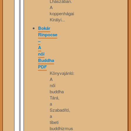
Lhászában.
A
koppenhágai
Királyi...
Bokár
Rinpocse
–
A
női
Buddha
PDF
Könyvajánló:
A
női
buddha
Tárá,
a
Szabadító,
a
tibeti
buddhizmus