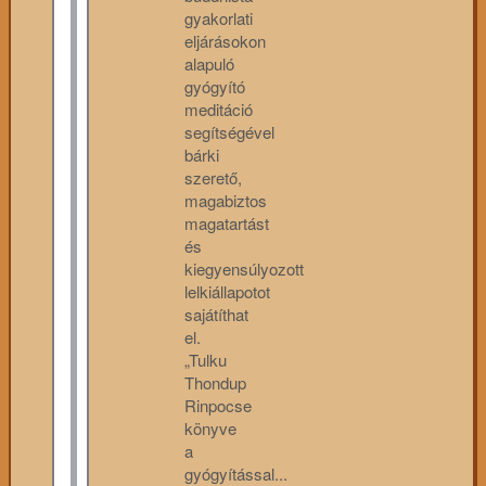
gyakorlati
eljárásokon
alapuló
gyógyító
meditáció
segítségével
bárki
szerető,
magabiztos
magatartást
és
kiegyensúlyozott
lelkiállapotot
sajátíthat
el.
„Tulku
Thondup
Rinpocse
könyve
a
gyógyítással...