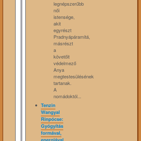
legnépszerűbb
női
istensége,
akit
egyrészt
Pradnyápáramitá,
másrészt
a
követőit
védelmező
Anya
megtestesülésének
tartanak.
A
nomádoktól...
Tenzin
Wangyal
Rinpócse:
Gyógyítás
formával,
energiával