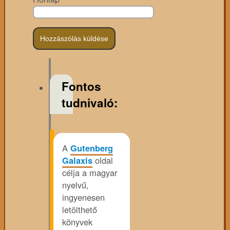
Fontos
tudnivaló:
A
Gutenberg
Galaxis
oldal
célja a magyar
nyelvű,
ingyenesen
letölthető
könyvek