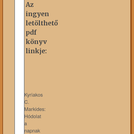
Az
ingyen
letölthető
pdf
könyv
linkje:
Kyriakos
C.
Markides:
Hódolat
a
napnak