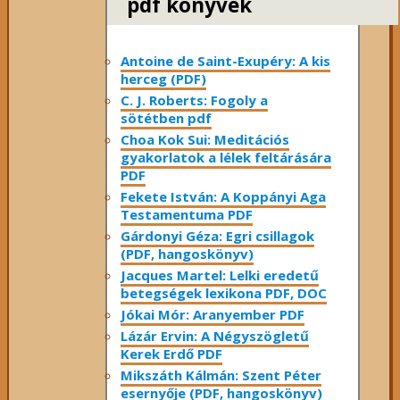
pdf könyvek
Antoine de Saint-Exupéry: A kis
herceg (PDF)
C. J. Roberts: Fogoly a
sötétben pdf
Choa Kok Sui: Meditációs
gyakorlatok a lélek feltárására
PDF
Fekete István: A Koppányi Aga
Testamentuma PDF
Gárdonyi Géza: Egri csillagok
(PDF, hangoskönyv)
Jacques Martel: Lelki eredetű
betegségek lexikona PDF, DOC
Jókai Mór: Aranyember PDF
Lázár Ervin: A Négyszögletű
Kerek Erdő PDF
Mikszáth Kálmán: Szent Péter
esernyője (PDF, hangoskönyv)