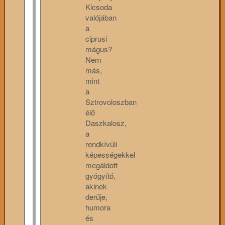
Kicsoda
valójában
a
ciprusi
mágus?
Nem
más,
mint
a
Sztrovoloszban
élő
Daszkalosz,
a
rendkívüli
képességekkel
megáldott
gyógyító,
akinek
derűje,
humora
és