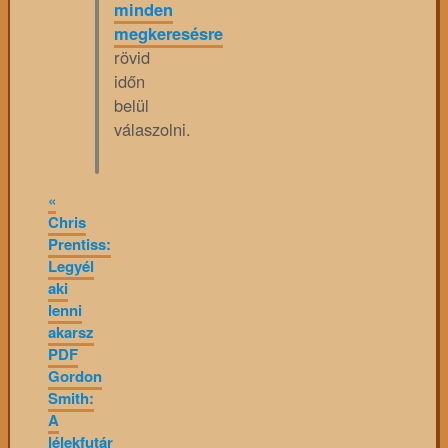
minden
megkeresésre
rövid
időn
belül
válaszolni.
«
Chris
Prentiss:
Legyél
aki
lenni
akarsz
PDF
Gordon
Smith:
A
lélekfutár