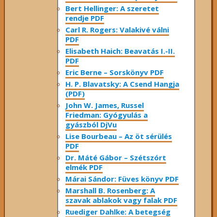
Bert Hellinger: A ​szeretet
rendje PDF
Carl R. Rogers: Valakivé válni
PDF
Elisabeth Haich: Beavatás I.-II.
PDF
Eric Berne – Sorskönyv PDF
H. P. Blavatsky: A Csend Hangja
(PDF)
John W. James, Russel
Friedman: Gyógyulás a
gyászból DjVu
Lise Bourbeau – Az öt sérülés
PDF
Dr. Máté Gábor – Szétszórt
elmék PDF
Márai Sándor: Füves könyv PDF
Marshall B. Rosenberg: A
szavak ablakok vagy falak PDF
Ruediger Dahlke: A betegség