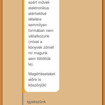
ezért művek
elektronikus
elérhetővé
tételére
semmilyen
formában nem
vállalkozunk
(mivel a
könyvek zömét
mi magunk
sem töltöttük
le).
Megértéseteket
előre is
köszönjük!
Igyekszünk