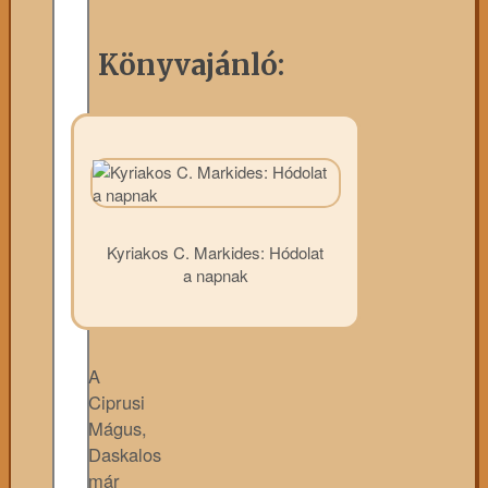
Könyvajánló:
Kyriakos C. Markides: Hódolat
a napnak
A
Ciprusi
Mágus,
Daskalos
már