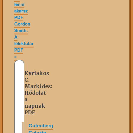
lenni
akarsz
PDF
Gordon
Smith:
A
lélekfutár
PDF
»
Kyriakos
C.
Markides:
Hódolat
a
napnak
PDF
Gutenberg
Galaxis