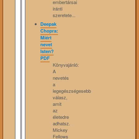
embertársai
iránti
szeretete...
Deepak
Chopra:
Miért
nevet
Isten?
PDF
Könyvajánló:
A
nevetés
a
legegészségesebb
válasz,
amit
az
életedre
adhatsz.
Mickey
Fellows