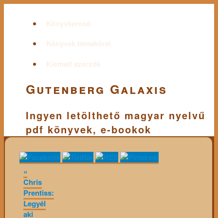
Könyvkereső
Könyvek témakörei
Kiemelt szerzők
Gutenberg Galaxis
Ingyen letölthető magyar nyelvű
pdf könyvek, e-bookok
«
Chris
Prentiss:
Legyél
aki