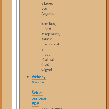
sikeres
Los
Angeles-
i
komikus,
mégis
átlagember,
akinek
megvannak
a
maga
félelmei,
önző
vágyai...
Várkonyi
Nándor
–
Sziriat
oszlopai
PDF
Könyvajánló: