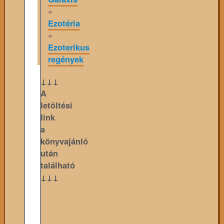
»
Ezotéria
»
Ezoterikus
regények
↓↓↓
A
letöltési
link
a
könyvajánló
után
található
↓↓↓