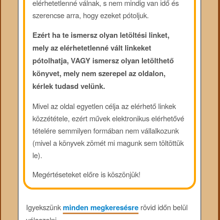
elérhetetlenné válnak, s nem mindig van idő és
szerencse arra, hogy ezeket pótoljuk.
Ezért ha te ismersz olyan letöltési linket,
mely az elérhetetlenné vált linkeket
pótolhatja, VAGY ismersz olyan letölthető
könyvet, mely nem szerepel az oldalon,
kérlek tudasd velünk.
Mivel az oldal egyetlen célja az elérhető linkek
közzététele, ezért művek elektronikus elérhetővé
tételére semmilyen formában nem vállalkozunk
(mivel a könyvek zömét mi magunk sem töltöttük
le).
Megértéseteket előre is köszönjük!
Igyekszünk
minden megkeresésre
rövid időn belül
válaszolni.