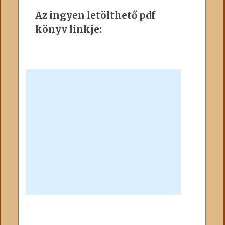
Az ingyen letölthető pdf
könyv linkje: