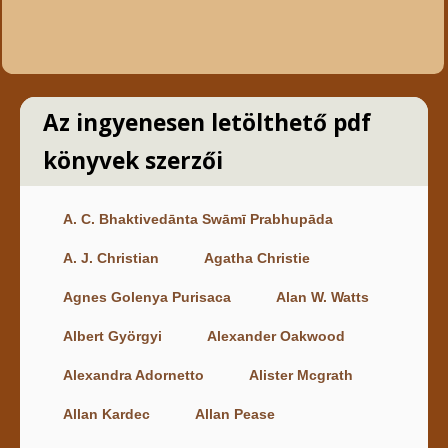
Az ingyenesen letölthető pdf
könyvek szerzői
A. C. Bhaktivedānta Swāmī Prabhupāda
A. J. Christian
Agatha Christie
Agnes Golenya Purisaca
Alan W. Watts
Albert Györgyi
Alexander Oakwood
Alexandra Adornetto
Alister Mcgrath
Allan Kardec
Allan Pease