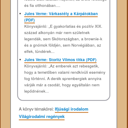
és fia otthonában....
Jules Verne: Várkastély a Kárpátokban
(PDF)
Könyvajánló: „E gyakorlatias és pozitív XIX.
század alkonyán már nem születnek
legendák, sem Skótországban, a brownie-k
és a gnómok földjén, sem Norvégiában, az
elfek, tündérek...
Jules Verne: Storitz Vilmos titka (PDF)
Könyvajánló: „Az emberek azt rebesgetik,
hogy a temetőben valami rendkívüli esemény
fog történni. A derék sprembergiek annyira
várják már a csodát, hogy egyáltalán nem
lepődnének...
A könyv témakörei:
Ifjúsági irodalom
Világirodalmi regények