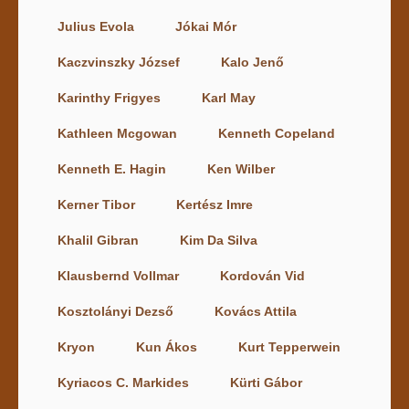
Julius Evola
Jókai Mór
Kaczvinszky József
Kalo Jenő
Karinthy Frigyes
Karl May
Kathleen Mcgowan
Kenneth Copeland
Kenneth E. Hagin
Ken Wilber
Kerner Tibor
Kertész Imre
Khalil Gibran
Kim Da Silva
Klausbernd Vollmar
Kordován Vid
Kosztolányi Dezső
Kovács Attila
Kryon
Kun Ákos
Kurt Tepperwein
Kyriacos C. Markides
Kürti Gábor