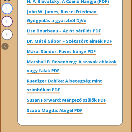
H. P. Blavatsky: A Csend Hangja (PDF)
John W. James, Russel Friedman:
Gyógyulás a gyászból DjVu
Lise Bourbeau – Az öt sérülés PDF
Dr. Máté Gábor – Szétszórt elmék PDF
Márai Sándor: Füves könyv PDF
Marshall B. Rosenberg: A szavak ablakok
vagy falak PDF
Ruediger Dahlke: A betegség mint
szimbólum PDF
Susan Forward: Mérgező szülők PDF
Szabó Magda: Abigél PDF