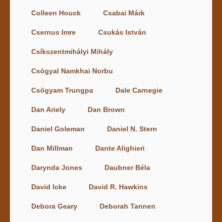
Colleen Houck
Csabai Márk
Csernus Imre
Csukás István
Csíkszentmihályi Mihály
Csögyal Namkhai Norbu
Csögyam Trungpa
Dale Carnegie
Dan Ariely
Dan Brown
Daniel Goleman
Daniel N. Stern
Dan Millman
Dante Alighieri
Darynda Jones
Daubner Béla
David Icke
David R. Hawkins
Debora Geary
Deborah Tannen