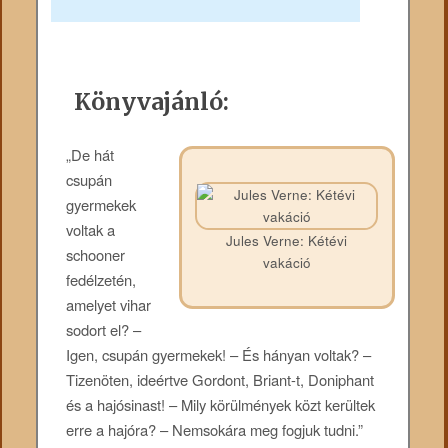
Könyvajánló:
„De hát
csupán
gyermekek
voltak a
Jules Verne: Kétévi
schooner
vakáció
fedélzetén,
amelyet vihar
sodort el? –
Igen, csupán gyermekek! – És hányan voltak? –
Tizenöten, ideértve Gordont, Briant-t, Doniphant
és a hajósinast! – Mily körülmények közt kerültek
erre a hajóra? – Nemsokára meg fogjuk tudni.”