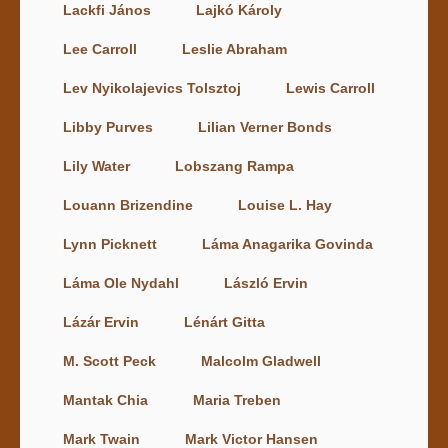
Lackfi János
Lajkó Károly
Lee Carroll
Leslie Abraham
Lev Nyikolajevics Tolsztoj
Lewis Carroll
Libby Purves
Lilian Verner Bonds
Lily Water
Lobszang Rampa
Louann Brizendine
Louise L. Hay
Lynn Picknett
Láma Anagarika Govinda
Láma Ole Nydahl
László Ervin
Lázár Ervin
Lénárt Gitta
M. Scott Peck
Malcolm Gladwell
Mantak Chia
Maria Treben
Mark Twain
Mark Victor Hansen