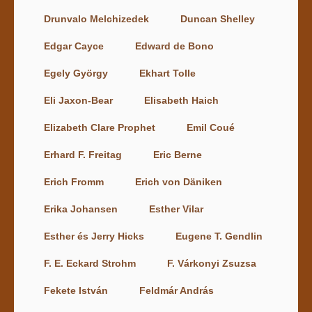
Drunvalo Melchizedek
Duncan Shelley
Edgar Cayce
Edward de Bono
Egely György
Ekhart Tolle
Eli Jaxon-Bear
Elisabeth Haich
Elizabeth Clare Prophet
Emil Coué
Erhard F. Freitag
Eric Berne
Erich Fromm
Erich von Däniken
Erika Johansen
Esther Vilar
Esther és Jerry Hicks
Eugene T. Gendlin
F. E. Eckard Strohm
F. Várkonyi Zsuzsa
Fekete István
Feldmár András