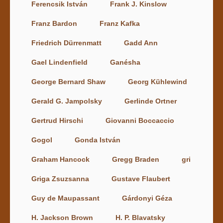
Ferencsik István
Frank J. Kinslow
Franz Bardon
Franz Kafka
Friedrich Dürrenmatt
Gadd Ann
Gael Lindenfield
Ganésha
George Bernard Shaw
Georg Kühlewind
Gerald G. Jampolsky
Gerlinde Ortner
Gertrud Hirschi
Giovanni Boccaccio
Gogol
Gonda István
Graham Hancock
Gregg Braden
gri
Griga Zsuzsanna
Gustave Flaubert
Guy de Maupassant
Gárdonyi Géza
H. Jackson Brown
H. P. Blavatsky