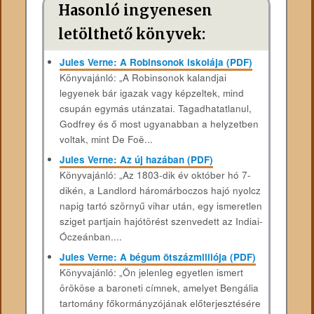
Hasonló ingyenesen
letölthető könyvek:
Jules Verne: A Robinsonok iskolája (PDF)
Könyvajánló: „A Robinsonok kalandjai
legyenek bár igazak vagy képzeltek, mind
csupán egymás utánzatai. Tagadhatatlanul,
Godfrey és ő most ugyanabban a helyzetben
voltak, mint De Foë...
Jules Verne: Az új hazában (PDF)
Könyvajánló: „Az 1803-dik év október hó 7-
dikén, a Landlord háromárboczos hajó nyolcz
napig tartó szörnyű vihar után, egy ismeretlen
sziget partjain hajótörést szenvedett az Indiai-
Óczeánban....
Jules Verne: A bégum ötszázmilliója (PDF)
Könyvajánló: „Ön jelenleg egyetlen ismert
örököse a baroneti címnek, amelyet Bengália
tartomány főkormányzójának előterjesztésére