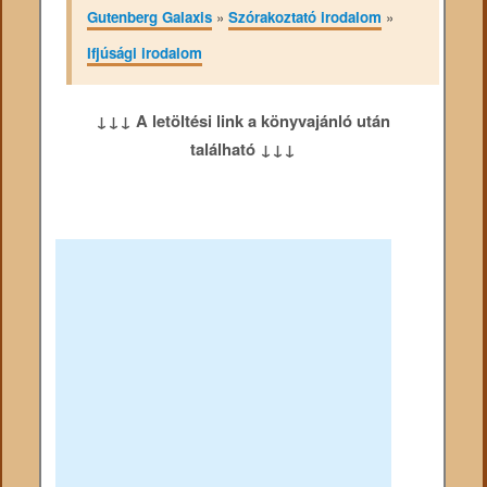
Gutenberg Galaxis
»
Szórakoztató irodalom
»
Ifjúsági irodalom
↓↓↓ A letöltési link a könyvajánló után
található ↓↓↓