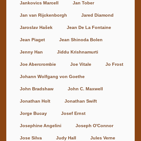
Jankovics Marcell
Jan Tober
Jan van Rijckenborgh
Jared Diamond
Jaroslav Hašek
Jean De La Fontaine
Jean Piaget
Jean Shinoda Bolen
Jenny Han
Jiddu Krishnamurti
Joe Abercrombie
Joe Vitale
Jo Frost
Johann Wolfgang von Goethe
John Bradshaw
John C. Maxwell
Jonathan Holt
Jonathan Swift
Jorge Bucay
Josef Ernst
Josephine Angelini
Joseph O'Connor
Jose Silva
Judy Hall
Jules Verne