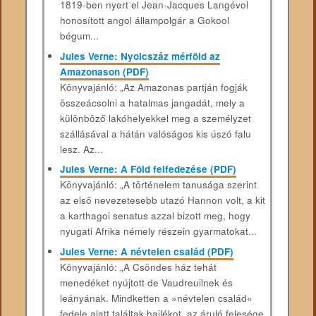
1819-ben nyert el Jean-Jacques Langévol
honosított angol állampolgár a Gokool
bégum...
Jules Verne: Nyolcszáz mérföld az
Amazonason (PDF)
Könyvajánló: „Az Amazonas partján fogják
összeácsolni a hatalmas jangadát, mely a
különböző lakóhelyekkel meg a személyzet
szállásával a hátán valóságos kis úszó falu
lesz. Az...
Jules Verne: A Föld felfedezése (PDF)
Könyvajánló: „A történelem tanusága szerint
az első nevezetesebb utazó Hannon volt, a kit
a karthagoi senatus azzal bizott meg, hogy
nyugati Afrika némely részein gyarmatokat...
Jules Verne: A névtelen család (PDF)
Könyvajánló: „A Csöndes ház tehát
menedéket nyújtott de Vaudreuilnek és
leányának. Mindketten a »névtelen család«
fedele alatt találtak hajlékot, az áruló felesége