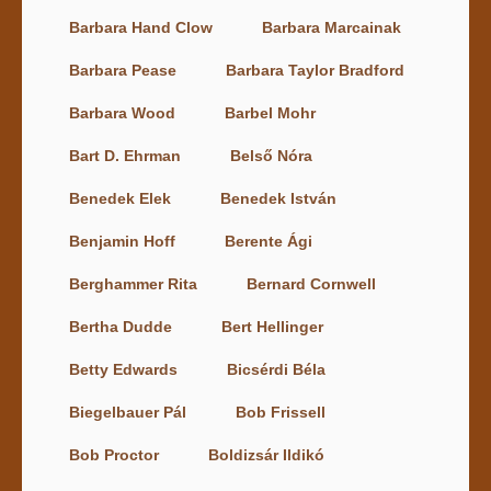
Barbara Hand Clow
Barbara Marcainak
Barbara Pease
Barbara Taylor Bradford
Barbara Wood
Barbel Mohr
Bart D. Ehrman
Belső Nóra
Benedek Elek
Benedek István
Benjamin Hoff
Berente Ági
Berghammer Rita
Bernard Cornwell
Bertha Dudde
Bert Hellinger
Betty Edwards
Bicsérdi Béla
Biegelbauer Pál
Bob Frissell
Bob Proctor
Boldizsár Ildikó