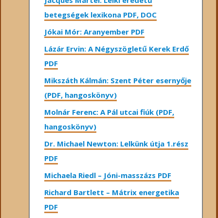
Jacques Martel: Lelki eredetű
betegségek lexikona PDF, DOC
Jókai Mór: Aranyember PDF
Lázár Ervin: A Négyszögletű Kerek Erdő
PDF
Mikszáth Kálmán: Szent Péter esernyője
(PDF, hangoskönyv)
Molnár Ferenc: A Pál utcai fiúk (PDF,
hangoskönyv)
Dr. Michael Newton: Lelkünk útja 1.rész
PDF
Michaela Riedl – Jóni-masszázs PDF
Richard Bartlett – Mátrix energetika
PDF