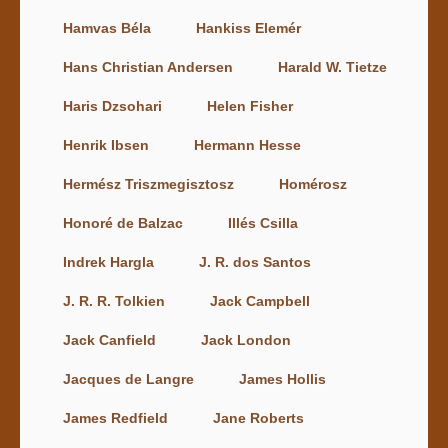
Hamvas Béla
Hankiss Elemér
Hans Christian Andersen
Harald W. Tietze
Haris Dzsohari
Helen Fisher
Henrik Ibsen
Hermann Hesse
Hermész Triszmegisztosz
Homérosz
Honoré de Balzac
Illés Csilla
Indrek Hargla
J. R. dos Santos
J. R. R. Tolkien
Jack Campbell
Jack Canfield
Jack London
Jacques de Langre
James Hollis
James Redfield
Jane Roberts