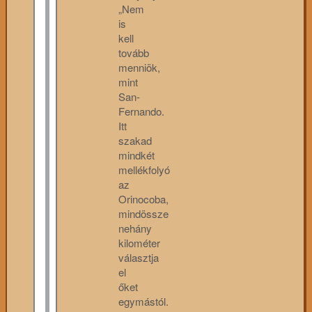
„Nem
is
kell
tovább
menniök,
mint
San-
Fernando.
Itt
szakad
mindkét
mellékfolyó
az
Orinocoba,
mindössze
nehány
kilométer
választja
el
őket
egymástól.