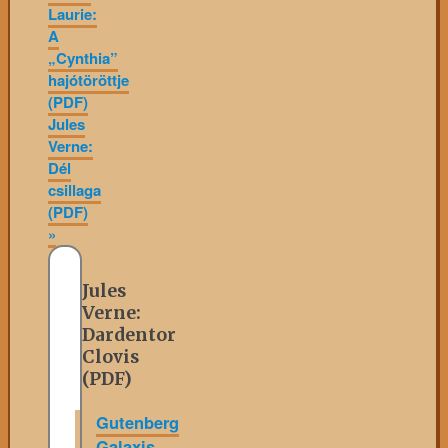
Laurie:
A
„Cynthia”
hajótöröttje
(PDF)
Jules
Verne:
Dél
csillaga
(PDF)
»
Jules
Verne:
Dardentor
Clovis
(PDF)
Gutenberg
Galaxis