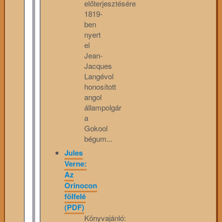
előterjesztésére
1819-
ben
nyert
el
Jean-
Jacques
Langévol
honosított
angol
állampolgár
a
Gokool
bégum...
Jules
Verne:
Az
Orinocon
fölfelé
(PDF)
Könyvajánló: