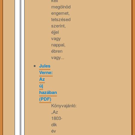
kell
megölnöd
engemet,
tetszésed
szerint,
éjjel
vagy
nappal,
ébren
vagy...
Jules
Verne:
Az
új
hazában
(PDF)
Könyvajánló:
„Az
1803-
dik
év