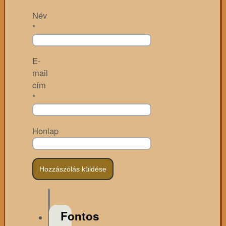
Név
*
E-
mail
cím
*
Honlap
Fontos