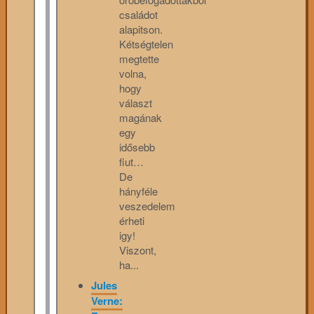
családot
alapitson.
Kétségtelen
megtette
volna,
hogy
választ
magának
egy
idősebb
fiut…
De
hányféle
veszedelem
érheti
igy!
Viszont,
ha...
Jules
Verne: