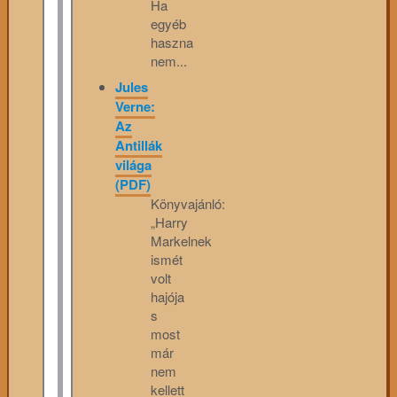
Ha
egyéb
haszna
nem...
Jules
Verne:
Az
Antillák
világa
(PDF)
Könyvajánló:
„Harry
Markelnek
ismét
volt
hajója
s
most
már
nem
kellett