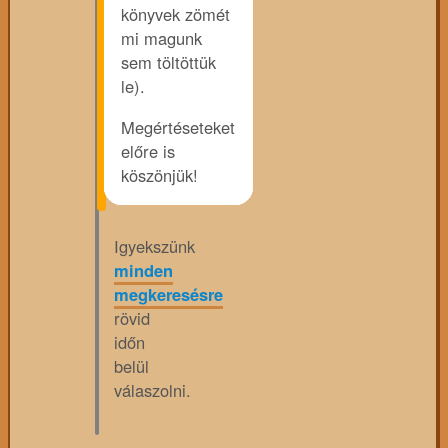
könyvek zömét
mi magunk
sem töltöttük
le).
Megértéseteket
előre is
köszönjük!
Igyekszünk
minden
megkeresésre
rövid
időn
belül
válaszolni.