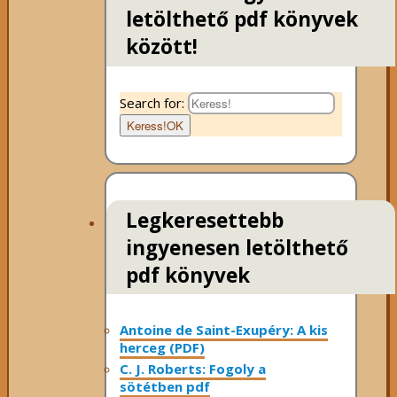
letölthető pdf könyvek
között!
Search for:
Keress!
OK
Legkeresettebb
ingyenesen letölthető
pdf könyvek
Antoine de Saint-Exupéry: A kis
herceg (PDF)
C. J. Roberts: Fogoly a
sötétben pdf