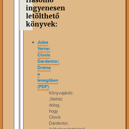
Hasonló
ingyenesen
letölthető
könyvek:
Jules
Verne:
Clovis
Dardentor;
Dráma
a
levegőben
(PDF)
Könyvajánló:
„Nehéz
dolog,
hogy
Clovis
Dardentor,
öröbefogadottakból