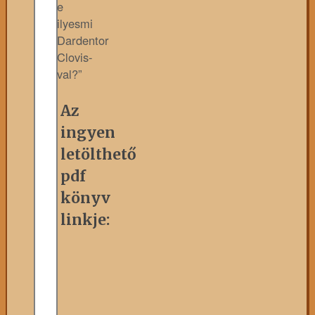
e
ilyesmi
Dardentor
Clovis-
val?”
Az
ingyen
letölthető
pdf
könyv
linkje: