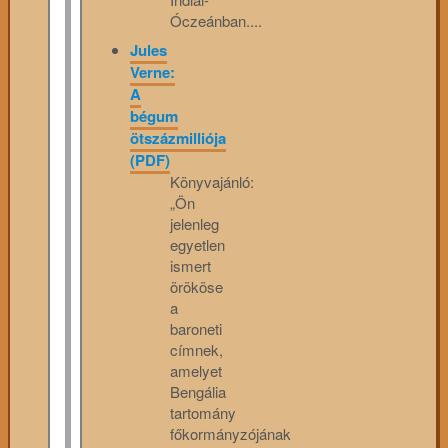
Óczeánban....
Jules
Verne:
A
bégum
ötszázmilliója
(PDF)
Könyvajánló:
„Ön
jelenleg
egyetlen
ismert
örököse
a
baroneti
címnek,
amelyet
Bengália
tartomány
főkormányzójának