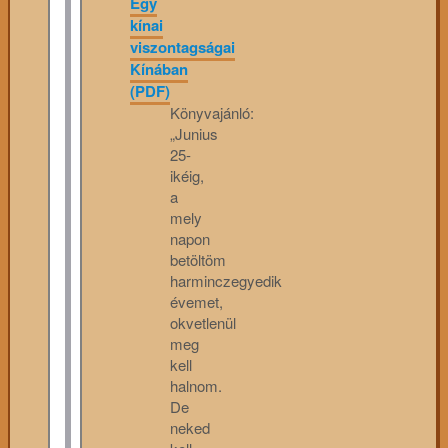
Egy
kínai
viszontagságai
Kínában
(PDF)
Könyvajánló:
„Junius
25-
ikéig,
a
mely
napon
betöltöm
harminczegyedik
évemet,
okvetlenül
meg
kell
halnom.
De
neked