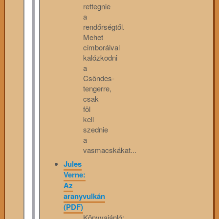
rettegnie
a
rendőrségtől.
Mehet
cimboráival
kalózkodni
a
Csöndes-
tengerre,
csak
föl
kell
szednie
a
vasmacskákat...
Jules
Verne:
Az
aranyvulkán
(PDF)
Könyvajánló: