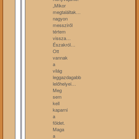
„Mikor
megtaláltak…
nagyon
messziről
tértem
vissza…
Északról…
Ott
vannak
a
világ
leggazdagabb
lelőhelyei…
Meg
sem
kell
kaparni
a
földet.
Maga
a