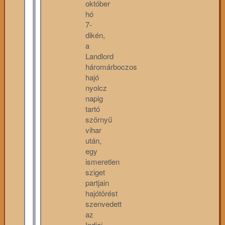
október
hó
7-
dikén,
a
Landlord
háromárboczos
hajó
nyolcz
napig
tartó
szörnyű
vihar
után,
egy
ismeretlen
sziget
partjain
hajótörést
szenvedett
az
Indiai-