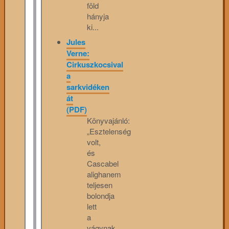
föld
hányja
ki...
Jules
Verne:
Cirkuszkocsival
a
sarkvidéken
át
(PDF)
Könyvajánló:
„Esztelenség
volt,
és
Cascabel
alighanem
teljesen
bolondja
lett
a
vágynak,