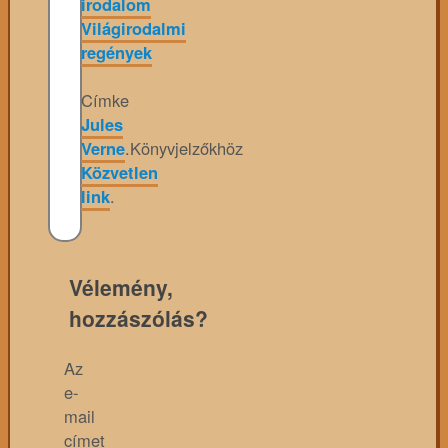
irodalom
Világirodalmi
regények
Címke
Jules
Verne
.
Könyvjelzőkhöz
Közvetlen
link
.
Vélemény,
hozzászólás?
Az
e-
mail
címet