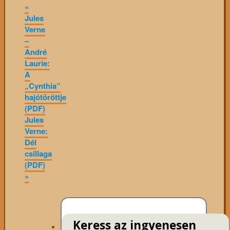
«
Jules
Verne
–
André
Laurie:
A
„Cynthia”
hajótöröttje
(PDF)
Jules
Verne:
Dél
csillaga
(PDF)
»
Keress az ingyenesen