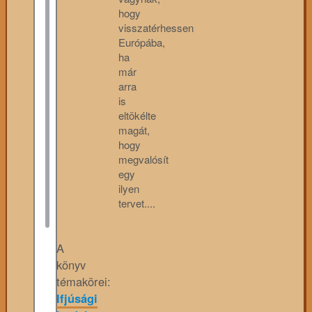
hogy
visszatérhessen
Európába,
ha
már
arra
is
eltökélte
magát,
hogy
megvalósít
egy
ilyen
tervet....
A
könyv
témakörei:
Ifjúsági