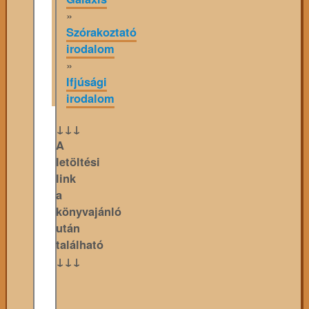
»
Szórakoztató
irodalom
»
Ifjúsági
irodalom
↓↓↓
A
letöltési
link
a
könyvajánló
után
található
↓↓↓