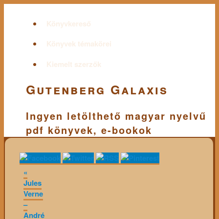
Könyvkereső
Könyvek témakörei
Kiemelt szerzők
Gutenberg Galaxis
Ingyen letölthető magyar nyelvű
pdf könyvek, e-bookok
«
Jules
Verne
–
André