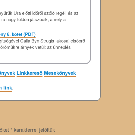
rűk Ura előtti időről szóló regéi, és az
 a nagy földön játszódik, amely a
ny 6. kötet (PDF)
ítségével Calla Byn Strugis lakosai elsöprő
 örömükre árnyék vetül: az ünneplés
önyvek
Linkkereső
Mesekönyvek
n link
.
zőket
*
karakterrel jelöltük