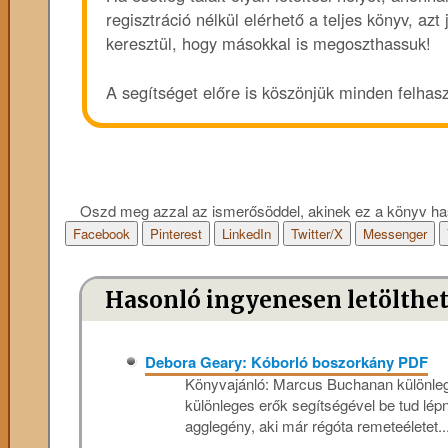
regisztráció nélkül elérhető a teljes könyv, azt
keresztül, hogy másokkal is megoszthassuk!
A segítséget előre is köszönjük minden felhas
Oszd meg azzal az ismerősöddel, akinek ez a könyv ha
Facebook
Pinterest
LinkedIn
Twitter/X
Messenger
Hasonló ingyenesen letölthe
Debora Geary: Kóborló ​boszorkány PDF
Könyvajánló: Marcus ​Buchanan különlege
különleges erők segítségével be tud lé
agglegény, aki már régóta remeteéletet..