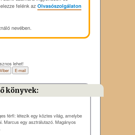
 jelezze felénk az
Olvasószolgálaton
ználó nevében.
sznos lehet!
Viber
E-mail
tő könyvek:
s férfi: létezik egy köztes világ, amelybe
pni. Marcus egy asztrálutazó. Magányos
.