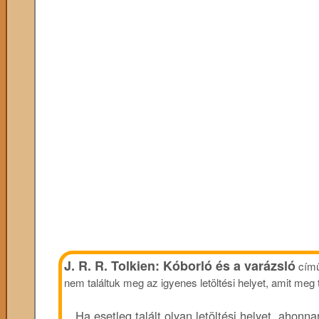
J. R. R. Tolkien: Kóborló és a varázsló
című
nem találtuk meg az igyenes letöltési helyet, amit meg
Ha esetleg talált olyan letöltési helyet, ahon