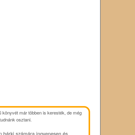
 könyvét már többen is keresték, de még
 tudnánk osztani.
nan bárki számára ingyenesen és