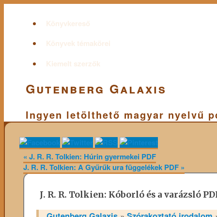
Könyvkereső
Könyvek témakörei
Kiemelt szerzők
Gutenberg Galaxis
Ingyen letölthető magyar nyelvű 
«
J. R. R. Tolkien: Húrin gyermekei PDF
J. R. R. Tolkien: A Gyűrűk ura függelékek PDF
»
J. R. R. Tolkien: Kóborló és a varázsló PD
Gutenberg Galaxis
»
Szórakoztató irodalom