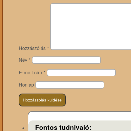
Hozzászólás
*
Név
*
E-mail cím
*
Honlap
Fontos tudnivaló: