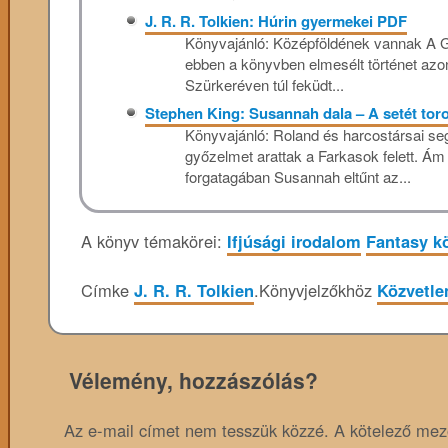
J. R. R. Tolkien: Húrin gyermekei PDF
Könyvajánló: Középföldének vannak A Gyű
ebben a könyvben elmesélt történet azon
Szürkeréven túl feküdt...
Stephen King: Susannah dala – A setét toro
Könyvajánló: Roland és harcostársai seg
győzelmet arattak a Farkasok felett. Ám
forgatagában Susannah eltűnt az...
A könyv témakörei:
Ifjúsági irodalom
Fantasy k
Címke
J. R. R. Tolkien
.
Könyvjelzőkhöz
Közvetle
Vélemény, hozzászólás?
Az e-mail címet nem tesszük közzé.
A kötelező me