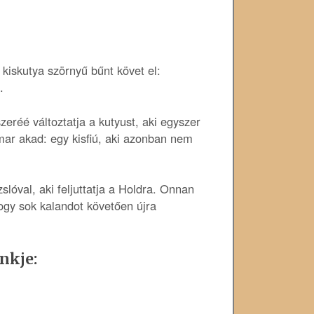
 kiskutya szörnyű bűnt követ el:
.
eréé változtatja a kutyust, aki egyszer
mar akad: egy kisfiú, aki azonban nem
óval, aki feljuttatja a Holdra. Onnan
ogy sok kalandot követően újra
nkje: