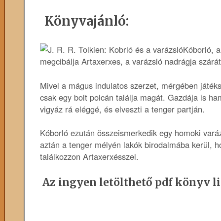
Könyvajánló:
Kóborló, a
megcibálja Artaxerxes, a varázsló nadrágja szárát
Mivel a mágus indulatos szerzet, mérgében játéksz
csak egy bolt polcán találja magát. Gazdája is ha
vigyáz rá eléggé, és elveszti a tenger partján.
Kóborló ezután összeismerkedik egy homoki varázsl
aztán a tenger mélyén lakók birodalmába kerül, h
találkozzon Artaxerxésszel.
Az ingyen letölthető pdf könyv li