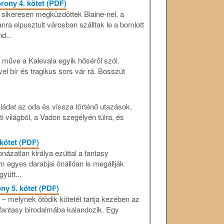
rony 4. kötet (PDF)
 sikeresen megküzdöttek Blaine-nel, a
nra elpusztult városban szálltak le a bomlott
d...
i műve a Kalevala egyik hőséről szól.
vel bír és tragikus sors vár rá. Bosszút
ádat az oda és vissza történő utazások,
világból, a Vadon szegélyén túlra, és
kötet (PDF)
onázatlan királya ezúttal a fantasy
 egyes darabjai önállóan is megállják
yütt...
ony 5. kötet (PDF)
– melynek ötödik kötetét tartja kezében az
a fantasy birodalmába kalandozik. Egy