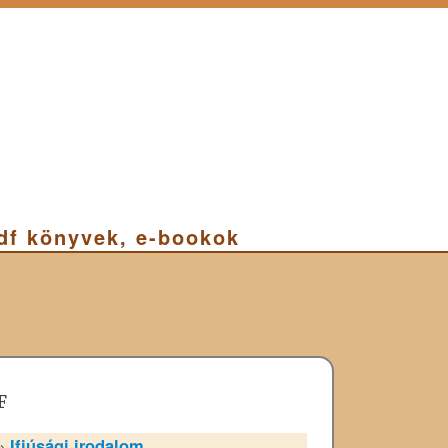
pdf könyvek, e-bookok
F
»
Ifjúsági irodalom