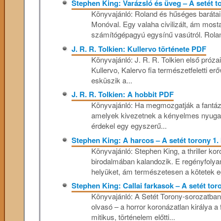
Stephen King: Varázsló és üveg – A setét to
Könyvajánló: Roland és hűséges barátai
Monóval. Egy valaha civilizált, ám mosta
számítógépagyú egysínű vasútról. Rolan
J. R. R. Tolkien: Kullervo ​története PDF
Könyvajánló: J. R. R. Tolkien első próza
Kullervo, Kalervo fia természetfeletti erő
esküszik a...
J. R. R. Tolkien: A hobbit PDF
Könyvajánló: Ha megmozgatják a fantázi
amelyek kivezetnek a kényelmes nyugati 
érdekel egy egyszerű...
Stephen King: A harcos – A setét torony 1. 
Könyvajánló: Stephen King, a thriller kor
birodalmában kalandozik. E regényfolyam
helyüket, ám természetesen a kötetek eg
Stephen King: Callai farkasok – A setét tor
Könyvajánló: A Setét Torony-sorozatban 
olvasó – a horror koronázatlan királya 
mitikus, történelem előtti...