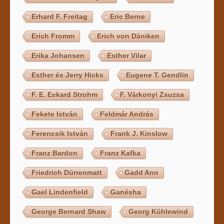
Erhard F. Freitag
Eric Berne
Erich Fromm
Erich von Däniken
Erika Johansen
Esther Vilar
Esther és Jerry Hicks
Eugene T. Gendlin
F. E. Eckard Strohm
F. Várkonyi Zsuzsa
Fekete István
Feldmár András
Ferencsik István
Frank J. Kinslow
Franz Bardon
Franz Kafka
Friedrich Dürrenmatt
Gadd Ann
Gael Lindenfield
Ganésha
George Bernard Shaw
Georg Kühlewind