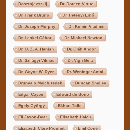
Dosztojevszkij
Dr. Doreen Virtue
Dr. Frank Bruno
Dr. Hetényi Ernő
Dr. Jozeph Murphy
Dr. Komin Vladimir
Dr. Lenkei Gábor
Dr. Michael Newton
Dr. O. Z. A. Hanish
Dr. Oláh Andor
Dr. Szilágyi Vilmos
Dr. Vígh Béla
Dr. Wayne W. Dyer
Dr. Weninger Antal
Drunvalo Melchizedek
Duncan Shelley
Edgar Cayce
Edward de Bono
Egely György
Ekhart Tolle
Eli Jaxon-Bear
Elisabeth Haich
Elizabeth Clare Prophet
Emil Coué