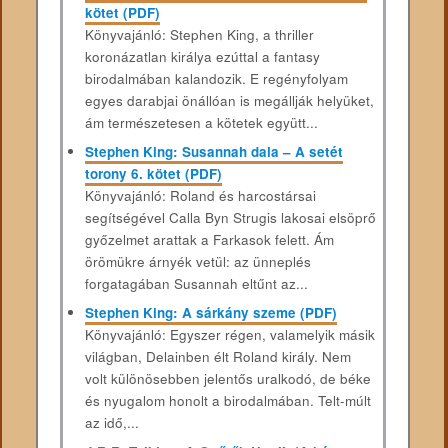
kötet (PDF)
Könyvajánló: Stephen King, a thriller
koronázatlan királya ezúttal a fantasy
birodalmában kalandozik. E regényfolyam
egyes darabjai önállóan is megállják helyüket,
ám természetesen a kötetek együtt...
Stephen King: Susannah dala – A setét
torony 6. kötet (PDF)
Könyvajánló: Roland és harcostársai
segítségével Calla Byn Strugis lakosai elsöprő
győzelmet arattak a Farkasok felett. Ám
örömükre árnyék vetül: az ünneplés
forgatagában Susannah eltűnt az...
Stephen King: A sárkány szeme (PDF)
Könyvajánló: Egyszer régen, valamelyik másik
világban, Delainben élt Roland király. Nem
volt különösebben jelentős uralkodó, de béke
és nyugalom honolt a birodalmában. Telt-múlt
az idő,...