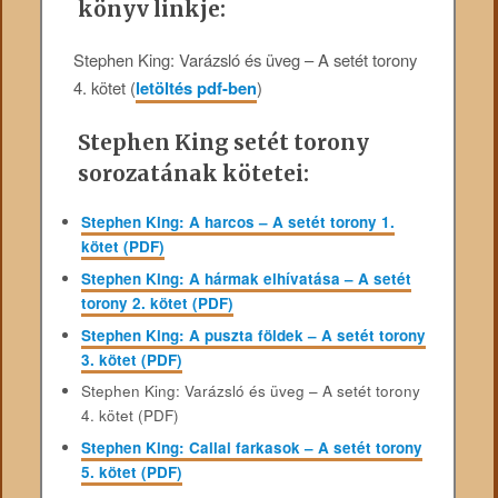
könyv linkje:
Stephen King: Varázsló és üveg – A setét torony
4. kötet (
letöltés pdf-ben
)
Stephen King setét torony
sorozatának kötetei:
Stephen King: A harcos – A setét torony 1.
kötet (PDF)
Stephen King: A hármak elhívatása – A setét
torony 2. kötet (PDF)
Stephen King: A puszta földek – A setét torony
3. kötet (PDF)
Stephen King: Varázsló és üveg – A setét torony
4. kötet (PDF)
Stephen King: Callai farkasok – A setét torony
5. kötet (PDF)