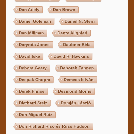
Dan Ariely
Dan Brown
Daniel Goleman
Daniel N. Stern
Dan Millman
Dante Alighieri
Darynda Jones
Daubner Béla
David Icke
David R. Hawkins
Debora Geary
Deborah Tannen
Deepak Chopra
Demecs István
Derek Prince
Desmond Morris
Diethard Stelz
Domján László
Don Miguel Ruiz
Don Richard Riso és Russ Hudson