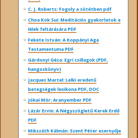
C. J. Roberts: Fogoly a sötétben pdf
Choa Kok Sui: Meditációs gyakorlatok a
lélek feltárására PDF
Fekete István: A Koppányi Aga
Testamentuma PDF
Gárdonyi Géza: Egri csillagok (PDF,
hangoskönyv)
Jacques Martel: Lelki eredetű
betegségek lexikona PDF, DOC
Jókai Mór: Aranyember PDF
Lázár Ervin: A Négyszögletű Kerek Erdő
PDF
Mikszáth Kálmán: Szent Péter esernyője