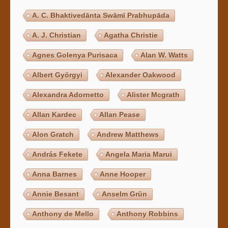
A. C. Bhaktivedānta Swāmī Prabhupāda
A. J. Christian
Agatha Christie
Agnes Golenya Purisaca
Alan W. Watts
Albert Györgyi
Alexander Oakwood
Alexandra Adornetto
Alister Mcgrath
Allan Kardec
Allan Pease
Alon Gratch
Andrew Matthews
András Fekete
Angela Maria Marui
Anna Barnes
Anne Hooper
Annie Besant
Anselm Grün
Anthony de Mello
Anthony Robbins