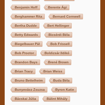
Benjamin Hoff
Berente Ági
Berghammer Rita
Bernard Cornwell
Bertha Dudde
Bert Hellinger
Betty Edwards
Bicsérdi Béla
Biegelbauer Pál
Bob Frissell
Bob Proctor
Boldizsár Ildikó
Brandon Bays
Brené Brown
Brian Tracy
Brian Weiss
Bruno Bettelheim
Buda Béla
Bunyevácz Zsuzsa
Byron Katie
Bácskai Júlia
Bálint Mihály