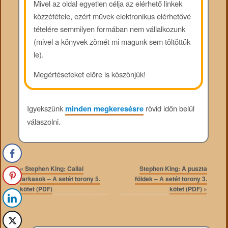
Mivel az oldal egyetlen célja az elérhető linkek
közzététele, ezért művek elektronikus elérhetővé
tételére semmilyen formában nem vállalkozunk
(mivel a könyvek zömét mi magunk sem töltöttük
le).
Megértéseteket előre is köszönjük!
Igyekszünk
minden megkeresésre
rövid időn belül
válaszolni.
«
Stephen King: Callai
Stephen King: A puszta
farkasok – A setét torony 5.
földek – A setét torony 3.
kötet (PDF)
kötet (PDF)
»