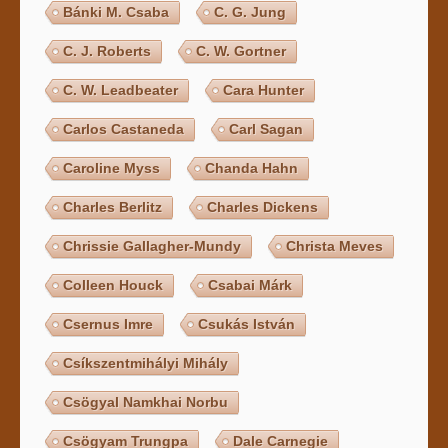
Bánki M. Csaba
C. G. Jung
C. J. Roberts
C. W. Gortner
C. W. Leadbeater
Cara Hunter
Carlos Castaneda
Carl Sagan
Caroline Myss
Chanda Hahn
Charles Berlitz
Charles Dickens
Chrissie Gallagher-Mundy
Christa Meves
Colleen Houck
Csabai Márk
Csernus Imre
Csukás István
Csíkszentmihályi Mihály
Csögyal Namkhai Norbu
Csögyam Trungpa
Dale Carnegie