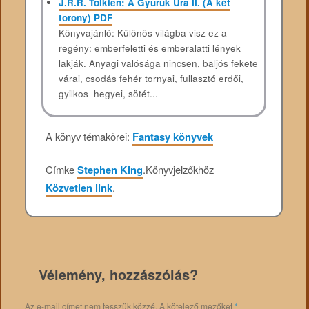
J.R.R. Tolkien: A Gyűrűk Ura II. (A két
torony) PDF
Könyvajánló: Különös világba visz ez a
regény: emberfeletti és emberalatti lények
lakják. Anyagi valósága nincsen, baljós fekete
várai, csodás fehér tornyai, fullasztó erdői,
gyilkos hegyei, sötét...
A könyv témakörei:
Fantasy könyvek
Címke
Stephen King
.
Könyvjelzőkhöz
Közvetlen link
.
Vélemény, hozzászólás?
Az e-mail címet nem tesszük közzé.
A kötelező mezőket
*