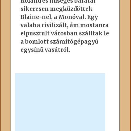
Roland és hűséges barátai
sikeresen megküzdöttek
Blaine-nel, a Monóval. Egy
valaha civilizált, ám mostanra
elpusztult városban szálltak le
a bomlott számítógépagyú
egysínű vasútról.