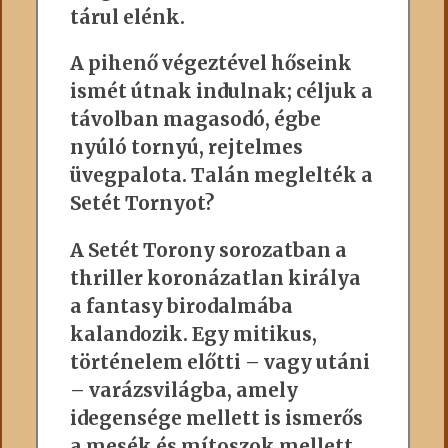
tárul elénk.
A pihenő végeztével hőseink
ismét útnak indulnak; céljuk a
távolban magasodó, égbe
nyúló tornyú, rejtelmes
üvegpalota. Talán meglelték a
Setét Tornyot?
A Setét Torony sorozatban a
thriller koronázatlan királya
a fantasy birodalmába
kalandozik. Egy mitikus,
történelem előtti – vagy utáni
– varázsvilágba, amely
idegensége mellett is ismerős
a mesék és mítoszok mellett