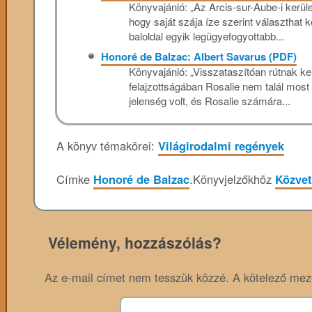
Könyvajánló: „Az Arcis-sur-Aube-i kerület
hogy saját szája íze szerint választhat 
baloldal egyik legügyefogyottabb...
Honoré de Balzac: Albert Savarus (PDF)
Könyvajánló: „Visszataszítóan rútnak kell
felajzottságában Rosalie nem talál mos
jelenség volt, és Rosalie számára...
A könyv témakörei:
Világirodalmi regények
Címke
Honoré de Balzac
.
Könyvjelzőkhöz
Közvet
Vélemény, hozzászólás?
Az e-mail címet nem tesszük közzé.
A kötelező me