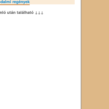
odalmi regények
ánló után található ↓↓↓