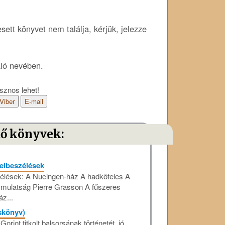
ett könyvet nem találja, kérjük, jelezze
áló nevében.
sznos lehet!
Viber
E-mail
tő könyvek:
elbeszélések
szélések: A Nucingen-ház A hadköteles A
i mulatság Pierre Grasson A fűszeres
z...
skönyv)
oriot titkolt balsorsának történetét, jó