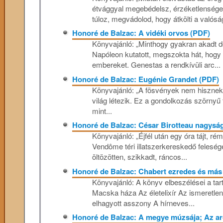
étvággyal megebédelsz, érzéketlenséged
túloz, megvádolod, hogy átkölti a valóság
Honoré de Balzac: A vidéki orvos (PDF)
Könyvajánló: „Minthogy gyakran akadt do
Napóleon kutatott, megszokta hát, hogy v
embereket. Genestas a rendkívüli arc...
Honoré de Balzac: Eugénie Grandet (PDF)
Könyvajánló: „A fösvények nem hisznek a
világ létezik. Ez a gondolkozás szörnyű
mint...
Honoré de Balzac: César Birotteau nagysá
Könyvajánló: „Éjfél után egy óra tájt, rém
Vendôme téri illatszerkereskedő feleség
öltözötten, szikkadt, ráncos...
Honoré de Balzac: Chabert ezredes és más
Könyvajánló: A könyv elbeszélései a ta
Macska háza Az életelixír Az ismeretl
elhagyott asszony A hírneves...
Honoré de Balzac: A megye múzsája; Az arc