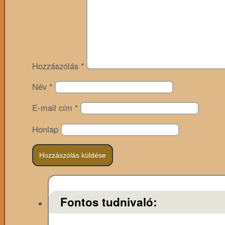
Hozzászólás
*
Név
*
E-mail cím
*
Honlap
Fontos tudnivaló: