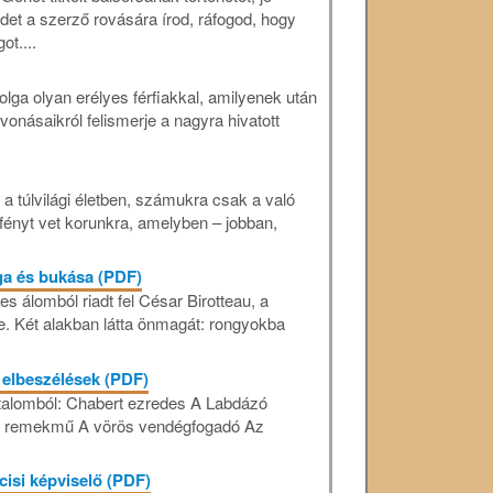
et a szerző rovására írod, ráfogod, hogy
ot....
lga olyan erélyes férfiakkal, amilyenek után
onásaikról felismerje a nagyra hivatott
 túlvilági életben, számukra csak a való
 fényt vet korunkra, amelyben – jobban,
ga és bukása (PDF)
es álomból riadt fel César Birotteau, a
e. Két alakban látta önmagát: rongyokba
 elbeszélések (PDF)
rtalomból: Chabert ezredes A Labdázó
en remekmű A vörös vendégfogadó Az
isi képviselő (PDF)