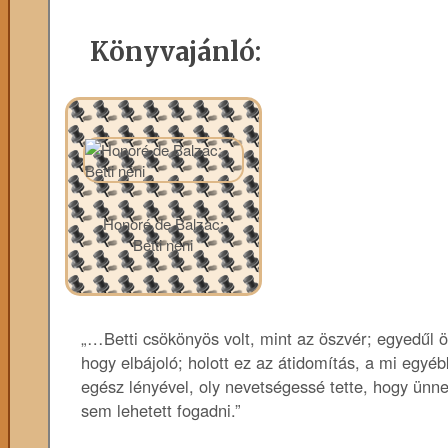
Könyvajánló:
Honoré de Balzac:
Betti néni
„…Betti csökönyös volt, mint az öszvér; egyedűl ö
hogy elbájoló; holott ez az átidomítás, a mi egyé
egész lényével, oly nevetségessé tette, hogy ünne
sem lehetett fogadni.”