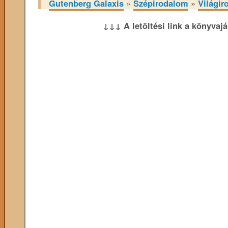
Gutenberg Galaxis
»
Szépirodalom
»
Világir
↓↓↓ A letöltési link a könyvaj