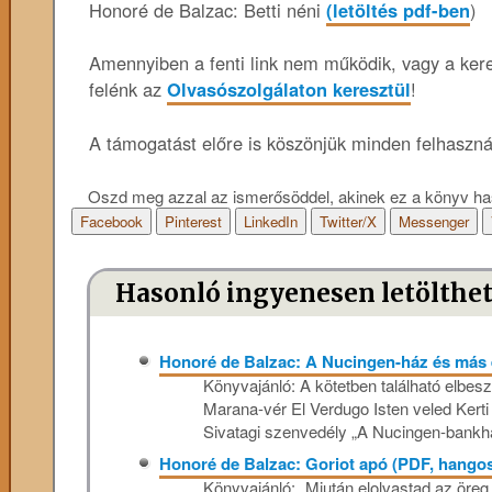
Honoré de Balzac: Betti néni
(letöltés pdf-ben
)
Amennyiben a fenti link nem működik, vagy a keres
felénk az
Olvasószolgálaton keresztül
!
A támogatást előre is köszönjük minden felhaszn
Oszd meg azzal az ismerősöddel, akinek ez a könyv ha
Facebook
Pinterest
LinkedIn
Twitter/X
Messenger
Hasonló ingyenesen letölthe
Honoré de Balzac: A Nucingen-ház és más 
Könyvajánló: A kötetben található elbe
Marana-vér El Verdugo Isten veled Kert
Sivatagi szenvedély „A Nucingen-bankhá
Honoré de Balzac: Goriot apó (PDF, hango
Könyvajánló: „Miután elolvastad az öreg G