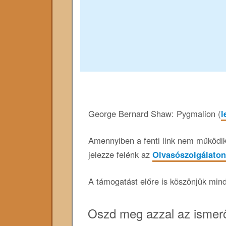
George Bernard Shaw: Pygmalion (
l
Amennyiben a fenti link nem működik,
jelezze felénk az
Olvasószolgálaton
A támogatást előre is köszönjük min
Oszd meg azzal az ismerő