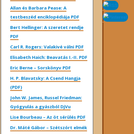
Allan és Barbara Pease: A
testbeszéd enciklopédiája PDF
Bert Hellinger: A ​szeretet rendje
PDF
Carl R. Rogers: Valakivé válni PDF
Elisabeth Haich: Beavatás I.-II. PDF
Eric Berne – Sorskönyv PDF
H. P. Blavatsky: A Csend Hangja
(PDF)
John W. James, Russel Friedman:
Gyógyulás a gyászból DjVu
Lise Bourbeau – Az öt sérülés PDF
Dr. Máté Gábor – Szétszórt elmék