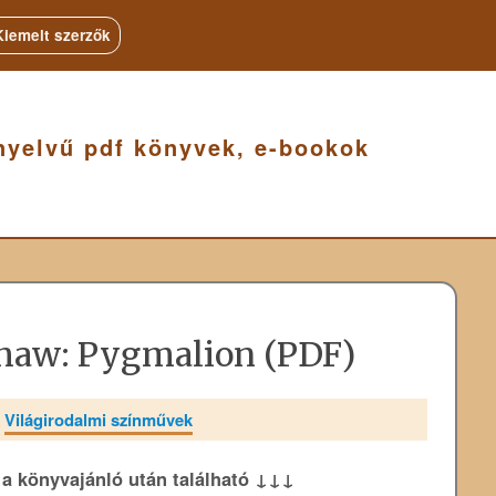
Kiemelt szerzők
nyelvű pdf könyvek, e-bookok
haw: Pygmalion (PDF)
»
Világirodalmi színművek
k a könyvajánló után található ↓↓↓