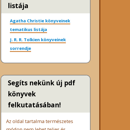
listája
Agatha Christie könyveinek
tematikus listája
J. R. R. Tolkien könyveinek
sorrendje
Segíts nekünk új pdf
könyvek
felkutatásában!
Az oldal tartalma természetes
módon nem lehet teljes és