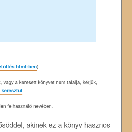
etöltés html-ben
)
 vagy a keresett könyvet nem találja, kérjük,
 keresztül
!
den felhasználó nevében.
söddel, akinek ez a könyv hasznos