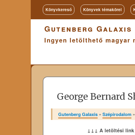
Könyvkereső
Könyvek témakörei
Gutenberg Galaxis
Ingyen letölthető magyar 
George Bernard S
Gutenberg Galaxis
»
Szépirodalom
↓↓↓ A letöltési lin