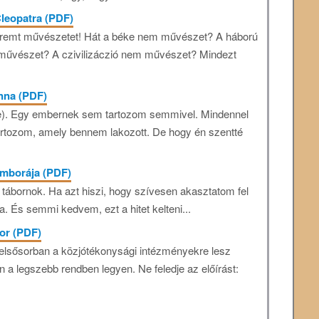
leopatra (PDF)
remt művészetet! Hát a béke nem művészet? A háború
vészet? A czivilizáczió nem művészet? Mindezt
nna (PDF)
le). Egy embernek sem tartozom semmivel. Mindennel
artozom, amely bennem lakozott. De hogy én szentté
mborája (PDF)
 tábornok. Ha azt hiszi, hogy szívesen akasztatom fel
. És semmi kedvem, ezt a hitet kelteni...
zor (PDF)
r elsősorban a közjótékonysági intézményekre lesz
n a legszebb rendben legyen. Ne feledje az előírást: