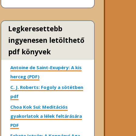
Legkeresettebb
ingyenesen letölthető
pdf könyvek
Antoine de Saint-Exupéry: A kis
herceg (PDF)
C. J. Roberts: Fogoly a sötétben
pdf
Choa Kok Sui: Meditációs
gyakorlatok a lélek feltárására
PDF
Fekete István: A Koppányi Aga