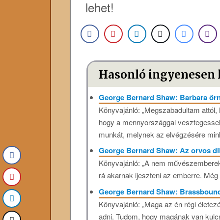
lehet!
Hasonló ingyenesen 
George Bernard Shaw: Barbara őr
Könyvajánló: „Megszabadultam attól,
hogy a mennyországgal vesztegessek.
munkát, melynek az elvégzésére mink
George Bernard Shaw: Az orvos di
Könyvajánló: „A nem művészemberekn
rá akarnak ijeszteni az emberre. Még 
George Bernard Shaw: Brassbound
Könyvajánló: „Maga az én régi életcz
adni. Tudom, hogy magának van kulcsa