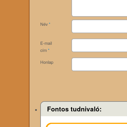
Név
*
E-mail
cím
*
Honlap
Fontos tudnivaló: