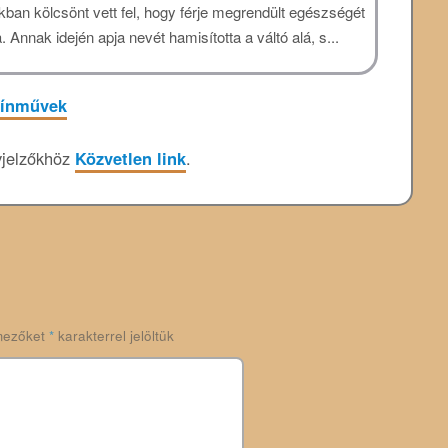
okban kölcsönt vett fel, hogy férje megrendült egészségét
. Annak idején apja nevét hamisította a váltó alá, s...
zínművek
jelzőkhöz
Közvetlen link
.
mezőket
*
karakterrel jelöltük