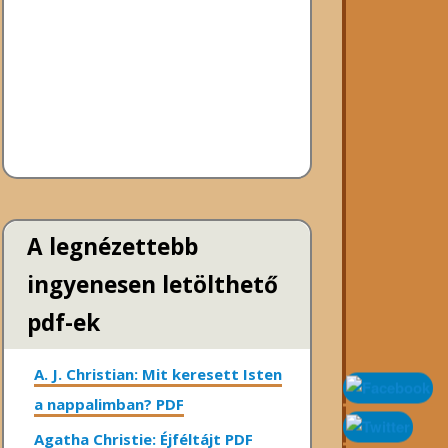
A legnézettebb
ingyenesen letölthető
pdf-ek
A. J. Christian: Mit keresett Isten
a nappalimban? PDF
Agatha Christie: Éjféltájt PDF