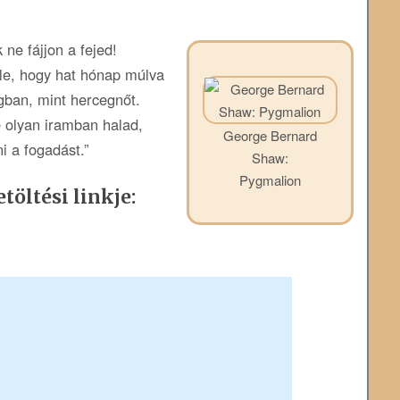
ne fájjon a fejed!
le, hogy hat hónap múlva
gban, mint hercegnőt.
olyan iramban halad,
George Bernard
i a fogadást.”
Shaw:
Pygmalion
töltési linkje: