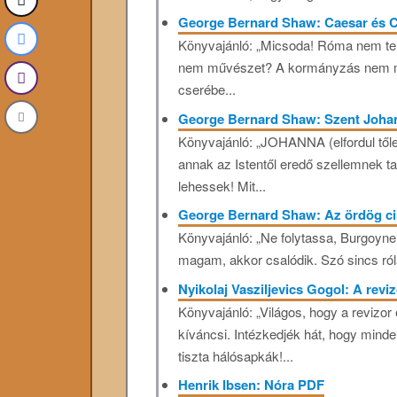
George Bernard Shaw: Caesar és C
Könyvajánló: „Micsoda! Róma nem te
nem művészet? A kormányzás nem mű
cserébe...
George Bernard Shaw: Szent Joha
Könyvajánló: „JOHANNA (elfordul tő
annak az Istentől eredő szellemnek t
lehessek! Mit...
George Bernard Shaw: Az ördög ci
Könyvajánló: „Ne folytassa, Burgoyne
magam, akkor csalódik. Szó sincs róla
Nyikolaj Vasziljevics Gogol: A revi
Könyvajánló: „Világos, hogy a revizo
kíváncsi. Intézkedjék hát, hogy minde
tiszta hálósapkák!...
Henrik Ibsen: Nóra PDF