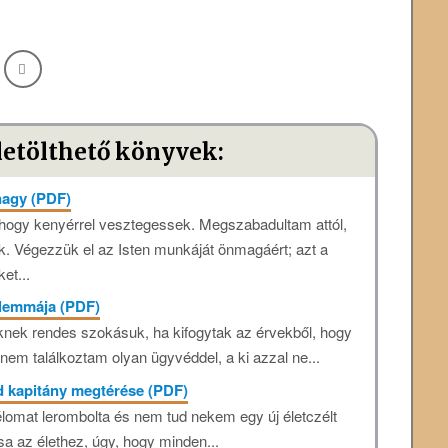
letölthető könyvek:
nagy (PDF)
 hogy kenyérrel vesztegessek. Megszabadultam attól,
 Végezzük el az Isten munkáját önmagáért; azt a
et...
lemmája (PDF)
ek rendes szokásuk, ha kifogytak az érvekből, hogy
nem találkoztam olyan ügyvéddel, a ki azzal ne...
 kapitány megtérése (PDF)
élomat lerombolta és nem tud nekem egy új életczélt
 az élethez, úgy, hogy minden...