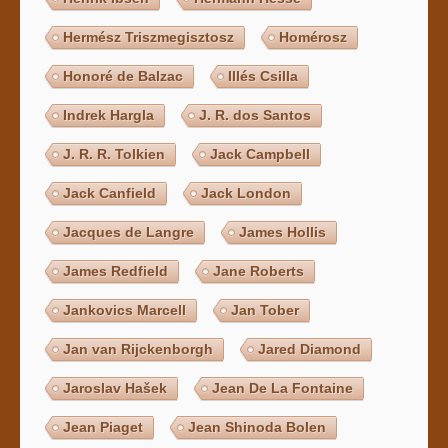
Hermész Triszmegisztosz
Homérosz
Honoré de Balzac
Illés Csilla
Indrek Hargla
J. R. dos Santos
J. R. R. Tolkien
Jack Campbell
Jack Canfield
Jack London
Jacques de Langre
James Hollis
James Redfield
Jane Roberts
Jankovics Marcell
Jan Tober
Jan van Rijckenborgh
Jared Diamond
Jaroslav Hašek
Jean De La Fontaine
Jean Piaget
Jean Shinoda Bolen