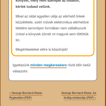
könyvet, mely nem szerepel az oldalon,
kérlek tudasd velünk.
Mivel az oldal egyetlen célja az elérhető linkek
közzététele, ezért művek elektronikus elérhetővé
tételére semmilyen formában nem vállalkozunk
(mivel a könyvek zömét mi magunk sem töltöttük
le).
Megértéseteket előre is köszönjük!
Igyekszünk
minden megkeresésre
rövid időn belül
válaszolni.
«
George Bernard Shaw:
George Bernard Shaw: Az
Pygmalion (PDF)
ördög cimborája (PDF)
»