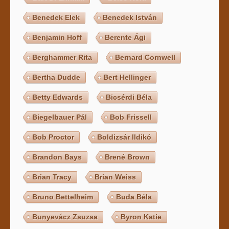
Benedek Elek
Benedek István
Benjamin Hoff
Berente Ági
Berghammer Rita
Bernard Cornwell
Bertha Dudde
Bert Hellinger
Betty Edwards
Bicsérdi Béla
Biegelbauer Pál
Bob Frissell
Bob Proctor
Boldizsár Ildikó
Brandon Bays
Brené Brown
Brian Tracy
Brian Weiss
Bruno Bettelheim
Buda Béla
Bunyevácz Zsuzsa
Byron Katie