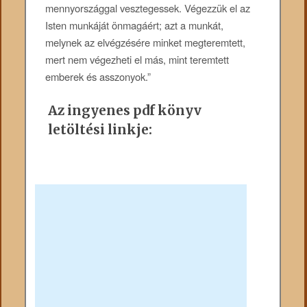
mennyországgal vesztegessek. Végezzük el az
Isten munkáját önmagáért; azt a munkát,
melynek az elvégzésére minket megteremtett,
mert nem végezheti el más, mint teremtett
emberek és asszonyok.”
Az ingyenes pdf könyv
letöltési linkje: