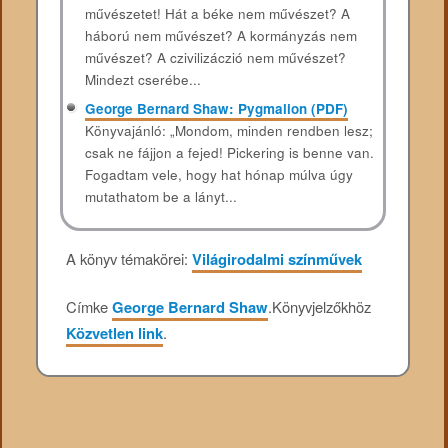
művészetet! Hát a béke nem művészet? A
háború nem művészet? A kormányzás nem
művészet? A czivilizáczió nem művészet?
Mindezt cserébe...
George Bernard Shaw: Pygmalion (PDF)
Könyvajánló: „Mondom, minden rendben lesz;
csak ne fájjon a fejed! Pickering is benne van.
Fogadtam vele, hogy hat hónap múlva úgy
mutathatom be a lányt...
A könyv témakörei:
Világirodalmi színművek
Címke
George Bernard Shaw
.
Könyvjelzőkhöz
Közvetlen link
.