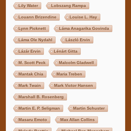
Lily Water
Lobszang Rampa
Louann Brizendine
Louise L. Hay
Lynn Picknett
Láma Anagarika Govinda
Láma Ole Nydahl
László Ervin
Lázár Ervin
Lénárt Gitta
M. Scott Peck
Malcolm Gladwell
Mantak Chia
Maria Treben
Mark Twain
Mark Victor Hansen
Marshall B. Rosenberg
Martin E. P. Seligman
Martin Schuster
Masaru Emoto
Max Allan Collins
Melody Beattie
Michael Ben-Menachem