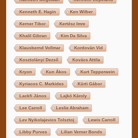
Kenneth E. Hagin
Ken Wilber
Kerner Tibor
Kertész Imre
Khalil Gibran
Kim Da Silva
Klausbernd Vollmar
Kordován Vid
Kosztolányi Dezső
Kovács Attila
Kryon
Kun Ákos
Kurt Tepperwein
Kyriacos C. Markides
Kürti Gábor
Lackfi János
Lajkó Károly
Lee Carroll
Leslie Abraham
Lev Nyikolajevics Tolsztoj
Lewis Carroll
Libby Purves
Lilian Verner Bonds