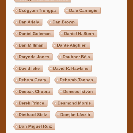
Csögyam Trungpa
Dale Carnegie
Dan Ariely
Dan Brown
Daniel Goleman
Daniel N. Stern
Dan Millman
Dante Alighieri
Darynda Jones
Daubner Béla
David Icke
David R. Hawkins
Debora Geary
Deborah Tannen
Deepak Chopra
Demecs István
Derek Prince
Desmond Morris
Diethard Stelz
Domján László
Don Miguel Ruiz