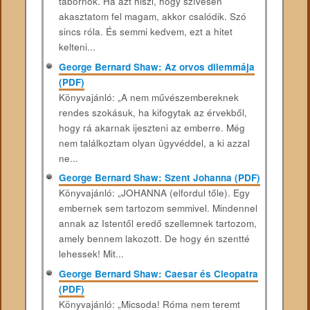
tábornok. Ha azt hiszi, hogy szívesen
akasztatom fel magam, akkor csalódik. Szó
sincs róla. És semmi kedvem, ezt a hitet
kelteni...
George Bernard Shaw: Az orvos dilemmája
(PDF)
Könyvajánló: „A nem művészembereknek
rendes szokásuk, ha kifogytak az érvekből,
hogy rá akarnak ijeszteni az emberre. Még
nem találkoztam olyan ügyvéddel, a ki azzal
ne...
George Bernard Shaw: Szent Johanna (PDF)
Könyvajánló: „JOHANNA (elfordul tőle). Egy
embernek sem tartozom semmivel. Mindennel
annak az Istentől eredő szellemnek tartozom,
amely bennem lakozott. De hogy én szentté
lehessek! Mit...
George Bernard Shaw: Caesar és Cleopatra
(PDF)
Könyvajánló: „Micsoda! Róma nem teremt