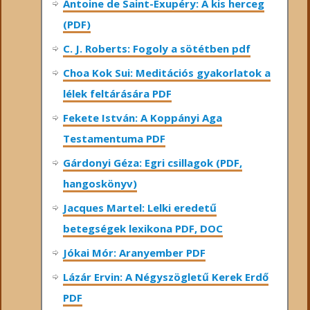
Antoine de Saint-Exupéry: A kis herceg
(PDF)
C. J. Roberts: Fogoly a sötétben pdf
Choa Kok Sui: Meditációs gyakorlatok a
lélek feltárására PDF
Fekete István: A Koppányi Aga
Testamentuma PDF
Gárdonyi Géza: Egri csillagok (PDF,
hangoskönyv)
Jacques Martel: Lelki eredetű
betegségek lexikona PDF, DOC
Jókai Mór: Aranyember PDF
Lázár Ervin: A Négyszögletű Kerek Erdő
PDF