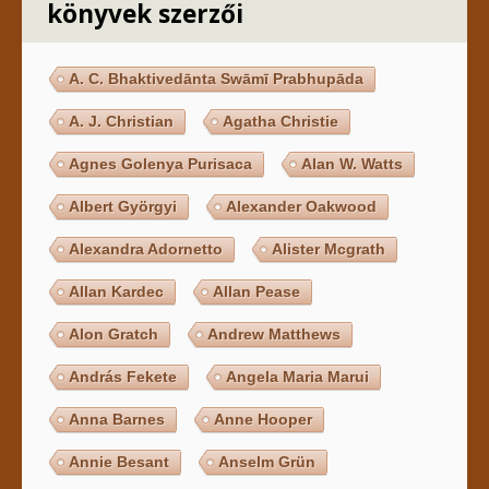
könyvek szerzői
A. C. Bhaktivedānta Swāmī Prabhupāda
A. J. Christian
Agatha Christie
Agnes Golenya Purisaca
Alan W. Watts
Albert Györgyi
Alexander Oakwood
Alexandra Adornetto
Alister Mcgrath
Allan Kardec
Allan Pease
Alon Gratch
Andrew Matthews
András Fekete
Angela Maria Marui
Anna Barnes
Anne Hooper
Annie Besant
Anselm Grün