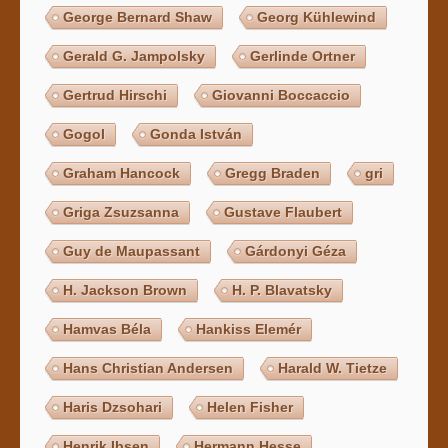
George Bernard Shaw
Georg Kühlewind
Gerald G. Jampolsky
Gerlinde Ortner
Gertrud Hirschi
Giovanni Boccaccio
Gogol
Gonda István
Graham Hancock
Gregg Braden
gri
Griga Zsuzsanna
Gustave Flaubert
Guy de Maupassant
Gárdonyi Géza
H. Jackson Brown
H. P. Blavatsky
Hamvas Béla
Hankiss Elemér
Hans Christian Andersen
Harald W. Tietze
Haris Dzsohari
Helen Fisher
Henrik Ibsen
Hermann Hesse