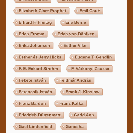
Elizabeth Clare Prophet
Emil Coué
Erhard F. Freitag
Eric Berne
Erich Fromm
Erich von Däniken
Erika Johansen
Esther Vilar
Esther és Jerry Hicks
Eugene T. Gendlin
F. E. Eckard Strohm
F. Várkonyi Zsuzsa
Fekete István
Feldmár András
Ferencsik István
Frank J. Kinslow
Franz Bardon
Franz Kafka
Friedrich Dürrenmatt
Gadd Ann
Gael Lindenfield
Ganésha