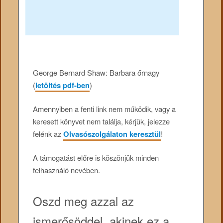
George Bernard Shaw: Barbara őrnagy
(
letöltés pdf-ben
)
Amennyiben a fenti link nem működik, vagy a
keresett könyvet nem találja, kérjük, jelezze
felénk az
Olvasószolgálaton keresztül
!
A támogatást előre is köszönjük minden
felhasználó nevében.
Oszd meg azzal az
ismerősöddel, akinek ez a