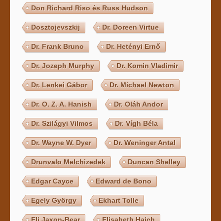
Don Richard Riso és Russ Hudson
Dosztojevszkij
Dr. Doreen Virtue
Dr. Frank Bruno
Dr. Hetényi Ernő
Dr. Jozeph Murphy
Dr. Komin Vladimir
Dr. Lenkei Gábor
Dr. Michael Newton
Dr. O. Z. A. Hanish
Dr. Oláh Andor
Dr. Szilágyi Vilmos
Dr. Vígh Béla
Dr. Wayne W. Dyer
Dr. Weninger Antal
Drunvalo Melchizedek
Duncan Shelley
Edgar Cayce
Edward de Bono
Egely György
Ekhart Tolle
Eli Jaxon-Bear
Elisabeth Haich