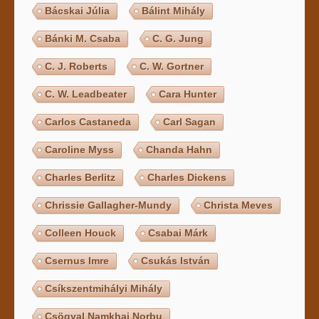
Bácskai Júlia
Bálint Mihály
Bánki M. Csaba
C. G. Jung
C. J. Roberts
C. W. Gortner
C. W. Leadbeater
Cara Hunter
Carlos Castaneda
Carl Sagan
Caroline Myss
Chanda Hahn
Charles Berlitz
Charles Dickens
Chrissie Gallagher-Mundy
Christa Meves
Colleen Houck
Csabai Márk
Csernus Imre
Csukás István
Csíkszentmihályi Mihály
Csögyal Namkhai Norbu