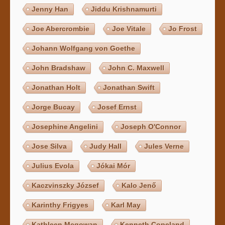
Jenny Han
Jiddu Krishnamurti
Joe Abercrombie
Joe Vitale
Jo Frost
Johann Wolfgang von Goethe
John Bradshaw
John C. Maxwell
Jonathan Holt
Jonathan Swift
Jorge Bucay
Josef Ernst
Josephine Angelini
Joseph O'Connor
Jose Silva
Judy Hall
Jules Verne
Julius Evola
Jókai Mór
Kaczvinszky József
Kalo Jenő
Karinthy Frigyes
Karl May
Kathleen Mcgowan
Kenneth Copeland