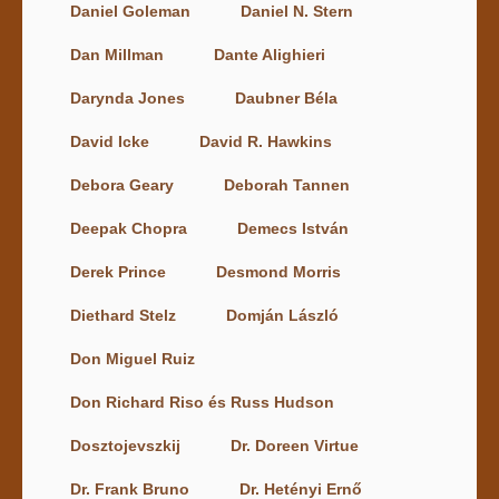
Daniel Goleman
Daniel N. Stern
Dan Millman
Dante Alighieri
Darynda Jones
Daubner Béla
David Icke
David R. Hawkins
Debora Geary
Deborah Tannen
Deepak Chopra
Demecs István
Derek Prince
Desmond Morris
Diethard Stelz
Domján László
Don Miguel Ruiz
Don Richard Riso és Russ Hudson
Dosztojevszkij
Dr. Doreen Virtue
Dr. Frank Bruno
Dr. Hetényi Ernő