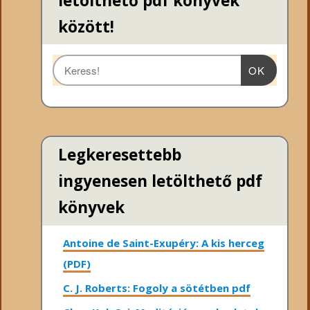
letölthető pdf könyvek
között!
OK
Legkeresettebb
ingyenesen letölthető pdf
könyvek
Antoine de Saint-Exupéry: A kis herceg
(PDF)
C. J. Roberts: Fogoly a sötétben pdf