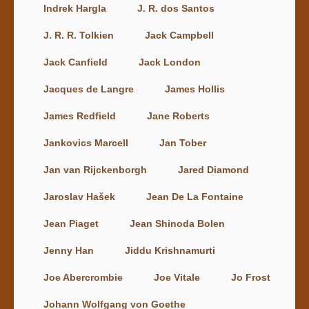
Indrek Hargla
J. R. dos Santos
J. R. R. Tolkien
Jack Campbell
Jack Canfield
Jack London
Jacques de Langre
James Hollis
James Redfield
Jane Roberts
Jankovics Marcell
Jan Tober
Jan van Rijckenborgh
Jared Diamond
Jaroslav Hašek
Jean De La Fontaine
Jean Piaget
Jean Shinoda Bolen
Jenny Han
Jiddu Krishnamurti
Joe Abercrombie
Joe Vitale
Jo Frost
Johann Wolfgang von Goethe