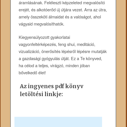
áramlásának. Feléleszti képzeleted megvalósító
erejét, és alkotóerőd új útjára vezet. Arra az útra,
amely összeköti álmaidat és a valóságot, ahol
vágyaid megvalósíthatók.
Kiegyensúlyozott gyakorlatai
vagyonfeltérképezés, feng shui, meditáció,
vizualizáció, önerősítés lépésről lépésre mutatják
a gazdasági gyógyulás útját. Ez a Te könyved,
ha célod a teljes, virágzó, minden jóban
bővelkedő élet!
Az ingyenes pdf könyv
letöltési linkje: