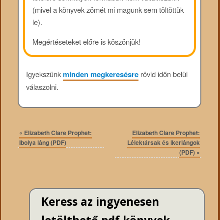
(mivel a könyvek zömét mi magunk sem töltöttük
le).
Megértéseteket előre is köszönjük!
Igyekszünk
minden megkeresésre
rövid időn belül
válaszolni.
«
Elizabeth Clare Prophet:
Elizabeth Clare Prophet:
Ibolya láng (PDF)
Lélektársak és ikerlángok
(PDF)
»
Keress az ingyenesen