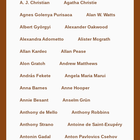
A. J. Christian
Agatha Christie
Agnes Golenya Purisaca
Alan W. Watts
Albert Györgyi
Alexander Oakwood
Alexandra Adornetto
Alister Mcgrath
Allan Kardec
Allan Pease
Alon Gratch
Andrew Matthews
András Fekete
Angela Maria Marui
Anna Barnes
Anne Hooper
Annie Besant
Anselm Grün
Anthony de Mello
Anthony Robbins
Anthony Strano
Antoine de Saint-Exupéry
Antonin Gadal
Anton Pavlovics Csehov