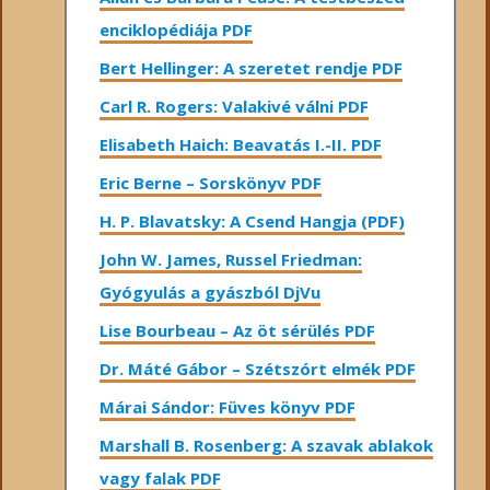
enciklopédiája PDF
Bert Hellinger: A ​szeretet rendje PDF
Carl R. Rogers: Valakivé válni PDF
Elisabeth Haich: Beavatás I.-II. PDF
Eric Berne – Sorskönyv PDF
H. P. Blavatsky: A Csend Hangja (PDF)
John W. James, Russel Friedman:
Gyógyulás a gyászból DjVu
Lise Bourbeau – Az öt sérülés PDF
Dr. Máté Gábor – Szétszórt elmék PDF
Márai Sándor: Füves könyv PDF
Marshall B. Rosenberg: A szavak ablakok
vagy falak PDF