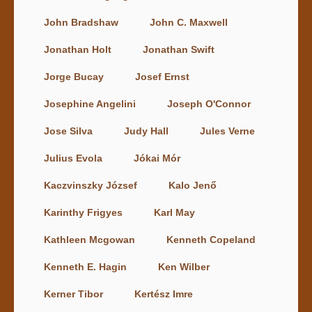
John Bradshaw
John C. Maxwell
Jonathan Holt
Jonathan Swift
Jorge Bucay
Josef Ernst
Josephine Angelini
Joseph O'Connor
Jose Silva
Judy Hall
Jules Verne
Julius Evola
Jókai Mór
Kaczvinszky József
Kalo Jenő
Karinthy Frigyes
Karl May
Kathleen Mcgowan
Kenneth Copeland
Kenneth E. Hagin
Ken Wilber
Kerner Tibor
Kertész Imre