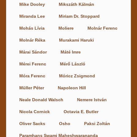
Mike Dooley
Mikszáth Kálmán
Miranda Lee
Miriam Dr. Stoppard
Mohás Lívia
Moliere
Molnár Ferenc
Molnár Réka
Murakami Haruki
Márai Sándor
Máté Imre
Mérei Ferenc
Mérő László
Móra Ferenc
Móricz Zsigmond
Müller Péter
Napoleon Hill
Neale Donald Walsch
Nemere István
Nicola Cornick
Octavia E. Butler
Oliver Sacks
Osho
Paksi Zoltán
Paramhans Swami Maheshwarananda