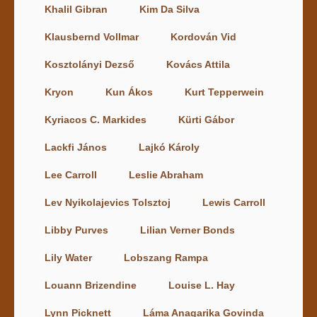
Khalil Gibran
Kim Da Silva
Klausbernd Vollmar
Kordován Vid
Kosztolányi Dezső
Kovács Attila
Kryon
Kun Ákos
Kurt Tepperwein
Kyriacos C. Markides
Kürti Gábor
Lackfi János
Lajkó Károly
Lee Carroll
Leslie Abraham
Lev Nyikolajevics Tolsztoj
Lewis Carroll
Libby Purves
Lilian Verner Bonds
Lily Water
Lobszang Rampa
Louann Brizendine
Louise L. Hay
Lynn Picknett
Láma Anagarika Govinda