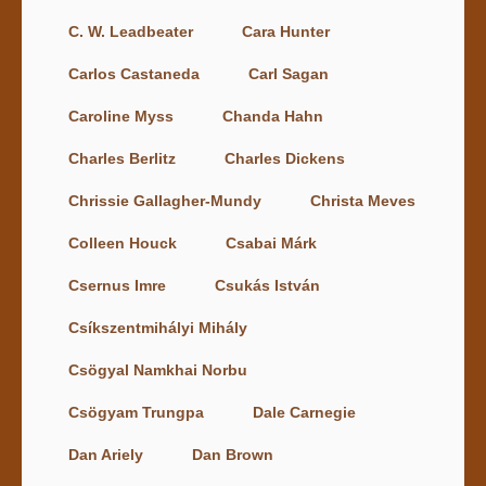
C. W. Leadbeater
Cara Hunter
Carlos Castaneda
Carl Sagan
Caroline Myss
Chanda Hahn
Charles Berlitz
Charles Dickens
Chrissie Gallagher-Mundy
Christa Meves
Colleen Houck
Csabai Márk
Csernus Imre
Csukás István
Csíkszentmihályi Mihály
Csögyal Namkhai Norbu
Csögyam Trungpa
Dale Carnegie
Dan Ariely
Dan Brown