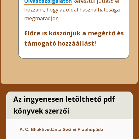
Olvasószolgálaton
keresztül juttasd el
hozzánk, hogy az oldal használhatósága
megmaradjon.
Előre is köszönjük a megértő és
támogató hozzáállást!
Az ingyenesen letölthető pdf
könyvek szerzői
A. C. Bhaktivedānta Swāmī Prabhupāda