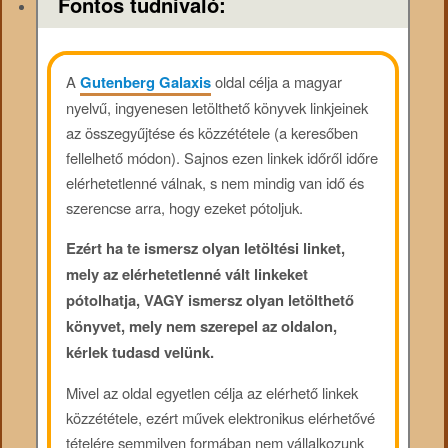
Fontos tudnivaló:
A
Gutenberg Galaxis
oldal célja a magyar
nyelvű, ingyenesen letölthető könyvek linkjeinek
az összegyűjtése és közzététele (a keresőben
fellelhető módon). Sajnos ezen linkek időről időre
elérhetetlenné válnak, s nem mindig van idő és
szerencse arra, hogy ezeket pótoljuk.
Ezért ha te ismersz olyan letöltési linket,
mely az elérhetetlenné vált linkeket
pótolhatja, VAGY ismersz olyan letölthető
könyvet, mely nem szerepel az oldalon,
kérlek tudasd velünk.
Mivel az oldal egyetlen célja az elérhető linkek
közzététele, ezért művek elektronikus elérhetővé
tételére semmilyen formában nem vállalkozunk