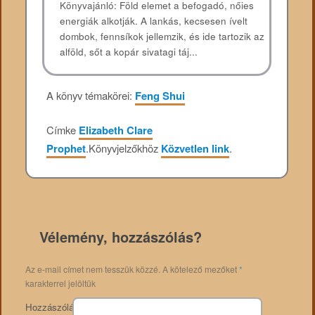
Könyvajánló: Föld elemet a befogadó, nőies
energiák alkotják. A lankás, kecsesen ívelt
dombok, fennsíkok jellemzik, és ide tartozik az
alföld, sőt a kopár sivatagi táj...
A könyv témakörei:
Feng Shui
Címke
Elizabeth Clare
Prophet
.
Könyvjelzőkhöz
Közvetlen link
.
Vélemény, hozzászólás?
Az e-mail címet nem tesszük közzé.
A kötelező mezőket
*
karakterrel jelöltük
Hozzászólás