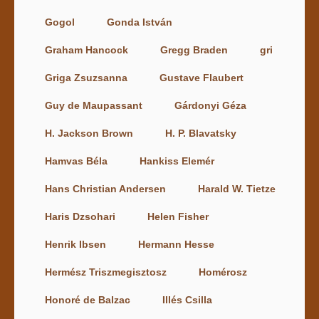
Gogol
Gonda István
Graham Hancock
Gregg Braden
gri
Griga Zsuzsanna
Gustave Flaubert
Guy de Maupassant
Gárdonyi Géza
H. Jackson Brown
H. P. Blavatsky
Hamvas Béla
Hankiss Elemér
Hans Christian Andersen
Harald W. Tietze
Haris Dzsohari
Helen Fisher
Henrik Ibsen
Hermann Hesse
Hermész Triszmegisztosz
Homérosz
Honoré de Balzac
Illés Csilla