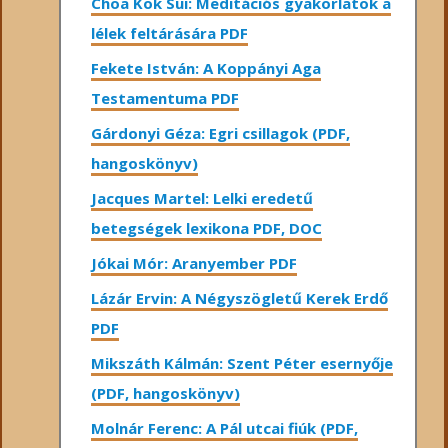
Choa Kok Sui: Meditációs gyakorlatok a
lélek feltárására PDF
Fekete István: A Koppányi Aga
Testamentuma PDF
Gárdonyi Géza: Egri csillagok (PDF,
hangoskönyv)
Jacques Martel: Lelki eredetű
betegségek lexikona PDF, DOC
Jókai Mór: Aranyember PDF
Lázár Ervin: A Négyszögletű Kerek Erdő
PDF
Mikszáth Kálmán: Szent Péter esernyője
(PDF, hangoskönyv)
Molnár Ferenc: A Pál utcai fiúk (PDF,