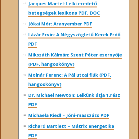
Jacques Martel: Lelki eredetű
betegségek lexikona PDF, DOC
Jókai Mór: Aranyember PDF
Lázár Ervin: A Négyszögletű Kerek Erdő
PDF
Mikszáth Kálmán: Szent Péter esernyője
(PDF, hangoskönyv)
Molnár Ferenc: A Pál utcai fiúk (PDF,
hangoskönyv)
Dr. Michael Newton: Lelkünk útja 1.rész
PDF
Michaela Riedl – Jóni-masszázs PDF
Richard Bartlett – Mátrix energetika
PDF