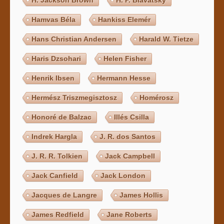
H. Jackson Brown
H. P. Blavatsky
Hamvas Béla
Hankiss Elemér
Hans Christian Andersen
Harald W. Tietze
Haris Dzsohari
Helen Fisher
Henrik Ibsen
Hermann Hesse
Hermész Triszmegisztosz
Homérosz
Honoré de Balzac
Illés Csilla
Indrek Hargla
J. R. dos Santos
J. R. R. Tolkien
Jack Campbell
Jack Canfield
Jack London
Jacques de Langre
James Hollis
James Redfield
Jane Roberts