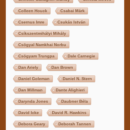
Colleen Houck
Csabai Márk
Csernus Imre
Csukás István
Csíkszentmihályi Mihály
Csögyal Namkhai Norbu
Csögyam Trungpa
Dale Carnegie
Dan Ariely
Dan Brown
Daniel Goleman
Daniel N. Stern
Dan Millman
Dante Alighieri
Darynda Jones
Daubner Béla
David Icke
David R. Hawkins
Debora Geary
Deborah Tannen