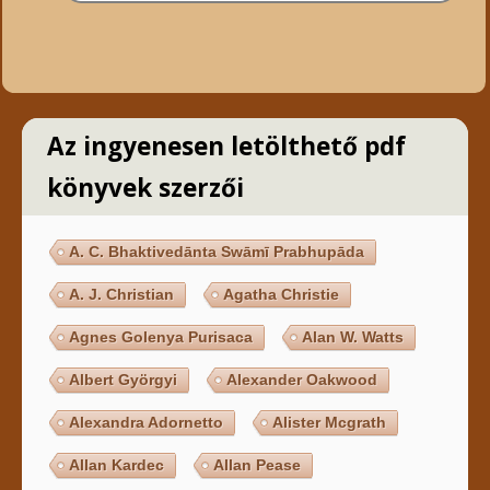
Az ingyenesen letölthető pdf
könyvek szerzői
A. C. Bhaktivedānta Swāmī Prabhupāda
A. J. Christian
Agatha Christie
Agnes Golenya Purisaca
Alan W. Watts
Albert Györgyi
Alexander Oakwood
Alexandra Adornetto
Alister Mcgrath
Allan Kardec
Allan Pease