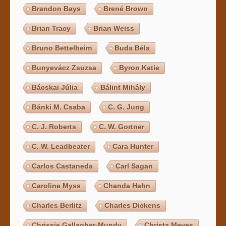
Brandon Bays
Brené Brown
Brian Tracy
Brian Weiss
Bruno Bettelheim
Buda Béla
Bunyevácz Zsuzsa
Byron Katie
Bácskai Júlia
Bálint Mihály
Bánki M. Csaba
C. G. Jung
C. J. Roberts
C. W. Gortner
C. W. Leadbeater
Cara Hunter
Carlos Castaneda
Carl Sagan
Caroline Myss
Chanda Hahn
Charles Berlitz
Charles Dickens
Chrissie Gallagher-Mundy
Christa Meves