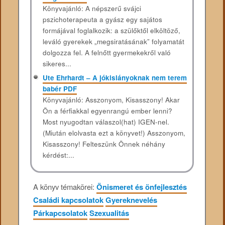
Könyvajánló: A népszerű svájci
pszichoterapeuta a gyász egy sajátos
formájával foglalkozik: a szülőktől elköltöző,
leváló gyerekek „megsiratásának” folyamatát
dolgozza fel. A felnőtt gyermekekről való
sikeres...
Ute Ehrhardt – A jókislányoknak nem terem
babér PDF
Könyvajánló: Asszonyom, Kisasszony! Akar
Ön a férfiakkal egyenrangú ember lenni?
Most nyugodtan válaszol(hat) IGEN-nel.
(Miután elolvasta ezt a könyvet!) Asszonyom,
Kisasszony! Felteszünk Önnek néhány
kérdést:...
A könyv témakörei:
Önismeret és önfejlesztés
Családi kapcsolatok
Gyereknevelés
Párkapcsolatok
Szexualitás