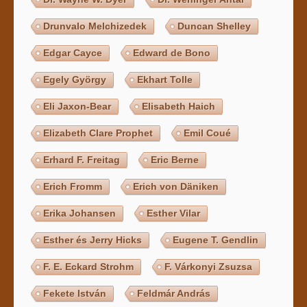
Drunvalo Melchizedek
Duncan Shelley
Edgar Cayce
Edward de Bono
Egely György
Ekhart Tolle
Eli Jaxon-Bear
Elisabeth Haich
Elizabeth Clare Prophet
Emil Coué
Erhard F. Freitag
Eric Berne
Erich Fromm
Erich von Däniken
Erika Johansen
Esther Vilar
Esther és Jerry Hicks
Eugene T. Gendlin
F. E. Eckard Strohm
F. Várkonyi Zsuzsa
Fekete István
Feldmár András