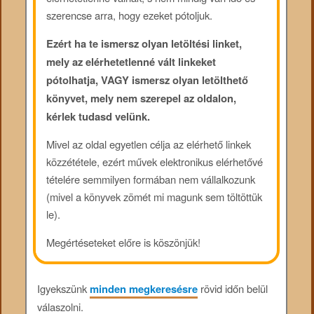
szerencse arra, hogy ezeket pótoljuk.
Ezért ha te ismersz olyan letöltési linket,
mely az elérhetetlenné vált linkeket
pótolhatja, VAGY ismersz olyan letölthető
könyvet, mely nem szerepel az oldalon,
kérlek tudasd velünk.
Mivel az oldal egyetlen célja az elérhető linkek
közzététele, ezért művek elektronikus elérhetővé
tételére semmilyen formában nem vállalkozunk
(mivel a könyvek zömét mi magunk sem töltöttük
le).
Megértéseteket előre is köszönjük!
Igyekszünk
minden megkeresésre
rövid időn belül
válaszolni.