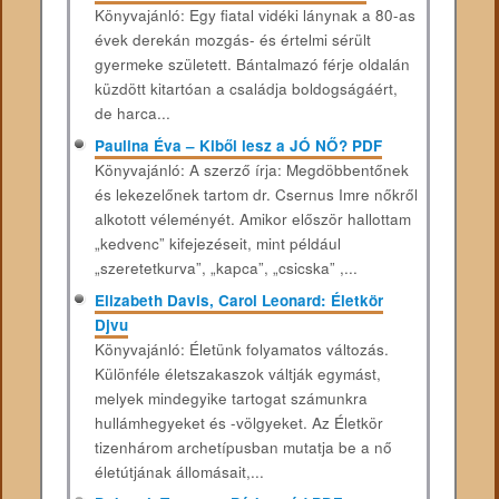
Könyvajánló: Egy fiatal vidéki lánynak a 80-as
évek derekán mozgás- és értelmi sérült
gyermeke született. Bántalmazó férje oldalán
küzdött kitartóan a családja boldogságáért,
de harca...
Paulina Éva – Kiből lesz a JÓ NŐ? PDF
Könyvajánló: A szerző írja: Megdöbbentőnek
és lekezelőnek tartom dr. Csernus Imre nőkről
alkotott véleményét. Amikor először hallottam
„kedvenc” kifejezéseit, mint például
„szeretetkurva”, „kapca”, „csicska” ,...
Elizabeth Davis, Carol Leonard: Életkör
Djvu
Könyvajánló: Életünk folyamatos változás.
Különféle életszakaszok váltják egymást,
melyek mindegyike tartogat számunkra
hullámhegyeket és -völgyeket. Az Életkör
tizenhárom archetípusban mutatja be a nő
életútjának állomásait,...