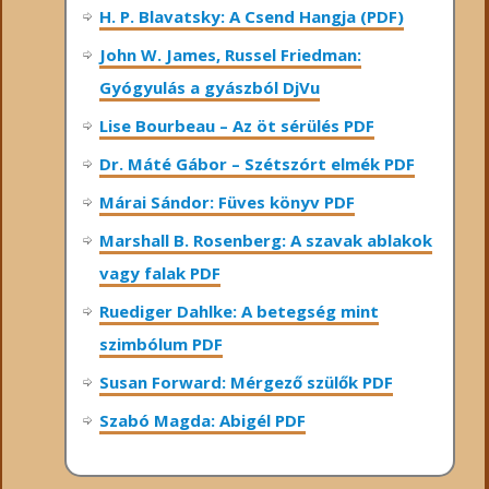
H. P. Blavatsky: A Csend Hangja (PDF)
John W. James, Russel Friedman:
Gyógyulás a gyászból DjVu
Lise Bourbeau – Az öt sérülés PDF
Dr. Máté Gábor – Szétszórt elmék PDF
Márai Sándor: Füves könyv PDF
Marshall B. Rosenberg: A szavak ablakok
vagy falak PDF
Ruediger Dahlke: A betegség mint
szimbólum PDF
Susan Forward: Mérgező szülők PDF
Szabó Magda: Abigél PDF