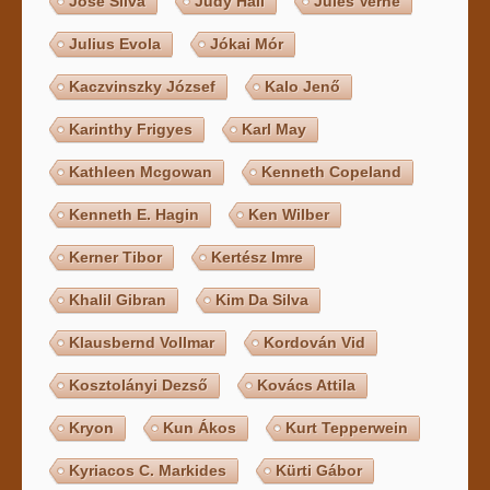
Jose Silva
Judy Hall
Jules Verne
Julius Evola
Jókai Mór
Kaczvinszky József
Kalo Jenő
Karinthy Frigyes
Karl May
Kathleen Mcgowan
Kenneth Copeland
Kenneth E. Hagin
Ken Wilber
Kerner Tibor
Kertész Imre
Khalil Gibran
Kim Da Silva
Klausbernd Vollmar
Kordován Vid
Kosztolányi Dezső
Kovács Attila
Kryon
Kun Ákos
Kurt Tepperwein
Kyriacos C. Markides
Kürti Gábor