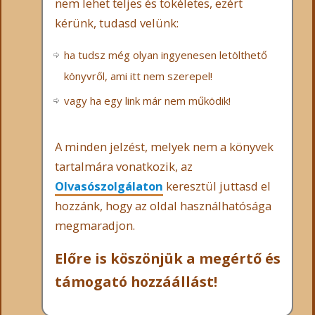
nem lehet teljes és tökéletes, ezért
kérünk, tudasd velünk:
ha tudsz még olyan ingyenesen letölthető
könyvről, ami itt nem szerepel!
vagy ha egy link már nem működik!
A minden jelzést, melyek nem a könyvek
tartalmára vonatkozik, az
Olvasószolgálaton
keresztül juttasd el
hozzánk, hogy az oldal használhatósága
megmaradjon.
Előre is köszönjük a megértő és
támogató hozzáállást!