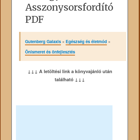
Asszonysorsfordító
PDF
Gutenberg Galaxis
»
Egészség és életmód
»
Önismeret és önfejlesztés
↓↓↓ A letöltési link a könyvajánló után
található ↓↓↓