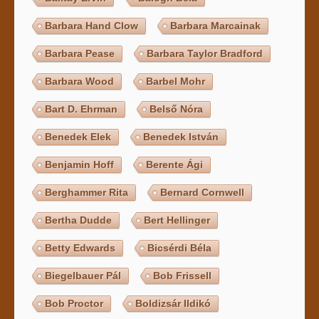
Barbara Hand Clow
Barbara Marcainak
Barbara Pease
Barbara Taylor Bradford
Barbara Wood
Barbel Mohr
Bart D. Ehrman
Belső Nóra
Benedek Elek
Benedek István
Benjamin Hoff
Berente Ági
Berghammer Rita
Bernard Cornwell
Bertha Dudde
Bert Hellinger
Betty Edwards
Bicsérdi Béla
Biegelbauer Pál
Bob Frissell
Bob Proctor
Boldizsár Ildikó