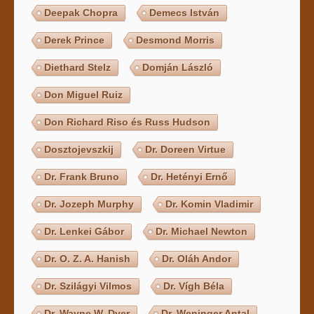
Deepak Chopra
Demecs István
Derek Prince
Desmond Morris
Diethard Stelz
Domján László
Don Miguel Ruiz
Don Richard Riso és Russ Hudson
Dosztojevszkij
Dr. Doreen Virtue
Dr. Frank Bruno
Dr. Hetényi Ernő
Dr. Jozeph Murphy
Dr. Komin Vladimir
Dr. Lenkei Gábor
Dr. Michael Newton
Dr. O. Z. A. Hanish
Dr. Oláh Andor
Dr. Szilágyi Vilmos
Dr. Vígh Béla
Dr. Wayne W. Dyer
Dr. Weninger Antal