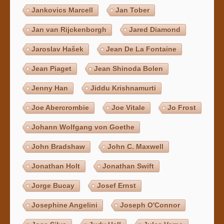
Jankovics Marcell
Jan Tober
Jan van Rijckenborgh
Jared Diamond
Jaroslav Hašek
Jean De La Fontaine
Jean Piaget
Jean Shinoda Bolen
Jenny Han
Jiddu Krishnamurti
Joe Abercrombie
Joe Vitale
Jo Frost
Johann Wolfgang von Goethe
John Bradshaw
John C. Maxwell
Jonathan Holt
Jonathan Swift
Jorge Bucay
Josef Ernst
Josephine Angelini
Joseph O'Connor