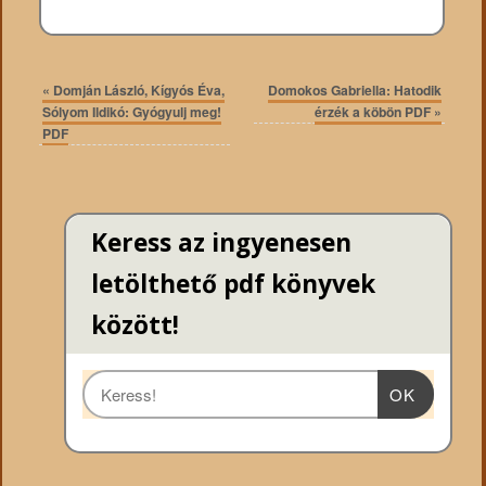
«
Domján László, Kígyós Éva,
Domokos Gabriella: Hatodik
Sólyom Ildikó: Gyógyulj meg!
érzék a köbön PDF
»
PDF
Keress az ingyenesen
letölthető pdf könyvek
között!
OK