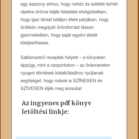
egy asszony ahhoz, hogy nehéz és sokféle terhét
cipelve öröme teljék feladatai elvégzésében,
hogy igaz társat találjon élete párjában, hogy
örökkön megújuló örömforrást lásson
gyermekeiben, hogy saját egyéni életét
kiteljesíthesse.
Sablonszerű receptek helyett – a könyvben
éppúgy, mint a csoportokon – az önismereten
nyugvó döntések kialakításához nyújtanak
segítséget, hogy mások is SZÍNESEN és
SZÍVESEN éljék meg sorsukat
Az ingyenes pdf könyv
letöltési linkje: