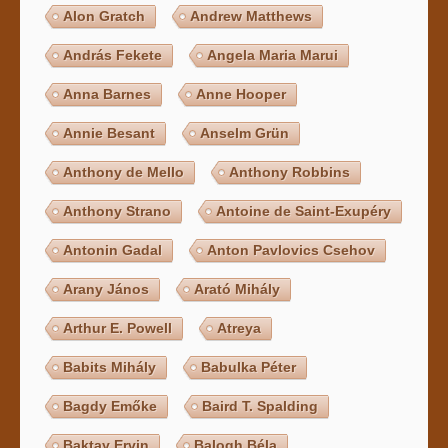
Alon Gratch
Andrew Matthews
András Fekete
Angela Maria Marui
Anna Barnes
Anne Hooper
Annie Besant
Anselm Grün
Anthony de Mello
Anthony Robbins
Anthony Strano
Antoine de Saint-Exupéry
Antonin Gadal
Anton Pavlovics Csehov
Arany János
Arató Mihály
Arthur E. Powell
Atreya
Babits Mihály
Babulka Péter
Bagdy Emőke
Baird T. Spalding
Baktay Ervin
Balogh Béla