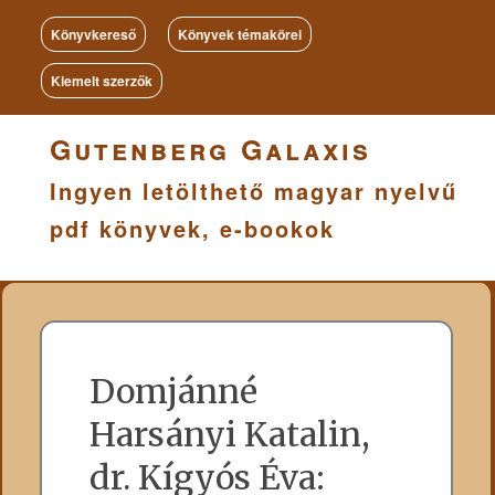
Könyvkereső
Könyvek témakörei
Kiemelt szerzők
Gutenberg Galaxis
Ingyen letölthető magyar nyelvű
pdf könyvek, e-bookok
Domjánné
Harsányi Katalin,
dr. Kígyós Éva: