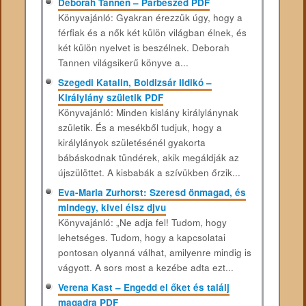
Deborah Tannen – Párbeszéd PDF
Könyvajánló: Gyakran érezzük úgy, hogy a
férfiak és a nők két külön világban élnek, és
két külön nyelvet is beszélnek. Deborah
Tannen világsikerű könyve a...
Szegedi Katalin, Boldizsár Ildikó –
Királylány születik PDF
Könyvajánló: Minden kislány királylánynak
születik. És a mesékből tudjuk, hogy a
királylányok születésénél gyakorta
bábáskodnak tündérek, akik megáldják az
újszülöttet. A kisbabák a szívükben őrzik...
Eva-Maria Zurhorst: Szeresd önmagad, és
mindegy, kivel élsz djvu
Könyvajánló: „Ne adja fel! Tudom, hogy
lehetséges. Tudom, hogy a kapcsolatai
pontosan olyanná válhat, amilyenre mindig is
vágyott. A sors most a kezébe adta ezt...
Verena Kast – Engedd el őket és találj
magadra PDF