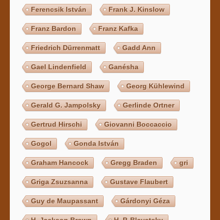
Ferencsik István
Frank J. Kinslow
Franz Bardon
Franz Kafka
Friedrich Dürrenmatt
Gadd Ann
Gael Lindenfield
Ganésha
George Bernard Shaw
Georg Kühlewind
Gerald G. Jampolsky
Gerlinde Ortner
Gertrud Hirschi
Giovanni Boccaccio
Gogol
Gonda István
Graham Hancock
Gregg Braden
gri
Griga Zsuzsanna
Gustave Flaubert
Guy de Maupassant
Gárdonyi Géza