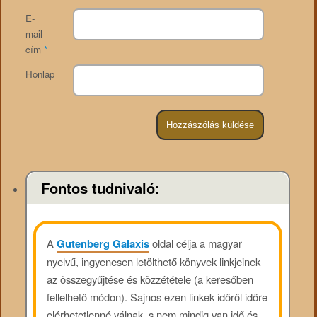
E-
mail
cím
*
Honlap
Fontos tudnivaló:
A
Gutenberg Galaxis
oldal célja a magyar
nyelvű, ingyenesen letölthető könyvek linkjeinek
az összegyűjtése és közzététele (a keresőben
fellelhető módon). Sajnos ezen linkek időről időre
elérhetetlenné válnak, s nem mindig van idő és