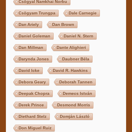
Csögyal Namkhai Norbu
Csögyam Trungpa
Dale Carnegie
Dan Ariely
Dan Brown
Daniel Goleman
Daniel N. Stern
Dan Millman
Dante Alighieri
Darynda Jones
Daubner Béla
David Icke
David R. Hawkins
Debora Geary
Deborah Tannen
Deepak Chopra
Demecs István
Derek Prince
Desmond Morris
Diethard Stelz
Domján László
Don Miguel Ruiz