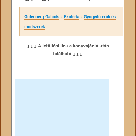
Gutenberg Galaxis
»
Ezotéria
»
Gyógyító erők és
módszerek
↓↓↓ A letöltési link a könyvajánló után
található ↓↓↓