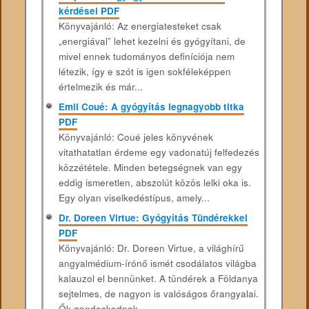
kérdései PDF
Könyvajánló: Az energiatesteket csak
„energiával” lehet kezelni és gyógyítani, de
mivel ennek tudományos definíciója nem
létezik, így e szót is igen sokféleképpen
értelmezik és már...
Emil Coué: A gyógyítás legnagyobb titka
PDF
Könyvajánló: Coué jeles könyvének
vitathatatlan érdeme egy vadonatúj felfedezés
közzététele. Minden betegségnek van egy
eddig ismeretlen, abszolút közös lelki oka is.
Egy olyan viselkedéstípus, amely...
Dr. Doreen Virtue: Gyógyítás Tündérekkel
PDF
Könyvajánló: Dr. Doreen Virtue, a világhírű
angyalmédium-írónő ismét csodálatos világba
kalauzol el bennünket. A tündérek a Földanya
sejtelmes, de nagyon is valóságos őrangyalai.
Ők gondoskodnak...