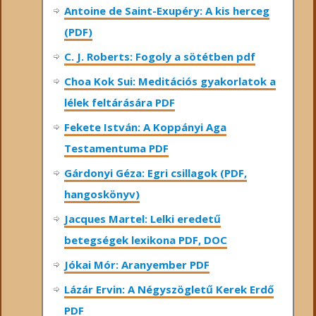
Antoine de Saint-Exupéry: A kis herceg
(PDF)
C. J. Roberts: Fogoly a sötétben pdf
Choa Kok Sui: Meditációs gyakorlatok a
lélek feltárására PDF
Fekete István: A Koppányi Aga
Testamentuma PDF
Gárdonyi Géza: Egri csillagok (PDF,
hangoskönyv)
Jacques Martel: Lelki eredetű
betegségek lexikona PDF, DOC
Jókai Mór: Aranyember PDF
Lázár Ervin: A Négyszögletű Kerek Erdő
PDF