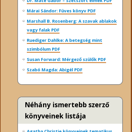
Dr. Máté Gábor – Szétszórt elmék PDF
Márai Sándor: Füves könyv PDF
Marshall B. Rosenberg: A szavak ablakok
vagy falak PDF
Ruediger Dahlke: A betegség mint
szimbólum PDF
Susan Forward: Mérgező szülők PDF
Szabó Magda: Abigél PDF
Néhány ismertebb szerző
könyveinek listája
Agatha Christie könyveinek tematikus