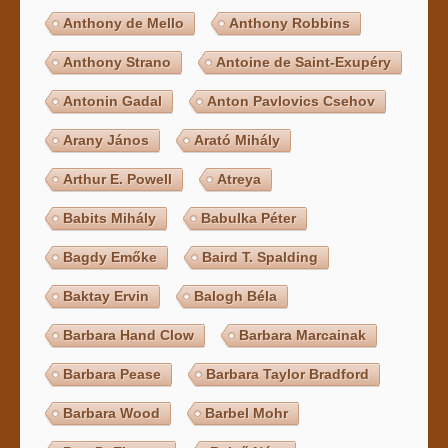
Anthony de Mello
Anthony Robbins
Anthony Strano
Antoine de Saint-Exupéry
Antonin Gadal
Anton Pavlovics Csehov
Arany János
Arató Mihály
Arthur E. Powell
Atreya
Babits Mihály
Babulka Péter
Bagdy Emőke
Baird T. Spalding
Baktay Ervin
Balogh Béla
Barbara Hand Clow
Barbara Marcainak
Barbara Pease
Barbara Taylor Bradford
Barbara Wood
Barbel Mohr