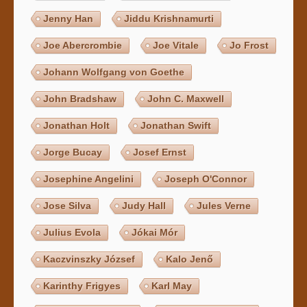
Jenny Han
Jiddu Krishnamurti
Joe Abercrombie
Joe Vitale
Jo Frost
Johann Wolfgang von Goethe
John Bradshaw
John C. Maxwell
Jonathan Holt
Jonathan Swift
Jorge Bucay
Josef Ernst
Josephine Angelini
Joseph O'Connor
Jose Silva
Judy Hall
Jules Verne
Julius Evola
Jókai Mór
Kaczvinszky József
Kalo Jenő
Karinthy Frigyes
Karl May