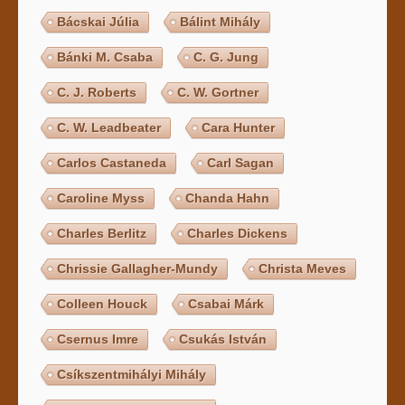
Bácskai Júlia
Bálint Mihály
Bánki M. Csaba
C. G. Jung
C. J. Roberts
C. W. Gortner
C. W. Leadbeater
Cara Hunter
Carlos Castaneda
Carl Sagan
Caroline Myss
Chanda Hahn
Charles Berlitz
Charles Dickens
Chrissie Gallagher-Mundy
Christa Meves
Colleen Houck
Csabai Márk
Csernus Imre
Csukás István
Csíkszentmihályi Mihály