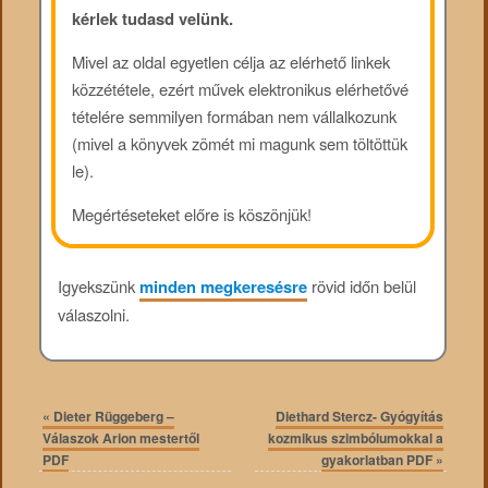
kérlek tudasd velünk.
Mivel az oldal egyetlen célja az elérhető linkek
közzététele, ezért művek elektronikus elérhetővé
tételére semmilyen formában nem vállalkozunk
(mivel a könyvek zömét mi magunk sem töltöttük
le).
Megértéseteket előre is köszönjük!
Igyekszünk
minden megkeresésre
rövid időn belül
válaszolni.
«
Dieter Rüggeberg –
Diethard Stercz- Gyógyítás
Válaszok Arion mestertől
kozmikus szimbólumokkal a
PDF
gyakorlatban PDF
»