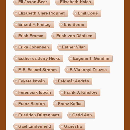
Eli Jaxon-Bear
Elisabeth Haich
Elizabeth Clare Prophet
Emil Coué
Erhard F. Freitag
Eric Berne
Erich Fromm
Erich von Däniken
Erika Johansen
Esther Vilar
Esther és Jerry Hicks
Eugene T. Gendlin
F. E. Eckard Strohm
F. Várkonyi Zsuzsa
Fekete István
Feldmár András
Ferencsik István
Frank J. Kinslow
Franz Bardon
Franz Kafka
Friedrich Dürrenmatt
Gadd Ann
Gael Lindenfield
Ganésha