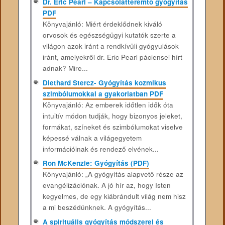
Dr. Eric Pearl – Kapcsolatteremtő gyógyítás
PDF
Könyvajánló: Miért érdeklődnek kiváló
orvosok és egészségügyi kutatók szerte a
világon azok iránt a rendkívüli gyógyulások
iránt, amelyekről dr. Eric Pearl páciensei hírt
adnak? Mire...
Diethard Stercz- Gyógyítás kozmikus
szimbólumokkal a gyakorlatban PDF
Könyvajánló: Az emberek időtlen idők óta
intuitív módon tudják, hogy bizonyos jeleket,
formákat, színeket és szimbólumokat viselve
képessé válnak a világegyetem
információinak és rendező elvének...
Ron McKenzie: Gyógyítás (PDF)
Könyvajánló: „A gyógyítás alapvető része az
evangélizációnak. A jó hír az, hogy Isten
kegyelmes, de egy kiábrándult világ nem hisz
a mi beszédünknek. A gyógyítás...
A spirituális gyógyítás módszerei és