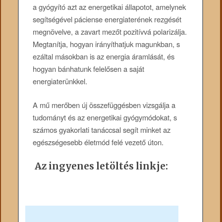
a gyógyító azt az energetikai állapotot, amelynek
segítségével páciense energiaterének rezgését
megnövelve, a zavart mezőt pozitívvá polarizálja.
Megtanítja, hogyan irányíthatjuk magunkban, s
ezáltal másokban is az energia áramlását, és
hogyan bánhatunk felelősen a saját
energiaterünkkel.
A mű merőben új összefüggésben vizsgálja a
tudományt és az energetikai gyógymódokat, s
számos gyakorlati tanáccsal segít minket az
egészségesebb életmód felé vezető úton.
Az ingyenes letöltés linkje: