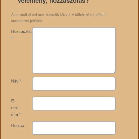
Vélemény, hozzászólás?
Az e-mail címet nem tesszük közzé.
A kötelező mezőket
*
karakterrel jelöltük
Hozzászólás
*
Név
*
E-
mail
cím
*
Honlap