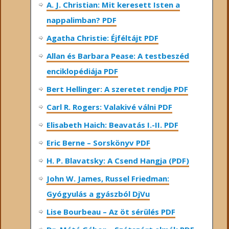
A. J. Christian: Mit keresett Isten a
nappalimban? PDF
Agatha Christie: Éjféltájt PDF
Allan és Barbara Pease: A testbeszéd
enciklopédiája PDF
Bert Hellinger: A ​szeretet rendje PDF
Carl R. Rogers: Valakivé válni PDF
Elisabeth Haich: Beavatás I.-II. PDF
Eric Berne – Sorskönyv PDF
H. P. Blavatsky: A Csend Hangja (PDF)
John W. James, Russel Friedman:
Gyógyulás a gyászból DjVu
Lise Bourbeau – Az öt sérülés PDF