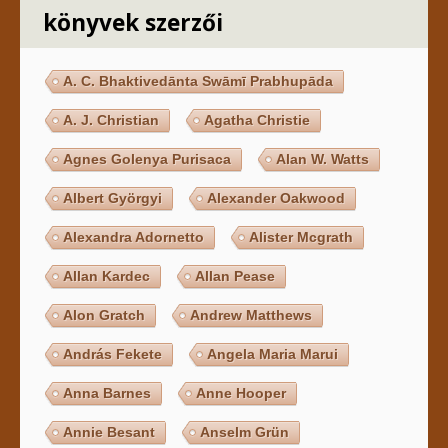
könyvek szerzői
A. C. Bhaktivedānta Swāmī Prabhupāda
A. J. Christian
Agatha Christie
Agnes Golenya Purisaca
Alan W. Watts
Albert Györgyi
Alexander Oakwood
Alexandra Adornetto
Alister Mcgrath
Allan Kardec
Allan Pease
Alon Gratch
Andrew Matthews
András Fekete
Angela Maria Marui
Anna Barnes
Anne Hooper
Annie Besant
Anselm Grün