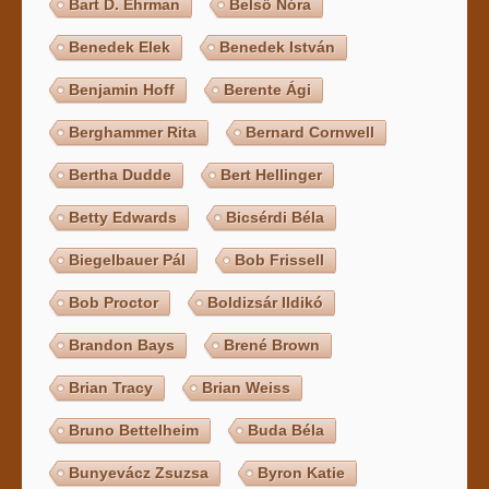
Bart D. Ehrman
Belső Nóra
Benedek Elek
Benedek István
Benjamin Hoff
Berente Ági
Berghammer Rita
Bernard Cornwell
Bertha Dudde
Bert Hellinger
Betty Edwards
Bicsérdi Béla
Biegelbauer Pál
Bob Frissell
Bob Proctor
Boldizsár Ildikó
Brandon Bays
Brené Brown
Brian Tracy
Brian Weiss
Bruno Bettelheim
Buda Béla
Bunyevácz Zsuzsa
Byron Katie