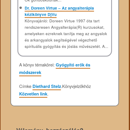
Dr. Doreen Virtue – Az angyalterápia
kézikönyve DjVu
Könyvajánló: Doreen Virtue 1997 óta tart
rendszeresen Angyalterápia(R) kurzusokat,
amelyeken ezreknek tanítja meg az angyalok
és arkangyalok segítségével végezhető
spirituális gyógyítás és jóslás művészetét. A...
A könyv témakörei:
Gyógyító erők és
módszerek
Címke
Diethard Stelz
.
Könyvjelzőkhöz
Közvetlen link
.