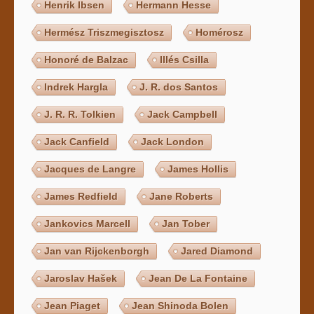
Henrik Ibsen
Hermann Hesse
Hermész Triszmegisztosz
Homérosz
Honoré de Balzac
Illés Csilla
Indrek Hargla
J. R. dos Santos
J. R. R. Tolkien
Jack Campbell
Jack Canfield
Jack London
Jacques de Langre
James Hollis
James Redfield
Jane Roberts
Jankovics Marcell
Jan Tober
Jan van Rijckenborgh
Jared Diamond
Jaroslav Hašek
Jean De La Fontaine
Jean Piaget
Jean Shinoda Bolen