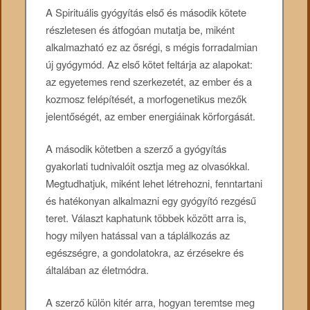
A Spirituális gyógyítás első és második kötete
részletesen és átfogóan mutatja be, miként
alkalmazható ez az ősrégi, s mégis forradalmian
új gyógymód. Az első kötet feltárja az alapokat:
az egyetemes rend szerkezetét, az ember és a
kozmosz felépítését, a morfogenetikus mezők
jelentőségét, az ember energiáinak körforgását.
A második kötetben a szerző a gyógyítás
gyakorlati tudnivalóit osztja meg az olvasókkal.
Megtudhatjuk, miként lehet létrehozni, fenntartani
és hatékonyan alkalmazni egy gyógyító rezgésű
teret. Választ kaphatunk többek között arra is,
hogy milyen hatással van a táplálkozás az
egészségre, a gondolatokra, az érzésekre és
általában az életmódra.
A szerző külön kitér arra, hogyan teremtse meg