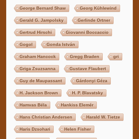
George Bernard Shaw
Georg Kühlewind
Gerald G. Jampolsky
Gerlinde Ortner
Gertrud Hirschi
Giovanni Boccaccio
Gogol
Gonda István
Graham Hancock
Gregg Braden
gri
Griga Zsuzsanna
Gustave Flaubert
Guy de Maupassant
Gárdonyi Géza
H. Jackson Brown
H. P. Blavatsky
Hamvas Béla
Hankiss Elemér
Hans Christian Andersen
Harald W. Tietze
Haris Dzsohari
Helen Fisher