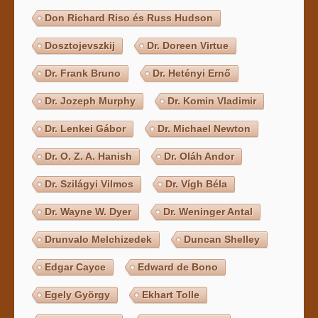
Don Richard Riso és Russ Hudson
Dosztojevszkij
Dr. Doreen Virtue
Dr. Frank Bruno
Dr. Hetényi Ernő
Dr. Jozeph Murphy
Dr. Komin Vladimir
Dr. Lenkei Gábor
Dr. Michael Newton
Dr. O. Z. A. Hanish
Dr. Oláh Andor
Dr. Szilágyi Vilmos
Dr. Vígh Béla
Dr. Wayne W. Dyer
Dr. Weninger Antal
Drunvalo Melchizedek
Duncan Shelley
Edgar Cayce
Edward de Bono
Egely György
Ekhart Tolle