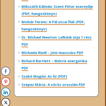
Mikszáth Kálmán: Szent Péter esernyője
(PDF, hangoskönyv)
Molnár Ferenc: A Pál utcai fiúk (PDF,
hangoskönyv)
Dr. Michael Newton: Lelkünk útja 1.rész
PDF
Michaela Riedl – Jóni-masszázs PDF
Richard Bartlett – Mátrix energetika
PDF
Szabó Magda: Az őz (PDF)
Szepes Mária- A vörös oroszlán PDF