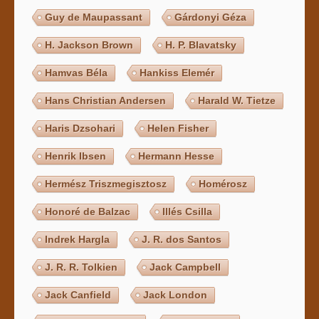
Guy de Maupassant
Gárdonyi Géza
H. Jackson Brown
H. P. Blavatsky
Hamvas Béla
Hankiss Elemér
Hans Christian Andersen
Harald W. Tietze
Haris Dzsohari
Helen Fisher
Henrik Ibsen
Hermann Hesse
Hermész Triszmegisztosz
Homérosz
Honoré de Balzac
Illés Csilla
Indrek Hargla
J. R. dos Santos
J. R. R. Tolkien
Jack Campbell
Jack Canfield
Jack London