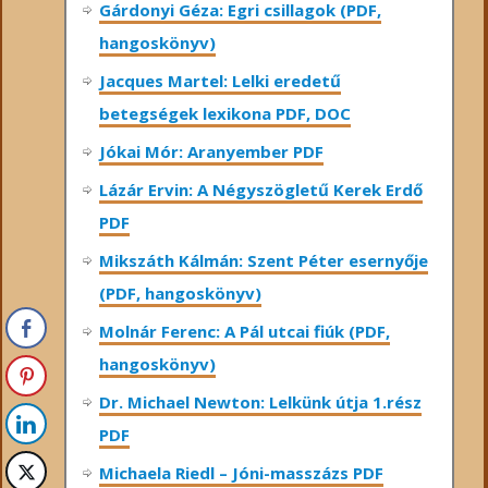
Gárdonyi Géza: Egri csillagok (PDF,
hangoskönyv)
Jacques Martel: Lelki eredetű
betegségek lexikona PDF, DOC
Jókai Mór: Aranyember PDF
Lázár Ervin: A Négyszögletű Kerek Erdő
PDF
Mikszáth Kálmán: Szent Péter esernyője
(PDF, hangoskönyv)
Molnár Ferenc: A Pál utcai fiúk (PDF,
hangoskönyv)
Dr. Michael Newton: Lelkünk útja 1.rész
PDF
Michaela Riedl – Jóni-masszázs PDF