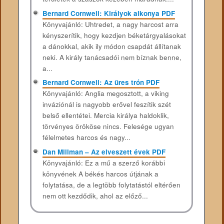
Bernard Cornwell: Királyok alkonya PDF
Könyvajánló: Uhtredet, a nagy harcost arra
kényszerítik, hogy kezdjen béketárgyalásokat
a dánokkal, akik ily módon csapdát állítanak
neki. A király tanácsadói nem bíznak benne,
a...
Bernard Cornwell: Az üres trón PDF
Könyvajánló: Anglia megosztott, a viking
inváziónál is nagyobb erővel feszítik szét
belső ellentétei. Mercia királya haldoklik,
törvényes örököse nincs. Felesége ugyan
félelmetes harcos és nagy...
Dan Millman – Az elveszett évek PDF
Könyvajánló: Ez a mű a szerző korábbi
könyvének A békés harcos útjának a
folytatása, de a legtöbb folytatástól eltérően
nem ott kezdődik, ahol az előző...