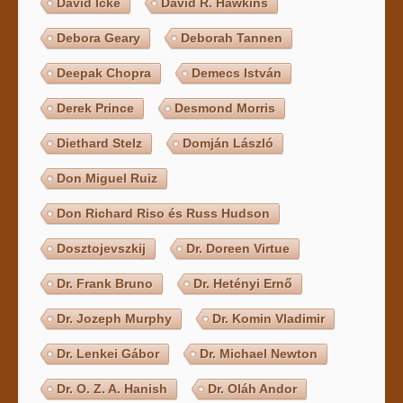
David Icke
David R. Hawkins
Debora Geary
Deborah Tannen
Deepak Chopra
Demecs István
Derek Prince
Desmond Morris
Diethard Stelz
Domján László
Don Miguel Ruiz
Don Richard Riso és Russ Hudson
Dosztojevszkij
Dr. Doreen Virtue
Dr. Frank Bruno
Dr. Hetényi Ernő
Dr. Jozeph Murphy
Dr. Komin Vladimir
Dr. Lenkei Gábor
Dr. Michael Newton
Dr. O. Z. A. Hanish
Dr. Oláh Andor