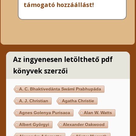
támogató hozzáállást!
Az ingyenesen letölthető pdf
könyvek szerzői
A. C. Bhaktivedānta Swāmī Prabhupāda
A. J. Christian
Agatha Christie
Agnes Golenya Purisaca
Alan W. Watts
Albert Györgyi
Alexander Oakwood