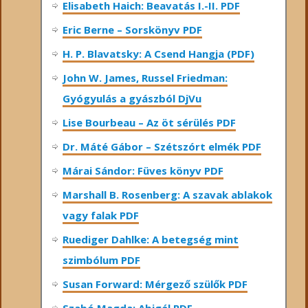
Elisabeth Haich: Beavatás I.-II. PDF
Eric Berne – Sorskönyv PDF
H. P. Blavatsky: A Csend Hangja (PDF)
John W. James, Russel Friedman:
Gyógyulás a gyászból DjVu
Lise Bourbeau – Az öt sérülés PDF
Dr. Máté Gábor – Szétszórt elmék PDF
Márai Sándor: Füves könyv PDF
Marshall B. Rosenberg: A szavak ablakok
vagy falak PDF
Ruediger Dahlke: A betegség mint
szimbólum PDF
Susan Forward: Mérgező szülők PDF
Szabó Magda: Abigél PDF