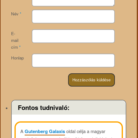
Név
*
E-
mail
cím
*
Honlap
Fontos tudnivaló:
A
Gutenberg Galaxis
oldal célja a magyar