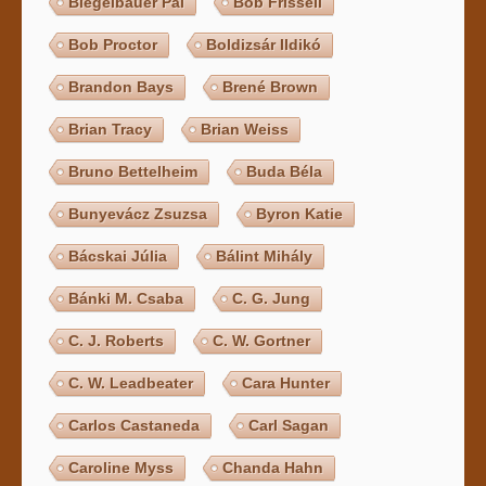
Biegelbauer Pál
Bob Frissell
Bob Proctor
Boldizsár Ildikó
Brandon Bays
Brené Brown
Brian Tracy
Brian Weiss
Bruno Bettelheim
Buda Béla
Bunyevácz Zsuzsa
Byron Katie
Bácskai Júlia
Bálint Mihály
Bánki M. Csaba
C. G. Jung
C. J. Roberts
C. W. Gortner
C. W. Leadbeater
Cara Hunter
Carlos Castaneda
Carl Sagan
Caroline Myss
Chanda Hahn