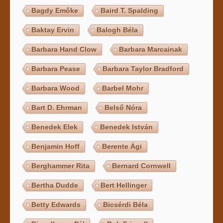
Bagdy Emőke
Baird T. Spalding
Baktay Ervin
Balogh Béla
Barbara Hand Clow
Barbara Marcainak
Barbara Pease
Barbara Taylor Bradford
Barbara Wood
Barbel Mohr
Bart D. Ehrman
Belső Nóra
Benedek Elek
Benedek István
Benjamin Hoff
Berente Ági
Berghammer Rita
Bernard Cornwell
Bertha Dudde
Bert Hellinger
Betty Edwards
Bicsérdi Béla