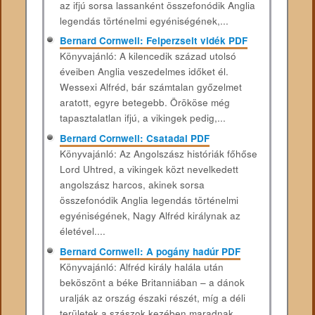
az ifjú sorsa lassanként összefonódik Anglia
legendás történelmi egyéniségének,...
Bernard Cornwell: Felperzselt vidék PDF
Könyvajánló: A kilencedik század utolsó
éveiben Anglia veszedelmes időket él.
Wessexi Alfréd, bár számtalan győzelmet
aratott, egyre betegebb. Örököse még
tapasztalatlan ifjú, a vikingek pedig,...
Bernard Cornwell: Csatadal PDF
Könyvajánló: Az Angolszász ​históriák főhőse
Lord Uhtred, a vikingek közt nevelkedett
angolszász harcos, akinek sorsa
összefonódik Anglia legendás történelmi
egyéniségének, Nagy Alfréd királynak az
életével....
Bernard Cornwell: A pogány hadúr PDF
Könyvajánló: Alfréd ​király halála után
beköszönt a béke Britanniában – a dánok
uralják az ország északi részét, míg a déli
területek a szászok kezében maradnak....