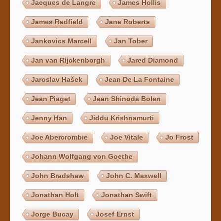
Jacques de Langre
James Hollis
James Redfield
Jane Roberts
Jankovics Marcell
Jan Tober
Jan van Rijckenborgh
Jared Diamond
Jaroslav Hašek
Jean De La Fontaine
Jean Piaget
Jean Shinoda Bolen
Jenny Han
Jiddu Krishnamurti
Joe Abercrombie
Joe Vitale
Jo Frost
Johann Wolfgang von Goethe
John Bradshaw
John C. Maxwell
Jonathan Holt
Jonathan Swift
Jorge Bucay
Josef Ernst