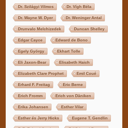
Dr. Szilágyi Vilmos
Dr. Vígh Béla
Dr. Wayne W. Dyer
Dr. Weninger Antal
Drunvalo Melchizedek
Duncan Shelley
Edgar Cayce
Edward de Bono
Egely György
Ekhart Tolle
Eli Jaxon-Bear
Elisabeth Haich
Elizabeth Clare Prophet
Emil Coué
Erhard F. Freitag
Eric Berne
Erich Fromm
Erich von Däniken
Erika Johansen
Esther Vilar
Esther és Jerry Hicks
Eugene T. Gendlin