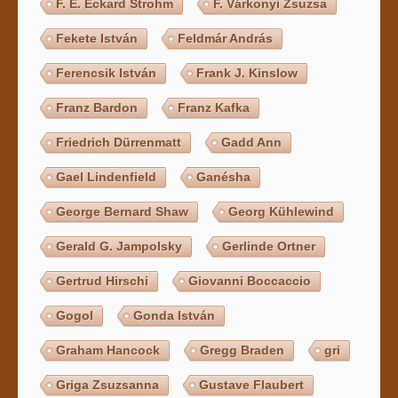
F. E. Eckard Strohm
F. Várkonyi Zsuzsa
Fekete István
Feldmár András
Ferencsik István
Frank J. Kinslow
Franz Bardon
Franz Kafka
Friedrich Dürrenmatt
Gadd Ann
Gael Lindenfield
Ganésha
George Bernard Shaw
Georg Kühlewind
Gerald G. Jampolsky
Gerlinde Ortner
Gertrud Hirschi
Giovanni Boccaccio
Gogol
Gonda István
Graham Hancock
Gregg Braden
gri
Griga Zsuzsanna
Gustave Flaubert