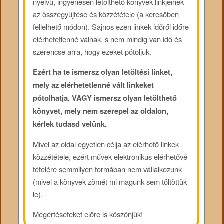
nyelvű, ingyenesen letölthető könyvek linkjeinek
az összegyűjtése és közzététele (a keresőben
fellelhető módon). Sajnos ezen linkek időről időre
elérhetetlenné válnak, s nem mindig van idő és
szerencse arra, hogy ezeket pótoljuk.
Ezért ha te ismersz olyan letöltési linket,
mely az elérhetetlenné vált linkeket
pótolhatja, VAGY ismersz olyan letölthető
könyvet, mely nem szerepel az oldalon,
kérlek tudasd velünk.
Mivel az oldal egyetlen célja az elérhető linkek
közzététele, ezért művek elektronikus elérhetővé
tételére semmilyen formában nem vállalkozunk
(mivel a könyvek zömét mi magunk sem töltöttük
le).
Megértéseteket előre is köszönjük!