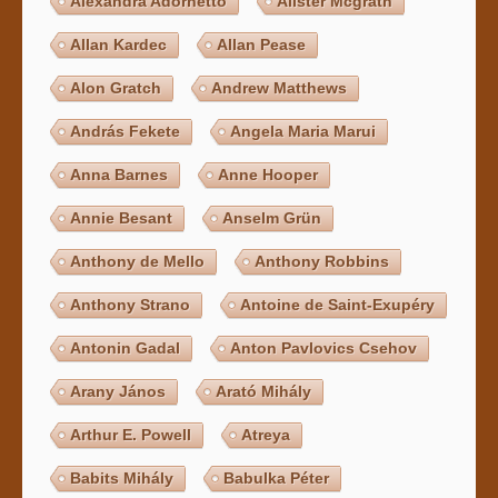
Alexandra Adornetto
Alister Mcgrath
Allan Kardec
Allan Pease
Alon Gratch
Andrew Matthews
András Fekete
Angela Maria Marui
Anna Barnes
Anne Hooper
Annie Besant
Anselm Grün
Anthony de Mello
Anthony Robbins
Anthony Strano
Antoine de Saint-Exupéry
Antonin Gadal
Anton Pavlovics Csehov
Arany János
Arató Mihály
Arthur E. Powell
Atreya
Babits Mihály
Babulka Péter