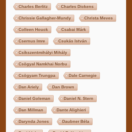
Charles Berlitz
Charles Dickens
Chrissie Gallagher-Mundy
Christa Meves
Colleen Houck
Csabai Márk
Csernus Imre
Csukás István
Csíkszentmihályi Mihály
Csögyal Namkhai Norbu
Csögyam Trungpa
Dale Carnegie
Dan Ariely
Dan Brown
Daniel Goleman
Daniel N. Stern
Dan Millman
Dante Alighieri
Darynda Jones
Daubner Béla