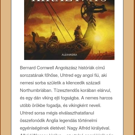
Bernard ​Cornwell Angolszász históriák című
sorozatának főhőse, Uhtred egy angol fiú, aki
nemesi sorba születik a kilencedik századi
Northumbriában. Tízesztendős korában elárvul,
és egy dán viking ejti fogságba. A nemes harcos
utóbb örökbe fogadja, és vikingként neveli.
Uhtred sorsa mégis elválaszthatatlanul
összefonódik Anglia legendás történelmi
egyéniségének életével: Nagy Alfréd királyéval.