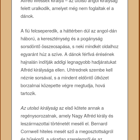
Alfréd Wessex királya – az utolsó angol királyság
felett uralkodik, amelyet még nem foglaltak el a
dánok.
A fiú felcseperedik, a háttérben dúl az angol-dán
háború, a kereszténység és a pogányság
sorsdöntő összecsapása, s neki mindkét oldalhoz
egyaránt húz a szíve. A dánok férfivá érésének
hajnalán indítják addigi legnagyobb hadjáratukat
Alfréd királysága ellen. Uhtrednek szembe kell
néznie sorsával, s a mindent eldöntő ütközet
borzalmai közepette végre megtudja, hová
tartozik.
Az utolsó királyság
az első kötete annak a
regénysorozatnak, amely Nagy Alfréd király és
leszármazottai történetét meséli el. Bernard
Cornwell hiteles mesét sző a megosztottságról
és hűségről, a váratlan szerelemről és az